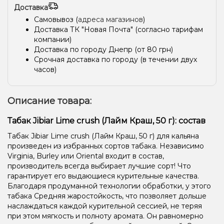
Доставка
Лайм, Персик
Клубника, Лайм, Малина
Самовывоз (
адреса магазинов
)
Апельсин, Сливки/Крем
Апельсин, Мята
Апельсин, Ваниль
Доставка ТК "Новая Почта" (согласно тарифам
компании)
Лёд/Холодок, Персик, Чай
Фисташки
Мороженое
Доставка по городу Днепр (от 80 грн)
Срочная доставка по городу (в течении двух
Энергетик
Клубника
Клубника, Лимонад
Манго
часов)
Дыня, Клубника, Маракуйя
Анис/Двойное яблоко
Описание товара:
Апельсин, Грейпфрут, Лайм
Грейпфрут, Дыня, Лимон, Маракуйя
Арбуз, Мандарин
Табак Jibiar Lime crush (Лайм Краш, 50 г): состав
Табак Jibiar Lime crush (Лайм Краш, 50 г) для кальяна
Ананас, Лёд/Холодок
Ананас, Банан, Лёд/Холодок
произведен из избранных сортов табака. Независимо
Виноград, Лёд/Холодок, Ягоды
Лимонад, Манго
Virginia, Burley или Oriental входит в состав,
производитель всегда выбирает лучшие сорт! Что
Жвачка (фруктовая)
Конфеты, Лёд/Холодок
Дыня
гарантирует его выдающиеся курительные качества.
Благодаря продуманной технологии обработки, у этого
Ананас, Маракуйя, Мороженое, Персик
Мохито
Кола, Лайм
табака Средняя жаростойкость, что позволяет дольше
наслаждаться каждой курительной сессией, не теряя
Киви, Лайм, Мята, Яблоко
Гуава, Малина
при этом мягкость и полноту аромата. Он равномерно