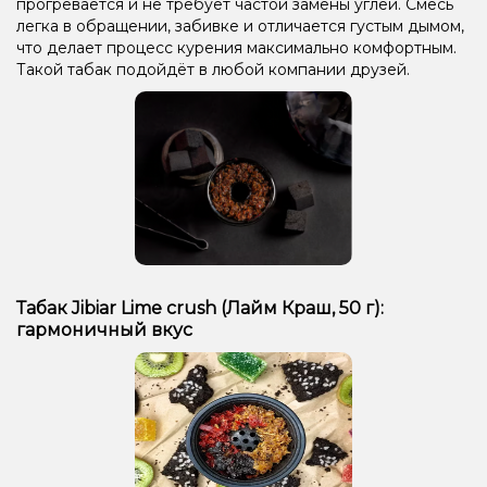
прогревается и не требует частой замены углей. Смесь
Гуава, Черника/Голубика
Арбуз, Лёд/Холодок
легка в обращении, забивке и отличается густым дымом,
Мята, Черника/Голубика
Лёд/Холодок, Малина
что делает процесс курения максимально комфортным.
Такой табак подойдёт в любой компании друзей.
Лёд/Холодок, Яблоко
Лёд/Холодок
Печенье
Ежевика
Ананас, Дыня, Манго, Маракуйя, Черника/Голубика
Дыня, Черника/Голубика
Манго, Персик
Жвачка (мятная), Корица
Апельсин, Кола
Лайм
Арбуз
Виноград, Мята
Грейпфрут
Дыня, Лёд/Холодок
Банан, Клубника, Лёд/Холодок
Апельсин, Кола, Лёд/Холодок
Табак Jibiar Lime crush (Лайм Краш, 50 г):
Лимон, Пирог/Кондитерка
Мята
Апельсин, Шоколад
гармоничный вкус
Апельсин
Пряности/Специи
Ананас
Мороженое, Черника/Голубика
Малина, Персик, Черника/Голубика
Лёд/Холодок, Мандарин, Сливки/Крем, Фисташки