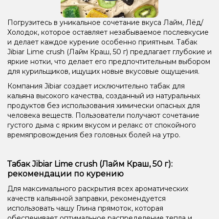
Ежевика, Малина
Тирамису
Ваниль, Кофе
Погрузитесь в уникальное сочетание вкуса Лайм, Лёд/
Арбуз, Миндаль, Помело
Арбуз, Маракуйя, Мята
Холодок, которое оставляет незабываемое послевкусие
и делает каждое курение особенно приятным. Табак
Маракуйя, Мята
Манго, Маракуйя
Jibiar Lime crush (Лайм Краш, 50 г) предлагает глубокие и
яркие нотки, что делает его предпочтительным выбором
Апельсин, Банан, Вишня/Черешня, Мята, Персик
для курильщиков, ищущих новые вкусовые ощущения.
Конфеты, Лёд/Холодок, Мята
Кола, Печенье
Компания Jibiar создает исключительно табак для
кальяна высокого качества, созданный из натуральных
Кокос, Сливки/Крем
Виноград, Ягоды
продуктов без использования химически опасных для
человека веществ. Пользователи получают сочетание
Анис/Двойное яблоко, Мята
густого дыма с ярким вкусом и релакс от спокойного
времяпровождения без головных болей на утро.
Виноград, Ежевика, Персик, Черника/Голубика
Табак Jibiar Lime crush (Лайм Краш, 50 г):
рекомендации по курению
Для максимального раскрытия всех ароматических
качеств кальянной заправки, рекомендуется
использовать чашу Глина прямоток, которая
обеспечивает оптимальное распределение тепла и