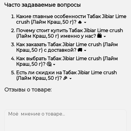
Часто задаваемые вопросы
Какие главные особенности Табак Jibiar Lime
crush (Лайм Краш, 50 г)? 🔥
Табак Jibiar Lime crush (Лайм Краш, 50 г)
Почему стоит купить Табак Jibiar Lime crush
отличается высоким качеством, удобством
(Лайм Краш, 50 г) именно у нас? 🛍️
использования и надежностью.
Мы предлагаем только оригинальную продукцию,
Как заказать Табак Jibiar Lime crush (Лайм
широкий ассортимент, выгодные цены и быструю
Краш, 50 г) с доставкой? 🚚
доставку. Кроме того, у нас регулярные акции и
скидки для клиентов!
Оформить заказ можно в несколько кликов:
Как выбрать Табак Jibiar Lime crush (Лайм
Краш, 50 г)? 🤔
Добавьте Табак Jibiar Lime crush (Лайм Краш,
50 г) в корзину.
Выбор зависит от ваших предпочтений – например,
Есть ли скидки на Табак Jibiar Lime crush
Перейдите к оформлению заказа.
если это кальян, учитывайте размер, материал и тип
(Лайм Краш, 50 г)? 🎉
чаши, если вейп – мощность и вкус. Наши
Выберите удобный способ оплаты и
менеджеры помогут подобрать идеальный вариант.
Да! Мы регулярно проводим акции и предлагаем
доставки.
Отзывы о товаре:
специальные предложения. Следите за
Подтвердите заказ – мы быстро отправим его
обновлениями на сайте и в нашем телеграмм-
вам!
канале, чтобы не упустить выгодные предложения!
Доставка доступна по всей Украине, сроки зависят
от вашего местоположения.