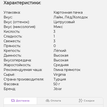
Характеристики:
Лёд/Холодок, Ягоды
Лёд/Холодок, Мультифрукт, Цитрусы
Упаковка:
Картонная пачка
Вкус:
Лайм, Лёд/Холодок
Лёд/Холодок, Манго
Жвачка (мятная)
Вкус (оттенок):
Цитрусовый
Апельсин, Лайм, Лёд/Холодок, Лимон
Вкус (миксология):
Микс
Кислость:
3
Лёд/Холодок, Черника/Голубика
Кактус, Лёд/Холодок
Сладкость:
1
Свежесть:
3
Лёд/Холодок, Мята, Цитрусы
Кола, Лёд/Холодок
Пряность:
0
Крепость:
Лёгкий
Арбуз, Дыня, Лёд/Холодок
Персик , Лёд/Холодок
Дымность:
Высокая
Вкусопередача:
Высокая
Виноград, Лёд/Холодок
Лёд/Холодок, Лимон
Жаростойкость:
Средняя
Дыня, Клубника, Лёд/Холодок
Рекомендуемая чаша:
Глина прямоток
Сырьё:
Virginia
Лёд/Холодок, Персик, Черника/Голубика
Страна производителя:
Турция
Фасовка:
50 г
Груша/Дюшес, Лёд/Холодок
Лёд/Холодок, Мандарин
Бренд:
Jibiar
Виноград, Черника/Голубика
Лимон
Лимон, Мята
Доставка
Оплата
Скидки
Виноград, Лайм
Лайм, Личи, Черника/Голубика