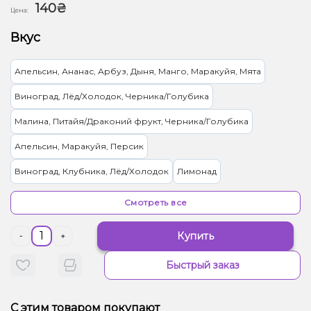
140₴
Цена:
Вкус
Апельсин, Ананас, Арбуз, Дыня, Манго, Маракуйя, Мята
Виноград, Лёд/Холодок, Черника/Голубика
Малина, Питайя/Драконий фрукт, Черника/Голубика
Апельсин, Маракуйя, Персик
Виноград, Клубника, Лёд/Холодок
Лимонад
Лайм, Лёд/Холодок
Мультифрукт
Смотреть все
Арбуз, Ваниль, Дыня, Манго
Ягоды
Купить
-
+
Ананас, Лёд/Холодок, Манго
Быстрый заказ
Апельсин, Грейпфрут, Лайм, Лёд/Холодок, Лимон, Мята
Лёд/Холодок, Малина, Мандарин
Дыня, Мята
С этим товаром покупают