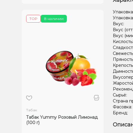
Характ
Упаковка
Упаковка
TOP
В наличии
Вкус:
Вкус (отт
Вкус (ми
Кислость
Сладкост
Свежесть
Пряность
Крепость
Дымност
Вкусопе
Жаростой
Рекомен
Сырьё:
Страна п
Фасовка
Табак
Бренд:
Табак Yummy Розовый Лимонад
(100 г)
Описан