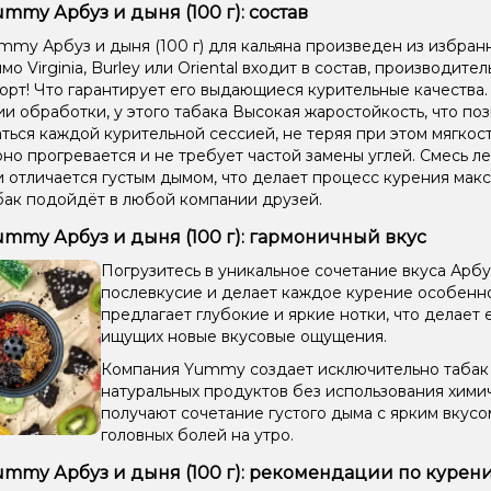
ummy Арбуз и дыня (100 г): состав
mmy Арбуз и дыня (100 г) для кальяна произведен из избранн
о Virginia, Burley или Oriental входит в состав, производите
орт! Что гарантирует его выдающиеся курительные качества
ии обработки, у этого табака Высокая жаростойкость, что по
ться каждой курительной сессией, не теряя при этом мягкост
но прогревается и не требует частой замены углей. Смесь ле
и отличается густым дымом, что делает процесс курения мак
бак подойдёт в любой компании друзей.
ummy Арбуз и дыня (100 г): гармоничный вкус
Погрузитесь в уникальное сочетание вкуса Арбу
послевкусие и делает каждое курение особенно
предлагает глубокие и яркие нотки, что делает
ищущих новые вкусовые ощущения.
Компания Yummy создает исключительно табак д
натуральных продуктов без использования хими
получают сочетание густого дыма с ярким вкус
головных болей на утро.
ummy Арбуз и дыня (100 г): рекомендации по курен