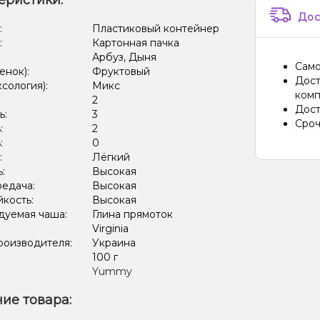
еристики:
Дос
:
Пластиковый контейнер
:
Картонная пачка
Арбуз, Дыня
Само
енок):
Фруктовый
Дост
ксология):
Микс
комп
:
2
Дост
ь:
3
Сроч
:
2
:
0
:
Лёгкий
ь:
Высокая
редача:
Высокая
кость:
Высокая
дуемая чаша:
Глина прямоток
Virginia
роизводителя:
Украина
:
100 г
Yummy
ие товара: