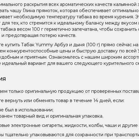
имального раскрытия всех ароматических качеств кальянной 
вать чашу Глина прямоток, которая обеспечивает оптимальн
вает необходимую температуру табака во время курения. Эт
 для тех, кто стремится к идеальному балансу между вкусом
 табака весом 100 г герметично запечатана, чтобы сохранить 
 и предотвращая потерю качеств.
е купить Табак Yummy Арбуз и дыня (100 г) прямо сейчас на
ем конкурентоспособные цены и быструю доставку по всей 
удобным и приятным. Ознакомьтесь с нашим широким ассор
 идеальный вариант для вашего следующего курительного с
ия
ем только оригинальную продукцию от проверенных постав
е вернуть или обменять товар в течение 14 дней, если:
не был в использовании;
ранен товарный вид и оригинальная упаковка.
вые электронные сигареты, жидкости, колбы, чаши и другие 
зы тщательно упаковываются для сохранности при транспорт