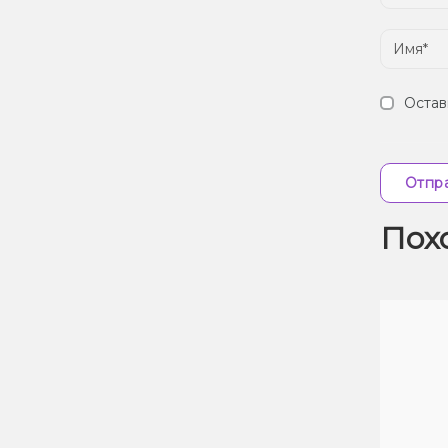
Остав
Отпра
Пох