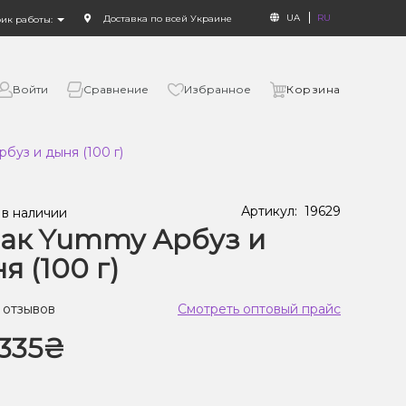
UA
RU
Доставка по всей Украине
фик работы:
Войти
Сравнение
Избранное
Корзина
буз и дыня (100 г)
Артикул:
19629
 в наличии
ак Yummy Арбуз и
я (100 г)
 отзывов
Смотреть оптовый прайс
335₴