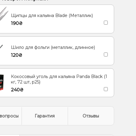
Лимон, Мята
Ананас, Кокос, Ром
Щипцы для кальяна Blade (Металлик)
ад, Огурец
Грейпфрут, Малина, Лимонад
190₴
ису
Лайм, Черника/Голубика
Дыня, Мята, Ягоды
Шило для фольги (металлик, длинное)
120₴
Кокосовый уголь для кальяна Panda Black (1
кг, 72 шт, р25)
240₴
вопросы
Гарантия
Отзывы