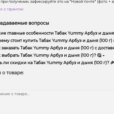
 при получении, зафиксируйте это на "Новой почте" (фото + а
е о гарантии
задаваемые вопросы
ие главные особенности Табак Yummy Арбуз и дыня (
ак Yummy Арбуз и дыня (100 г) отличается высоким качество
ему стоит купить Табак Yummy Арбуз и дыня (100 г) и
предлагаем только оригинальную продукцию, широкий ассор
 заказать Табак Yummy Арбуз и дыня (100 г) с достав
ме того, у нас регулярные акции и скидки для клиентов!
рмить заказ можно в несколько кликов:
 выбрать Табак Yummy Арбуз и дыня (100 г)? 🤔
Добавьте Табак Yummy Арбуз и дыня (100 г) в корзину.
ор зависит от ваших предпочтений – например, если это каль
ь ли скидки на Табак Yummy Арбуз и дыня (100 г)? 
п – мощность и вкус. Наши менеджеры помогут подобрать ид
Перейдите к оформлению заказа.
 Мы регулярно проводим акции и предлагаем специальные пр
 о товаре:
Выберите удобный способ оплаты и доставки.
ем телеграмм-канале, чтобы не упустить выгодные предложе
Подтвердите заказ – мы быстро отправим его вам!
тавка доступна по всей Украине, сроки зависят от вашего м