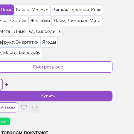
 Дыня
Банан, Молоко
Вишня/Черешня, Кола
ка, Чизкейк
Желейки
Лайм, Лимонад, Мята
 Мята
Лимонад, Смородина
фрукт, Энергетик
Ягоды
, Манго, Маракуйя
ад, Малина, Черника/Голубика
Смотреть все
ика, Малина, Мороженое
Банан, Клубника
+
сы
Малина, Персик
Арбуз, Лимонад
Клубника, Лайм
Дыня, Мята, Черника/Голубика
Купить
ин, Грейпфрут
Джем, Мандарин
й заказ
 Манго, Мороженое, Персик
чии
рад, Вишня/Черешня, Конфеты, Малина
м товаром покупают