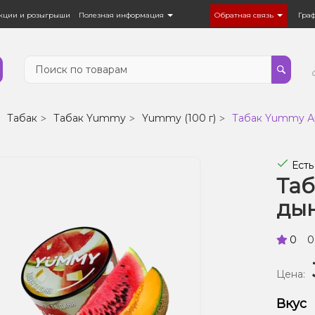
кции и розыгрыши
Полезная информация
Обратная связь
Гра
Табак
Табак Yummy
Yummy (100 г)
Табак Yummy Ар
Есть
Таб
дын
0
0
Цена:
Вкус