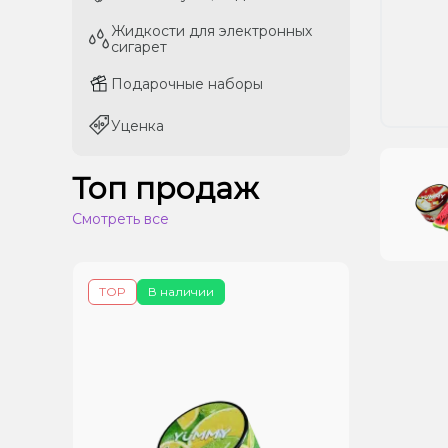
Жидкости для электронных
Жидкости для электронных
сигарет
сигарет
Подарочные наборы
Подарочные наборы
Уценка
Уценка
Топ продаж
Смотреть все
TOP
В наличии