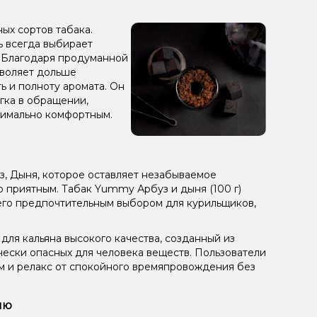
ых сортов табака.
ль всегда выбирает
. Благодаря продуманной
зволяет дольше
ь и полноту аромата. Он
гка в обращении,
симально комфортным.
з, Дыня, которое оставляет незабываемое
 приятным. Табак Yummy Арбуз и дыня (100 г)
 его предпочтительным выбором для курильщиков,
ля кальяна высокого качества, созданный из
чески опасных для человека веществ. Пользователи
ом и релакс от спокойного времяпровождения без
ию