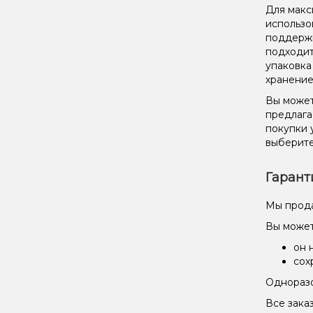
Для макс
использо
поддержи
подходит
упаковка
хранение
Вы может
предлага
покупки 
выберите
Гарант
Мы прода
Вы может
он 
сох
Одноразо
Все зака