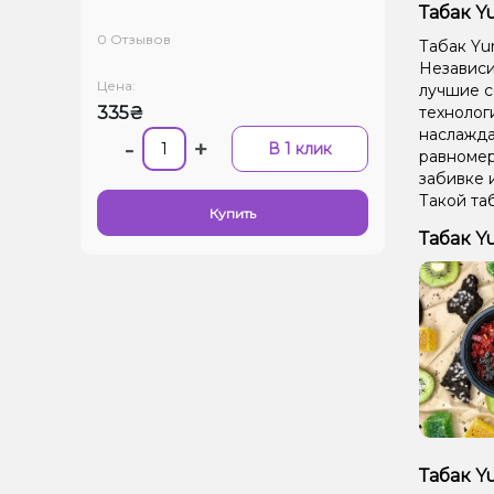
Табак Y
0 Отзывов
Табак Yu
Независим
Цена:
лучшие с
335₴
технолог
наслажда
-
+
В 1 клик
равномер
забивке 
Такой та
Купить
Табак Y
Табак Y