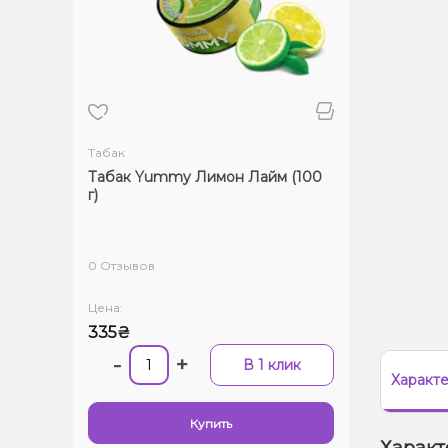
Табак
Табак Yummy Лимон Лайм (100
г)
0 Отзывов
Цена:
335₴
-
+
В 1 клик
Характ
Купить