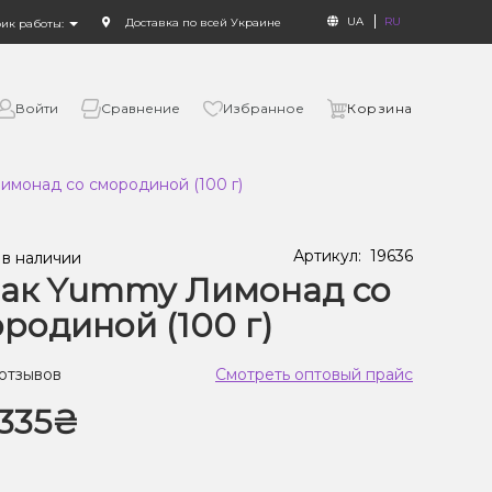
UA
RU
Доставка по всей Украине
фик работы:
Войти
Сравнение
Избранное
Корзина
монад со смородиной (100 г)
Артикул:
19636
 в наличии
бак Yummy Лимонад со
родиной (100 г)
 отзывов
Смотреть оптовый прайс
335₴