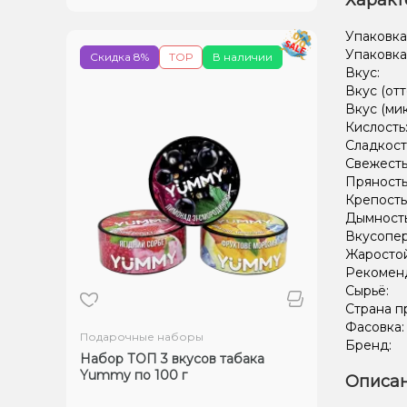
Характ
Упаковка
Упаковка
Скидка 8%
ТОР
В наличии
Вкус:
Вкус (отт
Вкус (ми
Кислость
Сладкост
Свежесть
Пряность
Крепость
Дымност
Вкусопе
Жаростой
Рекомен
Сырьё:
Страна п
Фасовка
Подарочные наборы
Бренд:
Набор ТОП 3 вкусов табака
Yummy по 100 г
Описан