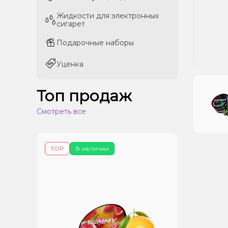
Жидкости для электронных
Жидкости для электронных
сигарет
сигарет
Подарочные наборы
Подарочные наборы
Уценка
Уценка
Топ продаж
Смотреть все
TOP
В наличии