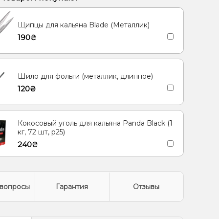
Лимон, Мята
Ананас, Кокос, Ром
Щипцы для кальяна Blade (Металлик)
ад, Огурец
Грейпфрут, Малина, Лимонад
190₴
ису
Лайм, Черника/Голубика
Дыня, Мята, Ягоды
Шило для фольги (металлик, длинное)
120₴
Кокосовый уголь для кальяна Panda Black (1
кг, 72 шт, р25)
240₴
вопросы
Гарантия
Отзывы