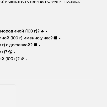
кт) и свяжитесь с нами до получения посылки.
ородиной (100 г)? 🔥
м качеством, удобством использования и
й (100 г) именно у нас? 🛍️
тимент, выгодные цены и быструю доставку.
г) с доставкой? 🚚
г)? 🤔
орзину.
ян, учитывайте размер, материал и тип чаши, если
 (100 г)? 🎉
еальный вариант.
едложения. Следите за обновлениями на сайте и в
ния!
естоположения.