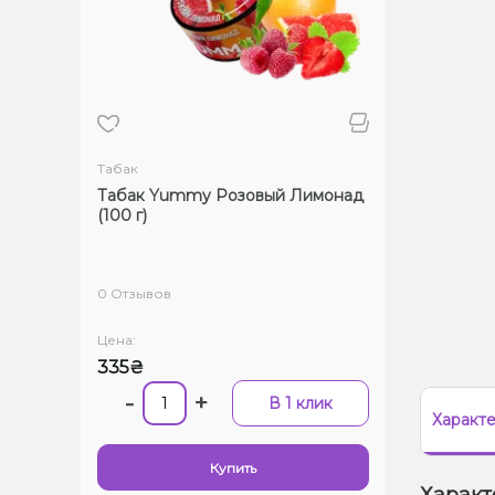
Табак
Табак Yummy Розовый Лимонад
(100 г)
0 Отзывов
Цена:
335₴
-
+
В 1 клик
Характ
Купить