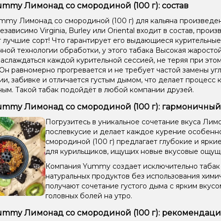
ummy Лимонад со смородиной (100 г): состав
mmy Лимонад со смородиной (100 г) для кальяна произведен
езависимо Virginia, Burley или Oriental входит в состав, прои
 лучшие сорт! Что гарантирует его выдающиеся курительные
ной технологии обработки, у этого табака Высокая жаростой
аслаждаться каждой курительной сессией, не теряя при этом
 Он равномерно прогревается и не требует частой замены угл
и, забивке и отличается густым дымом, что делает процесс 
ым. Такой табак подойдёт в любой компании друзей.
ummy Лимонад со смородиной (100 г): гармоничный
Погрузитесь в уникальное сочетание вкуса Лим
послевкусие и делает каждое курение особенн
смородиной (100 г) предлагает глубокие и ярки
для курильщиков, ищущих новые вкусовые ощущ
Компания Yummy создает исключительно табак д
натуральных продуктов без использования хими
получают сочетание густого дыма с ярким вкус
головных болей на утро.
ummy Лимонад со смородиной (100 г): рекомендац