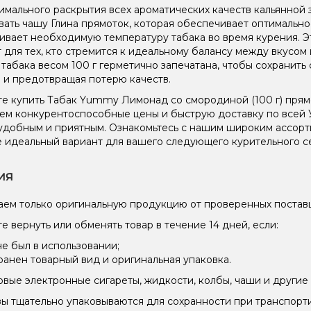
имального раскрытия всех ароматических качеств кальянной 
вать чашу Глина прямоток, которая обеспечивает оптимальн
вает необходимую температуру табака во время курения. Эт
 для тех, кто стремится к идеальному балансу между вкусом
 табака весом 100 г герметично запечатана, чтобы сохранить 
 и предотвращая потерю качеств.
е купить Табак Yummy Лимонад со смородиной (100 г) прям
ем конкурентоспособные цены и быструю доставку по всей 
удобным и приятным. Ознакомьтесь с нашим широким ассор
 идеальный вариант для вашего следующего курительного с
ия
ем только оригинальную продукцию от проверенных постав
е вернуть или обменять товар в течение 14 дней, если:
не был в использовании;
ранен товарный вид и оригинальная упаковка.
вые электронные сигареты, жидкости, колбы, чаши и другие 
зы тщательно упаковываются для сохранности при транспорт