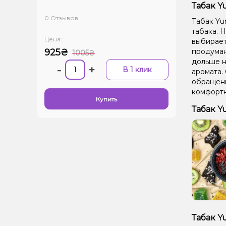
Табак Y
0 Отзывов
Табак Yu
табака. Н
Цена:
выбирает
925₴
продуман
1005₴
дольше н
-
+
В 1 клик
аромата.
обращени
комфортн
Купить
Табак Y
Табак Y