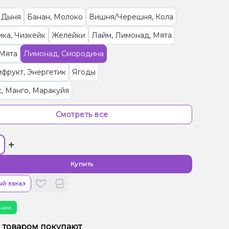
 Дыня
Банан, Молоко
Вишня/Черешня, Кола
ка, Чизкейк
Желейки
Лайм, Лимонад, Мята
 Мята
Лимонад, Смородина
фрукт, Энергетик
Ягоды
, Манго, Маракуйя
ад, Малина, Черника/Голубика
Смотреть все
ика, Малина, Мороженое
Банан, Клубника
+
сы
Малина, Персик
Арбуз, Лимонад
Клубника, Лайм
Дыня, Мята, Черника/Голубика
Купить
ин, Грейпфрут
Джем, Мандарин
й заказ
 Манго, Мороженое, Персик
чии
рад, Вишня/Черешня, Конфеты, Малина
м товаром покупают