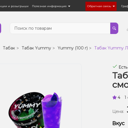
кции и розыгрыши
Полезная информация
Обратная связь
Гра
Табак
Табак Yummy
Yummy (100 г)
Табак Yummy Ли
Есть
Та
смо
4
1
Цена:
Вкус