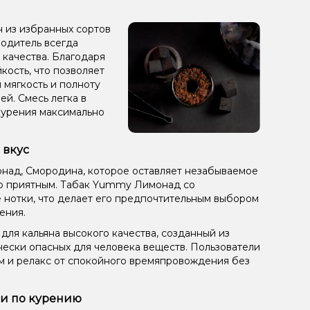
 из избранных сортов
зводитель всегда
 качества. Благодаря
кость, что позволяет
 мягкость и полноту
ей. Смесь легка в
курения максимально
 вкус
онад, Смородина, которое оставляет незабываемое
о приятным. Табак Yummy Лимонад со
е нотки, что делает его предпочтительным выбором
ения.
ля кальяна высокого качества, созданный из
чески опасных для человека веществ. Пользователи
ом и релакс от спокойного времяпровождения без
ии по курению