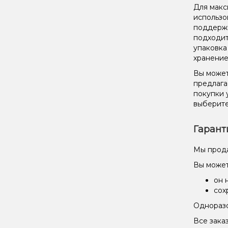
Для макс
использо
поддержи
подходит
упаковка
хранение
Вы может
предлага
покупки 
выберите
Гарант
Мы прода
Вы может
он 
сох
Одноразо
Все зака