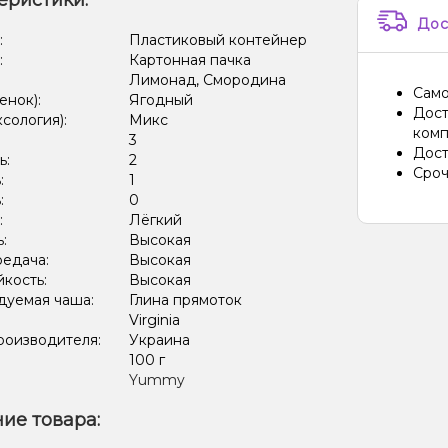
еристики:
Дос
:
Пластиковый контейнер
:
Картонная пачка
Лимонад, Смородина
Само
енок):
Ягодный
Дост
ксология):
Микс
комп
:
3
Дост
ь:
2
Сроч
:
1
:
0
:
Лёгкий
ь:
Высокая
редача:
Высокая
кость:
Высокая
дуемая чаша:
Глина прямоток
Virginia
роизводителя:
Украина
:
100 г
Yummy
ие товара: