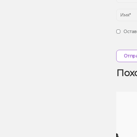
Остав
Отпра
Пох