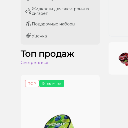
Жидкости для электронных
Жидкости для электронных
сигарет
сигарет
Подарочные наборы
Подарочные наборы
Уценка
Уценка
Топ продаж
Смотреть все
TOP
В наличии