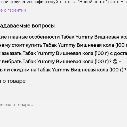
 при получении, зафиксируйте это на "Новой почте" (фото + а
е о гарантии
задаваемые вопросы
ие главные особенности Табак Yummy Вишневая кола 
ак Yummy Вишневая кола (100 г) отличается высоким качест
ему стоит купить Табак Yummy Вишневая кола (100 г)
предлагаем только оригинальную продукцию, широкий ассор
 заказать Табак Yummy Вишневая кола (100 г) с доста
ме того, у нас регулярные акции и скидки для клиентов!
рмить заказ можно в несколько кликов:
 выбрать Табак Yummy Вишневая кола (100 г)? 🤔
Добавьте Табак Yummy Вишневая кола (100 г) в корзину.
ор зависит от ваших предпочтений – например, если это каль
ь ли скидки на Табак Yummy Вишневая кола (100 г)? 
п – мощность и вкус. Наши менеджеры помогут подобрать ид
Перейдите к оформлению заказа.
 Мы регулярно проводим акции и предлагаем специальные пр
 о товаре:
Выберите удобный способ оплаты и доставки.
ем телеграмм-канале, чтобы не упустить выгодные предложе
Подтвердите заказ – мы быстро отправим его вам!
тавка доступна по всей Украине, сроки зависят от вашего м