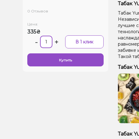
Табак Y
0 Отзывов
Табак Yu
Независим
Цена:
лучшие с
335₴
технолог
наслажда
-
+
В 1 клик
равномер
забивке 
Такой та
Купить
Табак Y
Табак Y