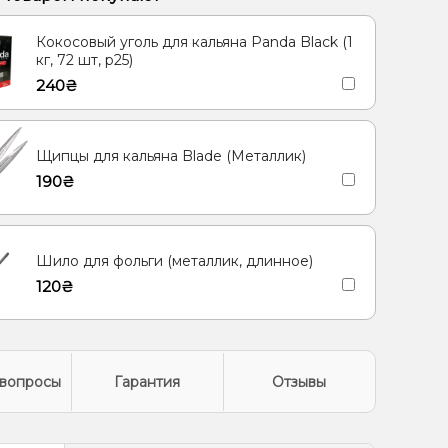
Лимон, Мята
Ананас, Кокос, Ром
Кокосовый уголь для кальяна Panda Black (1
ад, Огурец
Грейпфрут, Малина, Лимонад
кг, 72 шт, р25)
240₴
ису
Лайм, Черника/Голубика
Дыня, Мята, Ягоды
Щипцы для кальяна Blade (Металлик)
190₴
Шило для фольги (металлик, длинное)
120₴
вопросы
Гарантия
Отзывы