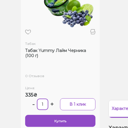
Табак
Табак Yummy Лайм Черника
(100 г)
0 Отзывов
Цена:
335₴
-
+
В 1 клик
Характ
Купить