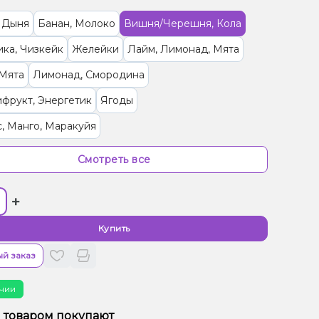
 Дыня
Банан, Молоко
Вишня/Черешня, Кола
ка, Чизкейк
Желейки
Лайм, Лимонад, Мята
 Мята
Лимонад, Смородина
фрукт, Энергетик
Ягоды
, Манго, Маракуйя
ад, Малина, Черника/Голубика
Смотреть все
ика, Малина, Мороженое
Банан, Клубника
+
сы
Малина, Персик
Арбуз, Лимонад
Клубника, Лайм
Дыня, Мята, Черника/Голубика
Купить
ин, Грейпфрут
Джем, Мандарин
й заказ
 Манго, Мороженое, Персик
чии
рад, Вишня/Черешня, Конфеты, Малина
м товаром покупают