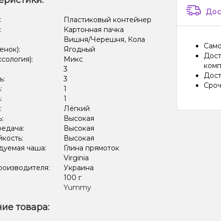
еристики:
Дос
:
Пластиковый контейнер
:
Картонная пачка
Вишня/Черешня, Кола
Само
енок):
Ягодный
Дост
ксология):
Микс
комп
:
3
Дост
ь:
3
Сроч
:
1
:
1
:
Лёгкий
ь:
Высокая
редача:
Высокая
кость:
Высокая
дуемая чаша:
Глина прямоток
Virginia
роизводителя:
Украина
:
100 г
Yummy
ие товара: