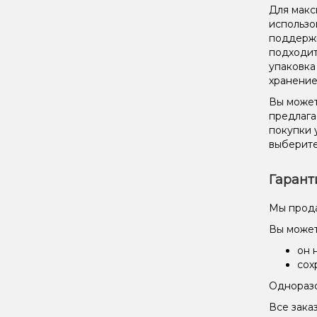
Для макс
использо
поддержи
подходит
упаковка
хранение
Вы может
предлага
покупки 
выберите
Гарант
Мы прода
Вы может
он 
сох
Одноразо
Все зака