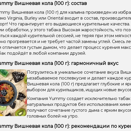
ummy Вишневая кола (100 г): состав
mmy Вишневая кола (100 г) для кальяна произведен из избра
о Virginia, Burley или Oriental входит в состав, производите
орт! Что гарантирует его выдающиеся курительные качества
ии обработки, у этого табака Высокая жаростойкость, что по
ться каждой курительной сессией, не теряя при этом мягкост
но прогревается и не требует частой замены углей. Смесь ле
и отличается густым дымом, что делает процесс курения мак
бак подойдёт в любой компании друзей.
ummy Вишневая кола (100 г): гармоничный вкус
Погрузитесь в уникальное сочетание вкуса Виш
незабываемое послевкусие и делает каждое к
Вишневая кола (100 г) предлагает глубокие и яр
выбором для курильщиков, ищущих новые вкусо
Компания Yummy создает исключительно табак д
натуральных продуктов без использования хими
получают сочетание густого дыма с ярким вкус
головных болей на утро.
ummy Вишневая кола (100 г): рекомендации по кур