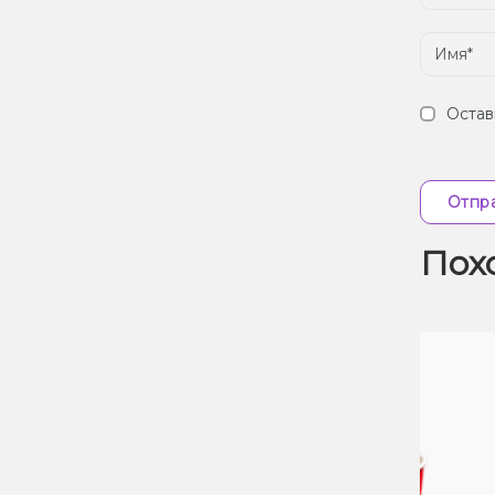
Остав
Отпра
Пох
Скидка 7%