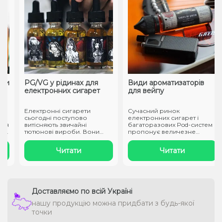
и
PG/VG у рідинах для
Види ароматизаторів
електронних сигарет
для вейпу
Електронні сигарети
Сучасний ринок
сьогодні поступово
електронних сигарет і
я
витісняють звичайні
багаторазових Pod-систем
тютюнові вироби. Вони
пропонує величезне
заправляються спеці..
різноманіття смаків..
Читати
Читати
Доставляємо по всій Україні
нашу продукцію можна придбати з будь-якої
точки