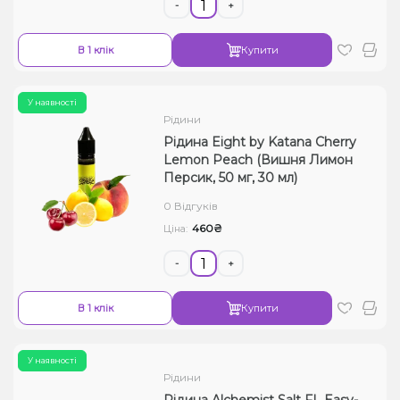
-
+
В 1 клік
Купити
У наявності
Рідини
Рідина Eight by Katana Cherry
Lemon Peach (Вишня Лимон
Персик, 50 мг, 30 мл)
0 Відгуків
460₴
Ціна:
-
+
В 1 клік
Купити
У наявності
Рідини