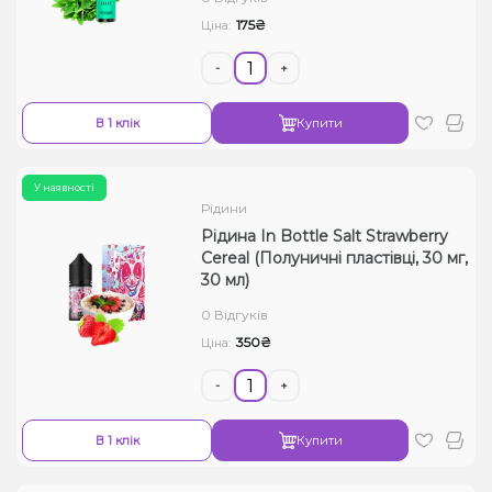
175₴
Ціна:
-
+
В 1 клік
Купити
У наявності
Рідини
Рідина In Bottle Salt Strawberry
Cereal (Полуничні пластівці, 30 мг,
30 мл)
0 Відгуків
350₴
Ціна:
-
+
В 1 клік
Купити