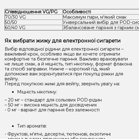
Співвідношення VG/PG
Особливості
70/30 VG
Максимум пари, м'який смак
50/50
Універсальний вибір для POD-си
60/40 VG
Збалансоване паріння з гарним с
Як вибрати жижу для електронної сигарети
Вибір відповідної рідини для електронної сигарети –
важливий крок, особливо якщо ви хочете отримати
комфортне та безпечне паріння. Важливо враховувати
не лише смак, а й міцність, тип нікотину, формат флакона
та спосіб заправки. Нижче – короткий гід, який
допоможе вам зорієнтуватися при покупці ріжки для
вейпу.
Перед покупкою жижі для вейпу, зверніть увагу на:
Міцність нікотину:
– 20 мг – стандарт для сольових POD-рідин
– 50 мг – висока міцність для досвідчених
- 0 мг - варіант для паріння без залежності
Тип ароматів:
- Фруктові, м'ятні, десертні, тютюнові, екзотичні