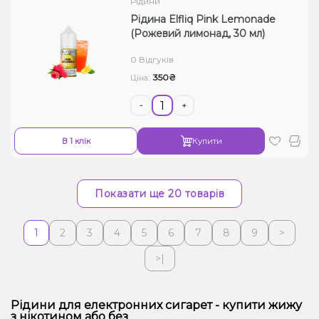
Рідини
Рідина Elfliq Pink Lemonade
(Рожевий лимонад, 30 мл)
0 Відгуків
350₴
Ціна:
-
+
В 1 клік
Купити
Показати ще 20 товарів
1
2
3
4
5
6
7
8
9
>
>|
Рідини для електронних сигарет - купити жижу
з нікотином або без