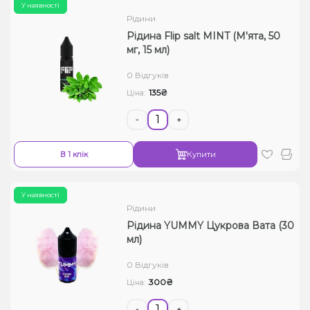
У наявності
Рідини
Рідина Flip salt MINT (М'ята, 50
мг, 15 мл)
0 Відгуків
135₴
Ціна:
-
+
В 1 клік
Купити
У наявності
Рідини
Рідина YUMMY Цукрова Вата (30
мл)
0 Відгуків
300₴
Ціна:
-
+