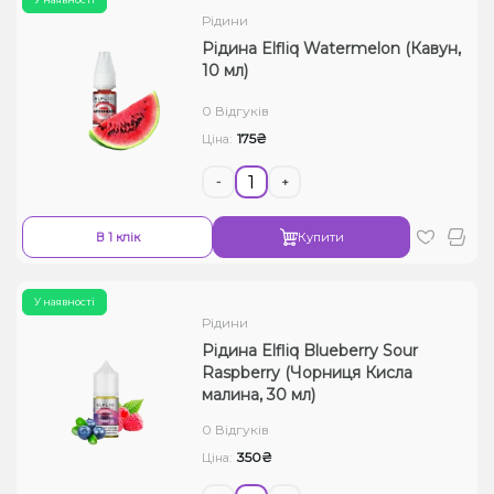
Рідини
Рідина Elfliq Watermelon (Кавун,
10 мл)
0 Відгуків
175₴
Ціна:
-
+
В 1 клік
Купити
У наявності
Рідини
Рідина Elfliq Blueberry Sour
Raspberry (Чорниця Кисла
малина, 30 мл)
0 Відгуків
350₴
Ціна: