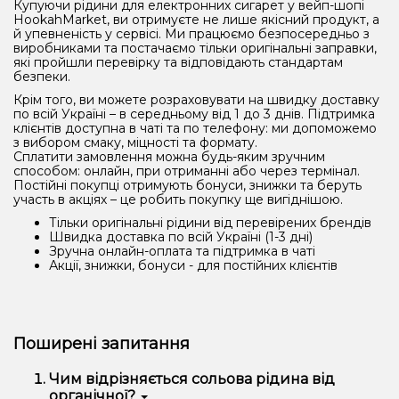
Купуючи рідини для електронних сигарет у вейп-шопі
HookahMarket, ви отримуєте не лише якісний продукт, а
й упевненість у сервісі. Ми працюємо безпосередньо з
виробниками та постачаємо тільки оригінальні заправки,
які пройшли перевірку та відповідають стандартам
безпеки.
Крім того, ви можете розраховувати на швидку доставку
по всій Україні – в середньому від 1 до 3 днів. Підтримка
клієнтів доступна в чаті та по телефону: ми допоможемо
з вибором смаку, міцності та формату.
Сплатити замовлення можна будь-яким зручним
способом: онлайн, при отриманні або через термінал.
Постійні покупці отримують бонуси, знижки та беруть
участь в акціях – це робить покупку ще вигіднішою.
Тільки оригінальні рідини від перевірених брендів
Швидка доставка по всій Україні (1-3 дні)
Зручна онлайн-оплата та підтримка в чаті
Акції, знижки, бонуси - для постійних клієнтів
Поширені запитання
Чим відрізняється сольова рідина від
органічної?