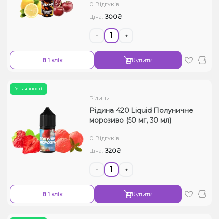
0 Відгуків
300₴
Ціна:
-
+
В 1 клік
Купити
У наявності
Рідини
Рідина 420 Liquid Полуничне
морозиво (50 мг, 30 мл)
0 Відгуків
320₴
Ціна:
-
+
В 1 клік
Купити