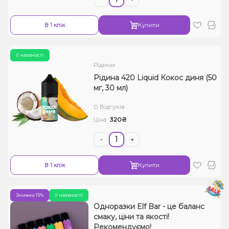
В 1 клік
Купити
У наявності
Рідини
Рідина 420 Liquid Кокос диня (50
мг, 30 мл)
0 Відгуків
320₴
Ціна:
-
+
В 1 клік
Купити
Знижка 15%
У наявності
Одноразки Elf Bar - це баланс
смаку, ціни та якості!
Рекомендуємо!