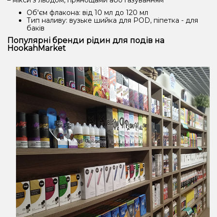
– мікси з льодом, прянощами або газуванням
Об'єм флакона: від 10 мл до 120 мл
Тип наливу: вузьке шийка для POD, піпетка - для
баків
Популярні бренди рідин для подів на
HookahMarket