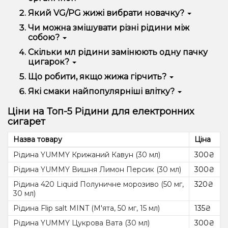
Сольова швидше засвоюється, м'якше за відчуттями
Який VG/PG жижі вибрати новачку?
та використовується в POD-системах. Органічна
Оптимально - 50/50. Така пропорція дає баланс
Чи можна змішувати різні рідини між
заправка - класика для баків і дріпок.
смаку та пари та підходить для більшості пристроїв.
собою?
Так, але бажано одного виробника та з однаковим
Скільки мл рідини замінюють одну пачку
VG/PG. Так ви не зашкодите койлу і отримаєте
цигарок?
стабільний смак.
У середньому 1 мл жижки на сольовому нікотині
Що робити, якщо жижа гірчить?
(20-50 мг) дорівнює 20-25 сигарет.
Ймовірно, випарник перегрітий або надто
Які смаки найпопулярніші влітку?
потужний для цієї рідини. Спробуйте знизити ват
Кавун, м'ята, лимонад, тропічні мікси та icy-варіанти
або змінити койл.
Ціни на Топ-5 Рідини для електронних
з холодком.
сигарет
Назва товару
Ціна
Рідина YUMMY Крижаний Кавун (30 мл)
300₴
Рідина YUMMY Вишня Лимон Персик (30 мл)
300₴
Рідина 420 Liquid Полуничне морозиво (50 мг,
320₴
30 мл)
Рідина Flip salt MINT (М'ята, 50 мг, 15 мл)
135₴
Рідина YUMMY Цукрова Вата (30 мл)
300₴