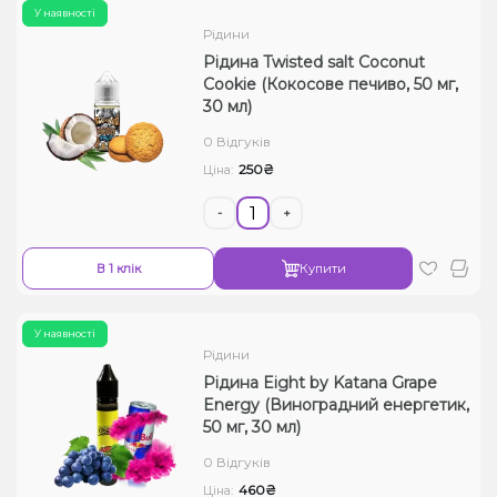
У наявності
Рідини
Рідина Twisted salt Coconut
Cookie (Кокосове печиво, 50 мг,
30 мл)
0 Відгуків
250₴
Ціна:
-
+
В 1 клік
Купити
У наявності
Рідини
Рідина Eight by Katana Grape
Energy (Виноградний енергетик,
50 мг, 30 мл)
0 Відгуків
460₴
Ціна: