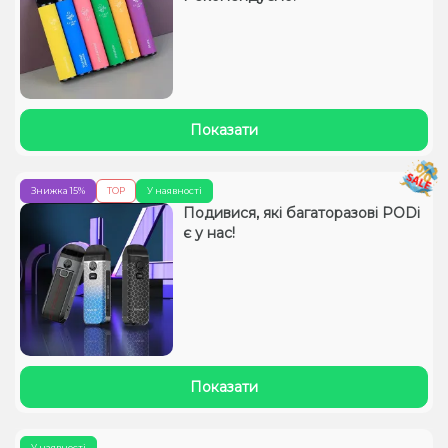
Показати
Знижка 15%
TOP
У наявності
Подивися, які багаторазові PODі
є у нас!
Показати
У наявності