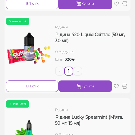
В 1 клік
Купити
У наявності
Рідини
Рідина 420 Liquid Скіттлс (50 мг,
30 мл)
0 Відгуків
320₴
Ціна:
-
+
В 1 клік
Купити
У наявності
Рідини
Рідина Lucky Spearmint (М'ята,
50 мг, 15 мл)
0 Відгуків