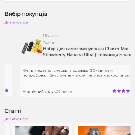
Вибір покупців
Дивитись усе
1 Відгуків
Рідини
Набір для самозамішування Chaser Mix
Strawberry Banana Ultra (Полуниця Банан,
50 мг, 30 мл)
Купил недавно, смешал, подождал 30+ минут и
попробовал. Вкус очень мягкий, нету всяких кислинок, и
..
Анонімний відгук
09 липня
Статті
Дивитися все