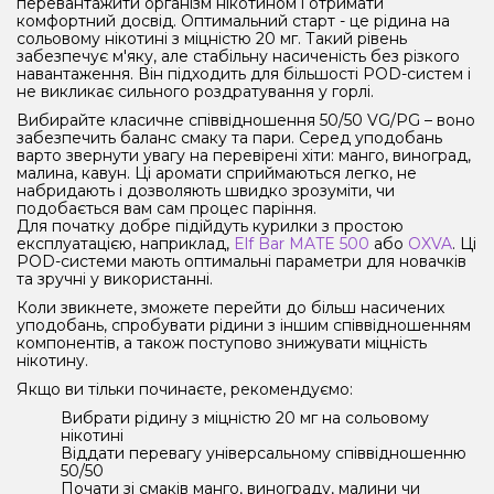
перевантажити організм нікотином і отримати
комфортний досвід. Оптимальний старт - це рідина на
сольовому нікотині з міцністю 20 мг. Такий рівень
забезпечує м'яку, але стабільну насиченість без різкого
навантаження. Він підходить для більшості POD-систем і
не викликає сильного роздратування у горлі.
Вибирайте класичне співвідношення 50/50 VG/PG – воно
забезпечить баланс смаку та пари. Серед уподобань
варто звернути увагу на перевірені хіти: манго, виноград,
малина, кавун. Ці аромати сприймаються легко, не
набридають і дозволяють швидко зрозуміти, чи
подобається вам сам процес паріння.
Для початку добре підійдуть курилки з простою
експлуатацією, наприклад,
Elf Bar MATE 500
або
OXVA
. Ці
POD-системи мають оптимальні параметри для новачків
та зручні у використанні.
Коли звикнете, зможете перейти до більш насичених
уподобань, спробувати рідини з іншим співвідношенням
компонентів, а також поступово знижувати міцність
нікотину.
Якщо ви тільки починаєте, рекомендуємо:
Вибрати рідину з міцністю 20 мг на сольовому
нікотині
Віддати перевагу універсальному співвідношенню
50/50
Почати зі смаків манго, винограду, малини чи