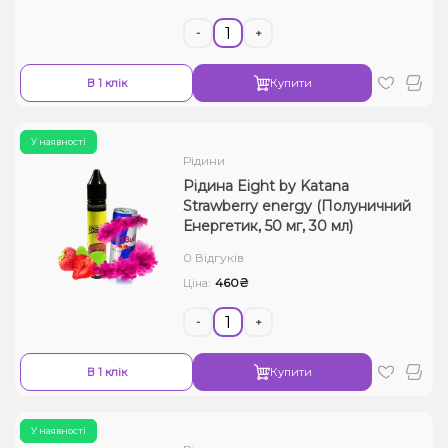
-
+
В 1 клік
Купити
У наявності
Рідини
Рідина Eight by Katana
Strawberry energy (Полуничний
Енергетик, 50 мг, 30 мл)
0 Відгуків
460₴
Ціна:
-
+
В 1 клік
Купити
У наявності