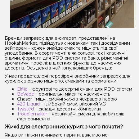
Бренди заправок для е-сигарет, представлені на
HookahMarket, підійдуть як новачкам, так і досвідченим
вейперам – кожен знайде смак та міцність під свої
уподобання. В асортименті є як сольові, так і класичні
рідини, формати для POD-систем та баків, різноманітні
ароматичні профілі: від легких фруктів до насичених
десертів. Ось деякі з найпопулярніших брендів:
У нас представлені перевірені виробники заправок для
курилок з різною міцністю, смаками та форматами:
Elfliq
– фруктові та десертні смаки для POD-систем
BeVape
– оригінальні мікси та насиченість
Chaser - міцні, смачні жижі з яскравою парою
420 Liquid
– глибокий смак, високий VG
Twisted
– складні десертні композиції
Troublemaker
– незвичайні смаки для любителів
експериментів
Жижі для електронних курил: з чого почати?
Якщо ви тільки починаєте парити, важливо не