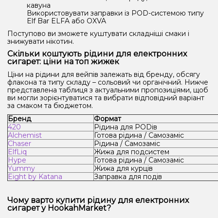
кавуна
Використовувати заправки із POD-системою типу
Elf Bar ELFA або OXVA
Поступово ви зможете куштувати складніші смаки і
знижувати нікотин.
Скільки коштують рідини для електронних
сигарет: ціни на топ жижек
Ціни на рідини для вейпів залежать від бренду, обсягу
флакона та типу складу – сольовий чи органічний. Нижче
представлена таблиця з актуальними пропозиціями, щоб
ви могли зорієнтуватися та вибрати відповідний варіант
за смаком та бюджетом.
Бренд
Формат
420
Рідина для PODів
Alchemist
Готова рідина / Самозаміс
Chaser
Рідина / Самозаміс
ElfLiq
Жижа для подсистем
Hype
Готова рідина / Самозаміс
Yummy
Жижа для курців
Eight by Katana
Заправка для подів
Чому варто купити рідину для електронних
сигарет у HookahMarket?