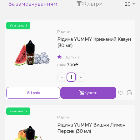
За замовчуванням
Фільтри
20
Рідини для електронних сигарет
Подарункові набори
У наявності
Рідини
Уцінка
Рідина YUMMY Крижаний Кавун
(30 мл)
1
1 Відгуків
300₴
Ціна:
-
+
В 1 клік
Купити
У наявності
Рідини
Рідина YUMMY Вишня Лимон
Персик (30 мл)