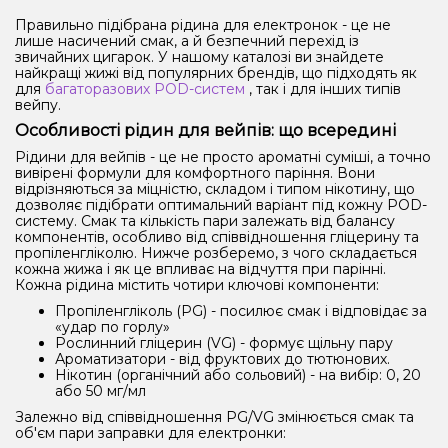
Правильно підібрана рідина для електронок - це не
лише насичений смак, а й безпечний перехід із
звичайних цигарок. У нашому каталозі ви знайдете
найкращі жижі від популярних брендів, що підходять як
для
багаторазових POD-систем
, так і для інших типів
вейпу.
Особливості рідин для вейпів: що всередині
Рідини для вейпів - це не просто ароматні суміші, а точно
вивірені формули для комфортного паріння. Вони
відрізняються за міцністю, складом і типом нікотину, що
дозволяє підібрати оптимальний варіант під кожну POD-
систему. Смак та кількість пари залежать від балансу
компонентів, особливо від співвідношення гліцерину та
пропіленгліколю. Нижче розберемо, з чого складається
кожна жижа і як це впливає на відчуття при парінні.
Кожна рідина містить чотири ключові компоненти:
Пропіленгліколь (PG) - посилює смак і відповідає за
«удар по горлу»
Рослинний гліцерин (VG) - формує щільну пару
Ароматизатори - від фруктових до тютюнових.
Нікотин (органічний або сольовий) - на вибір: 0, 20
або 50 мг/мл
Залежно від співвідношення PG/VG змінюється смак та
об'єм пари заправки для електронки: