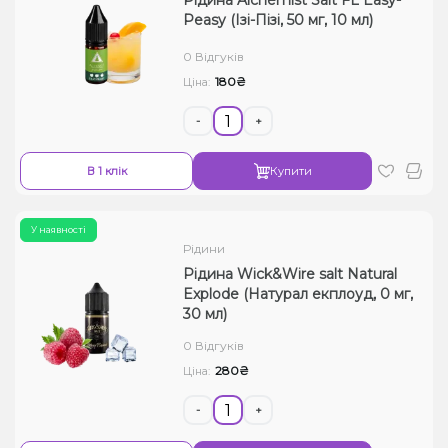
Рідина Alchemist Salt FL Easy-
Peasy (Ізі-Пізі, 50 мг, 10 мл)
0 Відгуків
180₴
Ціна:
-
+
В 1 клік
Купити
У наявності
Рідини
Рідина Wick&Wire salt Natural
Explode (Натурал екплоуд, 0 мг,
30 мл)
0 Відгуків
280₴
Ціна:
-
+