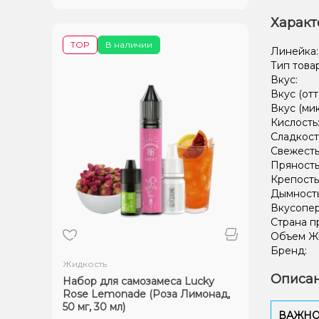
Характ
TOP
В наличии
Линейка
Тип това
Вкус:
Вкус (отт
Вкус (ми
Кислость
Сладкост
Свежесть
Пряность
Крепость
Дымност
Вкусопе
Страна п
Объем Жи
Бренд:
Жидкость
Описан
Набор для самозамеса Lucky
Rose Lemonade (Роза Лимонад,
50 мг, 30 мл)
ВАЖНО: 