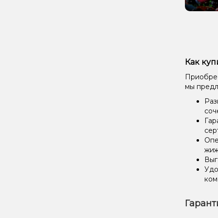
Как куп
Приобрес
мы предл
Раз
соч
Гар
сер
Опе
жиж
Выг
Удо
ком
Гарант