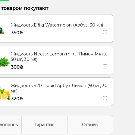
 Малина, Черника/Голубика
м товаром покупают
, Ментол/Эвкалипт
Гуава, Кактус, Киви
Жидкость Elfliq Watermelon (Арбуз, 30 мл)
350₴
Жидкость Nectar Lemon mint (Лимон Мята,
50 мг, 30 мл)
300₴
Жидкость 420 Liquid Арбуз Лимон (50 мг, 30
мл)
320₴
вопросы
Гарантия
Отзывы