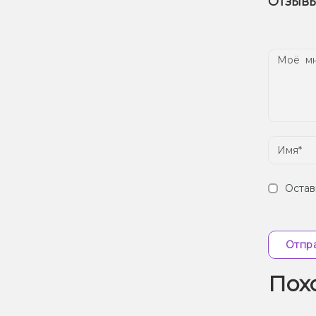
Отзывы
наш
Дос
Остав
Отпра
Пох