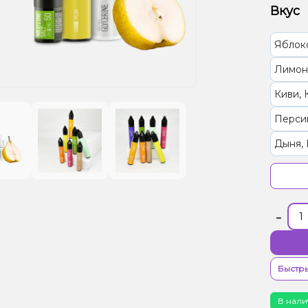
Вкус
Яблок
Лимон
Киви, 
Перси
Дыня, 
Грейпф
Вишня
-
Бузин
Лайм,
Мохит
Быстры
Алоэ, 
В нали