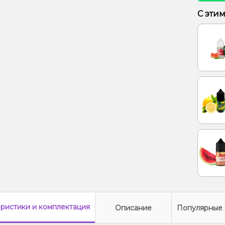
Лимон,
С эти
Ананас
еристики
и комплектация
Описание
Популярные 