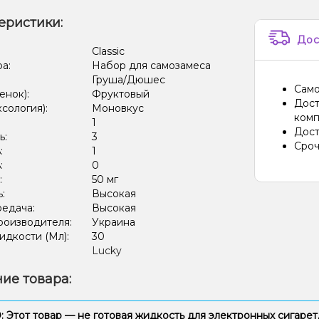
еристики:
Дос
:
Classic
ра:
Набор для самозамеса
Груша/Дюшес
Само
енок):
Фруктовый
Дост
ксология):
Моновкус
комп
:
1
Дост
ь:
3
Сроч
:
1
:
0
:
50 мг
ь:
Высокая
редача:
Высокая
роизводителя:
Украина
дкости (Мл):
30
Lucky
ие товара:
Этот товар — не готовая жидкость для электронных сигарет,