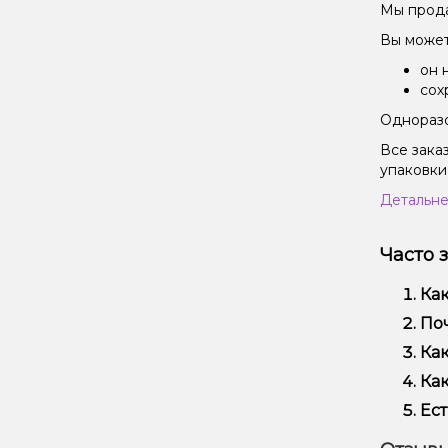
Мы прода
Вы может
он 
сох
Одноразо
Все зака
упаковки
Детальне
Часто 
Как
Наб
Поч
над
Мы 
Как
Кро
Офо
Как
Выб
Ест
вей
Да!