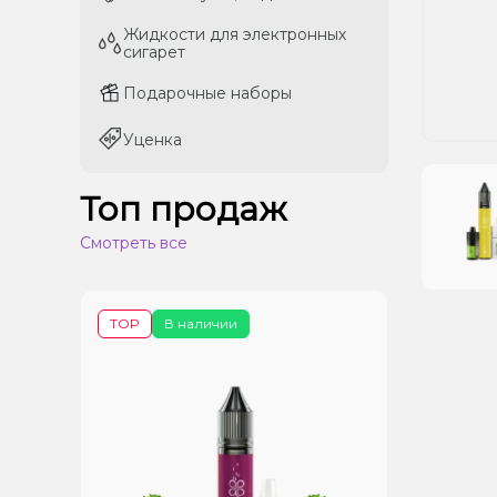
Жидкости для электронных
Жидкости для электронных
сигарет
сигарет
Подарочные наборы
Подарочные наборы
Уценка
Уценка
Топ продаж
Смотреть все
TOP
В наличии