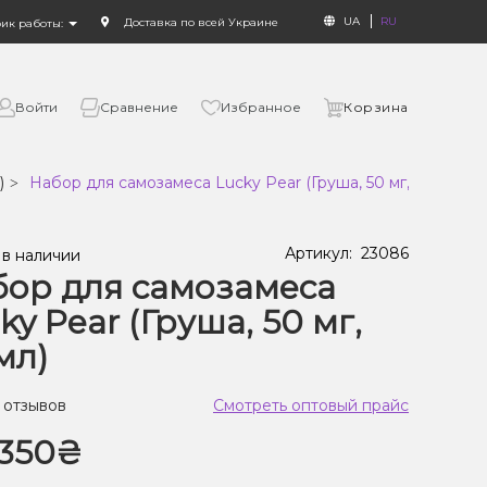
UA
RU
Доставка по всей Украине
фик работы:
Войти
Сравнение
Избранное
Корзина
)
Набор для самозамеса Lucky Pear (Груша, 50 мг, 30 мл)
Артикул:
23086
 в наличии
ор для самозамеса
ky Pear (Груша, 50 мг,
мл)
 отзывов
Смотреть оптовый прайс
350₴