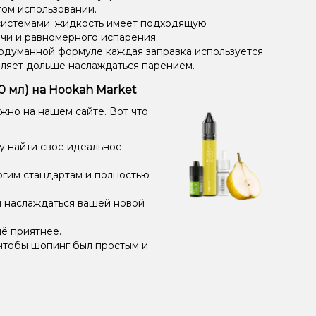
том использовании.
системами: жидкость имеет подходящую
чи и равномерного испарения.
одуманной формуле каждая заправка используется
оляет дольше наслаждаться парением.
30 мл) на Hookah Market
ожно на нашем сайте. Вот что
у найти свое идеальное
огим стандартам и полностью
и наслаждаться вашей новой
ё приятнее.
чтобы шопинг был простым и