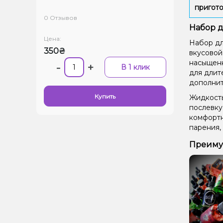
пригото
0 Отзывов
Набор д
Цена:
Набор дл
350₴
вкусовой
насыщенн
-
+
В 1 клик
для длит
дополнит
Купить
Жидкость
послевку
комфортн
парения,
Преимущ