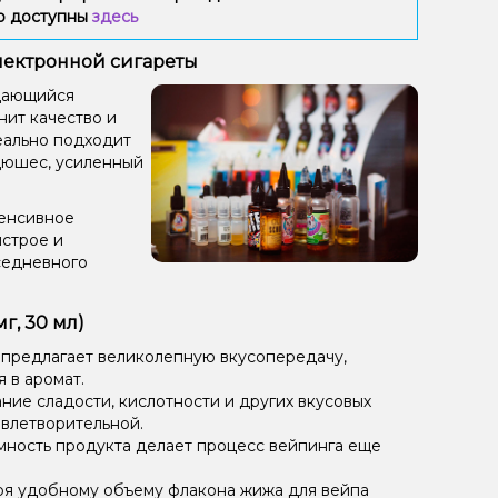
ию доступны
здесь
электронной сигареты
ыдающийся
нит качество и
деально подходит
Дюшес, усиленный
тенсивное
ыстрое и
седневного
г, 30 мл)
 предлагает великолепную вкусопередачу,
 в аромат.
ие сладости, кислотности и других вкусовых
овлетворительной.
мность продукта делает процесс вейпинга еще
ря удобному объему флакона жижа для вейпа