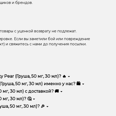
щиков и брендов.
товары с уценкой возврату не подлежат.
ировке. Если вы заметили бой или повреждение
кт) и свяжитесь с нами до получения посылки.
ear (Груша, 50 мг, 30 мл)? 🔥
тся высоким качеством, удобством использования и
уша, 50 мг, 30 мл) именно у нас? 🛍️
тимент, выгодные цены и быструю доставку.
 мг, 30 мл) с доставкой? 🚚
мг, 30 мл)? 🤔
 мл) в корзину.
ян, учитывайте размер, материал и тип чаши, если
а, 50 мг, 30 мл)? 🎉
еальный вариант.
едложения. Следите за обновлениями на сайте и в