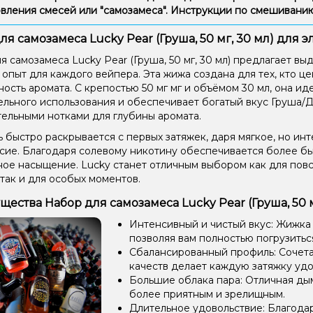
вления смесей или "самозамеса". Инструкции по смешиван
ля самозамеса Lucky Pear (Груша, 50 мг, 30 мл) для 
я самозамеса Lucky Pear (Груша, 50 мг, 30 мл) предлагает в
 опыт для каждого вейпера. Эта жижа создана для тех, кто це
ость аромата. С крепостью 50 мг мг и объёмом 30 мл, она и
ельного использования и обеспечивает богатый вкус Груша/
ельными нотками для глубины аромата.
 быстро раскрывается с первых затяжек, даря мягкое, но ин
сие. Благодаря солевому никотину обеспечивается более б
ое насыщение. Lucky станет отличным выбором как для пов
 так и для особых моментов.
ества Набор для самозамеса Lucky Pear (Груша, 50 м
Интенсивный и чистый вкус: Жижка
позволяя вам полностью погрузиться
Сбалансированный профиль: Сочетан
качеств делает каждую затяжку уд
Большие облака пара: Отличная ды
более приятным и зрелищным.
Длительное удовольствие: Благода