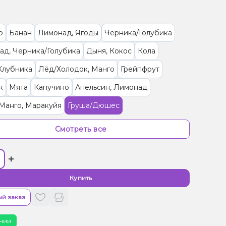
о
Банан
Лимонад, Ягоды
Черника/Голубика
ад, Черника/Голубика
Дыня, Кокос
Кола
Клубника
Лёд/Холодок, Манго
Грейпфрут
к
Мята
Капучино
Апельсин, Лимонад
Манго, Маракуйя
Груша/Дюшес
рут, Клубника, Лимонад
Клубника
Ягоды
Смотреть все
/Черешня, Лимонад
Лимонад, Сливки/Крем
+
а, Лимонад
Лимонад, Чай
Лаванда, Лимонад
 Лимон, Лимонад
Лимонад, Манго, Маракуйя
Купить
о
Лимонад, Роза
Арбуз, Лимонад
Виноград
й заказ
Лимонад, Мохито, Огурец
чии