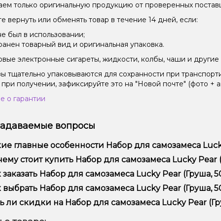
ем только оригинальную продукцию от проверенных постав
е вернуть или обменять товар в течение 14 дней, если:
не был в использовании;
ранен товарный вид и оригинальная упаковка.
вые электронные сигареты, жидкости, колбы, чаши и другие 
зы тщательно упаковываются для сохранности при транспорт
 при получении, зафиксируйте это на "Новой почте" (фото + а
е о гарантии
задаваемые вопросы
ие главные особенности Набор для самозамеса Lucky P
ор для самозамеса Lucky Pear (Груша, 50 мг, 30 мл) отличае
ему стоит купить Набор для самозамеса Lucky Pear (Гр
ежностью.
предлагаем только оригинальную продукцию, широкий ассор
 заказать Набор для самозамеса Lucky Pear (Груша, 50
ме того, у нас регулярные акции и скидки для клиентов!
рмить заказ можно в несколько кликов:
 выбрать Набор для самозамеса Lucky Pear (Груша, 50 
Добавьте Набор для самозамеса Lucky Pear (Груша, 50 мг, 30
ор зависит от ваших предпочтений – например, если это каль
ь ли скидки на Набор для самозамеса Lucky Pear (Груш
п – мощность и вкус. Наши менеджеры помогут подобрать ид
Перейдите к оформлению заказа.
 Мы регулярно проводим акции и предлагаем специальные пр