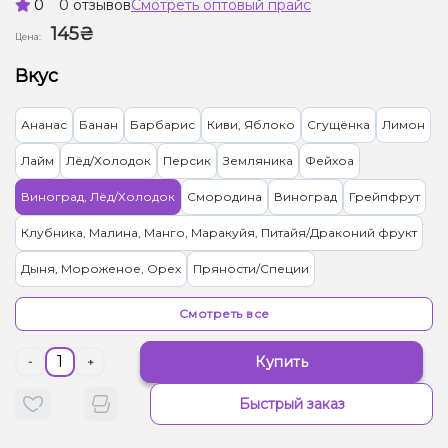
0
0 отзывов
Смотреть оптовый прайс
145₴
Цена:
Вкус
Ананас
Банан
Барбарис
Киви, Яблоко
Сгущёнка
Лимон
Лайм
Лёд/Холодок
Персик
Земляника
Фейхоа
Виноград, Лёд/Холодок
Смородина
Виноград
Грейпфрут
Клубника, Малина, Манго, Маракуйя, Питайя/Драконий фрукт
Дыня, Мороженое, Орех
Пряности/Специи
Лимон, Пирог/Кондитерка
Малина, Сливки/Крем
Апельсин
Смотреть все
Вишня/Черешня
Дыня
Квас
Малина
Купить
-
+
Грейпфрут, Клубника, Малина
Попкорн
Черника/Голубика
Быстрый заказ
Конфеты, Яблоко
Клубника, Конфеты, Сливки/Крем