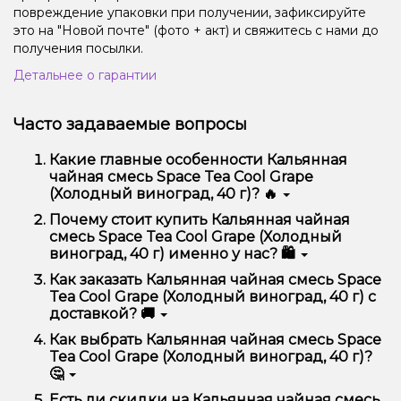
повреждение упаковки при получении, зафиксируйте
это на "Новой почте" (фото + акт) и свяжитесь с нами до
получения посылки.
Детальнее о гарантии
Часто задаваемые вопросы
Какие главные особенности Кальянная
чайная смесь Space Tea Cool Grape
(Холодный виноград, 40 г)? 🔥
Кальянная чайная смесь Space Tea Cool Grape
Почему стоит купить Кальянная чайная
(Холодный виноград, 40 г) отличается высоким
смесь Space Tea Cool Grape (Холодный
качеством, удобством использования и
виноград, 40 г) именно у нас? 🛍️
надежностью.
Мы предлагаем только оригинальную продукцию,
Как заказать Кальянная чайная смесь Space
широкий ассортимент, выгодные цены и быструю
Tea Cool Grape (Холодный виноград, 40 г) с
доставку. Кроме того, у нас регулярные акции и
доставкой? 🚚
скидки для клиентов!
Оформить заказ можно в несколько кликов:
Как выбрать Кальянная чайная смесь Space
Tea Cool Grape (Холодный виноград, 40 г)?
Добавьте Кальянная чайная смесь Space Tea
🤔
Cool Grape (Холодный виноград, 40 г) в
корзину.
Выбор зависит от ваших предпочтений – например,
Есть ли скидки на Кальянная чайная смесь