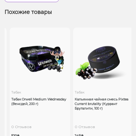
Похожие товары
Табак
Табак
Табак Orwell Medium Wednesday
Кальянная чайная смесь Pixtea
(Венсдей, 200 г)
Currant brutality (Куррант
Бруталити, 100 г)
0 Отзывов
0 Отзывов
520₴
245₴