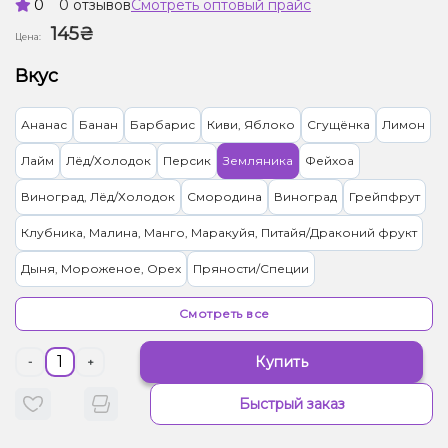
0
0 отзывов
Смотреть оптовый прайс
145₴
Цена:
Вкус
Ананас
Банан
Барбарис
Киви, Яблоко
Сгущёнка
Лимон
Лайм
Лёд/Холодок
Персик
Земляника
Фейхоа
Виноград, Лёд/Холодок
Смородина
Виноград
Грейпфрут
Клубника, Малина, Манго, Маракуйя, Питайя/Драконий фрукт
Дыня, Мороженое, Орех
Пряности/Специи
Лимон, Пирог/Кондитерка
Малина, Сливки/Крем
Апельсин
Смотреть все
Вишня/Черешня
Дыня
Квас
Малина
Купить
-
+
Грейпфрут, Клубника, Малина
Попкорн
Черника/Голубика
Быстрый заказ
Конфеты, Яблоко
Клубника, Конфеты, Сливки/Крем