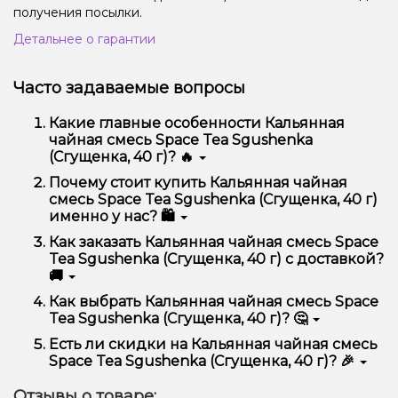
получения посылки.
Детальнее о гарантии
Часто задаваемые вопросы
Какие главные особенности Кальянная
чайная смесь Space Tea Sgushenka
(Сгущенка, 40 г)? 🔥
Кальянная чайная смесь Space Tea Sgushenka
Почему стоит купить Кальянная чайная
(Сгущенка, 40 г) отличается высоким качеством,
смесь Space Tea Sgushenka (Сгущенка, 40 г)
удобством использования и надежностью.
именно у нас? 🛍️
Мы предлагаем только оригинальную продукцию,
Как заказать Кальянная чайная смесь Space
широкий ассортимент, выгодные цены и быструю
Tea Sgushenka (Сгущенка, 40 г) с доставкой?
доставку. Кроме того, у нас регулярные акции и
🚚
скидки для клиентов!
Оформить заказ можно в несколько кликов:
Как выбрать Кальянная чайная смесь Space
Tea Sgushenka (Сгущенка, 40 г)? 🤔
Добавьте Кальянная чайная смесь Space Tea
Sgushenka (Сгущенка, 40 г) в корзину.
Выбор зависит от ваших предпочтений – например,
Есть ли скидки на Кальянная чайная смесь
Перейдите к оформлению заказа.
если это кальян, учитывайте размер, материал и тип
Space Tea Sgushenka (Сгущенка, 40 г)? 🎉
чаши, если вейп – мощность и вкус. Наши
Выберите удобный способ оплаты и
менеджеры помогут подобрать идеальный вариант.
Да! Мы регулярно проводим акции и предлагаем
доставки.
Отзывы о товаре: