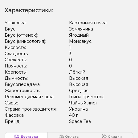
Характеристики:
Упаковка:
Картонная пачка
Вкус:
Земляника
Вкус (оттенок):
Ягодный
Вкус (миксология):
Моновкус
Кислость:
1
Сладкость:
3
Свежесть:
0
Пряность:
0
Крепость:
Лёгкий
Дымность:
Высокая
Вкусопередача:
Высокая
Жаростойкость:
Средняя
Рекомендуемая чаша:
Глина прямоток
Сырьё:
Чайный лист
Страна производителя:
Украина
Фасовка:
40 г
Бренд:
Space Tea
Доставка
Оплата
Скидки