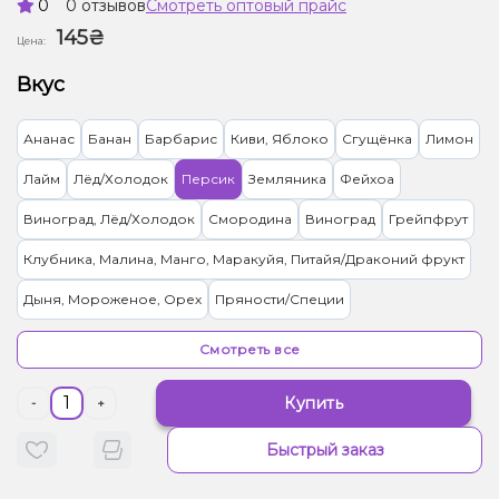
0
0 отзывов
Смотреть оптовый прайс
145₴
Цена:
Вкус
Ананас
Банан
Барбарис
Киви, Яблоко
Сгущёнка
Лимон
Лайм
Лёд/Холодок
Персик
Земляника
Фейхоа
Виноград, Лёд/Холодок
Смородина
Виноград
Грейпфрут
Клубника, Малина, Манго, Маракуйя, Питайя/Драконий фрукт
Дыня, Мороженое, Орех
Пряности/Специи
Лимон, Пирог/Кондитерка
Малина, Сливки/Крем
Апельсин
Смотреть все
Вишня/Черешня
Дыня
Квас
Малина
Купить
-
+
Грейпфрут, Клубника, Малина
Попкорн
Черника/Голубика
Быстрый заказ
Конфеты, Яблоко
Клубника, Конфеты, Сливки/Крем