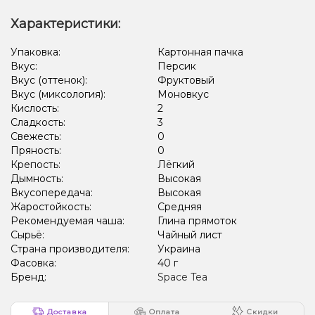
Характеристики:
Упаковка:
Картонная пачка
Вкус:
Персик
Вкус (оттенок):
Фруктовый
Вкус (миксология):
Моновкус
Кислость:
2
Сладкость:
3
Свежесть:
0
Пряность:
0
Крепость:
Лёгкий
Дымность:
Высокая
Вкусопередача:
Высокая
Жаростойкость:
Средняя
Рекомендуемая чаша:
Глина прямоток
Сырьё:
Чайный лист
Страна производителя:
Украина
Фасовка:
40 г
Бренд:
Space Tea
Доставка
Оплата
Скидки