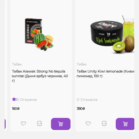
Табак
Табак
г)
Табак Arawak Strong No tequila
Табак Unity Kiwi lemonade (Киви
sunrise (Дыня арбуз черника, 40
лимонад, 100 г)
г)
5
1 Отзывов
0 Отзывов
160₴
390₴