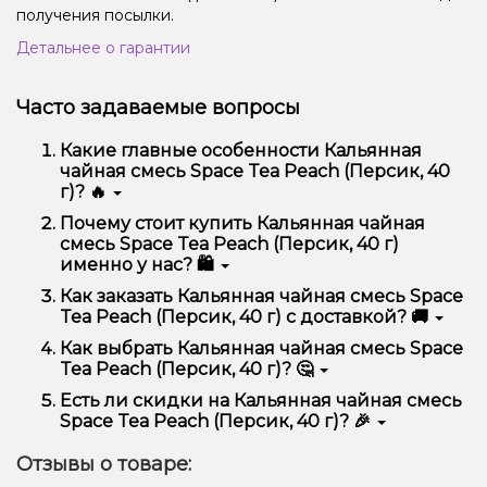
получения посылки.
Детальнее о гарантии
Часто задаваемые вопросы
Какие главные особенности Кальянная
чайная смесь Space Tea Peach (Персик, 40
г)? 🔥
Кальянная чайная смесь Space Tea Peach (Персик,
Почему стоит купить Кальянная чайная
40 г) отличается высоким качеством, удобством
смесь Space Tea Peach (Персик, 40 г)
использования и надежностью.
именно у нас? 🛍️
Мы предлагаем только оригинальную продукцию,
Как заказать Кальянная чайная смесь Space
широкий ассортимент, выгодные цены и быструю
Tea Peach (Персик, 40 г) с доставкой? 🚚
доставку. Кроме того, у нас регулярные акции и
скидки для клиентов!
Оформить заказ можно в несколько кликов:
Как выбрать Кальянная чайная смесь Space
Tea Peach (Персик, 40 г)? 🤔
Добавьте Кальянная чайная смесь Space Tea
Peach (Персик, 40 г) в корзину.
Выбор зависит от ваших предпочтений – например,
Есть ли скидки на Кальянная чайная смесь
Перейдите к оформлению заказа.
если это кальян, учитывайте размер, материал и тип
Space Tea Peach (Персик, 40 г)? 🎉
чаши, если вейп – мощность и вкус. Наши
Выберите удобный способ оплаты и
менеджеры помогут подобрать идеальный вариант.
Да! Мы регулярно проводим акции и предлагаем
доставки.
Отзывы о товаре:
специальные предложения. Следите за
Подтвердите заказ – мы быстро отправим его
обновлениями на сайте и в нашем телеграмм-