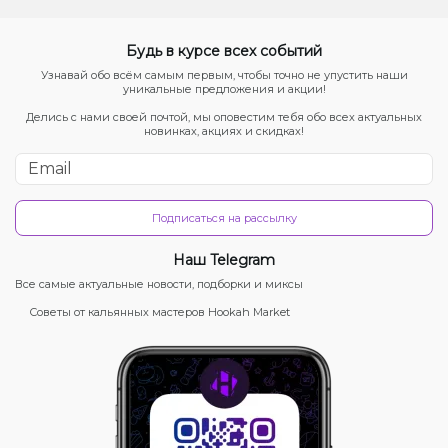
Будь в курсе всех событий
Узнавай обо всём самым первым, чтобы точно не упустить наши
уникальные предложения и акции!
Делись с нами своей почтой, мы оповестим тебя обо всех актуальных
новинках, акциях и скидках!
Подписаться на рассылку
Наш Telegram
Все самые актуальные новости, подборки и миксы
Советы от кальянных мастеров Hookah Market