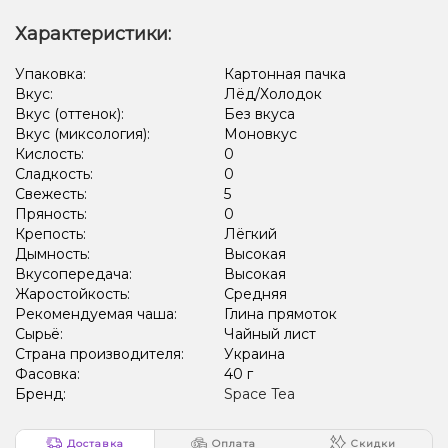
Характеристики:
Упаковка:
Картонная пачка
Вкус:
Лёд/Холодок
Вкус (оттенок):
Без вкуса
Вкус (миксология):
Моновкус
Кислость:
0
Сладкость:
0
Свежесть:
5
Пряность:
0
Крепость:
Лёгкий
Дымность:
Высокая
Вкусопередача:
Высокая
Жаростойкость:
Средняя
Рекомендуемая чаша:
Глина прямоток
Сырьё:
Чайный лист
Страна производителя:
Украина
Фасовка:
40 г
Бренд:
Space Tea
Доставка
Оплата
Скидки