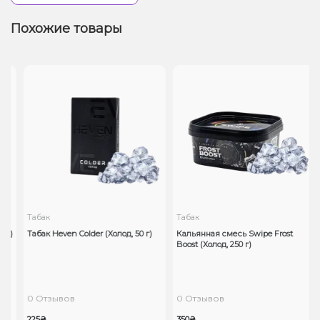
Похожие товары
Табак
Табак
 г)
Табак Heven Colder (Холод, 50 г)
Кальянная смесь Swipe Frost
Boost (Холод, 250 г)
0 Отзывов
0 Отзывов
225₴
350₴