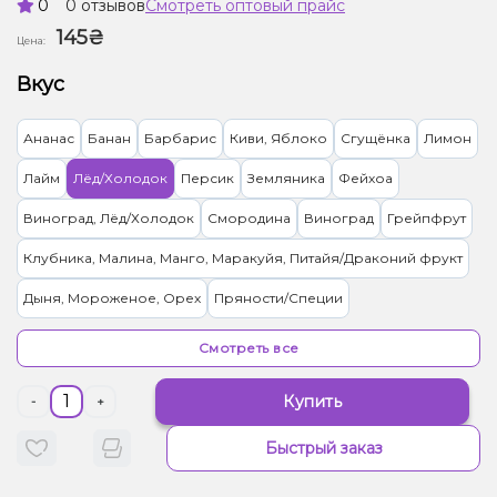
0
0 отзывов
Смотреть оптовый прайс
145₴
Цена:
Вкус
Ананас
Банан
Барбарис
Киви, Яблоко
Сгущёнка
Лимон
Лайм
Лёд/Холодок
Персик
Земляника
Фейхоа
Виноград, Лёд/Холодок
Смородина
Виноград
Грейпфрут
Клубника, Малина, Манго, Маракуйя, Питайя/Драконий фрукт
Дыня, Мороженое, Орех
Пряности/Специи
Лимон, Пирог/Кондитерка
Малина, Сливки/Крем
Апельсин
Смотреть все
Вишня/Черешня
Дыня
Квас
Малина
Купить
-
+
Грейпфрут, Клубника, Малина
Попкорн
Черника/Голубика
Быстрый заказ
Конфеты, Яблоко
Клубника, Конфеты, Сливки/Крем