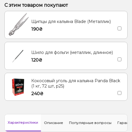
Личи, Помело
Гранат, Энергетик
Кола
Лемонграсс
С этим товаром покупают
Дыня, Ежевика, Малина, Черника/Голубика
Апельсин, Грейпфрут, Клубника, Лимон, Малина, Черника/
Щипцы для кальяна Blade (Металлик)
Голубика
190₴
Ананас, Манго, Маракуйя
Малина, Персик, Черника/Голубика
Барбарис, Сгущенка
Лимон, Мороженое, Ягоды
Шило для фольги (металлик, длинное)
Апельсин, Дыня, Черника/Голубика
Пунш, Ягоды
120₴
Сливки/Крем, Ягоды
Вишня/Черешня, Гранат
Ананас, Маракуйя
Конфеты, Мультифрукт
Маракуйя
Кокосовый уголь для кальяна Panda Black
(1 кг, 72 шт, р25)
Пряности/Специи, Чай, Ягоды
240₴
Характеристики
Описание
Популярные вопросы
Гарант