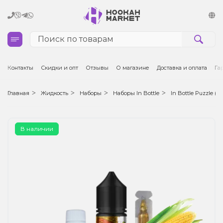
Кальяны
Контакты
Скидки и опт
Отзывы
О магазине
Доставка и оплата
Га
Табак для кальяна и кальянные смеси
Главная
Жидкость
Наборы
Наборы In Bottle
In Bottle Puzzle (50
Уголь для кальяна
В наличии
Чаши для кальяна
Аксессуары для кальяна
Электронные сигареты (POD)
Комплектующие для POD