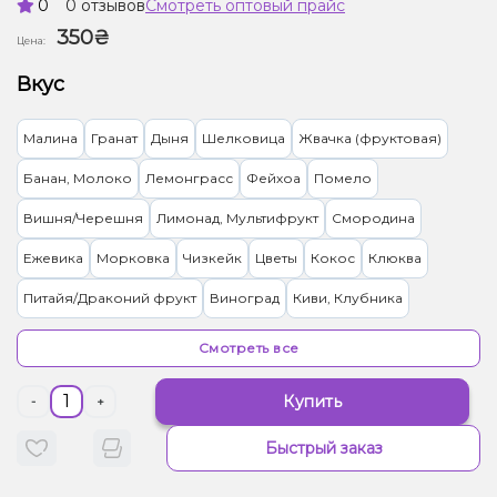
0
0 отзывов
Смотреть оптовый прайс
350₴
Цена:
Вкус
Малина
Гранат
Дыня
Шелковица
Жвачка (фруктовая)
Банан, Молоко
Лемонграсс
Фейхоа
Помело
Вишня/Черешня
Лимонад, Мультифрукт
Смородина
Ежевика
Морковка
Чизкейк
Цветы
Кокос
Клюква
Питайя/Драконий фрукт
Виноград
Киви, Клубника
Лайм, Лимонад
Манго
Ягоды
Апельсин
Персик
Смотреть все
Манго, Персик
Ананас, Персик
Лимонад, Ягоды
Купить
-
+
Клубника, Овсянка/Хлопья
Джем, Клубника
Алоэ
Быстрый заказ
Ваниль, Молоко
Арбуз
Базилик, Лимонад