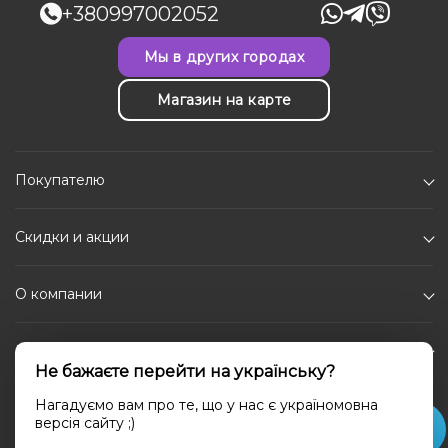
+380997002052
Мы в других городах
Магазин на карте
Покупателю
Скидки и акции
О компании
Каталог
Не бажаєте перейти на українську?
Социальные сети
Нагадуємо вам про те, що у нас є україномовна
версія сайту ;)