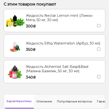
Корица, Пирог/Кондитерка
Табак
Кукуруза
С этим товаром покупают
Лёд/Холодок, Лимонад, Огурец
Гуава
Жидкость Nectar Lemon mint (Лимон
Кокос, Лёд/Холодок, Сливки/Крем
Клубника, Молоко
Рис
Мята, 50 мг, 30 мл)
300₴
Мандарин
Ваниль, Мороженое
Мята
Личи
Кактус
Лёд/Холодок, Ягоды
Яблоко
Ананас
Энергетик, Ягоды
Жидкость Elfliq Watermelon (Арбуз, 30 мл)
Пряности/Специи, Чай
350₴
Жидкость Alchemist Salt Rasp&Basil
(Малина Базилик, 50 мг, 30 мл)
340₴
Характеристики
Описание
Популярные вопросы
Гарант