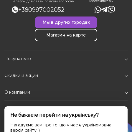
Мессенджеры
Телефон для связи по всем вопросам
+380997002052
Мы в других городах
Магазин на карте
Покупателю
Скидки и акции
О компании
Каталог
Не бажаєте перейти на українську?
Социальные сети
Нагадуємо вам про те, що у нас є україномовна
версія сайту ;)