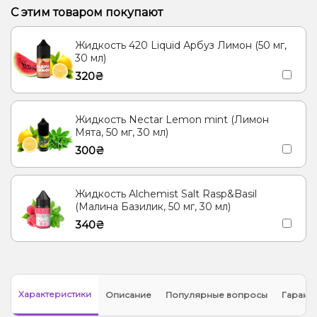
Корица, Пирог/Кондитерка
Табак
Кукуруза
С этим товаром покупают
Лёд/Холодок, Лимонад, Огурец
Гуава
Жидкость 420 Liquid Арбуз Лимон (50 мг,
Кокос, Лёд/Холодок, Сливки/Крем
Клубника, Молоко
Рис
30 мл)
320₴
Мандарин
Ваниль, Мороженое
Мята
Личи
Кактус
Лёд/Холодок, Ягоды
Яблоко
Ананас
Энергетик, Ягоды
Жидкость Nectar Lemon mint (Лимон
Пряности/Специи, Чай
Мята, 50 мг, 30 мл)
300₴
Жидкость Alchemist Salt Rasp&Basil
(Малина Базилик, 50 мг, 30 мл)
340₴
Характеристики
Описание
Популярные вопросы
Гарант