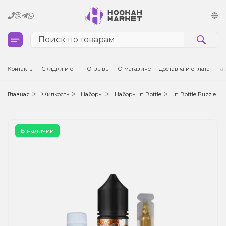
Кальяны
Контакты
Скидки и опт
Отзывы
О магазине
Доставка и оплата
Га
Табак для кальяна и кальянные смеси
Главная
Жидкость
Наборы
Наборы In Bottle
In Bottle Puzzle (50
Уголь для кальяна
В наличии
Чаши для кальяна
Аксессуары для кальяна
Электронные сигареты (POD)
Комплектующие для POD