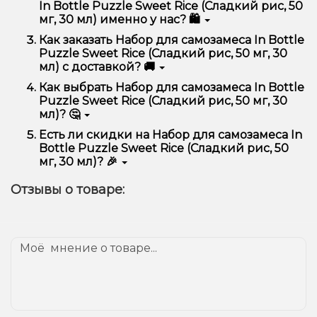
(Сладкий рис, 50 мг, 30 мл) отличается высоким
In Bottle Puzzle Sweet Rice (Сладкий рис, 50
качеством, удобством использования и
мг, 30 мл) именно у нас? 🛍️
надежностью.
Мы предлагаем только оригинальную продукцию,
Как заказать Набор для самозамеса In Bottle
широкий ассортимент, выгодные цены и быструю
Puzzle Sweet Rice (Сладкий рис, 50 мг, 30
доставку. Кроме того, у нас регулярные акции и
мл) с доставкой? 🚚
скидки для клиентов!
Оформить заказ можно в несколько кликов:
Как выбрать Набор для самозамеса In Bottle
Puzzle Sweet Rice (Сладкий рис, 50 мг, 30
Добавьте Набор для самозамеса In Bottle
мл)? 🤔
Puzzle Sweet Rice (Сладкий рис, 50 мг, 30 мл)
в корзину.
Выбор зависит от ваших предпочтений – например,
Есть ли скидки на Набор для самозамеса In
Перейдите к оформлению заказа.
если это кальян, учитывайте размер, материал и тип
Bottle Puzzle Sweet Rice (Сладкий рис, 50
чаши, если вейп – мощность и вкус. Наши
Выберите удобный способ оплаты и
мг, 30 мл)? 🎉
менеджеры помогут подобрать идеальный вариант.
доставки.
Да! Мы регулярно проводим акции и предлагаем
Подтвердите заказ – мы быстро отправим его
Отзывы о товаре:
специальные предложения. Следите за
вам!
обновлениями на сайте и в нашем телеграмм-
Доставка доступна по всей Украине, сроки зависят
канале, чтобы не упустить выгодные предложения!
от вашего местоположения.