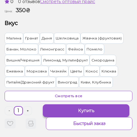
0
0 отзывов
Смотреть оптовый прайс
350₴
Цена:
Вкус
Малина
Гранат
Дыня
Шелковица
Жвачка (фруктовая)
Банан, Молоко
Лемонграсс
Фейхоа
Помело
Вишня/Черешня
Лимонад, Мультифрукт
Смородина
Ежевика
Морковка
Чизкейк
Цветы
Кокос
Клюква
Питайя/Драконий фрукт
Виноград
Киви, Клубника
Лайм, Лимонад
Манго
Ягоды
Апельсин
Персик
Смотреть все
Манго, Персик
Ананас, Персик
Лимонад, Ягоды
Купить
-
+
Клубника, Овсянка/Хлопья
Джем, Клубника
Алоэ
Быстрый заказ
Ваниль, Молоко
Арбуз
Базилик, Лимонад