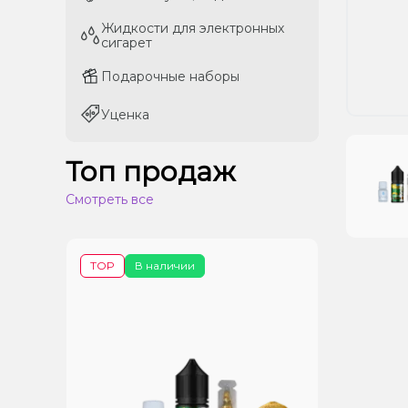
Жидкости для электронных
Жидкости для электронных
сигарет
сигарет
Подарочные наборы
Подарочные наборы
Уценка
Уценка
Топ продаж
Смотреть все
TOP
В наличии