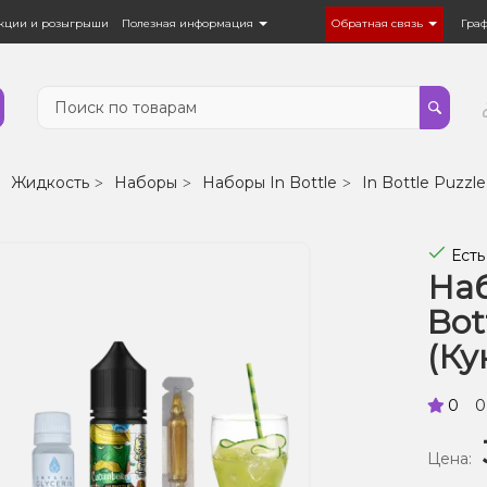
кции и розыгрыши
Полезная информация
Обратная связь
Гра
Жидкость
Наборы
Наборы In Bottle
In Bottle Puzzle
Есть
Наб
Bot
(Ку
0
0
Цена: