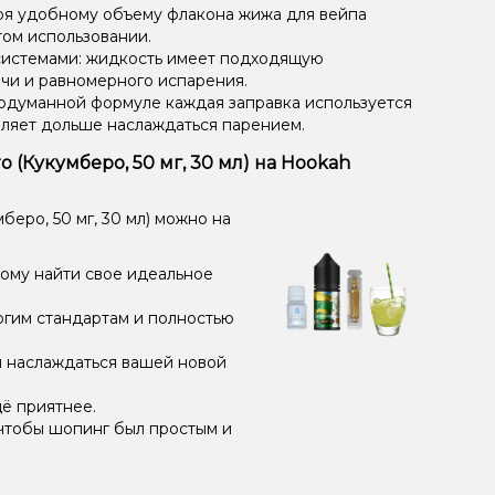
ря удобному объему флакона жижа для вейпа
том использовании.
системами: жидкость имеет подходящую
чи и равномерного испарения.
одуманной формуле каждая заправка используется
оляет дольше наслаждаться парением.
 (Кукумберо, 50 мг, 30 мл) на Hookah
еро, 50 мг, 30 мл) можно на
дому найти свое идеальное
огим стандартам и полностью
и наслаждаться вашей новой
ё приятнее.
чтобы шопинг был простым и