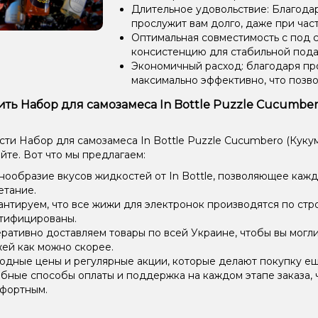
Длительное удовольствие: Благода
прослужит вам долго, даже при час
Оптимальная совместимость с под 
консистенцию для стабильной пода
Экономичный расход: благодаря пр
максимально эффективно, что позв
ить Набор для самозамеса In Bottle Puzzle Cucumbero
ти Набор для самозамеса In Bottle Puzzle Cucumbero (Кукумб
йте. Вот что мы предлагаем:
нообразие вкусов жидкостей от In Bottle, позволяющее каж
етание.
антируем, что все жижи для электронок производятся по стр
тифицированы.
ративно доставляем товары по всей Украине, чтобы вы могл
ей как можно скорее.
одные цены и регулярные акции, которые делают покупку ещ
бные способы оплаты и поддержка на каждом этапе заказа, 
фортным.