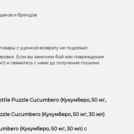
щиков и брендов.
товары с уценкой возврату не подлежат.
ировке. Если вы заметили бой или повреждение
кт) и свяжитесь с нами до получения посылки.
ttle Puzzle Cucumbero (Кукумберо, 50 мг,
 мг, 30 мл) отличается высоким качеством,
zzle Cucumbero (Кукумберо, 50 мг, 30 мл)
тимент, выгодные цены и быструю доставку.
umbero (Кукумберо, 50 мг, 30 мл) с