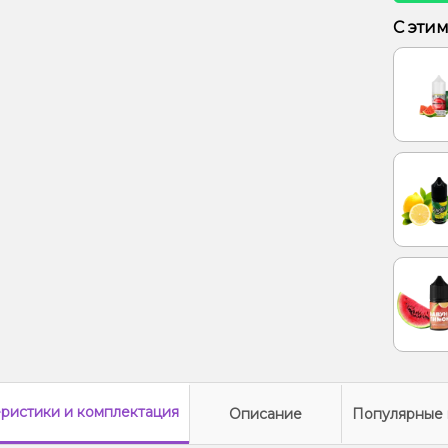
Кокос,
С эти
Рис
Кактус
Энерге
еристики
и комплектация
Описание
Популярные 