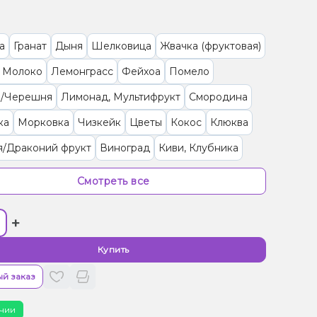
а
Гранат
Дыня
Шелковица
Жвачка (фруктовая)
, Молоко
Лемонграсс
Фейхоа
Помело
/Черешня
Лимонад, Мультифрукт
Смородина
ка
Морковка
Чизкейк
Цветы
Кокос
Клюква
я/Драконий фрукт
Виноград
Киви, Клубника
 Лимонад
Манго
Ягоды
Апельсин
Персик
Смотреть все
, Персик
Ананас, Персик
Лимонад, Ягоды
+
ка, Овсянка/Хлопья
Джем, Клубника
Алоэ
ь, Молоко
Арбуз
Базилик, Лимонад
Купить
а, Пирог/Кондитерка
Табак
Кукуруза
й заказ
олодок, Лимонад, Огурец
Гуава
чии