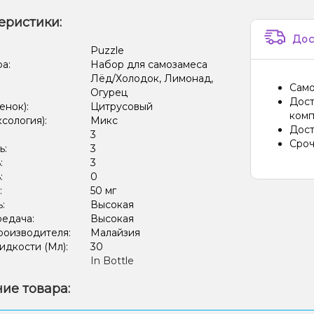
еристики:
Дос
:
Puzzle
ра:
Набор для самозамеса
Лёд/Холодок, Лимонад,
Само
Огурец
Дост
енок):
Цитрусовый
комп
ксология):
Микс
Дост
:
3
Сроч
ь:
3
:
3
:
0
:
50 мг
ь:
Высокая
редача:
Высокая
роизводителя:
Малайзия
дкости (Мл):
30
In Bottle
ие товара: