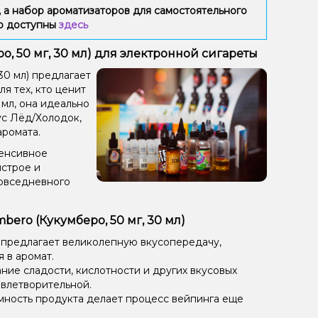
 а набор ароматизаторов для самостоятельного
ию доступны
здесь
о, 50 мг, 30 мл) для электронной сигареты
30 мл) предлагает
я тех, кто ценит
 мл, она идеально
ус Лёд/Холодок,
аромата.
тенсивное
ыстрое и
повседневного
ero (Кукумберо, 50 мг, 30 мл)
 предлагает великолепную вкусопередачу,
 в аромат.
ие сладости, кислотности и других вкусовых
овлетворительной.
мность продукта делает процесс вейпинга еще