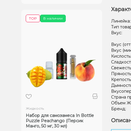
Характ
TOP
В наличии
Линейка
Тип това
Вкус:
Вкус (отт
Вкус (ми
Кислость
Сладкост
Свежесть
Пряность
Крепость
Дымност
Вкусопе
Страна п
Объем Жи
Жидкость
Бренд:
Набор для самозамеса In Bottle
Описан
Puzzle Peachango (Персик
Манго, 50 мг, 30 мл)