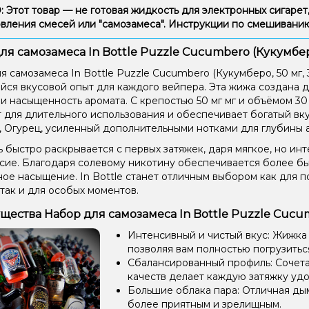
Этот товар — не готовая жидкость для электронных сигарет,
вления смесей или "самозамеса". Инструкции по смешиван
ля самозамеса In Bottle Puzzle Cucumbero (Кукумбер
я самозамеса In Bottle Puzzle Cucumbero (Кукумберо, 50 мг, 
ся вкусовой опыт для каждого вейпера. Эта жижа создана дл
 и насыщенность аромата. С крепостью 50 мг мг и объёмом 30
 для длительного использования и обеспечивает богатый вк
 Огурец, усиленный дополнительными нотками для глубины 
 быстро раскрывается с первых затяжек, даря мягкое, но ин
сие. Благодаря солевому никотину обеспечивается более б
ое насыщение. In Bottle станет отличным выбором как для 
 так и для особых моментов.
ества Набор для самозамеса In Bottle Puzzle Cucumb
Интенсивный и чистый вкус: Жижка
позволяя вам полностью погрузиться
Сбалансированный профиль: Сочетан
качеств делает каждую затяжку уд
Большие облака пара: Отличная ды
более приятным и зрелищным.