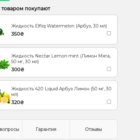
 Лёд/Холодок, Сливки/Крем
Клубника, Молоко
м товаром покупают
Мандарин
Ваниль, Мороженое
Мята
Личи
Жидкость Elfliq Watermelon (Арбуз, 30 мл)
Лёд/Холодок, Ягоды
Яблоко
Ананас
350₴
тик, Ягоды
Пряности/Специи, Чай
Жидкость Nectar Lemon mint (Лимон Мята,
50 мг, 30 мл)
300₴
Жидкость 420 Liquid Арбуз Лимон (50 мг, 30
мл)
320₴
вопросы
Гарантия
Отзывы