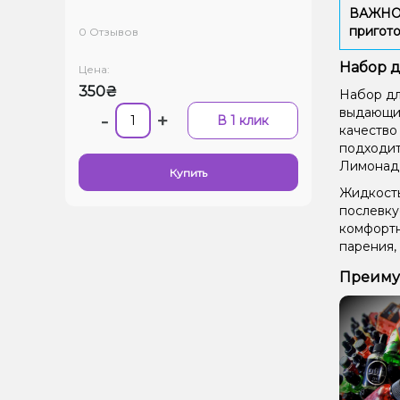
ВАЖНО: 
пригото
0 Отзывов
Набор д
Цена:
350₴
Набор дл
выдающий
-
+
В 1 клик
качество
подходит
Лимонад,
Купить
Жидкость
послевку
комфортн
парения,
Преимущ