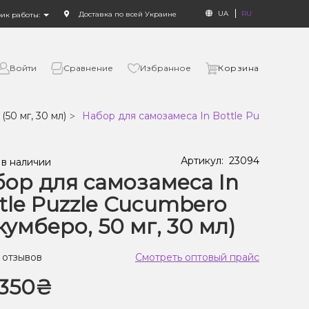
UA
RU
Доставка по всей Украине
фик работы:
Войти
Сравнение
Избранное
Корзина
 (50 мг, 30 мл)
Набор для самозамеса In Bottle Puzzle Cucum
Артикул:
23094
 в наличии
ор для самозамеса In
tle Puzzle Cucumbero
кумберо, 50 мг, 30 мл)
 отзывов
Смотреть оптовый прайс
350₴