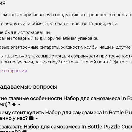
ия
ем только оригинальную продукцию от проверенных постав
е вернуть или обменять товар в течение 14 дней, если:
не был в использовании;
ранен товарный вид и оригинальная упаковка.
вые электронные сигареты, жидкости, колбы, чаши и другие 
зы тщательно упаковываются для сохранности при транспорт
 при получении, зафиксируйте это на "Новой почте" (фото + а
е о гарантии
задаваемые вопросы
ие главные особенности Набор для самозамеса In Bo
мл)? 🔥
ор для самозамеса In Bottle Puzzle Cucumbero (Кукумберо, 50
ему стоит купить Набор для самозамеса In Bottle Pu
бством использования и надежностью.
нно у нас? 🛍️
предлагаем только оригинальную продукцию, широкий ассор
 заказать Набор для самозамеса In Bottle Puzzle Cuc
ме того, у нас регулярные акции и скидки для клиентов!