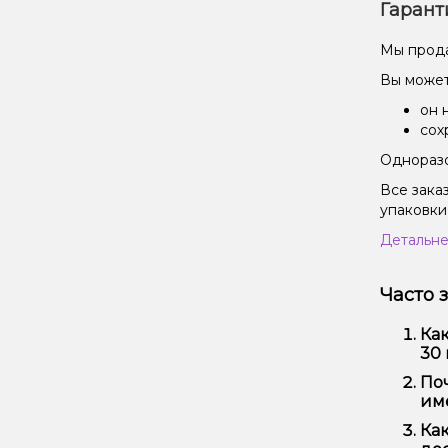
Гарант
Мы прода
Вы может
он 
сох
Одноразо
Все зака
упаковки
Детальне
Часто 
Как
30 
Наб
Поч
удо
име
Мы 
Как
Кро