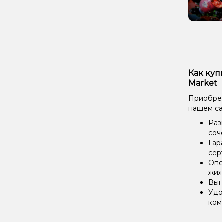
Как куп
Market
Приобрес
нашем са
Раз
соч
Гар
сер
Опе
жиж
Выг
Удо
ком