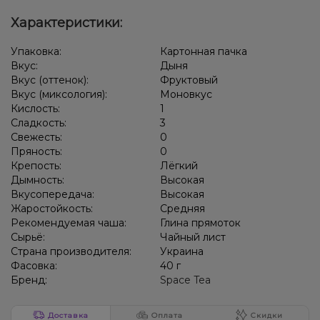
Характеристики:
Упаковка:
Картонная пачка
Вкус:
Дыня
Вкус (оттенок):
Фруктовый
Вкус (миксология):
Моновкус
Кислость:
1
Сладкость:
3
Свежесть:
0
Пряность:
0
Крепость:
Лёгкий
Дымность:
Высокая
Вкусопередача:
Высокая
Жаростойкость:
Средняя
Рекомендуемая чаша:
Глина прямоток
Сырьё:
Чайный лист
Страна производителя:
Украина
Фасовка:
40 г
Бренд:
Space Tea
Доставка
Оплата
Скидки