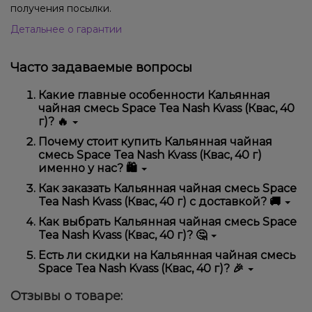
получения посылки.
Детальнее о гарантии
Часто задаваемые вопросы
Какие главные особенности Кальянная
чайная смесь Space Tea Nash Kvass (Квас, 40
г)? 🔥
Кальянная чайная смесь Space Tea Nash Kvass (Квас,
Почему стоит купить Кальянная чайная
40 г) отличается высоким качеством, удобством
смесь Space Tea Nash Kvass (Квас, 40 г)
использования и надежностью.
именно у нас? 🛍️
Мы предлагаем только оригинальную продукцию,
Как заказать Кальянная чайная смесь Space
широкий ассортимент, выгодные цены и быструю
Tea Nash Kvass (Квас, 40 г) с доставкой? 🚚
доставку. Кроме того, у нас регулярные акции и
скидки для клиентов!
Оформить заказ можно в несколько кликов:
Как выбрать Кальянная чайная смесь Space
Tea Nash Kvass (Квас, 40 г)? 🤔
Добавьте Кальянная чайная смесь Space Tea
Nash Kvass (Квас, 40 г) в корзину.
Выбор зависит от ваших предпочтений – например,
Есть ли скидки на Кальянная чайная смесь
Перейдите к оформлению заказа.
если это кальян, учитывайте размер, материал и тип
Space Tea Nash Kvass (Квас, 40 г)? 🎉
чаши, если вейп – мощность и вкус. Наши
Выберите удобный способ оплаты и
менеджеры помогут подобрать идеальный вариант.
Да! Мы регулярно проводим акции и предлагаем
доставки.
Отзывы о товаре:
специальные предложения. Следите за
Подтвердите заказ – мы быстро отправим его
обновлениями на сайте и в нашем телеграмм-