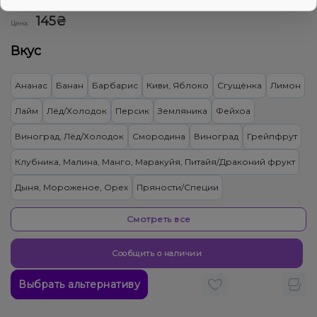
0
0 отзывов
Смотреть оптовый прайс
145₴
Цена:
Вкус
Ананас
Банан
Барбарис
Киви, Яблоко
Сгущёнка
Лимон
Лайм
Лёд/Холодок
Персик
Земляника
Фейхоа
Виноград, Лёд/Холодок
Смородина
Виноград
Грейпфрут
Клубника, Малина, Манго, Маракуйя, Питайя/Драконий фрукт
Дыня, Мороженое, Орех
Пряности/Специи
Лимон, Пирог/Кондитерка
Малина, Сливки/Крем
Апельсин
Смотреть все
Вишня/Черешня
Дыня
Квас
Малина
Сообщить о наличии
Грейпфрут, Клубника, Малина
Попкорн
Черника/Голубика
Выбрать альтернативу
Конфеты, Яблоко
Клубника, Конфеты, Сливки/Крем
Личи, Помело
Гранат, Энергетик
Кола
Лемонграсс