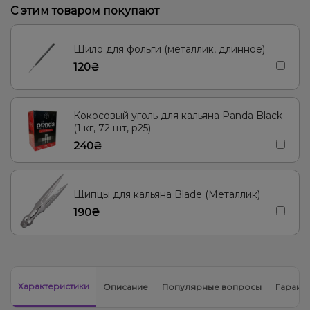
С этим товаром покупают
Дыня, Ежевика, Малина, Черника/Голубика
Апельсин, Грейпфрут, Клубника, Лимон, Малина, Черника/
Шило для фольги (металлик, длинное)
Голубика
120₴
Ананас, Манго, Маракуйя
Малина, Персик, Черника/Голубика
Барбарис, Сгущенка
Лимон, Мороженое, Ягоды
Кокосовый уголь для кальяна Panda Black
Апельсин, Дыня, Черника/Голубика
Пунш, Ягоды
(1 кг, 72 шт, р25)
240₴
Сливки/Крем, Ягоды
Вишня/Черешня, Гранат
Ананас, Маракуйя
Конфеты, Мультифрукт
Маракуйя
Щипцы для кальяна Blade (Металлик)
Пряности/Специи, Чай, Ягоды
190₴
Характеристики
Описание
Популярные вопросы
Гарант