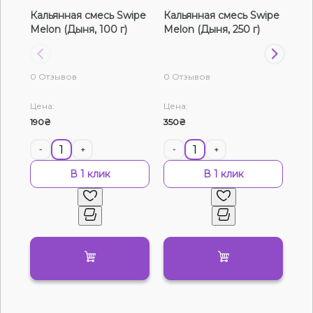
Кальянная смесь Swipe
Кальянная смесь Swipe
Ка
Жидкости для электронных сигарет
Melon (Дыня, 100 г)
Melon (Дыня, 250 г)
Mel
Подарочные наборы
0 Отзывов
0 Отзывов
0 О
Уценка
Цена:
Цена:
Цен
190₴
350₴
120
-
+
-
+
-
В 1 клик
В 1 клик
Нет в наличии
Артикул:
19253
Кальянная чайная смесь Space Tea Nash
Kvass (Квас, 40 г)