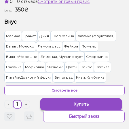
0
0 отзывов
Смотреть оптовый прайс
350₴
Цена:
Вкус
Малина
Гранат
Дыня
Шелковица
Жвачка (фруктовая)
Банан, Молоко
Лемонграсс
Фейхоа
Помело
Вишня/Черешня
Лимонад, Мультифрукт
Смородина
Ежевика
Морковка
Чизкейк
Цветы
Кокос
Клюква
Питайя/Драконий фрукт
Виноград
Киви, Клубника
Лайм, Лимонад
Манго
Ягоды
Апельсин
Персик
Смотреть все
Манго, Персик
Ананас, Персик
Лимонад, Ягоды
Купить
-
+
Клубника, Овсянка/Хлопья
Джем, Клубника
Алоэ
Быстрый заказ
Ваниль, Молоко
Арбуз
Базилик, Лимонад