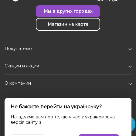
Мы в других городах
Магазин на карте
Покупателю
Скидки и акции
О компании
Каталог
Не бажаєте перейти на українську?
Социальные сети
Нагадуємо вам про те, що у нас є україномовна
версія сайту ;)