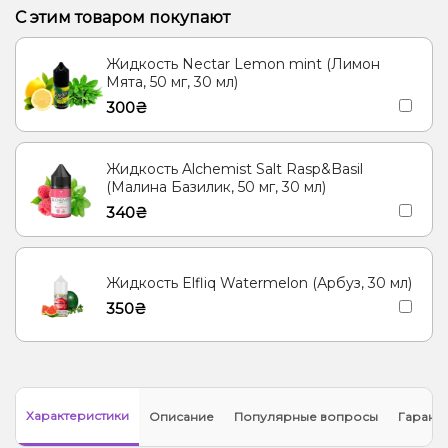
Корица, Пирог/Кондитерка
Табак
Кукуруза
С этим товаром покупают
Лёд/Холодок, Лимонад, Огурец
Гуава
Жидкость Nectar Lemon mint (Лимон
Кокос, Лёд/Холодок, Сливки/Крем
Клубника, Молоко
Рис
Мята, 50 мг, 30 мл)
300₴
Мандарин
Ваниль, Мороженое
Мята
Личи
Кактус
Лёд/Холодок, Ягоды
Яблоко
Ананас
Энергетик, Ягоды
Жидкость Alchemist Salt Rasp&Basil
Пряности/Специи, Чай
(Малина Базилик, 50 мг, 30 мл)
340₴
Жидкость Elfliq Watermelon (Арбуз, 30 мл)
350₴
Характеристики
Описание
Популярные вопросы
Гарант