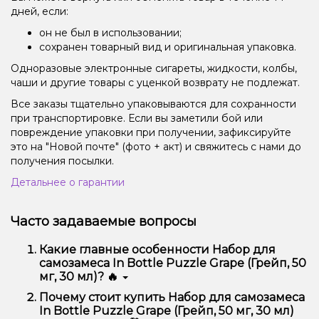
дней, если:
он не был в использовании;
сохранен товарный вид и оригинальная упаковка.
Одноразовые электронные сигареты, жидкости, колбы,
чаши и другие товары с уценкой возврату не подлежат.
Все заказы тщательно упаковываются для сохранности
при транспортировке. Если вы заметили бой или
повреждение упаковки при получении, зафиксируйте
это на "Новой почте" (фото + акт) и свяжитесь с нами до
получения посылки.
Детальнее о гарантии
Часто задаваемые вопросы
Какие главные особенности Набор для
самозамеса In Bottle Puzzle Grape (Грейп, 50
мг, 30 мл)? 🔥
Набор для самозамеса In Bottle Puzzle Grape
Почему стоит купить Набор для самозамеса
(Грейп, 50 мг, 30 мл) отличается высоким качеством,
In Bottle Puzzle Grape (Грейп, 50 мг, 30 мл)
удобством использования и надежностью.