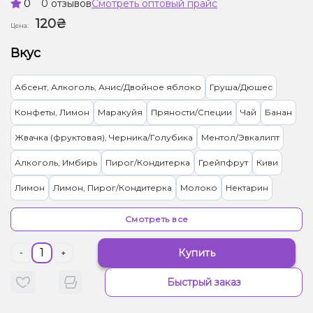
0
0 отзывов
Смотреть оптовый прайс
120₴
Цена:
Вкус
Абсент, Алкоголь, Анис/Двойное яблоко
Груша/Дюшес
Конфеты, Лимон
Маракуйя
Пряности/Специи
Чай
Банан
Жвачка (фруктовая), Черника/Голубика
Ментол/Эвкалипт
Алкоголь, Имбирь
Пирог/Кондитерка
Грейпфрут
Киви
Лимон
Лимон, Пирог/Кондитерка
Молоко
Нектарин
Персик, Чай
Лимонад
Груша/Дюшес, Пряности/Специи
Смотреть все
Арбуз
Земляника
Банан, Лёд/Холодок
Купить
-
+
Лёд/Холодок, Мандарин
Лёд/Холодок, Маракуйя
Быстрый заказ
Лёд/Холодок, Черника/Голубика
Грейпфрут, Лёд/Холодок