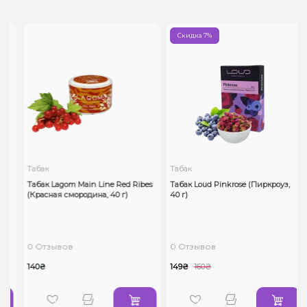
Скидка 7%
Табак
Табак
Табак Lagom Main Line Red Ribes
Табак Loud Pinkrose (Пиркроуз,
(Красная смородина, 40 г)
40 г)
0 Отзывов
0 Отзывов
140₴
149₴
160₴