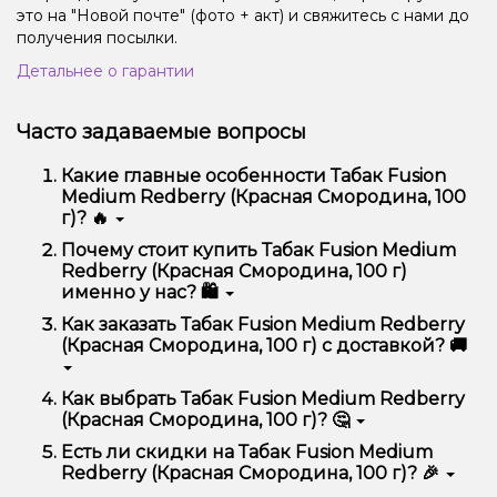
это на "Новой почте" (фото + акт) и свяжитесь с нами до
получения посылки.
Детальнее о гарантии
Часто задаваемые вопросы
Какие главные особенности Табак Fusion
Medium Redberry (Красная Смородина, 100
г)? 🔥
Табак Fusion Medium Redberry (Красная
Почему стоит купить Табак Fusion Medium
Смородина, 100 г) отличается высоким качеством,
Redberry (Красная Смородина, 100 г)
удобством использования и надежностью.
именно у нас? 🛍️
Мы предлагаем только оригинальную продукцию,
Как заказать Табак Fusion Medium Redberry
широкий ассортимент, выгодные цены и быструю
(Красная Смородина, 100 г) с доставкой? 🚚
доставку. Кроме того, у нас регулярные акции и
скидки для клиентов!
Оформить заказ можно в несколько кликов:
Как выбрать Табак Fusion Medium Redberry
(Красная Смородина, 100 г)? 🤔
Добавьте Табак Fusion Medium Redberry
(Красная Смородина, 100 г) в корзину.
Выбор зависит от ваших предпочтений – например,
Есть ли скидки на Табак Fusion Medium
Перейдите к оформлению заказа.
если это кальян, учитывайте размер, материал и тип
Redberry (Красная Смородина, 100 г)? 🎉
чаши, если вейп – мощность и вкус. Наши
Выберите удобный способ оплаты и