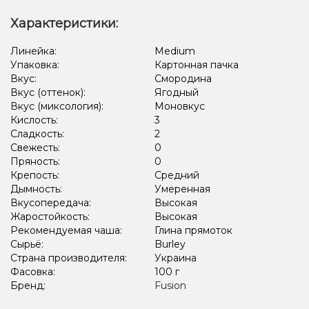
Яблоко
Вишня/Черешня
Вишня/Черешня, Ежевика
Характеристики:
Вишня/Черешня, Лёд/Холодок
Линейка:
Medium
Упаковка:
Картонная пачка
Вишня/Черешня, Ежевика, Лёд/Холодок
Вкус:
Смородина
Виноград, Лёд/Холодок, Ягоды
Арбуз, Дыня, Лёд/Холодок
Вкус (оттенок):
Ягодный
Вкус (миксология):
Моновкус
Киви, Лёд/Холодок, Лимон, Черника/Голубика
Кислость:
3
Сладкость:
2
Грейпфрут, Клубника, Малина
Конфеты, Мультифрукт
Свежесть:
0
Пряность:
0
Крепость:
Средний
Дымность:
Умеренная
Вкусопередача:
Высокая
Жаростойкость:
Высокая
Рекомендуемая чаша:
Глина прямоток
Сырьё:
Burley
Страна производителя:
Украина
Фасовка:
100 г
Бренд:
Fusion