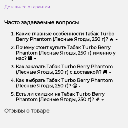
Детальнее о гарантии
Часто задаваемые вопросы
Какие главные особенности Табак Turbo
Berry Phantom (Лесные Ягоды, 250 г)? 🔥
Табак Turbo Berry Phantom (Лесные Ягоды, 250 г)
Почему стоит купить Табак Turbo Berry
отличается высоким качеством, удобством
Phantom (Лесные Ягоды, 250 г) именно у
использования и надежностью.
нас? 🛍️
Мы предлагаем только оригинальную продукцию,
Как заказать Табак Turbo Berry Phantom
широкий ассортимент, выгодные цены и быструю
(Лесные Ягоды, 250 г) с доставкой? 🚚
доставку. Кроме того, у нас регулярные акции и
скидки для клиентов!
Оформить заказ можно в несколько кликов:
Как выбрать Табак Turbo Berry Phantom
(Лесные Ягоды, 250 г)? 🤔
Добавьте Табак Turbo Berry Phantom
(Лесные Ягоды, 250 г) в корзину.
Выбор зависит от ваших предпочтений – например,
Есть ли скидки на Табак Turbo Berry
Перейдите к оформлению заказа.
если это кальян, учитывайте размер, материал и тип
Phantom (Лесные Ягоды, 250 г)? 🎉
чаши, если вейп – мощность и вкус. Наши
Выберите удобный способ оплаты и
менеджеры помогут подобрать идеальный вариант.
Да! Мы регулярно проводим акции и предлагаем
доставки.
Отзывы о товаре:
специальные предложения. Следите за
Подтвердите заказ – мы быстро отправим его
обновлениями на сайте и в нашем телеграмм-
вам!
канале, чтобы не упустить выгодные предложения!
Доставка доступна по всей Украине, сроки зависят