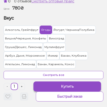
0
0 отзывов
Смотреть оптовый прайс
780₴
Цена:
Вкус
Алкоголь, Грейпфрут
Ягоды
Йогурт, Черника/Голубика
Вишня/Черешня, Конфеты
Виноград
Груша/Дюшес, Лимонад
Мультифрукт
Арбуз, Дыня, Мороженое
Инжир
Банан, Клубника
Апельсин, Лимонад
Банан, Карамель, Кокос
Абрикос, Манго, Персик
Вишня/Черешня, Малина
Смотреть все
Гранат, Лимонад, Малина
Конфеты, Ягоды
Марула, Папайя
Купить
-
+
Ананас, Манго, Маракуйя, Печенье
Киви, Энергетик, Яблоко
Быстрый заказ
Бузина, Лайм
Ваниль, Кола
Жвачка (фруктовая)