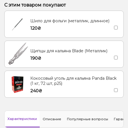
Кактус, Лайм
Конфеты, Мультифрукт
С этим товаром покупают
Виноград, Слива, Энергетик
Ананас, Апельсин, Манго
Шило для фольги (металлик, длинное)
Барбарис, Вишня/Черешня, Сакура
120₴
Щипцы для кальяна Blade (Металлик)
190₴
Кокосовый уголь для кальяна Panda Black
(1 кг, 72 шт, р25)
240₴
Характеристики
Описание
Популярные вопросы
Гарант