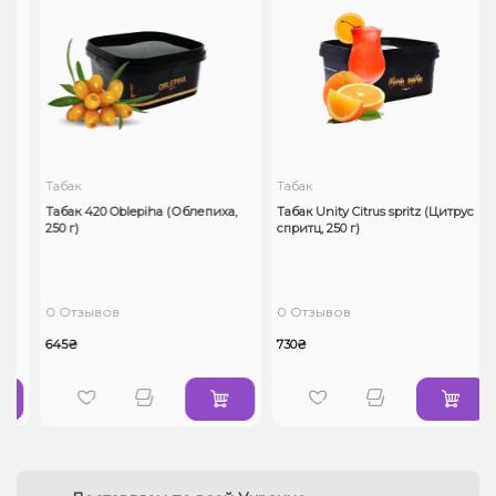
Табак
Табак
o
Табак 420 Oblepiha (Облепиха,
Табак Unity Citrus spritz (Цитрус
250 г)
спритц, 250 г)
0 Отзывов
0 Отзывов
645₴
730₴