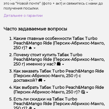
это на "Новой почте" (фото + акт) и свяжитесь с нами до
получения посылки.
Детальнее о гарантии
Часто задаваемые вопросы
Какие главные особенности Табак Turbo
Peach&Mango Ride (Персик-Абрикос-Манго,
250 г)? 🔥
Табак Turbo Peach&Mango Ride (Персик-Абрикос-
Почему стоит купить Табак Turbo
Манго, 250 г) отличается высоким качеством,
Peach&Mango Ride (Персик-Абрикос-Манго,
удобством использования и надежностью.
250 г) именно у нас? 🛍️
Мы предлагаем только оригинальную продукцию,
Как заказать Табак Turbo Peach&Mango Ride
широкий ассортимент, выгодные цены и быструю
(Персик-Абрикос-Манго, 250 г) с
доставку. Кроме того, у нас регулярные акции и
доставкой? 🚚
скидки для клиентов!
Оформить заказ можно в несколько кликов:
Как выбрать Табак Turbo Peach&Mango Ride
(Персик-Абрикос-Манго, 250 г)? 🤔
Добавьте Табак Turbo Peach&Mango Ride
(Персик-Абрикос-Манго, 250 г) в корзину.
Выбор зависит от ваших предпочтений – например,
Есть ли скидки на Табак Turbo
Перейдите к оформлению заказа.
если это кальян, учитывайте размер, материал и тип
Peach&Mango Ride (Персик-Абрикос-Манго,
чаши, если вейп – мощность и вкус. Наши
Выберите удобный способ оплаты и
250 г)? 🎉