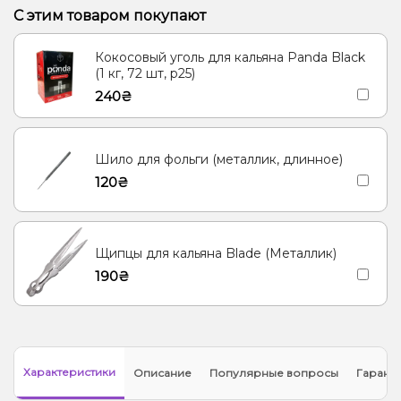
Кактус, Лайм
Конфеты, Мультифрукт
С этим товаром покупают
Виноград, Слива, Энергетик
Ананас, Апельсин, Манго
Кокосовый уголь для кальяна Panda Black
Барбарис, Вишня/Черешня, Сакура
(1 кг, 72 шт, р25)
240₴
Шило для фольги (металлик, длинное)
120₴
Щипцы для кальяна Blade (Металлик)
190₴
Характеристики
Описание
Популярные вопросы
Гарант