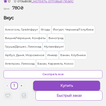
0
0 отзывов
Смотреть оптовый прайс
780₴
Цена:
Вкус
Алкоголь, Грейпфрут
Ягоды
Йогурт, Черника/Голубика
Вишня/Черешня, Конфеты
Виноград
Груша/Дюшес, Лимонад
Мультифрукт
Арбуз, Дыня, Мороженое
Инжир
Банан, Клубника
Апельсин, Лимонад
Банан, Карамель, Кокос
Абрикос, Манго, Персик
Вишня/Черешня, Малина
Смотреть все
Гранат, Лимонад, Малина
Конфеты, Ягоды
Марула, Папайя
Купить
-
+
Ананас, Манго, Маракуйя, Печенье
Киви, Энергетик, Яблоко
Быстрый заказ
Бузина, Лайм
Ваниль, Кола
Жвачка (фруктовая)