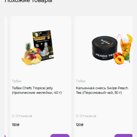
Похожие товары
Табак
Табак
а
Табак Chefs Tropical jelly
Кальянная смесь Swipe Peach
(тропические желейки, 40 г)
Tea (Персиковый чай, 50 г)
0 Отзывов
0 Отзывов
150₴
120₴