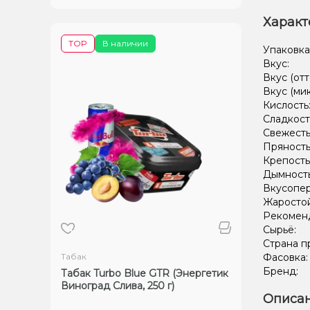
Характ
TOP
В наличии
Упаковка
Вкус:
Вкус (отт
Вкус (ми
Кислость
Сладкост
Свежесть
Пряность
Крепость
Дымност
Вкусопе
Жаростой
Рекомен
Сырьё:
Страна п
Табак
Фасовка
Бренд:
Табак Turbo Blue GTR (Энергетик
Виноград Слива, 250 г)
Описан