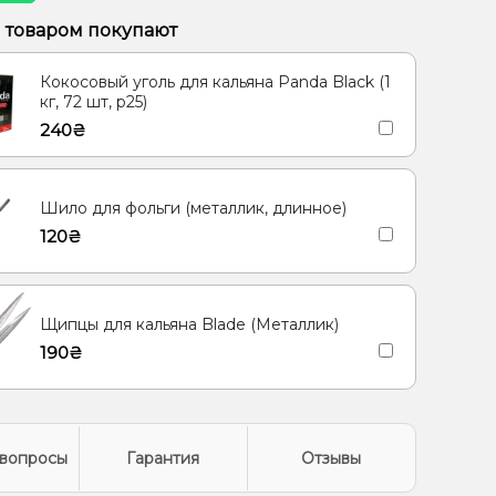
, Апельсин, Манго
м товаром покупают
рис, Вишня/Черешня, Сакура
Кокосовый уголь для кальяна Panda Black (1
кг, 72 шт, р25)
240₴
Шило для фольги (металлик, длинное)
120₴
Щипцы для кальяна Blade (Металлик)
190₴
вопросы
Гарантия
Отзывы