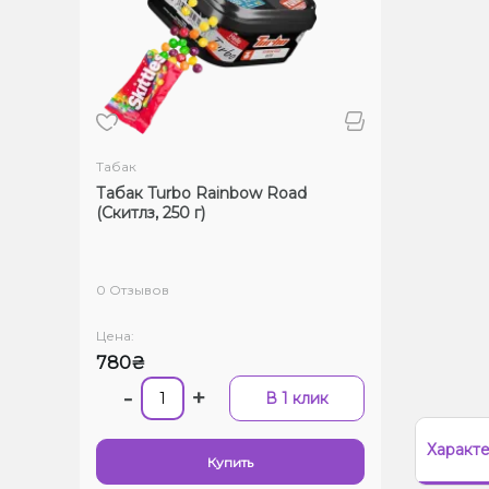
Табак
Табак Turbo Rainbow Road
(Скитлз, 250 г)
0 Отзывов
Цена:
780₴
-
+
В 1 клик
Характ
Купить