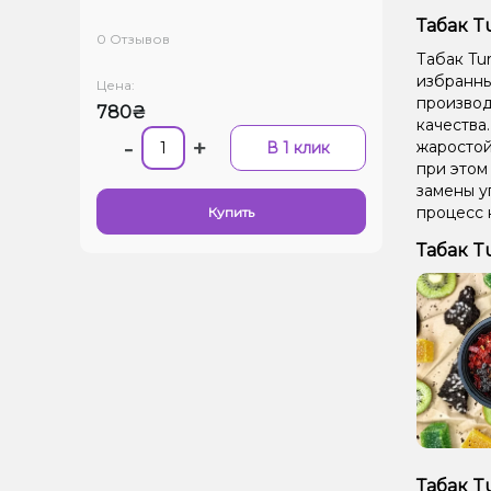
Табак T
0 Отзывов
Табак Tu
избранных
Цена:
производ
780₴
качества
-
+
жаростой
В 1 клик
при этом
замены у
процесс 
Купить
Табак T
Табак T