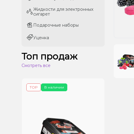
Жидкости для электронных
Жидкости для электронных
сигарет
сигарет
Подарочные наборы
Подарочные наборы
Уценка
Уценка
Топ продаж
Смотреть все
TOP
В наличии