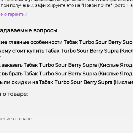
 при получении, зафиксируйте это на "Новой почте" (фото + а
е о гарантии
задаваемые вопросы
ие главные особенности Табак Turbo Sour Berry Sup
ак Turbo Sour Berry Supra (Кислые Ягодные Леденцы, 250 г) 
ему стоит купить Табак Turbo Sour Berry Supra (Ки
ользования и надежностью.
предлагаем только оригинальную продукцию, широкий ассор
 заказать Табак Turbo Sour Berry Supra (Кислые Ягод
ме того, у нас регулярные акции и скидки для клиентов!
рмить заказ можно в несколько кликов:
 выбрать Табак Turbo Sour Berry Supra (Кислые Ягод
Добавьте Табак Turbo Sour Berry Supra (Кислые Ягодные Лед
ор зависит от ваших предпочтений – например, если это каль
ь ли скидки на Табак Turbo Sour Berry Supra (Кислы
п – мощность и вкус. Наши менеджеры помогут подобрать ид
Перейдите к оформлению заказа.
 Мы регулярно проводим акции и предлагаем специальные пр
 о товаре:
Выберите удобный способ оплаты и доставки.
ем телеграмм-канале, чтобы не упустить выгодные предложе
Подтвердите заказ – мы быстро отправим его вам!
тавка доступна по всей Украине, сроки зависят от вашего м