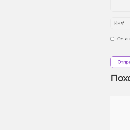
Остав
Отпра
Пох