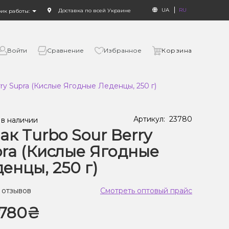
UA
RU
Доставка по всей Украине
фик работы:
Войти
Сравнение
Избранное
Корзина
rry Supra (Кислые Ягодные Леденцы, 250 г)
Артикул:
23780
 в наличии
ак Turbo Sour Berry
ra (Кислые Ягодные
енцы, 250 г)
 отзывов
Смотреть оптовый прайс
780₴