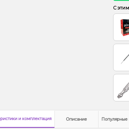
Ананас
С эти
Барба
еристики
и комплектация
Описание
Популярные 