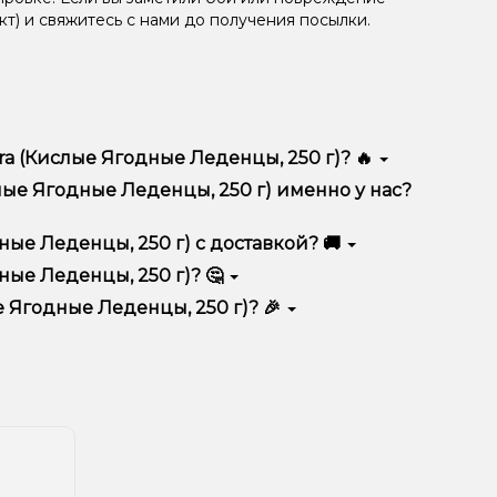
кт) и свяжитесь с нами до получения посылки.
ra (Кислые Ягодные Леденцы, 250 г)? 🔥
отличается высоким качеством, удобством
слые Ягодные Леденцы, 250 г) именно у нас?
тимент, выгодные цены и быструю доставку.
ные Леденцы, 250 г) с доставкой? 🚚
ные Леденцы, 250 г)? 🤔
енцы, 250 г) в корзину.
ян, учитывайте размер, материал и тип чаши, если
е Ягодные Леденцы, 250 г)? 🎉
еальный вариант.
едложения. Следите за обновлениями на сайте и в
ния!
естоположения.