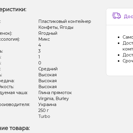
еристики:
Дос
:
Пластиковый контейнер
Конфеты, Ягоды
енок):
Ягодный
Само
ксология):
Микс
Дост
:
4
комп
ь:
3
Дост
:
1
Сроч
:
0
:
Средний
ь:
Высокая
редача:
Высокая
кость:
Высокая
дуемая чаша:
Глина прямоток
Virginia, Burley
роизводителя:
Украина
:
250 г
Turbo
ие товара: