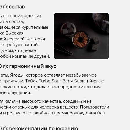
г): состав
льяна произведен из
ит в состав,
ыдающиеся курительные
ака Высокая
ой сессией, не теряя
не требует частой
дымом, что делает
любой компании друзей.
0 г): гармоничный вкус
феты, Ягоды, которое оставляет незабываемое
приятным. Табак Turbo Sour Berry Supra (Кислые
 яркие нотки, что делает его предпочтительным
вые ощущения.
я кальяна высокого качества, созданный из
чески опасных для человека веществ. Пользователи
ом и релакс от спокойного времяпровождения без
50 г): рекомендации по курению