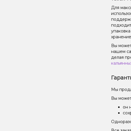
Для макс
использо
поддержи
подходит
упаковка
хранение
Вы может
нашем са
делая пр
кальянны
Гарант
Мы прода
Вы может
он 
сох
Одноразо
Все зака