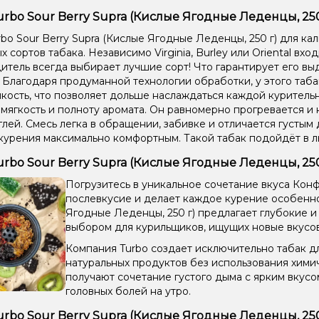
urbo Sour Berry Supra (Кислые Ягодные Леденцы, 250 
rbo Sour Berry Supra (Кислые Ягодные Леденцы, 250 г) для ка
 сортов табака. Независимо Virginia, Burley или Oriental вход
итель всегда выбирает лучшие сорт! Что гарантирует его в
. Благодаря продуманной технологии обработки, у этого таб
кость, что позволяет дольше наслаждаться каждой курительн
 мягкость и полноту аромата. Он равномерно прогревается и 
глей. Смесь легка в обращении, забивке и отличается густым 
курения максимально комфортным. Такой табак подойдёт в 
urbo Sour Berry Supra (Кислые Ягодные Леденцы, 25
Погрузитесь в уникальное сочетание вкуса Кон
послевкусие и делает каждое курение особенно 
Ягодные Леденцы, 250 г) предлагает глубокие и
выбором для курильщиков, ищущих новые вкусо
Компания Turbo создает исключительно табак дл
натуральных продуктов без использования хими
получают сочетание густого дыма с ярким вкус
головных болей на утро.
urbo Sour Berry Supra (Кислые Ягодные Леденцы, 2