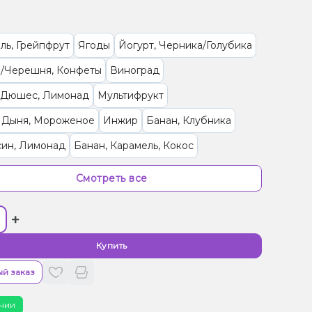
ль, Грейпфрут
Ягоды
Йогурт, Черника/Голубика
/Черешня, Конфеты
Виноград
/Дюшес, Лимонад
Мультифрукт
, Дыня, Мороженое
Инжир
Банан, Клубника
син, Лимонад
Банан, Карамель, Кокос
с, Манго, Персик
Вишня/Черешня, Малина
Смотреть все
, Лимонад, Малина
Конфеты, Ягоды
+
а, Папайя
Ананас, Манго, Маракуйя, Печенье
Энергетик, Яблоко
Бузина, Лайм
Ваниль, Кола
Купить
 (фруктовая)
Кактус, Лайм
й заказ
ты, Мультифрукт
Виноград, Слива, Энергетик
чии