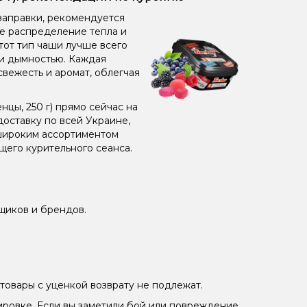
заправки, рекомендуется
ое распределение тепла и
от тип чаши лучше всего
 и дымностью. Каждая
свежесть и аромат, облегчая
нцы, 250 г) прямо сейчас на
оставку по всей Украине,
 широким ассортиментом
его курительного сеанса.
щиков и брендов.
товары с уценкой возврату не подлежат.
ировке. Если вы заметили бой или повреждение