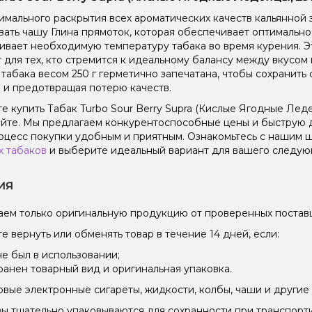
имального раскрытия всех ароматических качеств кальянной 
вать чашу Глина прямоток, которая обеспечивает оптимальн
вает необходимую температуру табака во время курения. Эт
 для тех, кто стремится к идеальному балансу между вкусом
 табака весом 250 г герметично запечатана, чтобы сохранить 
 и предотвращая потерю качеств.
е купить Табак Turbo Sour Berry Supra (Кислые Ягодные Леде
йте. Мы предлагаем конкурентоспособные цены и быструю д
оцесс покупки удобным и приятным. Ознакомьтесь с нашим
х табаков
и выберите идеальный вариант для вашего следующ
ия
ем только оригинальную продукцию от проверенных постав
е вернуть или обменять товар в течение 14 дней, если:
не был в использовании;
ранен товарный вид и оригинальная упаковка.
вые электронные сигареты, жидкости, колбы, чаши и другие 
зы тщательно упаковываются для сохранности при транспорт