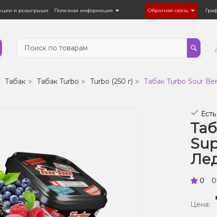
кции и розыгрыши
Полезная информация
Обратная связь
Гра
Табак
Табак Turbo
Turbo (250 г)
Табак Turbo Sour Be
Есть
Таб
Sup
Лед
0
0
Цена: