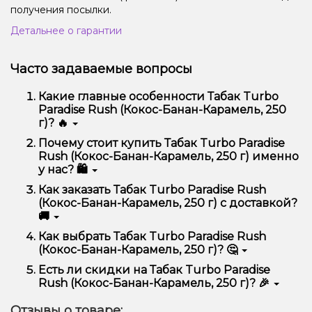
получения посылки.
Детальнее о гарантии
Часто задаваемые вопросы
Какие главные особенности Табак Turbo
Paradise Rush (Кокос-Банан-Карамель, 250
г)? 🔥
Табак Turbo Paradise Rush (Кокос-Банан-Карамель,
Почему стоит купить Табак Turbo Paradise
250 г) отличается высоким качеством, удобством
Rush (Кокос-Банан-Карамель, 250 г) именно
использования и надежностью.
у нас? 🛍️
Мы предлагаем только оригинальную продукцию,
Как заказать Табак Turbo Paradise Rush
широкий ассортимент, выгодные цены и быструю
(Кокос-Банан-Карамель, 250 г) с доставкой?
доставку. Кроме того, у нас регулярные акции и
🚚
скидки для клиентов!
Оформить заказ можно в несколько кликов:
Как выбрать Табак Turbo Paradise Rush
(Кокос-Банан-Карамель, 250 г)? 🤔
Добавьте Табак Turbo Paradise Rush (Кокос-
Банан-Карамель, 250 г) в корзину.
Выбор зависит от ваших предпочтений – например,
Есть ли скидки на Табак Turbo Paradise
Перейдите к оформлению заказа.
если это кальян, учитывайте размер, материал и тип
Rush (Кокос-Банан-Карамель, 250 г)? 🎉
чаши, если вейп – мощность и вкус. Наши
Выберите удобный способ оплаты и
менеджеры помогут подобрать идеальный вариант.
Да! Мы регулярно проводим акции и предлагаем
доставки.
Отзывы о товаре: