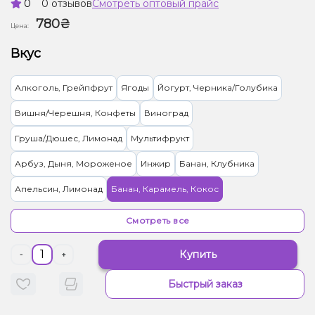
0
0 отзывов
Смотреть оптовый прайс
780₴
Цена:
Вкус
Алкоголь, Грейпфрут
Ягоды
Йогурт, Черника/Голубика
Вишня/Черешня, Конфеты
Виноград
Груша/Дюшес, Лимонад
Мультифрукт
Арбуз, Дыня, Мороженое
Инжир
Банан, Клубника
Апельсин, Лимонад
Банан, Карамель, Кокос
Абрикос, Манго, Персик
Вишня/Черешня, Малина
Смотреть все
Гранат, Лимонад, Малина
Конфеты, Ягоды
Марула, Папайя
Купить
-
+
Ананас, Манго, Маракуйя, Печенье
Киви, Энергетик, Яблоко
Быстрый заказ
Бузина, Лайм
Ваниль, Кола
Жвачка (фруктовая)