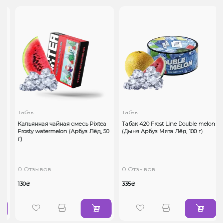
Табак
Табак
Кальянная чайная смесь Pixtea
Табак 420 Frost Line Double melon
Frosty watermelon (Арбуз Лёд, 50
(Дыня Арбуз Мята Лёд, 100 г)
г)
0 Отзывов
0 Отзывов
130₴
335₴