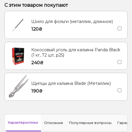
Кактус, Лайм
Конфеты, Мультифрукт
С этим товаром покупают
Виноград, Слива, Энергетик
Ананас, Апельсин, Манго
Шило для фольги (металлик, длинное)
Барбарис, Вишня/Черешня, Сакура
120₴
Кокосовый уголь для кальяна Panda Black
(1 кг, 72 шт, р25)
240₴
Щипцы для кальяна Blade (Металлик)
190₴
Характеристики
Описание
Популярные вопросы
Гарант