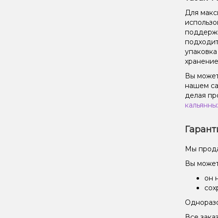
Для макс
использо
поддержи
подходит
упаковка
хранение
Вы может
нашем са
делая пр
кальянны
Гарант
Мы прода
Вы может
он 
сох
Одноразо
Все зака