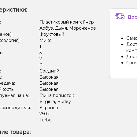
еристики:
Дос
:
Пластиковый контейнер
Арбуз, Дыня, Мороженое
енок):
Фруктовый
Само
ксология):
Микс
Дост
:
1
комп
ь:
3
Дост
:
2
Сроч
:
0
:
Средний
ь:
Высокая
редача:
Высокая
кость:
Высокая
дуемая чаша:
Глина прямоток
Virginia, Burley
роизводителя:
Украина
:
250 г
Turbo
ие товара: