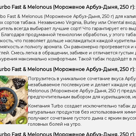
urbo Fast & Melonous (Мороженое Арбуз-Дыня, 250 г):
rbo Fast & Melonous (Мороженое Арбуз-Дыня, 250 г) для каль
 сортов табака. Независимо Virginia, Burley или Oriental вход
итель всегда выбирает лучшие сорт! Что гарантирует его в
. Благодаря продуманной технологии обработки, у этого таб
кость, что позволяет дольше наслаждаться каждой курительн
 мягкость и полноту аромата. Он равномерно прогревается и 
глей. Смесь легка в обращении, забивке и отличается густым 
курения максимально комфортным. Такой табак подойдёт в 
urbo Fast & Melonous (Мороженое Арбуз-Дыня, 250 г)
Погрузитесь в уникальное сочетание вкуса Арбу
незабываемое послевкусие и делает каждое кур
Melonous (Мороженое Арбуз-Дыня, 250 г) предлаг
предпочтительным выбором для курильщиков, и
Компания Turbo создает исключительно табак дл
натуральных продуктов без использования хими
получают сочетание густого дыма с ярким вкус
головных болей на утро.
urbo Fast & Melonous (Мороженое Арбуз-Дыня, 250 г