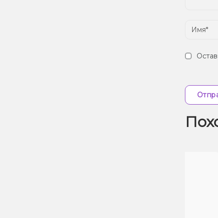
Остав
Отпра
Пох