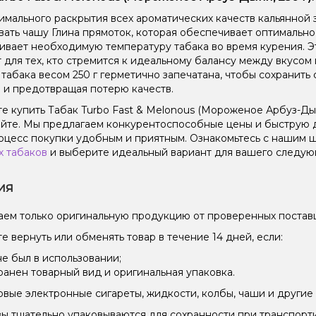
имального раскрытия всех ароматических качеств кальянной 
вать чашу Глина прямоток, которая обеспечивает оптимальн
вает необходимую температуру табака во время курения. Эт
 для тех, кто стремится к идеальному балансу между вкусом
 табака весом 250 г герметично запечатана, чтобы сохранить 
 и предотвращая потерю качеств.
е купить Табак Turbo Fast & Melonous (Мороженое Арбуз-Дыня
йте. Мы предлагаем конкурентоспособные цены и быструю д
оцесс покупки удобным и приятным. Ознакомьтесь с нашим
х табаков
и выберите идеальный вариант для вашего следующ
ия
ем только оригинальную продукцию от проверенных постав
е вернуть или обменять товар в течение 14 дней, если:
не был в использовании;
ранен товарный вид и оригинальная упаковка.
вые электронные сигареты, жидкости, колбы, чаши и другие 
зы тщательно упаковываются для сохранности при транспорт