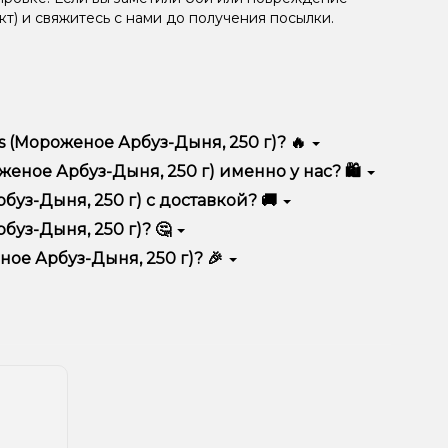
кт) и свяжитесь с нами до получения посылки.
 (Мороженое Арбуз-Дыня, 250 г)? 🔥
личается высоким качеством, удобством
еное Арбуз-Дыня, 250 г) именно у нас? 🛍️
тимент, выгодные цены и быструю доставку.
буз-Дыня, 250 г) с доставкой? 🚚
буз-Дыня, 250 г)? 🤔
ня, 250 г) в корзину.
ян, учитывайте размер, материал и тип чаши, если
ное Арбуз-Дыня, 250 г)? 🎉
еальный вариант.
едложения. Следите за обновлениями на сайте и в
ния!
естоположения.