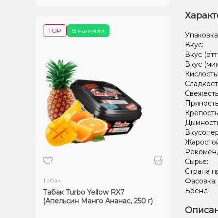
Характ
TOP
В наличии
Упаковка
Вкус:
Вкус (отт
Вкус (ми
Кислость
Сладкост
Свежесть
Пряность
Крепость
Дымност
Вкусопе
Жаростой
Рекомен
Сырьё:
Страна п
Табак
Фасовка
Бренд:
Табак Turbo Yellow RX7
(Апельсин Манго Ананас, 250 г)
Описан