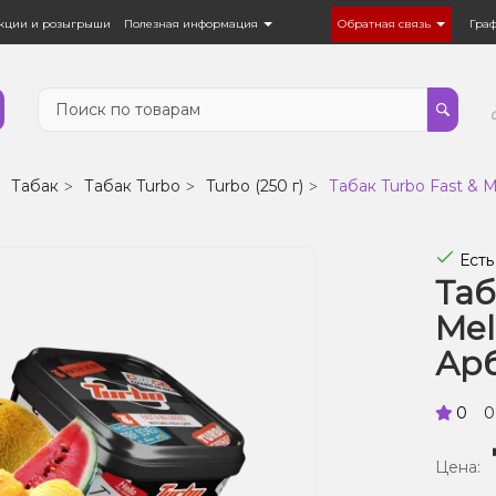
кции и розыгрыши
Полезная информация
Обратная связь
Гра
Табак
Табак Turbo
Turbo (250 г)
Табак Turbo Fast & 
Есть
Таб
Mel
Арб
0
0
Цена: