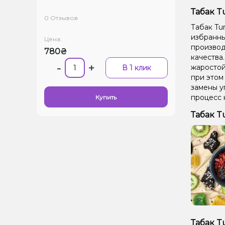
Табак T
0 Отзывов
Табак Tu
избранных
Цена:
производ
780₴
качества
-
+
жаростой
В 1 клик
при этом
замены у
процесс 
Купить
Табак T
Табак T