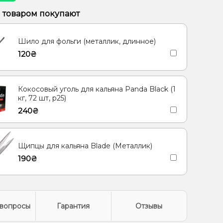
, Апельсин, Манго
м товаром покупают
рис, Вишня/Черешня, Сакура
Шило для фольги (металлик, длинное)
120₴
Кокосовый уголь для кальяна Panda Black (1
кг, 72 шт, р25)
240₴
Щипцы для кальяна Blade (Металлик)
190₴
вопросы
Гарантия
Отзывы