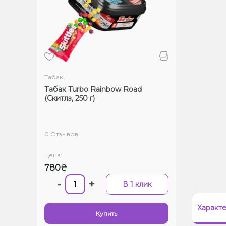
Табак
Табак Turbo Rainbow Road
(Скитлз, 250 г)
0 Отзывов
Цена:
780₴
-
+
В 1 клик
Характ
Купить