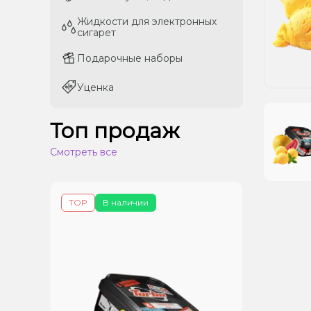
Жидкости для электронных
Жидкости для электронных
сигарет
сигарет
Подарочные наборы
Подарочные наборы
Уценка
Уценка
Топ продаж
Смотреть все
TOP
В наличии