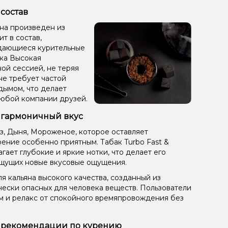
 состав
яна произведен из
ит в состав,
ыдающиеся курительные
ака Высокая
ой сессией, не теряя
не требует частой
дымом, что делает
любой компании друзей.
: гармоничный вкус
з, Дыня, Мороженое, которое оставляет
ение особенно приятным. Табак Turbo Fast &
ает глубокие и яркие нотки, что делает его
щущих новые вкусовые ощущения.
я кальяна высокого качества, созданный из
чески опасных для человека веществ. Пользователи
ом и релакс от спокойного времяпровождения без
): рекомендации по курению