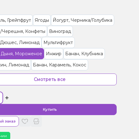
ль, Грейпфрут
Ягоды
Йогурт, Черника/Голубика
/Черешня, Конфеты
Виноград
/Дюшес, Лимонад
Мультифрукт
, Дыня, Мороженое
Инжир
Банан, Клубника
син, Лимонад
Банан, Карамель, Кокос
с, Манго, Персик
Вишня/Черешня, Малина
Смотреть все
, Лимонад, Малина
Конфеты, Ягоды
+
а, Папайя
Ананас, Манго, Маракуйя, Печенье
Энергетик, Яблоко
Бузина, Лайм
Ваниль, Кола
Купить
 (фруктовая)
Кактус, Лайм
й заказ
ты, Мультифрукт
Виноград, Слива, Энергетик
чии