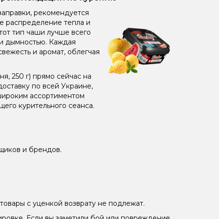
заправки, рекомендуется
ое распределение тепла и
от тип чаши лучше всего
 и дымностью. Каждая
свежесть и аромат, облегчая
, 250 г) прямо сейчас на
оставку по всей Украине,
 широким ассортиментом
его курительного сеанса.
щиков и брендов.
товары с уценкой возврату не подлежат.
ировке. Если вы заметили бой или повреждение