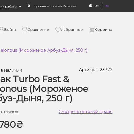
UA
RU
Доставка по всей Украине
фик работы:
Войти
Сравнение
Избранное
Корзина
Melonous (Мороженое Арбуз-Дыня, 250 г)
Артикул:
23772
 в наличии
ак Turbo Fast &
onous (Мороженое
уз-Дыня, 250 г)
 отзывов
Смотреть оптовый прайс
780₴