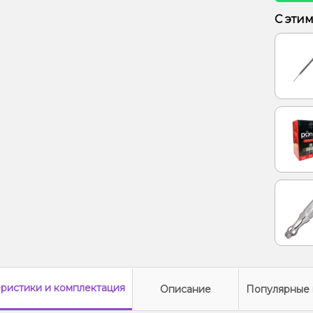
Ананас
С эти
Барба
еристики
и комплектация
Описание
Популярные 