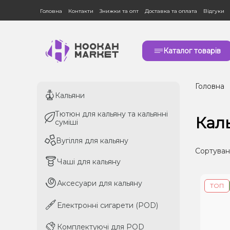
Головна
Контакти
Знижки та опт
Доставка та оплата
Відгуки
Каталог товарів
Головна
Кальяни
Кальяни
Тютюн для кальяну та кальянні
Тютюн для кальяну та кальянні
Кал
суміші
суміші
Вугілля для кальяну
Вугілля для кальяну
Сортуван
Чаші для кальяну
Чаші для кальяну
Аксесуари для кальяну
Аксесуари для кальяну
ТОП
Електронні сигарети (POD)
Електронні сигарети (POD)
Комплектуючі для POD
Комплектуючі для POD