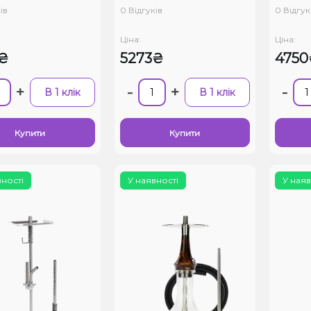
ів
0 Відгуків
0 Відгук
Ціна:
Ціна:
₴
5273₴
4750
+
-
+
-
В 1 клік
В 1 клік
Купити
Купити
вності
У наявності
У наяв