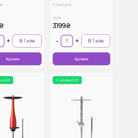
ів
0 Відгуків
Ціна:
₴
3199₴
+
-
+
В 1 клік
В 1 клік
Купити
Купити
ності
У наявності