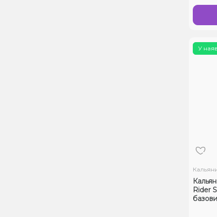
У ная
Кальян
Кальян
Rider S
базови