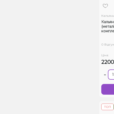
Кальян
Кальян
(метал
компле
0 Відгук
Ціна:
220
-
ТОП