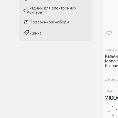
Рідини для електронних
Рідини для електронних
сигарет
сигарет
Подарункові набори
Подарункові набори
Уцінка
Уцінка
Кальян
Кальян
Monolit
базови
0 Відгук
Ціна:
7100
-