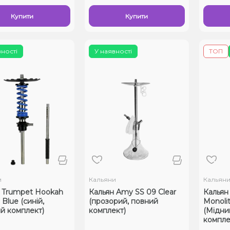
Купити
Купити
вності
У наявності
ТОП
и
Кальяни
Кальян
 Trumpet Hookah
Кальян Amy SS 09 Clear
Кальян
 Blue (синій,
(прозорий, повний
Monolit
й комплект)
комплект)
(Мідни
компле