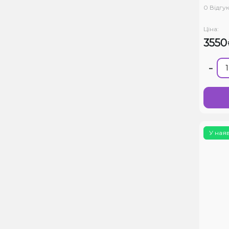
0 Відгук
Ціна:
3550
-
У ная