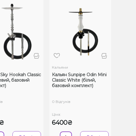
и
Кальяни
 Sky Hookah Classic
Кальян Sunpipe Odin Mini
евий, базовий
Classic White (білий,
кт)
базовий комплект)
ів
0 Відгуків
Ціна:
0₴
6400₴