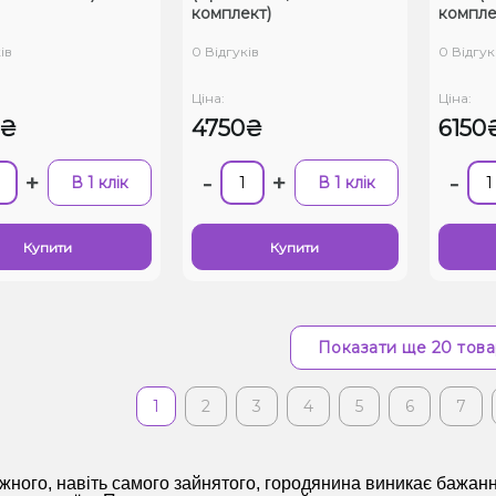
комплект)
компле
ів
0 Відгуків
0 Відгук
Ціна:
Ціна:
0₴
4750₴
6150
+
-
+
-
В 1 клік
В 1 клік
Купити
Купити
Показати ще 20 това
1
2
3
4
5
6
7
кожного, навіть самого зайнятого, городянина виникає бажанн