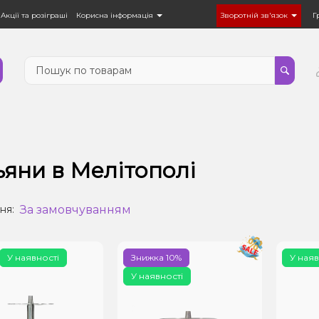
Акції та розіграші
Корисна інформація
Зворотній зв'язок
Г
ьяни в Мелітополі
За замовчуванням
ня:
У наявності
Знижка 10%
У наяв
У наявності