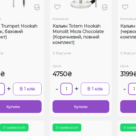
и
Кальяни
Кальян
 Trumpet Hookah
Кальян Totem Hookah
Кальян 
ік, базовий
Monolit Micra Chocolate
(черво
кт)
(Коричневий, повний
компле
комплект)
ів
0 Відгуків
0 Відгук
Ціна:
Ціна:
0₴
4750₴
3199
+
-
+
-
В 1 клік
В 1 клік
Купити
Купити
У наявності
У наявності
У наяв