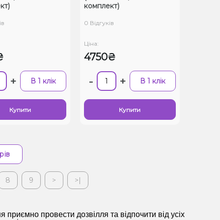
кт)
комплект)
ів
0 Відгуків
Ціна:
₴
4750₴
+
-
+
В 1 клік
В 1 клік
Купити
Купити
рів
8
9
>
>|
я приємно провести дозвілля та відпочити від усіх