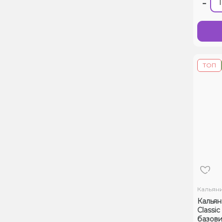
-
ТОП
Кальян
Кальян
Classic
базови