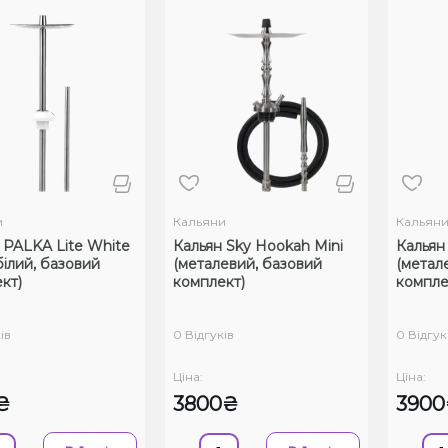
и
Кальяни
Кальян
 PALKA Lite White
Кальян Sky Hookah Mini
Кальян
білий, базовий
(металевий, базовий
(метал
кт)
комплект)
компле
ів
0 Відгуків
0 Відгук
Ціна:
Ціна:
₴
3800₴
390