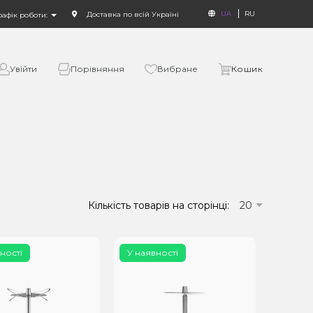
UA
RU
Доставка по всій Україні
рафік роботи:
Увійти
Порівняння
Вибране
Кошик
Кількість товарів на сторінці:
20
ності
У наявності