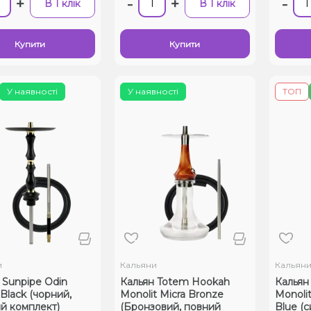
+
-
+
-
В 1 клік
В 1 клік
Купити
Купити
У наявності
У наявності
ТОП
и
Кальяни
Кальян
 Sunpipe Odin
Кальян Totem Hookah
Кальян
 Black (чорний,
Monolit Micra Bronze
Monoli
й комплект)
(Бронзовий, повний
Blue (с