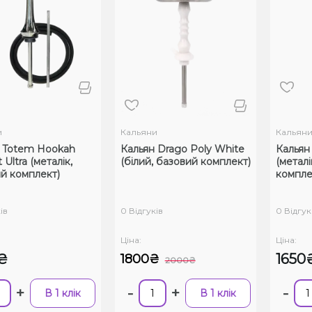
и
Кальяни
Кальян
 Totem Hookah
Кальян Drago Poly White
Кальян 
 Ultra (металік,
(білий, базовий комплект)
(металі
й комплект)
компле
ів
0 Відгуків
0 Відгук
Ціна:
Ціна:
₴
1650
1800₴
2000₴
+
-
+
-
В 1 клік
В 1 клік