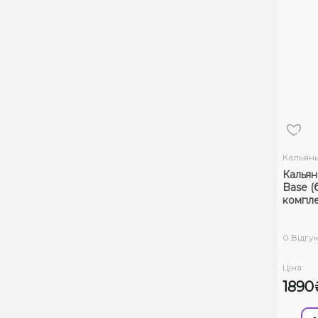
Кальян
Кальян
Base (
компле
0 Відгук
Ціна:
1890