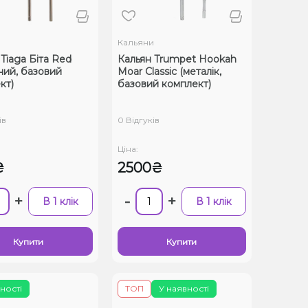
и
Кальяни
Tiaga Біта Red
Кальян Trumpet Hookah
ний, базовий
Moar Classic (металік,
кт)
базовий комплект)
ів
0 Відгуків
Ціна:
₴
2500₴
+
-
+
В 1 клік
В 1 клік
Купити
Купити
ності
ТОП
У наявності