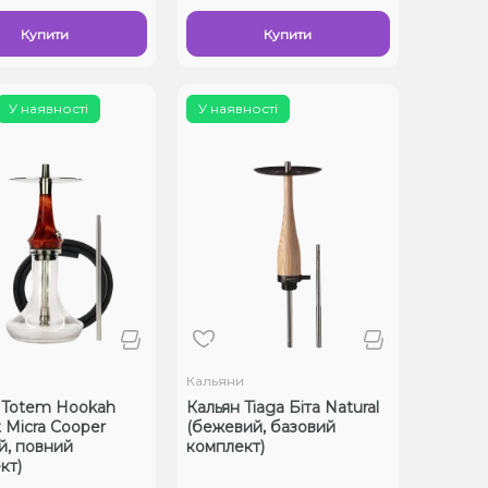
Купити
Купити
У наявності
У наявності
и
Кальяни
 Totem Hookah
Кальян Tiaga Біта Natural
 Micra Cooper
(бежевий, базовий
й, повний
комплект)
кт)