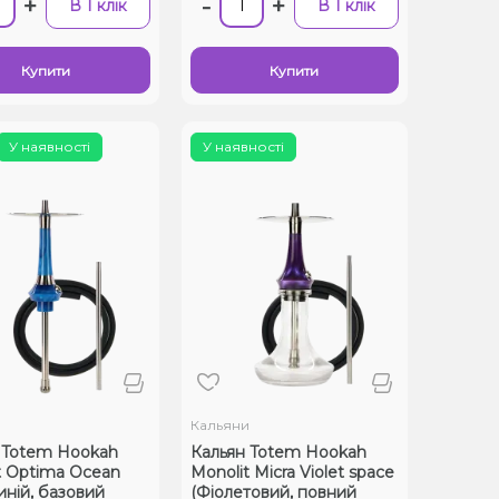
+
-
+
В 1 клік
В 1 клік
Купити
Купити
У наявності
У наявності
и
Кальяни
 Totem Hookah
Кальян Totem Hookah
t Optima Ocean
Monolit Micra Violet space
иній, базовий
(Фіолетовий, повний