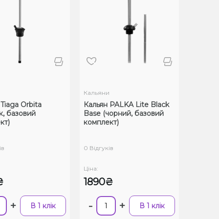
и
Кальяни
Tiaga Orbita
Кальян PALKA Lite Black
к, базовий
Base (чорний, базовий
кт)
комплект)
ів
0 Відгуків
Ціна:
₴
1890₴
+
-
+
В 1 клік
В 1 клік