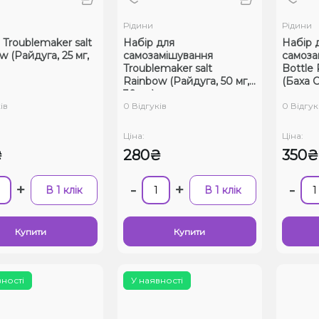
Рідини
Рідини
 Troublemaker salt
Набір для
Набір 
w (Райдуга, 25 мг,
самозамішування
самоза
Troublemaker salt
Bottle 
Rainbow (Райдуга, 50 мг,
(Баха С
30 мл)
ів
0 Відгуків
0 Відгук
Ціна:
Ціна:
₴
280₴
350₴
+
-
+
-
В 1 клік
В 1 клік
Купити
Купити
вності
У наявності