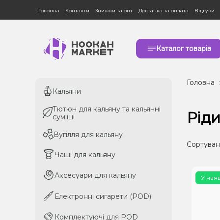
Головна
Контакти
Знижки та опт
Доставка та оплата
Відгуки
Каталог товарів
Головна
Кальяни
Кальяни
Тютюн для кальяну та кальянні
Тютюн для кальяну та кальянні
Рід
суміші
суміші
Вугілля для кальяну
Вугілля для кальяну
Сортуван
Чаші для кальяну
Чаші для кальяну
Аксесуари для кальяну
Аксесуари для кальяну
У ная
Електронні сигарети (POD)
Електронні сигарети (POD)
Комплектуючі для POD
Комплектуючі для POD