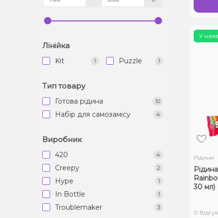
У ная
Лінійка
Kit
Puzzle
1
1
Тип товару
Готова рідина
10
Набір для самозамісу
4
Виробник
420
4
Рідини
Creepy
2
Рідина
Rainbo
Hype
1
30 мл)
In Bottle
1
Troublemaker
3
0 Відгук