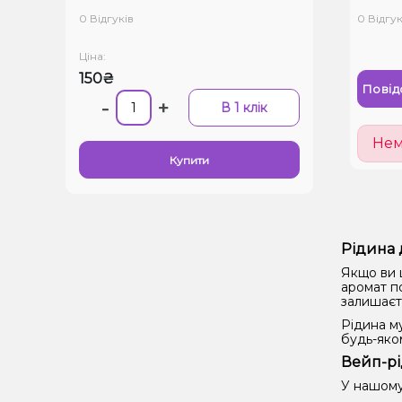
0 Відгуків
0 Відгук
Ціна:
150₴
Повід
-
+
В 1 клік
Нем
Купити
Рідина 
Якщо ви 
аромат п
залишаєть
Рідина му
будь-яко
Вейп-рі
У нашому