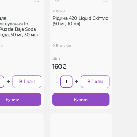
Рідини
для
Рідина 420 Liquid Скіттлс
мішування In
(50 мг, 10 мл)
Puzzle Baja Soda
ода, 50 мг, 30 мл)
ів
0 Відгуків
Ціна:
160₴
+
-
+
В 1 клік
В 1 клік
Купити
Купити