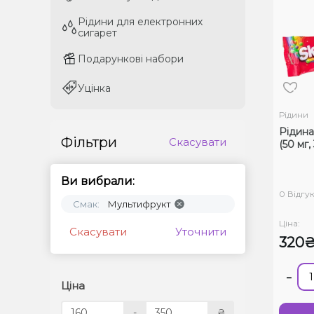
Рідини для електронних
Рідини для електронних
сигарет
сигарет
Подарункові набори
Подарункові набори
Уцінка
Уцінка
Рідини
Рідина
Фільтри
Скасувати
(50 мг,
Ви вибрали:
0 Відгук
Смак:
Мультифрукт
Ціна:
Скасувати
Уточнити
320
-
Ціна
-
₴