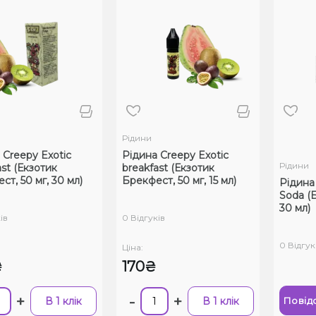
Рідини
 Creepy Exotic
Рідина Creepy Exotic
Рідини
ast (Екзотик
breakfast (Екзотик
ст, 50 мг, 30 мл)
Брекфест, 50 мг, 15 мл)
Рідина 
Soda (Б
30 мл)
ів
0 Відгуків
0 Відгук
Ціна:
₴
170₴
+
-
+
В 1 клік
В 1 клік
Повід