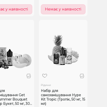
ає у наявності
Немає у наявності
Рідини
для
Набір для
мішування Get
самозамішування Hype
Summer Bouquet
Kit Tropic (Тропік, 50 мг, 15
 Букет, 50 мг, 30
мл)