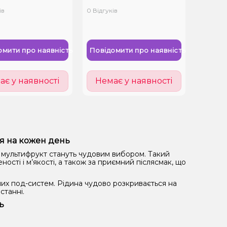
ів
0 Відгуків
омити про наявність
Повідомити про наявність
ає у наявності
Немає у наявності
я на кожен день
и мультифрукт стануть чудовим вибором. Такий
сті і м’якості, а також за приємний післясмак, що
сних под-систем. Рідина чудово розкривається на
станні.
ь