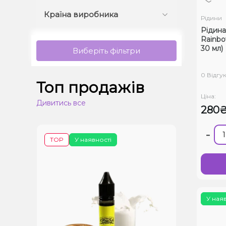
Країна виробника
Рідини
Рідина
Rainbo
30 мл)
Виберіть фільтри
0 Відгук
Топ продажів
Ціна:
Дивитись все
280
-
TOP
У наявності
У ная