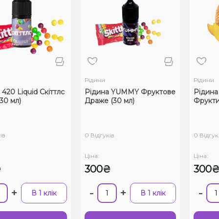
Рідини
Рідини
 420 Liquid Скіттлс
Рідина YUMMY Фруктове
Рідина
 30 мл)
Драже (30 мл)
Фрукти
ів
0 Відгуків
0 Відгук
Ціна:
Ціна:
₴
300₴
300
+
-
+
-
В 1 клік
В 1 клік