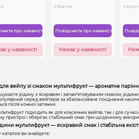
мл)
ів
0 Відгуків
0 Відгук
омити про наявність
Повідомити про наявність
Повід
ає у наявності
Немає у наявності
Нем
для вейпу зі смаком мультифрукт — ароматне парінн
шукаєте рідину з яскравим і запам'ятовуваним смаком, рідин
опулярний серед вейперів за збалансоване поєднання насичено
ся після кожної затяжки.
льтифрукт підходить як для класичних вейпів, так і для суча
му пристрої і зберігає стабільний смак при щоденному викори
дини мультифрукт — яскравий смак і стабільна якіст
 каталозі ви знайдете: