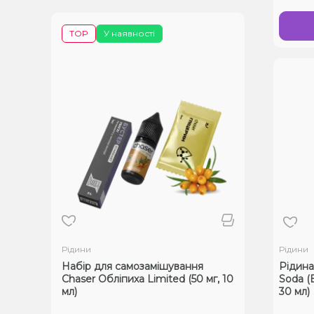
TOP
У наявності
Рідини
Рідини
Набір для самозамішування
Рідина 
Chaser Обліпиха Limited (50 мг, 10
Soda (
мл)
30 мл)