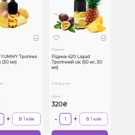
Рідини
 YUMMY Тропічні
Рідина 420 Liquid
 (30 мл)
Тропічний сік (50 мг, 30
мл)
ів
0 Відгуків
Ціна:
₴
320₴
+
-
+
В 1 клік
В 1 клік