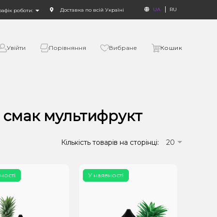
UA
RU
Доставка по всій Україні
рафік роботи:
Увійти
Порівняння
Вибране
Кошик
т смак мультифрукт
Кількість товарів на сторінці:
20
ності
У наявності