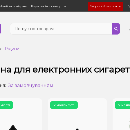
Акції та розіграші
Корисна інформація
Зворотній зв'язок
Г
Рідини
ина для електронних сигаре
За замовчуванням
ня:
вності
У наявності
У наяв