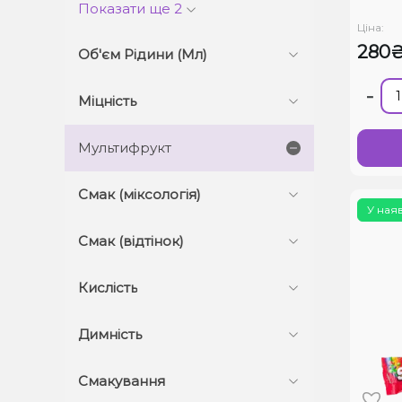
Показати ще 2
Ціна:
280
Об'єм Рідини (Мл)
-
Міцність
Мультифрукт
Смак (міксологія)
У ная
Смак (відтінок)
Кислість
Димність
Смакування