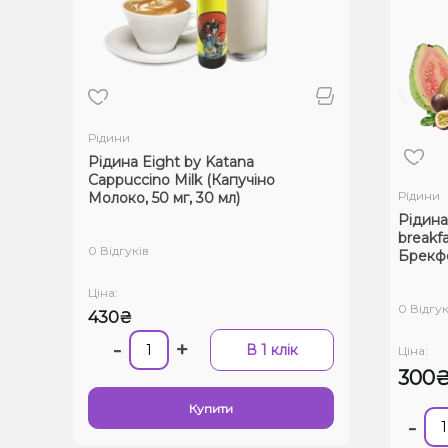
Рідини
Рідина Eight by Katana
Cappuccino Milk (Капучіно
Рідини
Молоко, 50 мг, 30 мл)
Рідина
breakf
0 Відгуків
Брекфе
Ціна:
0 Відгук
430₴
-
+
В 1 клік
Ціна:
300
Купити
-