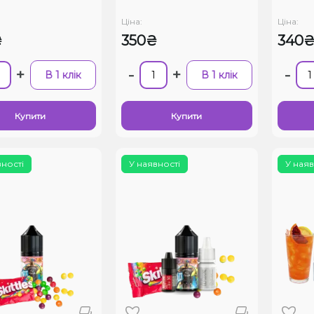
Ціна:
Ціна:
₴
350₴
340
+
-
+
-
В 1 клік
В 1 клік
Купити
Купити
вності
У наявності
У наяв