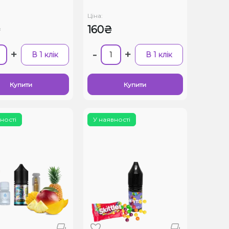
Ціна:
₴
160₴
+
-
+
В 1 клік
В 1 клік
Купити
Купити
ності
У наявності