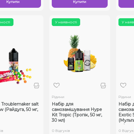
Купити
Купити
вності
У наявності
У наяв
Рідини
Рідини
 Troublemaker salt
Набір для
Набір 
w (Райдуга, 50 мг,
самозамішування Hype
самоза
Kit Tropic (Тропік, 50 мг,
Exotic
30 мл)
(Мульти
мл)
ів
0 Відгуків
0 Відгук