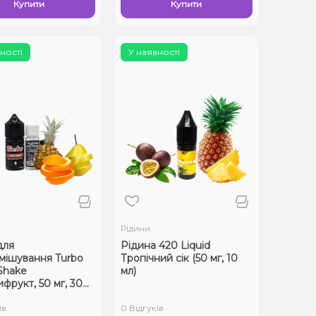
Купити
Купити
ності
У наявності
Рідини
для
Рідина 420 Liquid
мішування Turbo
Тропічний сік (50 мг, 10
 Shake
мл)
фрукт, 50 мг, 30
ів
0 Відгуків