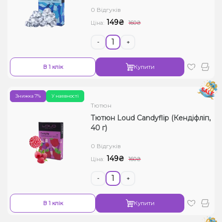
0 Відгуків
149₴
Ціна:
160₴
-
+
В 1 клік
Купити
Знижка 7%
У наявності
Тютюн
Тютюн Loud Candyflip (Кендіфліп,
40 г)
0 Відгуків
149₴
Ціна:
160₴
-
+
В 1 клік
Купити