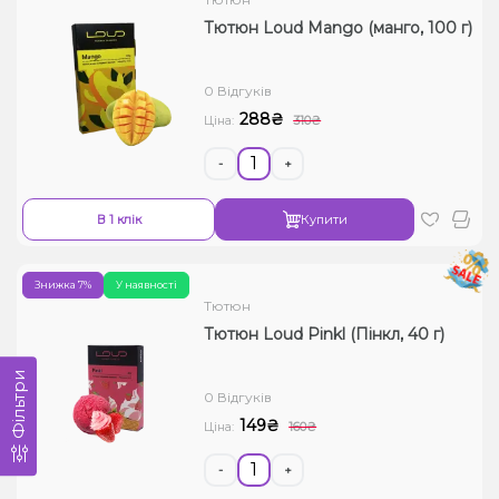
Тютюн Loud Mango (манго, 100 г)
0 Відгуків
288₴
Ціна:
310₴
-
+
В 1 клік
Купити
Знижка 7%
У наявності
Тютюн
Тютюн Loud Pinkl (Пінкл, 40 г)
Фільтри
0 Відгуків
149₴
Ціна:
160₴
-
+