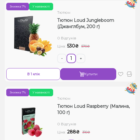
Знижка 7%
У наявності
Тютюн
Тютюн Loud Jungleboom
(Джанглбум, 200 г)
0 Відгуків
530₴
Ціна:
570₴
-
+
В 1 клік
Купити
Знижка 7%
У наявності
Тютюн
Тютюн Loud Raspberry (Малина,
100 г)
0 Відгуків
288₴
Ціна:
310₴