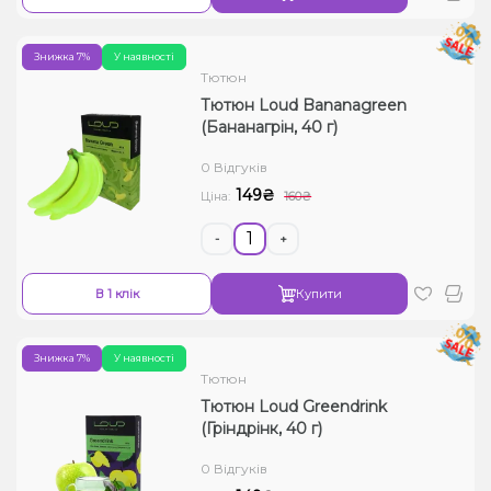
Знижка 7%
У наявності
Тютюн
Тютюн Loud Bananagreen
(Бананагрін, 40 г)
0 Відгуків
149₴
Ціна:
160₴
-
+
В 1 клік
Купити
Знижка 7%
У наявності
Тютюн
Тютюн Loud Greendrink
(Гріндрінк, 40 г)
0 Відгуків