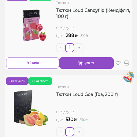
Тютюн
Тютюн Loud Candyflip (Кендіфліп,
100 г)
0 Відгуків
288₴
Ціна:
310₴
-
+
В 1 клік
Купити
Знижка 7%
У наявності
Тютюн
Тютюн Loud Goa (Гоа, 200 г)
0 Відгуків
530₴
Ціна:
570₴
-
+