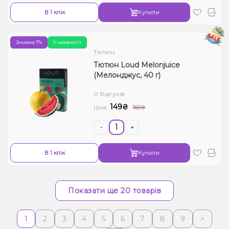
В 1 клік
Купити
Знижка 7%
У наявності
Тютюн
Тютюн Loud Melonjuice
(Мелонджус, 40 г)
0 Відгуків
149₴
Ціна:
160₴
-
+
В 1 клік
Купити
Показати ще 20 товарів
1
2
3
4
5
6
7
8
9
>