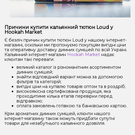
Причини купити кальянний тютюн Loud у
Hookah Market
Є безліч причин купити тютюн Loud у нашому інтернет-
магазині, оскільки ми пропонуємо покупцям вигідні ціни
та оперативну доставку димних сумішей по всій Україні.
Кальянний інтернет-магазин
Hookah Market
надає
клієнтам такі переваги:
великий каталог із різноманітним асортиментом
димних сумішей;
знайти відповідний варіант можна за допомогою
фільтрів та категорій;
вигідні ціни на купівлю товарів оптом та в роздріб;
високоякісна сертифікована продукція, яка
проходитиме кілька етапів перевірки перед
відправкою;
оплата замовлень готівкою та банківською картою.
Крім ароматних димних сумішей, клієнти нашого
інтернет-магазину також можуть придбати супутні
товари для незабутнього кальянного дозвілля.