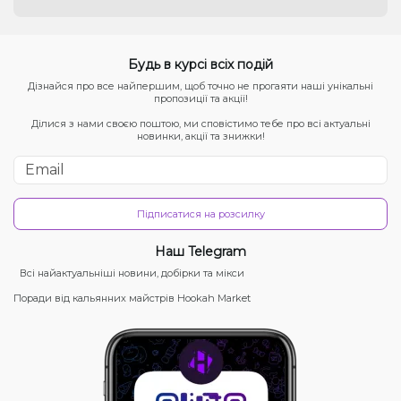
Будь в курсі всіх подій
Дізнайся про все найпершим, щоб точно не прогаяти наші унікальні
пропозиції та акції!
Ділися з нами своєю поштою, ми сповістимо тебе про всі актуальні
новинки, акції та знижки!
Підписатися на розсилку
Наш Telegram
Всі найактуальніші новини, добірки та мікси
Поради від кальянних майстрів Hookah Market