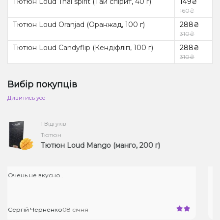
Тютюн Loud Thai spirit (Тай спірит, 40 г)
149₴
160₴
Тютюн Loud Oranjad (Оранжад, 100 г)
288₴
310₴
Тютюн Loud Candyflip (Кендіфліп, 100 г)
288₴
310₴
Вибір покупців
Дивитись усе
ів
1 Відгуків
н
Тютюн
 Loud Mango (манго, 200 г)
Тютюн Lou
.
простите, но это гимн
о
08 січня
Богдан Сухомлинов
1