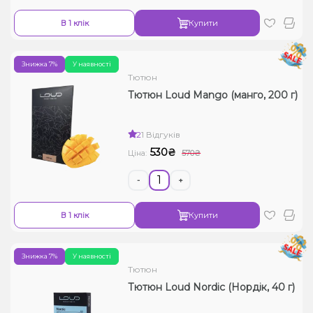
В 1 клік
Купити
Знижка 7%
У наявності
Тютюн
Тютюн Loud Mango (манго, 200 г)
2
1 Відгуків
530₴
Ціна:
570₴
-
+
В 1 клік
Купити
Знижка 7%
У наявності
Тютюн
Тютюн Loud Nordic (Нордік, 40 г)