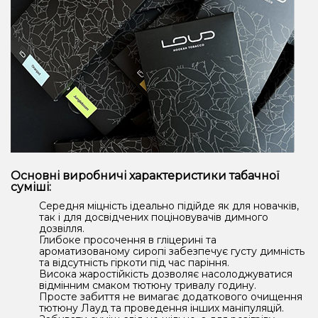
Основні виробничі характеристики табачної
суміші:
Середня міцність ідеально підійде як для новачків,
так і для досвідчених поціновувачів димного
дозвілля.
Глибоке просочення в гліцерині та
ароматизованому сиропі забезпечує густу димність
та відсутність гіркоти під час паріння.
Висока жаростійкість дозволяє насолоджуватися
відмінним смаком тютюну тривалу годину.
Просте забиття не вимагає додаткового очищення
тютюну Лауд та проведення інших маніпуляцій.