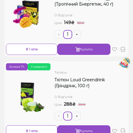
(Тропічний Енергетик, 40 г)
0 Відгуків
149₴
Ціна:
160₴
-
+
В 1 клік
Купити
Знижка 7%
У наявності
Тютюн
Тютюн Loud Greendrink
(Гріндрінк, 100 г)
0 Відгуків
288₴
Ціна:
310₴
-
+
В 1 клік
Купити