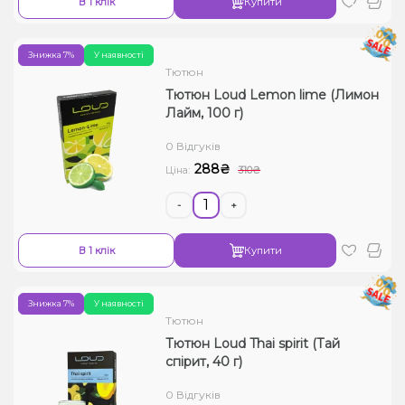
В 1 клік
Купити
Знижка 7%
У наявності
Тютюн
Тютюн Loud Lemon lime (Лимон
Лайм, 100 г)
0 Відгуків
288₴
Ціна:
310₴
-
+
В 1 клік
Купити
Знижка 7%
У наявності
Тютюн
Тютюн Loud Thai spirit (Тай
спірит, 40 г)
0 Відгуків