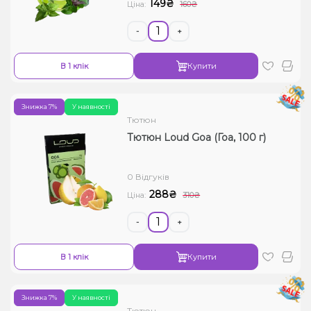
149₴
Ціна:
160₴
-
+
В 1 клік
Купити
Знижка 7%
У наявності
Тютюн
Тютюн Loud Goa (Гоа, 100 г)
0 Відгуків
288₴
Ціна:
310₴
-
+
В 1 клік
Купити
Знижка 7%
У наявності
Тютюн