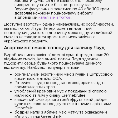
Забивати суміш слід не щільно, а для розігріву
використовувати не більше трьох вугілля.
Зручне фасування в пакетики по 40 або 100 грам
дозволяє кожному поціновувачу вибрати
відповідний
кальянний тютюн
.
Доступна вартість – одна з найважливіших особливостей,
які має тютюн Лауд. Тепер кожен вітчизняний
поціновувач димного відпочинку може відчути глибокий
смак та насолодитися ароматом високоякісного
українського продукту.
Асортимент смаків тютюну для кальяну Лауд
Виробник високоякісної димної суміші представляє 20
відмінних смаків, Кальянний тютюн Лауд здатний
підкорити серце будь-якого поціновувача димного
відпочинку. Найбільш популярні лінійки:
оригінальний екзотичний мікс з гуави з цитрусовою
кислинкою в лінійці GOA;
Pinewine – чудове поєднання хвої, зрілих ягід та
ароматних літніх трав;
улюблений кремовий мус у поєднанні зі спелою
малиною та личі у смаку Cremebrulee;
класичний смак зрілого грейпфрута, який добре
куриться соло та поєднується з іншими варіантами –
Grapefruit;
бодрий напій з яблука, чаю матчу та освіжаючий
м'яти у лінійці Greendrink.