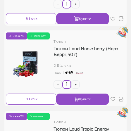
-
+
В 1 клік
Купити
Знижка 7%
У наявності
Тютюн
Тютюн Loud Norse berry (Норз
Беррі, 40 г)
0 Відгуків
149₴
Ціна:
160₴
-
+
В 1 клік
Купити
Знижка 7%
У наявності
Тютюн
Тютюн Loud Tropic Energy