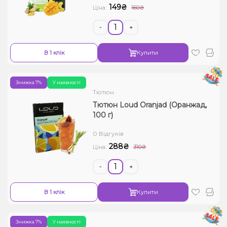
149₴
Ціна:
160₴
-
+
В 1 клік
Купити
Знижка 7%
У наявності
Тютюн
Тютюн Loud Oranjad (Оранжад,
100 г)
0 Відгуків
288₴
Ціна:
310₴
-
+
В 1 клік
Купити
Знижка 7%
У наявності