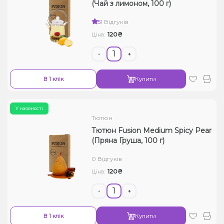
(Чай з лимоном, 100 г)
5
1 Відгуків
120₴
Ціна:
-
+
В 1 клік
Купити
У наявності
Тютюн
Тютюн Fusion Medium Spicy Pear
(Пряна Груша, 100 г)
0 Відгуків
120₴
Ціна:
-
+
В 1 клік
Купити