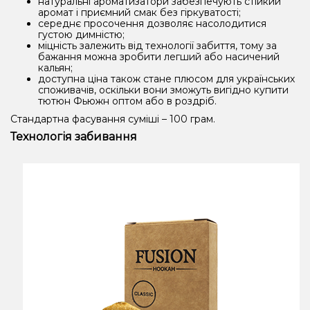
натуральні ароматизатори забезпечують стійкий
аромат і приємний смак без гіркуватості;
середнє просочення дозволяє насолодитися
густою димністю;
міцність залежить від технології забиття, тому за
бажання можна зробити легший або насичений
кальян;
доступна ціна також стане плюсом для українських
споживачів, оскільки вони зможуть вигідно купити
тютюн Фьюжн оптом або в роздріб.
Стандартна фасування суміші – 100 грам.
Технологія забивання