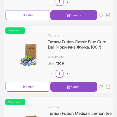
-
+
В 1 клік
Купити
У наявності
Тютюн
Тютюн Fusion Classic Blue Gum
Ball (Чорнична Жуйка, 100 г)
0 Відгуків
120₴
Ціна:
-
+
В 1 клік
Купити
У наявності
Тютюн
Тютюн Fusion Medium Lemon tea