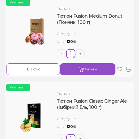
У наявності
Тютюн
Тютюн Fusion Medium Donut
(Пончик, 100 г)
0 Відгуків
120₴
Ціна:
-
+
В 1 клік
Купити
У наявності
Тютюн
Тютюн Fusion Classic Ginger Ale
(Імбірний Ель, 100 г)
0 Відгуків
120₴
Ціна:
-
+