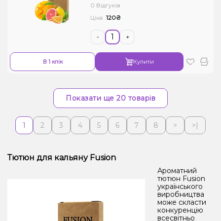
0 Відгуків
120₴
Ціна:
-
+
В 1 клік
Купити
Показати ще 20 товарів
1
2
3
4
5
6
7
8
>
>|
Тютюн для кальяну Fusion
Ароматний
тютюн Fusion
українського
виробництва
може скласти
конкуренцію
всесвітньо