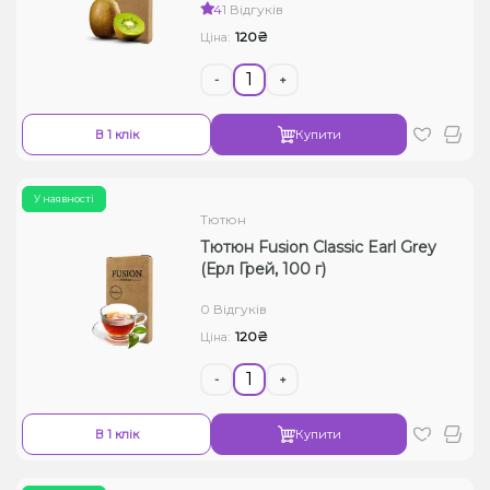
4
1 Відгуків
120₴
Ціна:
-
+
В 1 клік
Купити
У наявності
Тютюн
Тютюн Fusion Classic Earl Grey
(Ерл Грей, 100 г)
0 Відгуків
120₴
Ціна:
-
+
В 1 клік
Купити