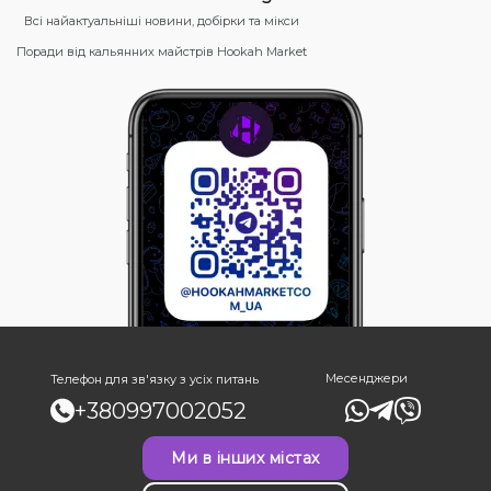
Всі найактуальніші новини, добірки та мікси
Поради від кальянних майстрів Hookah Market
Месенджери
Телефон для зв'язку з усіх питань
+380997002052
Ми в інших містах