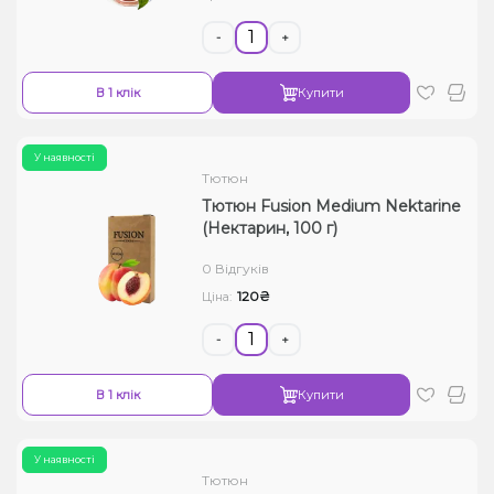
-
+
В 1 клік
Купити
У наявності
Тютюн
Тютюн Fusion Medium Nektarine
(Нектарин, 100 г)
0 Відгуків
120₴
Ціна:
-
+
В 1 клік
Купити
У наявності
Тютюн