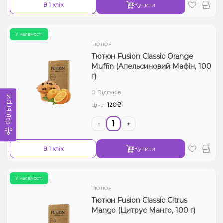
В 1 клік
Купити
У наявності
Тютюн
Тютюн Fusion Classic Orange
Muffin (Апельсиновий Мафін, 100
г)
0 Відгуків
Фільтри
120₴
Ціна:
-
+
В 1 клік
Купити
У наявності
Тютюн
Тютюн Fusion Classic Citrus
Mango (Цитрус Манго, 100 г)