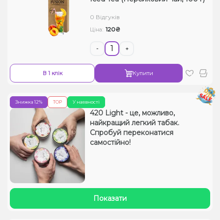
0 Відгуків
120₴
Ціна:
-
+
В 1 клік
Купити
Знижка 12%
TOP
У наявності
420 Light - це, можливо,
найкращий легкий табак.
Спробуй переконатися
самостійно!
Показати