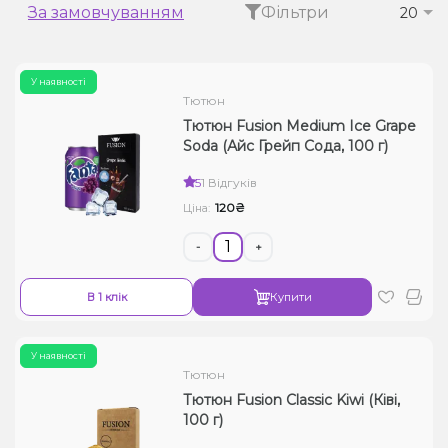
За замовчуванням
Фільтри
20
Рідини для електронних сигарет
Подарункові набори
У наявності
Тютюн
Уцінка
Тютюн Fusion Medium Ice Grape
Soda (Айс Грейп Сода, 100 г)
5
1 Відгуків
120₴
Ціна:
-
+
В 1 клік
Купити
У наявності
Тютюн
Тютюн Fusion Classic Kiwi (Ківі,
100 г)