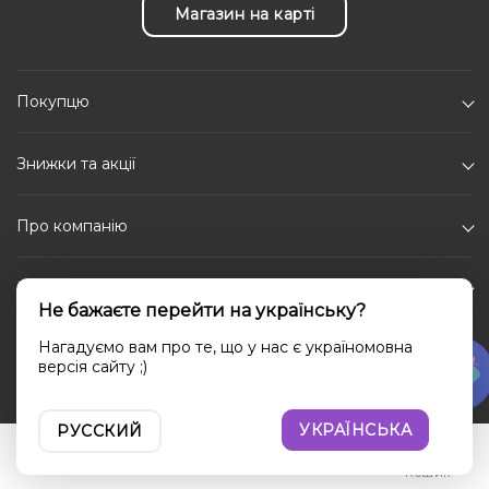
Магазин на карті
Покупцю
Знижки та акції
Про компанію
Каталог
Не бажаєте перейти на українську?
Соціальні мережі
Нагадуємо вам про те, що у нас є україномовна
версія сайту ;)
УКРАЇНСЬКА
РУССКИЙ
Увійти
Порівняння
Вибране
Кошик