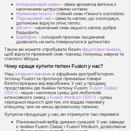
Апельсиновий мафін
– свіжа ароматна випічка з
насиченими цитрусовими нотами;
Малинове мохіто
– стійкий смак п'янкого коктейлю;
Персиковий чай
– свіжість напою, що охолоджує,
допоможе відчути літнє тепло;
Абсент
- насичений смак міцного напою добре
бадьорить;
Барбарис
- солодкий присмак льодяників
дозволить на мить повернутися в дитинство.
Також ви можете спробувати безліч
фруктових лінійок
,
щоб відчути приємний смак чорниці, полуниці, кавуна та
стиглого яблука.
Чому краще купити тютюн Fusion у нас?
Наш
інтернет-магазин
є офіційним дистриб'ютором
тютюну Fusion та пропонує преміальні товари
безпосередньо від виробника. У нас у продажу
представлені дві лінійки тютюну Fusion:
Fusion Classic
(100 г)
- міцна і насичена суміш для любителів
інтенсивного смаку, і
Fusion Medium (100 г)
- суміш
середньої міцності для тих, хто віддає перевагу
м'якшому, але не менш ароматному палінню.
Купуючи продукцію у нас, ви отримуєте такі переваги:
Різноманітний вибір димних сумішей: У нас завжди
є лінійки Fusion Classic і Fusion Medium, дозволяючи