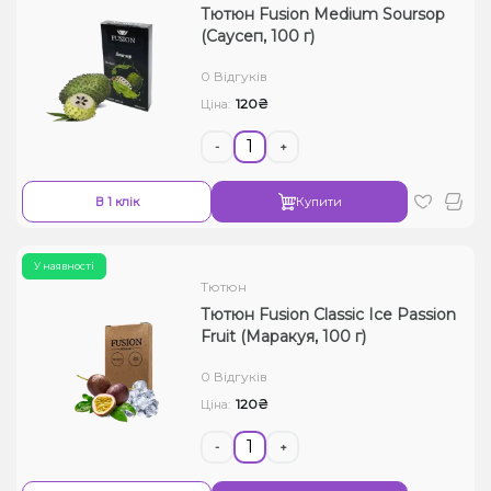
Тютюн Fusion Medium Soursop
(Саусеп, 100 г)
0 Відгуків
120₴
Ціна:
-
+
В 1 клік
Купити
У наявності
Тютюн
Тютюн Fusion Classic Ice Passion
Fruit (Маракуя, 100 г)
0 Відгуків
120₴
Ціна:
-
+