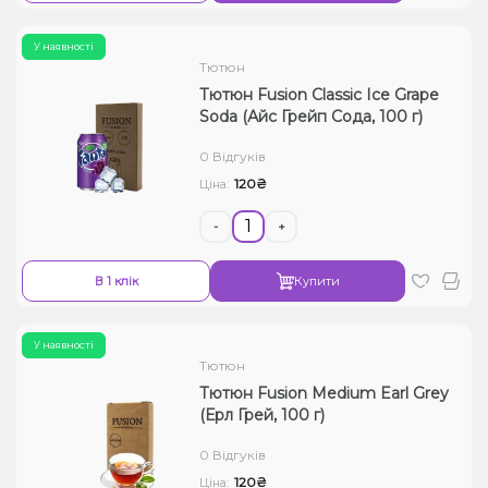
У наявності
Тютюн
Тютюн Fusion Classic Ice Grape
Soda (Айс Грейп Сода, 100 г)
0 Відгуків
120₴
Ціна:
-
+
В 1 клік
Купити
У наявності
Тютюн
Тютюн Fusion Medium Earl Grey
(Ерл Грей, 100 г)
0 Відгуків
120₴
Ціна: