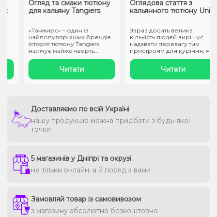
Огляд та смаки тютюну
Оглядова стаття з
для кальяну Tangiers
кальянного тютюну Unity
«Танжирс» – один із
Зараз досить велика
найпопулярніших брендів.
кількість людей вирішує
Історія тютюну Tangiers
надавати перевагу тим
налічує майже чверть
пристроям для куріння, які
століття. ..
не ство..
Читати
Читати
Доставляємо по всій Україні
нашу продукцію можна придбати з будь-якої
точки
5 магазинів у Дніпрі та окрузі
не тільки онлайн, а й поряд з вами
Замовляй товар із самовивозом
з магазину абсолютно безкоштовно