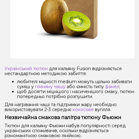
Український тютюн
для кальяну Fusion відрізняється
нестандартною методикою забиття:
любителі міцності medium можуть щільно забивати
суміш у
глиняну чашу
або ємність типу
фанел
;
щоб досягти міцнішого і насиченішого смаку, тютюн
попередньо потрібно розпушити.
Для нагрівання чаші та підтримки жару необхідно
використовувати 2-3 середнє
кокосове
вугілля.
Незвичайна смакова палітра тютюну Фьюжн
Тютюн для кальяну Фьюжн набув популярності серед
українських споживачів, оскільки відрізняється
різноманітною смаковою лінійкою.