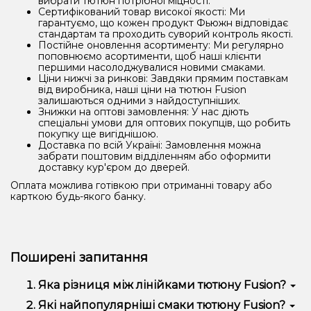
вибрати тютюн потрібної міцності.
Сертифікований товар високої якості: Ми
гарантуємо, що кожен продукт Фьюжн відповідає
стандартам та проходить суворий контроль якості.
Постійне оновлення асортименту: Ми регулярно
поповнюємо асортименти, щоб наші клієнти
першими насолоджувалися новими смаками.
Ціни нижчі за ринкові: Завдяки прямим поставкам
від виробника, наші ціни на тютюн Fusion
залишаються одними з найдоступніших.
Знижки на оптові замовлення: У нас діють
спеціальні умови для оптових покупців, що робить
покупку ще вигіднішою.
Доставка по всій Україні: Замовлення можна
забрати поштовим відділенням або оформити
доставку кур'єром до дверей.
Оплата можлива готівкою при отриманні товару або
карткою будь-якого банку.
Поширені запитання
Яка різниця між лінійками тютюну Fusion?
Лінійка Medium має середню міцність, а лінійка
Які найпопулярніші смаки тютюну Fusion?