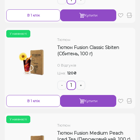
В 1 клік
Купити
У наявності
Тютюн
Тютюн Fusion Classic Sbiten
(Сбитень, 100 г)
0 Відгуків
120₴
Ціна:
-
+
В 1 клік
Купити
У наявності
Тютюн
Тютюн Fusion Medium Peach
Iced Tea (Персиковий чай, 100 г)