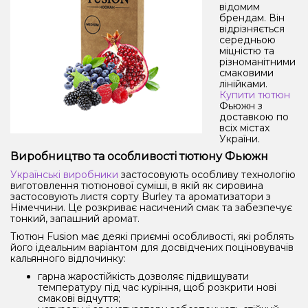
відомим
брендам. Він
відрізняється
середньою
міцністю та
різноманітними
смаковими
лінійками.
Купити тютюн
Фьюжн з
доставкою по
всіх містах
України.
Виробництво та особливості тютюну Фьюжн
Українські виробники
застосовують особливу технологію
виготовлення тютюнової суміші, в якій як сировина
застосовують листя сорту Burley та ароматизатори з
Німеччини. Це розкриває насичений смак та забезпечує
тонкий, запашний аромат.
Тютюн Fusion має деякі приємні особливості, які роблять
його ідеальним варіантом для досвідчених поціновувачів
кальянного відпочинку:
гарна жаростійкість дозволяє підвищувати
температуру під час куріння, щоб розкрити нові
смакові відчуття;