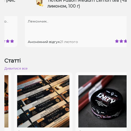
Айс
Тютюн Fusion Medium Lemon tea (Чай з
лимоном, 100 г)
Лемончик..
Анонімний відгук
21 лютого
Статті
Дивитися все