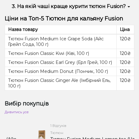
Classic – висока.
Ice apple, Banana, Cola, Cosmopolitan, Mojito,
На якій чаші краще курити тютюн Fusion?
Barberry.
Для куріння тютюну Fusion чудово підійде турка
Ціни на Топ-5 Тютюн для кальяну Fusion
або будь-яка інша прямоточна чаша.
Назва товару
Ціна
Тютюн Fusion Medium Ice Grape Soda (Айс
120₴
Грейп Сода, 100 г)
Тютюн Fusion Classic Kiwi (Ківі, 100 г)
120₴
Тютюн Fusion Classic Earl Grey (Ерл Грей, 100 г)
120₴
Тютюн Fusion Medium Donut (Пончик, 100 г)
120₴
Тютюн Fusion Classic Ginger Ale (Імбірний Ель,
120₴
100 г)
Вибір покупців
Дивитись усе
1 Відгуків
Тютюн