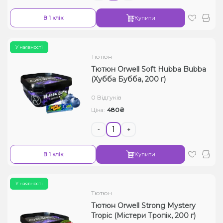
В 1 клік
Купити
У наявності
Тютюн
Тютюн Orwell Soft Hubba Bubba
(Хубба Бубба, 200 г)
0 Відгуків
480₴
Ціна:
-
+
В 1 клік
Купити
У наявності
Тютюн
Тютюн Orwell Strong Mystery
Tropic (Містери Тропік, 200 г)