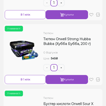
-
+
В 1 клік
Купити
У наявності
Тютюн
Тютюн Orwell Strong Hubba
Bubba (Хубба Бубба, 200 г)
0 Відгуків
545₴
Ціна:
-
+
В 1 клік
Купити
У наявності
Тютюн
Бустер кислоти Orwell Sour X