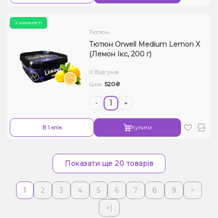
У наявності
Тютюн
Тютюн Orwell Medium Lemon X
(Лемон Ікс, 200 г)
0 Відгуків
520₴
Ціна:
-
+
В 1 клік
Купити
Показати ще 20 товарів
1
2
3
4
5
6
7
8
9
>
>|