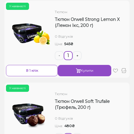
У наявності
Тютюн
Тютюн Orwell Strong Lemon X
(Лемон Ікс, 200 г)
0 Відгуків
545₴
Ціна:
-
+
В 1 клік
Купити
У наявності
Тютюн
Тютюн Orwell Soft Trufaile
(Трюфель, 200 г)
0 Відгуків
480₴
Ціна: