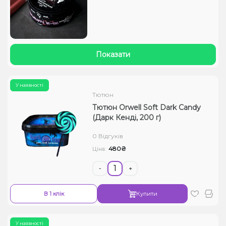
Показати
У наявності
Тютюн
Тютюн Orwell Soft Dark Candy
(Дарк Кенді, 200 г)
0 Відгуків
480₴
Ціна:
-
+
В 1 клік
Купити
У наявності