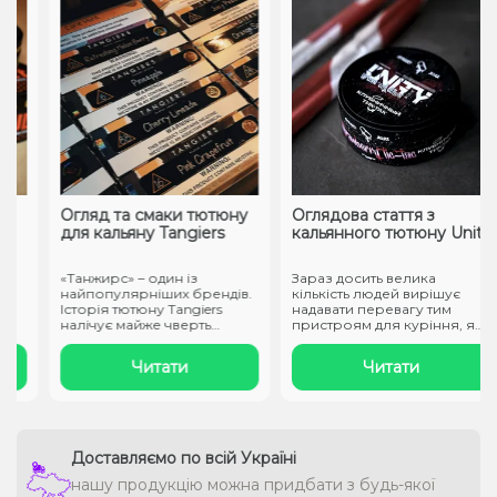
Огляд та смаки тютюну
Оглядова стаття з
для кальяну Tangiers
кальянного тютюну Unity
«Танжирс» – один із
Зараз досить велика
найпопулярніших брендів.
кількість людей вирішує
Історія тютюну Tangiers
надавати перевагу тим
налічує майже чверть
пристроям для куріння, які
століття. ..
не ство..
Читати
Читати
Доставляємо по всій Україні
нашу продукцію можна придбати з будь-якої