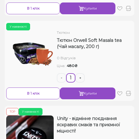
В 1 клік
Купити
У наявності
Тютюн
Тютюн Orwell Soft Masala tea
(Чай масалу, 200 г)
0 Відгуків
480₴
Ціна:
-
+
В 1 клік
Купити
TOP
У наявності
Unity - відмінне поєднання
яскравих смаків та приємної
мiцностi!