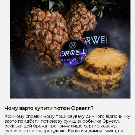
Чому варто купити тютюн Орвелл?
Кожному справжньому поціновувачу димного відпочинку
варто придбати тютюнову суміш виробника Оруелл,
оскільки цей бренд пропонує лише сертифіковану,
екологічно чисту продукцію. Купуючи димну суміш, ви