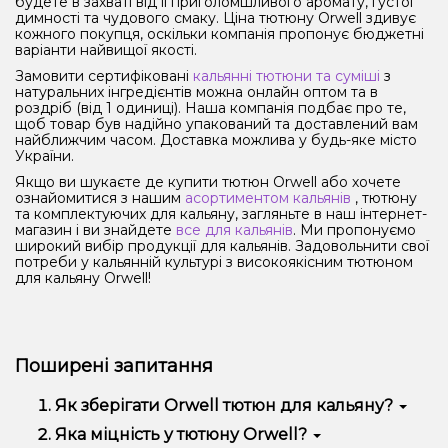
будете в захваті від її приголомшливого аромату, густої
димності та чудового смаку. Ціна тютюну Orwell здивує
кожного покупця, оскільки компанія пропонує бюджетні
варіанти найвищої якості.
Замовити сертифіковані
кальянні тютюни та суміші
з
натуральних інгредієнтів можна онлайн оптом та в
роздріб (від 1 одиниці). Наша компанія подбає про те,
щоб товар був надійно упакований та доставлений вам
найближчим часом. Доставка можлива у будь-яке місто
України.
Якщо ви шукаєте де купити тютюн Orwell або хочете
ознайомитися з нашим
асортиментом кальянів
, тютюну
та комплектуючих для кальяну, загляньте в наш інтернет-
магазин і ви знайдете
все для кальянів
. Ми пропонуємо
широкий вибір продукції для кальянів. Задовольнити свої
потреби у кальянній культурі з високоякісним тютюном
для кальяну Orwell!
Поширені запитання
Як зберігати Orwell тютюн для кальяну?
Для правильного зберігання тютюну Орвел для
Яка міцність у тютюну Orwell?