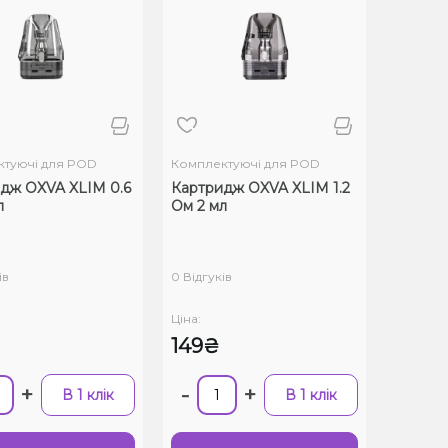
туючі для POD
Комплектуючі для POD
дж OXVA XLIM 0.6
Картридж OXVA XLIM 1.2
л
Ом 2 мл
ів
0 Відгуків
Ціна:
149₴
+
-
+
В 1 клік
В 1 клік