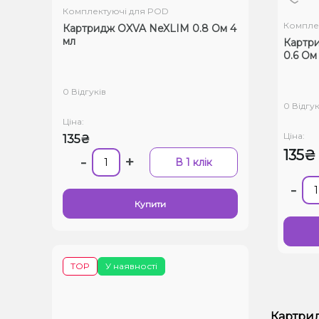
Комплектуючі для POD
Компле
Картридж OXVA NeXLIM 0.8 Ом 4
мл
Картр
0.6 Ом
0 Відгуків
0 Відгук
Ціна:
Ціна:
135₴
135₴
-
+
В 1 клік
-
Купити
TOP
У наявності
Картрид