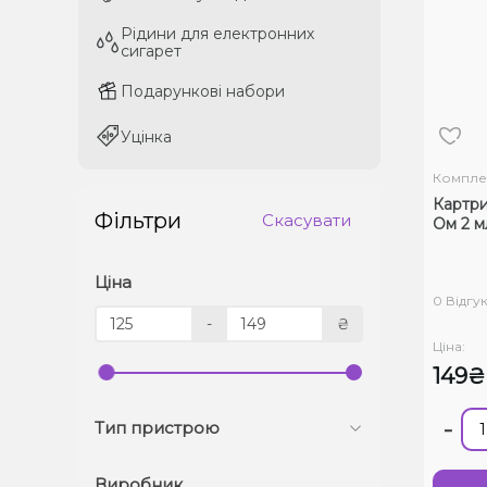
Рідини для електронних
Рідини для електронних
сигарет
сигарет
Подарункові набори
Подарункові набори
Уцінка
Уцінка
Компле
Картри
Фільтри
Скасувати
Ом 2 м
Ціна
0 Відгук
-
₴
Ціна:
149₴
-
Тип пристрою
Виробник