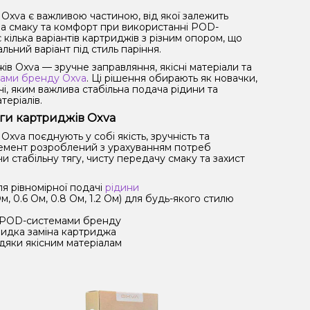
Oxva є важливою частиною, від якої залежить
ча смаку та комфорт при використанні POD-
 кілька варіантів картриджів з різним опором, що
льний варіант під стиль паріння.
ів Oxva — зручне заправляння, якісні матеріали та
ами бренду Oxva
. Ці рішення обирають як новачки,
чі, яким важлива стабільна подача рідини та
теріалів.
аги картриджів Oxva
xva поєднують у собі якість, зручність та
лемент розроблений з урахуванням потреб
и стабільну тягу, чисту передачу смаку та захист
я рівномірної подачі
рідини
Ом, 0.6 Ом, 0.8 Ом, 1.2 Ом) для будь-якого стилю
и POD-системами бренду
идка заміна картриджа
дяки якісним матеріалам