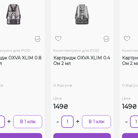
ктуючі для POD
Комплектуючі для POD
Комплек
дж OXVA XLIM 0.8
Картридж OXVA XLIM 0.4
Картри
л
Ом 2 мл
Ом 2 м
ів
0 Відгуків
0 Відгук
Ціна:
Ціна:
149₴
149₴
+
-
+
-
В 1 клік
В 1 клік