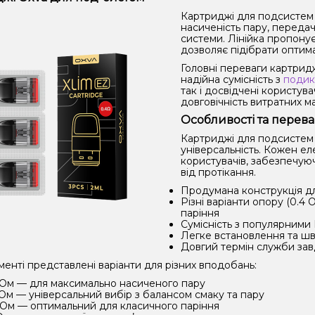
Картриджі для подсистем 
насиченість пару, переда
системи. Лінійка пропонує
дозволяє підібрати оптима
Головні переваги картридж
надійна сумісність з
подик
так і досвідчені користува
довговічність витратних ма
Особливості та перев
Картриджі для подсистем O
універсальність. Кожен е
користувачів, забезпечуюч
від протікання.
Продумана конструкція дл
Різні варіанти опору (0.4 
паріння
Сумісність з популярним
Легке встановлення та шв
Довгий термін служби зав
енті представлені варіанти для різних вподобань:
 Ом — для максимально насиченого пару
 Ом — універсальний вибір з балансом смаку та пару
 Ом — оптимальний для класичного паріння