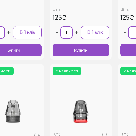
Ціна:
Ціна:
125₴
125₴
+
-
+
-
В 1 клік
В 1 клік
Купити
Купити
вності
У наявності
У наяв