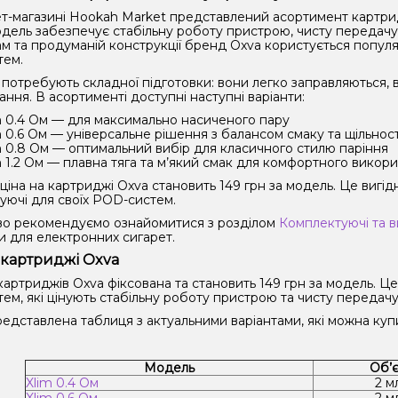
т-магазині Hookah Market представлений асортимент картридж
дель забезпечує стабільну роботу пристрою, чисту передачу с
м та продуманій конструкції бренд Oxva користується популя
ем.
потребують складної підготовки: вони легко заправляються, 
ння. В асортименті доступні наступні варіанти:
m 0.4 Ом — для максимально насиченого пару
m 0.6 Ом — універсальне рішення з балансом смаку та щільност
m 0.8 Ом — оптимальний вибір для класичного стилю паріння
m 1.2 Ом — плавна тяга та м’який смак для комфортного викор
іна на картриджі Oxva становить 149 грн за модель. Це вигідн
уючі для своїх POD-систем.
о рекомендуємо ознайомитися з розділом
Комплектуючі та в
и для електронних сигарет.
 картриджі Oxva
картриджів Oxva фіксована та становить 149 грн за модель. Ц
ем, які цінують стабільну роботу пристрою та чисту передачу
едставлена таблиця з актуальними варіантами, які можна купи
Модель
Об’
Xlim 0.4 Ом
2 м
Xlim 0.6 Ом
2 м