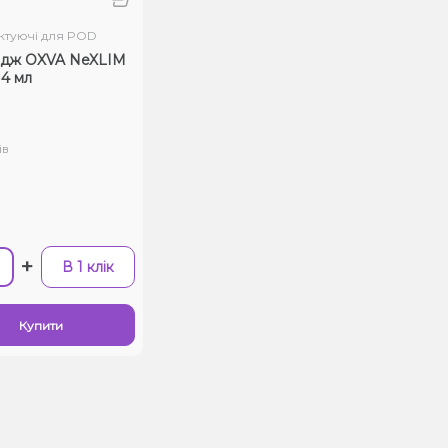
туючі для POD
идж OXVA NeXLIM
 4 мл
ів
+
В 1 клік
Купити