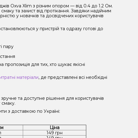
ів Oxva Xlim з різним опором — від 0.4 до 1.2 Ом.
маку та захист від протікання. Завдяки надійним
рністю у новачків та досвідчених користувачів
встановлюються у пристрій та одразу готові до
і пару
истання
а пропозиція для тих, хто шукає якісні
итратні матеріали
, де представлені всі необхідні
е зручне та доступне рішення для користувачів
 смаку.
ти з доставкою по Україні:
єм
Ціна
л
149 грн
л
149 грн