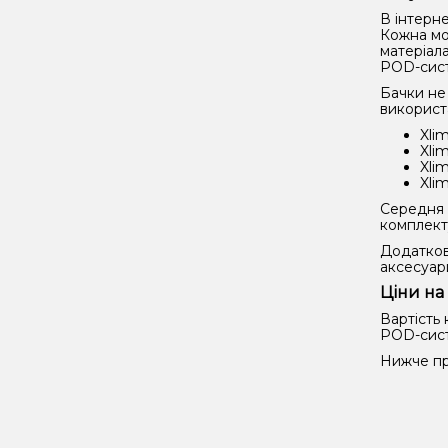
В інтерне
Кожна мо
матеріала
POD-сист
Бачки не 
використа
Xli
Xli
Xli
Xli
Середня ц
комплект
Додатков
аксесуар
Ціни на
Вартість 
POD-сист
Нижче пр