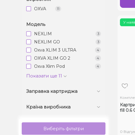
OXVA
11
У ная
Модель
NEXLIM
3
NEXLIM GO
3
Oxva XLIM 3 ULTRA
4
OXVA XLIM GO 2
4
Oxva Xlim Pod
4
Показати ще 11
Заправка картриджа
Компле
Картри
Країна виробника
fill 0.6
Виберіть фільтри
0 Відгук