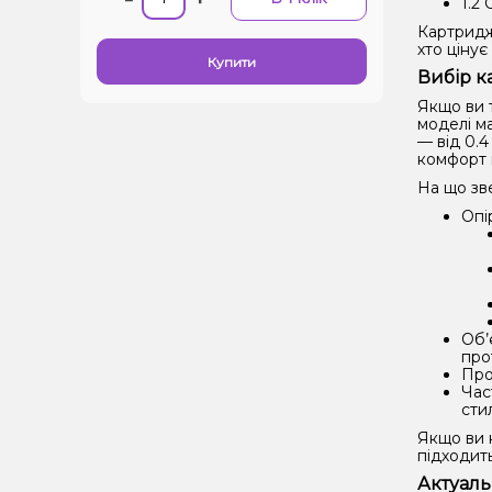
1.2
Картриджі
хто цінує
Купити
Вибір к
Якщо ви 
моделі ма
— від 0.4
комфорт п
На що зв
Опі
Об’
про
Про
Час
стил
Якщо ви н
підходить
Актуаль