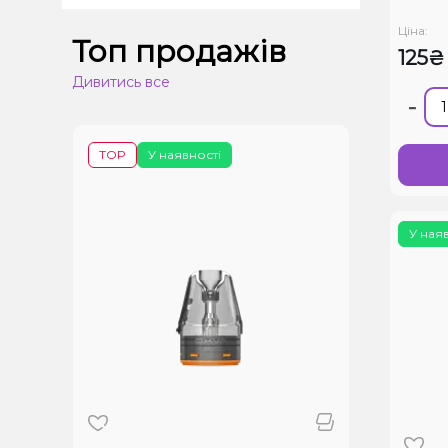
Ціна:
Топ продажів
125₴
Дивитись все
-
TOP
У наявності
У ная