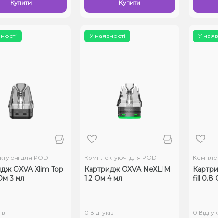
Купити
Купити
вності
У наявності
У наяв
ктуючі для POD
Комплектуючі для POD
Комплек
дж OXVA Xlim Top
Картридж OXVA NeXLIM
Картри
 Ом 3 мл
1.2 Ом 4 мл
fill 0.8
ів
0 Відгуків
0 Відгук