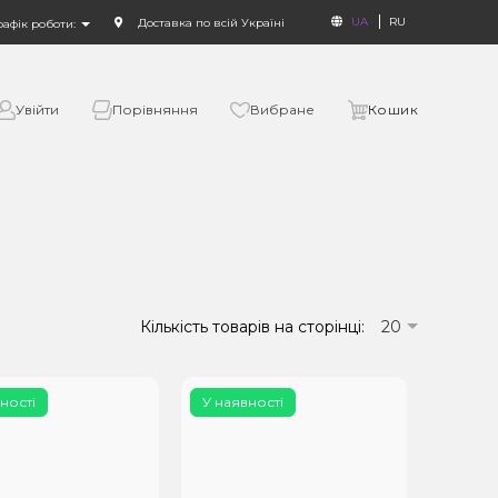
UA
RU
Доставка по всій Україні
рафік роботи:
Увійти
Порівняння
Вибране
Кошик
Кількість товарів на сторінці:
20
ності
У наявності