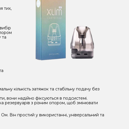
я тих,
вибір
опором
у та
та
альну кількість затяжок та стабільну подачу без
и, вони надійно фіксуються в подсистемі.
ка резервуарів з різним опором, щоб змінювати
 Ом. Він простий у використанні, універсальний та