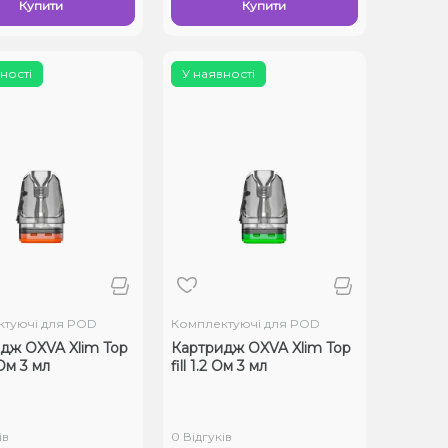
Купити
Купити
ності
У наявності
туючі для POD
Комплектуючі для POD
дж OXVA Xlim Top
Картридж OXVA Xlim Top
 Ом 3 мл
fill 1.2 Ом 3 мл
ів
0 Відгуків