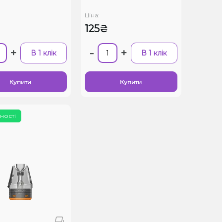
Ціна:
125₴
+
-
+
В 1 клік
В 1 клік
Купити
Купити
ності