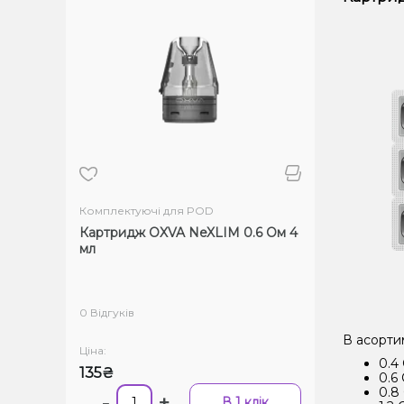
Комплектуючі для POD
Картридж OXVA NeXLIM 0.6 Ом 4
мл
0 Відгуків
В асортим
Ціна:
0.4
135₴
0.6
0.8
-
+
В 1 клік