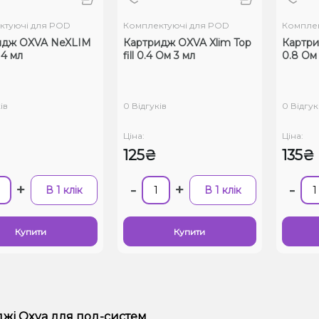
ктуючі для POD
Комплектуючі для POD
Комплек
идж OXVA NeXLIM
Картридж OXVA Xlim Top
Картр
 4 мл
fill 0.4 Ом 3 мл
0.8 Ом
ів
0 Відгуків
0 Відгук
Ціна:
Ціна:
125₴
135₴
+
-
+
-
В 1 клік
В 1 клік
Купити
Купити
жі Oxva для под-систем