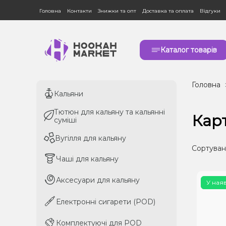
Головна
Контакти
Знижки та опт
Доставка та оплата
Відгуки
Каталог товарів
Головна
Кальяни
Кальяни
Тютюн для кальяну та кальянні
Тютюн для кальяну та кальянні
Кар
суміші
суміші
Вугілля для кальяну
Вугілля для кальяну
Сортуван
Чаші для кальяну
Чаші для кальяну
Аксесуари для кальяну
Аксесуари для кальяну
У ная
Електронні сигарети (POD)
Електронні сигарети (POD)
Комплектуючі для POD
Комплектуючі для POD