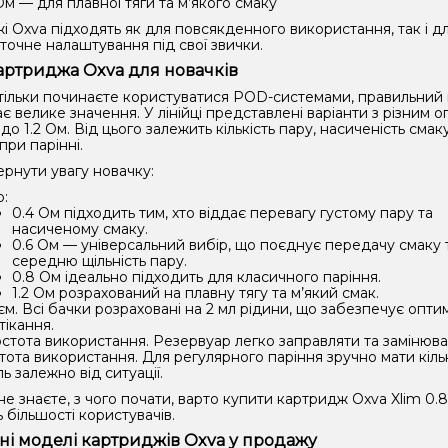
 Ом — для плавної тяги та м’якого смаку
 Oxva підходять як для повсякденного використання, так і дл
 точне налаштування під свої звички.
артриджа Oxva для новачків
тільки починаєте користуватися POD-системами, правильний 
є велике значення. У лінійці представлені варіанти з різним 
 до 1.2 Ом. Від цього залежить кількість пару, насиченість смак
ри парінні.
ернути увагу новачку:
р:
0.4 Ом підходить тим, хто віддає перевагу густому пару та
насиченому смаку.
0.6 Ом — універсальний вибір, що поєднує передачу смаку 
середню щільність пару.
0.8 Ом ідеально підходить для класичного паріння.
1.2 Ом розрахований на плавну тягу та м’який смак.
єм. Всі бачки розраховані на 2 мл рідини, що забезпечує оптим
тікання.
стота використання. Резервуар легко заправляти та замінюват
тота використання. Для регулярного паріння зручно мати кіль
ь залежно від ситуації.
е знаєте, з чого почати, варто купити картридж Oxva Xlim 0.8
 більшості користувачів.
ні моделі картриджів Oxva у продажу