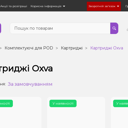
Акції та розіграші
Корисна інформація
Зворотній зв'язок
Г
Комплектуючі для POD
Картриджі
Картриджі Oxva
триджі Oxva
За замовчуванням
ня:
вності
У наявності
У наяв