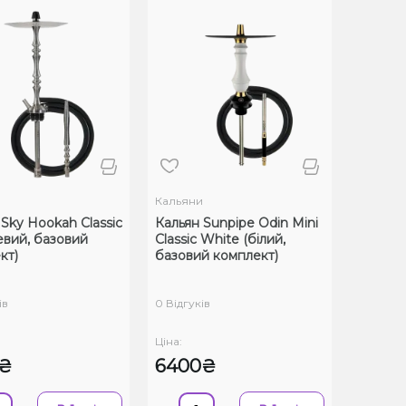
и
Кальяни
 Sky Hookah Classic
Кальян Sunpipe Odin Mini
евий, базовий
Classic White (білий,
кт)
базовий комплект)
ів
0 Відгуків
Ціна:
0₴
6400₴