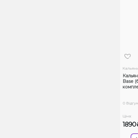
Кальян
Кальян
Base (
компле
0 Відгук
Ціна:
1890