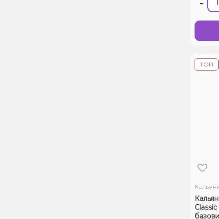
-
ТОП
Кальян
Кальян
Classic
базови