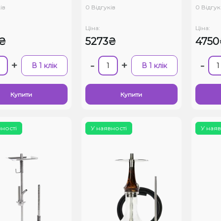
ів
0 Відгуків
0 Відгук
Ціна:
Ціна:
₴
5273₴
4750
+
-
+
-
В 1 клік
В 1 клік
Купити
Купити
вності
У наявності
У наяв