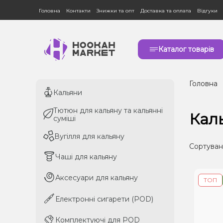
Головна
Контакти
Знижки та опт
Доставка та оплата
Відгуки
Каталог товарів
Головна
Кальяни
Кальяни
Тютюн для кальяну та кальянні
Тютюн для кальяну та кальянні
Кал
суміші
суміші
Вугілля для кальяну
Вугілля для кальяну
Сортуван
Чаші для кальяну
Чаші для кальяну
Аксесуари для кальяну
Аксесуари для кальяну
ТОП
Електронні сигарети (POD)
Електронні сигарети (POD)
Комплектуючі для POD
Комплектуючі для POD