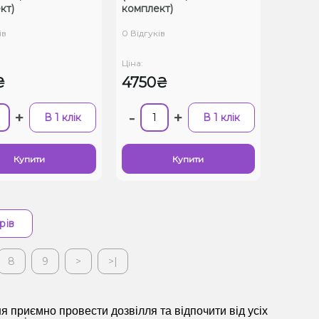
кт)
комплект)
ів
0 Відгуків
Ціна:
₴
4750₴
+
-
+
В 1 клік
В 1 клік
Купити
Купити
рів
8
9
>
>|
я приємно провести дозвілля та відпочити від усіх