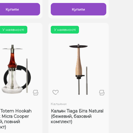
Купити
Купити
У наявності
У наявності
и
Кальяни
 Totem Hookah
Кальян Tiaga Біта Natural
 Micra Cooper
(бежевий, базовий
й, повний
комплект)
кт)