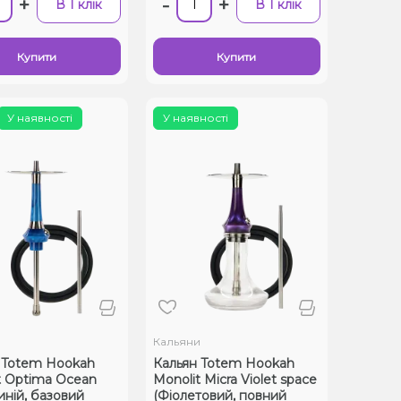
+
-
+
В 1 клік
В 1 клік
Купити
Купити
У наявності
У наявності
и
Кальяни
 Totem Hookah
Кальян Totem Hookah
t Optima Ocean
Monolit Micra Violet space
иній, базовий
(Фіолетовий, повний