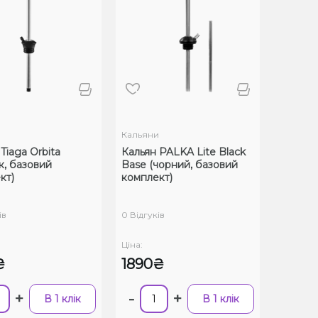
и
Кальяни
Tiaga Orbita
Кальян PALKA Lite Black
к, базовий
Base (чорний, базовий
кт)
комплект)
ів
0 Відгуків
Ціна:
₴
1890₴
+
-
+
В 1 клік
В 1 клік