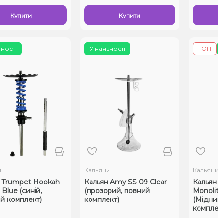
Купити
Купити
вності
У наявності
ТОП
и
Кальяни
Кальян
 Trumpet Hookah
Кальян Amy SS 09 Clear
Кальян
 Blue (синій,
(прозорий, повний
Monolit
й комплект)
комплект)
(Мідни
компле