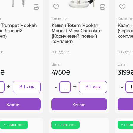
и
Кальяни
Кальян
 Trumpet Hookah
Кальян Totem Hookah
Кальян 
ік, базовий
Monolit Micra Chocolate
(черво
кт)
(Коричневий, повний
компле
комплект)
ів
0 Відгуків
0 Відгук
Ціна:
Ціна:
0₴
4750₴
3199
+
-
+
-
В 1 клік
В 1 клік
Купити
Купити
У наявності
У наявності
У наяв