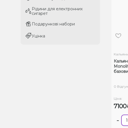
Рідини для електронних
Рідини для електронних
сигарет
сигарет
Подарункові набори
Подарункові набори
Уцінка
Уцінка
Кальян
Кальян
Monolit
базови
0 Відгук
Ціна:
7100
-