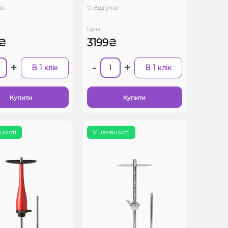
ів
0 Відгуків
Ціна:
₴
3199₴
+
-
+
В 1 клік
В 1 клік
Купити
Купити
ності
У наявності