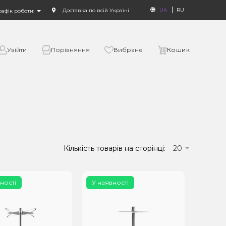
UA
RU
Доставка по всій Україні
рафік роботи:
Увійти
Порівняння
Вибране
Кошик
Кількість товарів на сторінці:
20
ності
У наявності