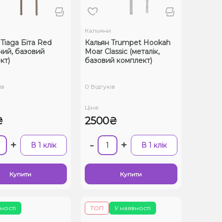
и
Кальяни
Tiaga Біта Red
Кальян Trumpet Hookah
ний, базовий
Moar Classic (металік,
кт)
базовий комплект)
ів
0 Відгуків
Ціна:
₴
2500₴
+
-
+
В 1 клік
В 1 клік
Купити
Купити
ності
ТОП
У наявності