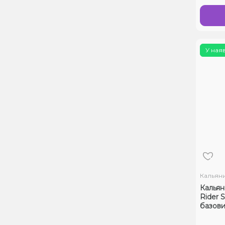
У ная
Кальян
Кальян
Rider S
базови