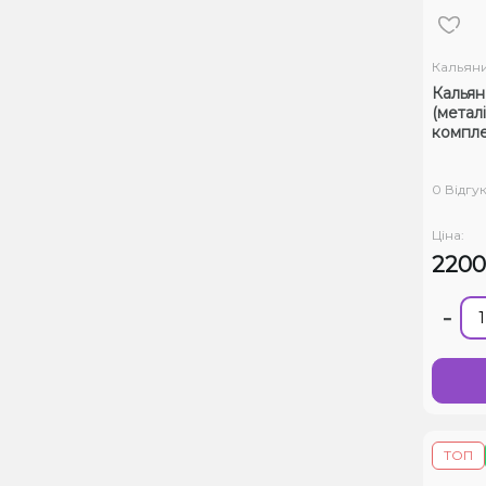
Кальян
Кальян
(метал
компле
0 Відгук
Ціна:
220
-
ТОП