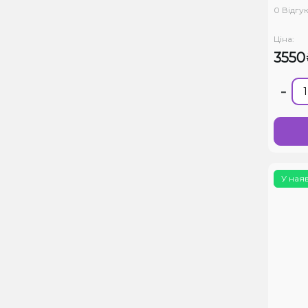
0 Відгук
Ціна:
3550
-
У ная