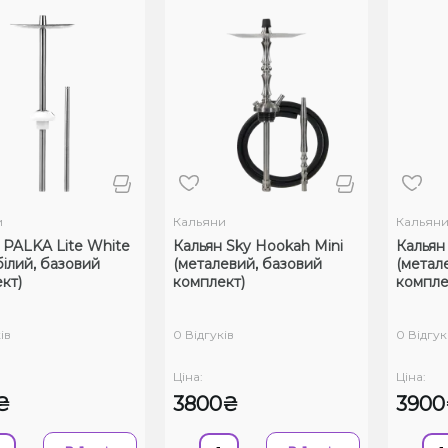
и
Кальяни
Кальян
 PALKA Lite White
Кальян Sky Hookah Mini
Кальян
білий, базовий
(металевий, базовий
(метал
кт)
комплект)
компле
ів
0 Відгуків
0 Відгук
Ціна:
Ціна:
₴
3800₴
390