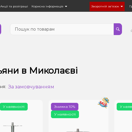
Акції та розіграші
Корисна інформація
Зворотній зв'язок
Г
ьяни в Миколаєві
За замовчуванням
ня:
У наявності
Знижка 10%
У наяв
У наявності