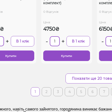
комплект)
компле
ів
0 Відгуків
0 Відгук
Ціна:
Ціна:
0₴
4750₴
6150
+
-
+
-
В 1 клік
В 1 клік
Купити
Купити
Показати ще 20 това
1
2
3
4
5
6
7
кожного, навіть самого зайнятого, городянина виникає бажанн