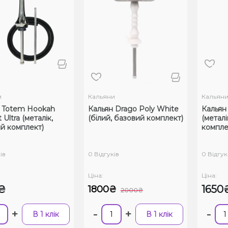
и
Кальяни
Кальян
 Totem Hookah
Кальян Drago Poly White
Кальян 
 Ultra (металік,
(білий, базовий комплект)
(металі
й комплект)
компле
ів
0 Відгуків
0 Відгук
Ціна:
Ціна:
₴
1650
1800₴
2000₴
+
-
+
-
В 1 клік
В 1 клік