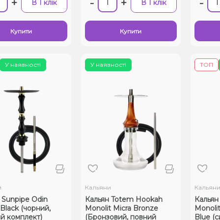
+
-
+
-
В 1 клік
В 1 клік
Купити
Купити
У наявності
У наявності
ТОП
и
Кальяни
Кальян
 Sunpipe Odin
Кальян Totem Hookah
Кальян
 Black (чорний,
Monolit Micra Bronze
Monoli
й комплект)
(Бронзовий, повний
Blue (с