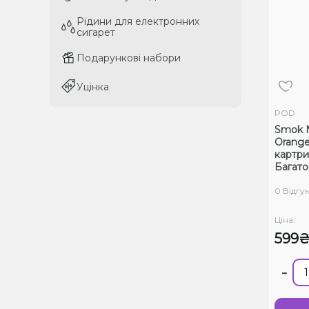
Рідини для електронних
Рідини для електронних
сигарет
сигарет
Подарункові набори
Подарункові набори
Уцінка
Уцінка
POD
Smok 
Orange
картр
Багат
0 Відгук
Ціна:
599
-