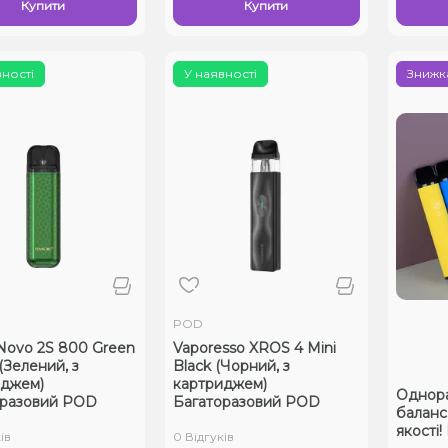
Купити
Купити
вності
У наявності
Знижка
POD
ovo 2S 800 Green
Vaporesso XROS 4 Mini
(Зелений, з
Black (Чорний, з
иджем)
картриджем)
Однораз
оразовий POD
Багаторазовий POD
баланс 
якості
ів
0 Відгуків