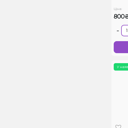
Ціна:
800
-
У ная