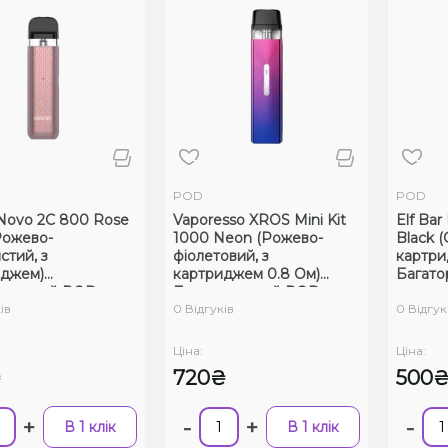
POD
POD
Novo 2C 800 Rose
Vaporesso XROS Mini Kit
Elf Bar
Рожево-
1000 Neon (Рожево-
Black 
стий, з
фіолетовий, з
картри
иджем)
картриджем 0.8 Ом)
Багато
оразовий POD
Багаторазовий POD
ів
0 Відгуків
0 Відгук
Ціна:
Ціна:
₴
720₴
500
+
-
+
-
В 1 клік
В 1 клік