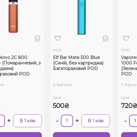
POD
POD
Novo 2C 800
Elf Bar Mate 500 Blue
Vapore
 (Помаранчевий, з
(Синій, без картриджа)
1000 F
иджем)
Багаторазовий POD
(Зелен
оразовий POD
POD
ів
0 Відгуків
0 Відгук
Ціна:
Ціна:
₴
500₴
720
+
-
+
-
В 1 клік
В 1 клік