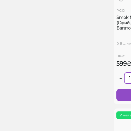
POD
Smok N
(Сірий
Багат
0 Відгук
Ціна:
599
-
У ная