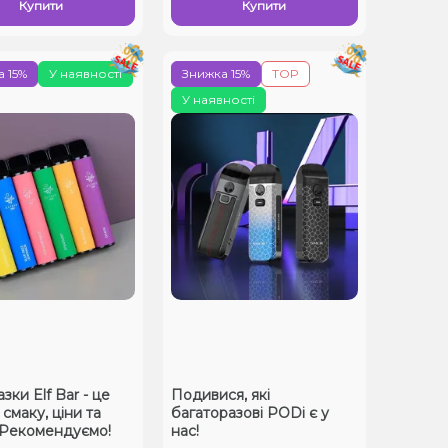
Купити
Купити
 15%
У наявності
Знижка 15%
TOP
У наявності
ки Elf Bar - це
Подивися, які
смаку, ціни та
багаторазові PODі є у
! Рекомендуємо!
нас!