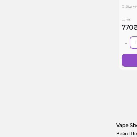
0 Відгук
Ціна:
770
-
Vape Sh
Вейп Шоп