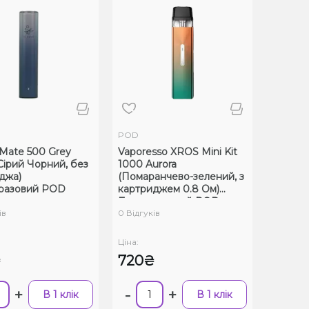
POD
 Mate 500 Grey
Vaporesso XROS Mini Kit
(Сірий Чорний, без
1000 Aurora
джа)
(Помаранчево-зелений, з
разовий POD
картриджем 0.8 Ом)
Багаторазовий POD
ів
0 Відгуків
Ціна:
₴
720₴
+
-
+
В 1 клік
В 1 клік