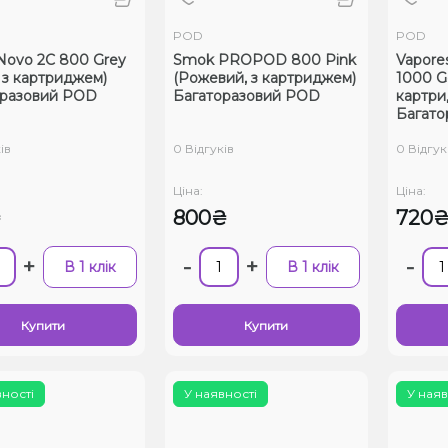
POD
POD
ovo 2C 800 Grey
Smok PROPOD 800 Pink
Vapore
, з картриджем)
(Рожевий, з картриджем)
1000 Go
оразовий POD
Багаторазовий POD
картри
Багато
ів
0 Відгуків
0 Відгук
Ціна:
Ціна:
₴
800₴
720
+
-
+
-
В 1 клік
В 1 клік
Купити
Купити
вності
У наявності
У наяв