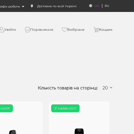
UA
RU
Доставка по всій Україні
рафік роботи:
Увійти
Порівняння
Вибране
Кошик
Кількість товарів на сторінці:
20
ності
У наявності