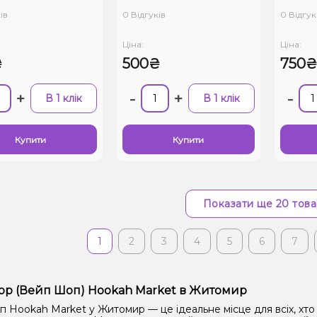
ів
0 Відгуків
0 Відгук
Ціна:
Ціна:
₴
500₴
750
+
-
+
-
В 1 клік
В 1 клік
Купити
Купити
Показати ще 20 това
1
2
3
4
5
6
7
op (Вейп Шоп) Hookah Market в Житомир
 Hookah Market у Житомир — це ідеальне місце для всіх, хто 