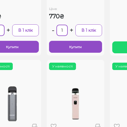
Ціна:
₴
770₴
+
-
+
В 1 клік
В 1 клік
Купити
Купити
вності
У наявності
У наяв