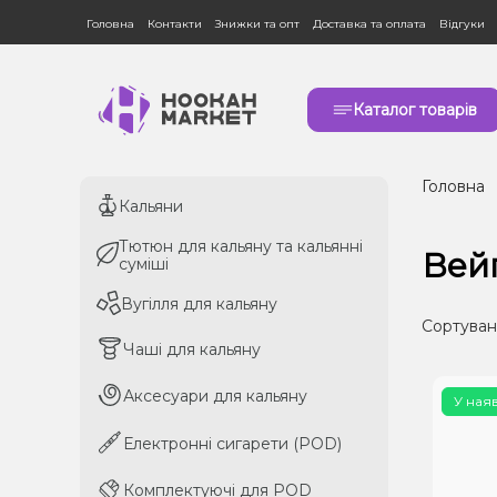
Головна
Контакти
Знижки та опт
Доставка та оплата
Відгуки
Каталог товарів
Головна
Кальяни
Кальяни
Тютюн для кальяну та кальянні
Тютюн для кальяну та кальянні
Вей
суміші
суміші
Вугілля для кальяну
Вугілля для кальяну
Сортуван
Чаші для кальяну
Чаші для кальяну
Аксесуари для кальяну
Аксесуари для кальяну
У ная
Електронні сигарети (POD)
Електронні сигарети (POD)
Комплектуючі для POD
Комплектуючі для POD