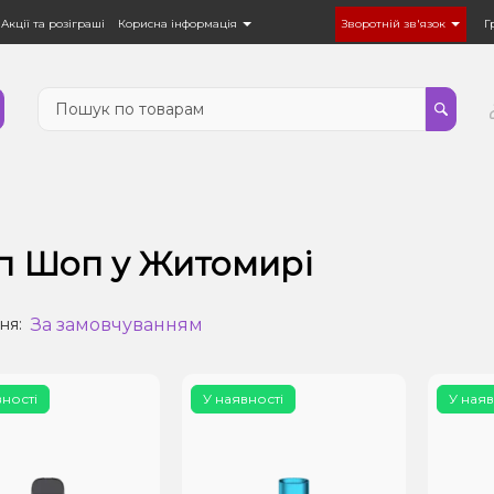
Акції та розіграші
Корисна інформація
Зворотній зв'язок
Г
п Шоп у Житомирі
За замовчуванням
ня:
вності
У наявності
У наяв