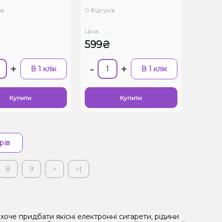
ів
0 Відгуків
Ціна:
₴
599₴
+
-
+
В 1 клік
В 1 клік
Купити
Купити
рів
8
9
>
>|
хоче придбати якісні електронні сигарети, рідини