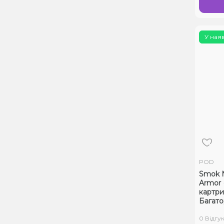
У ная
POD
Smok N
Armor 
картр
Багат
0 Відгук