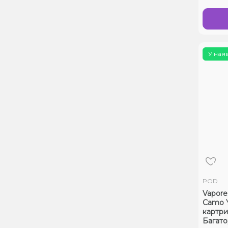
У ная
POD
Vapore
Camo Y
картр
Багат