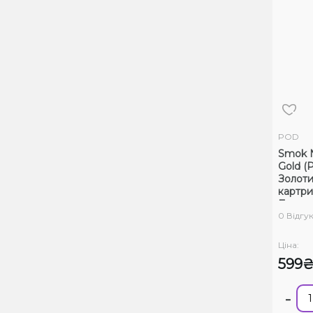
POD
Smok 
Gold (
Золоти
картр
Багат
0 Відгук
Ціна:
599
-