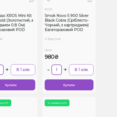
POD
sso XROS Mini Kit
Smok Novo 5 900 Silver
ld (Золотистий, з
Black Cobra (Сріблясто-
джем 0.8 Ом)
Чорний, з картриджем)
разовий POD
Багаторазовий POD
ів
0 Відгуків
Ціна:
₴
980₴
+
-
+
В 1 клік
В 1 клік
Купити
Купити
ності
У наявності