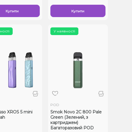
Купити
Купити
ності
У наявності
POD
sso XROS 5 mini
Smok Novo 2C 800 Pale
ah
Green (Зелений, з
картриджем)
Багаторазовий POD