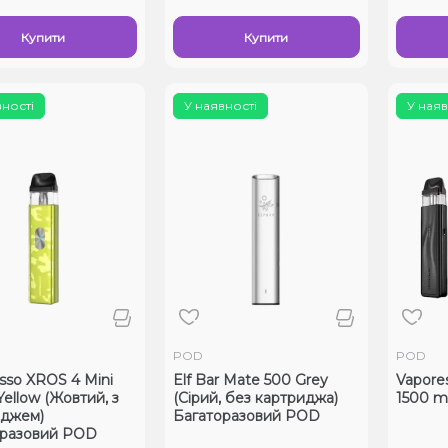
Купити
Купити
вності
У наявності
У наяв
POD
POD
sso XROS 4 Mini
Elf Bar Mate 500 Grey
Vapore
ellow (Жовтий, з
(Сірий, без картриджа)
1500 m
иджем)
Багаторазовий POD
оразовий POD