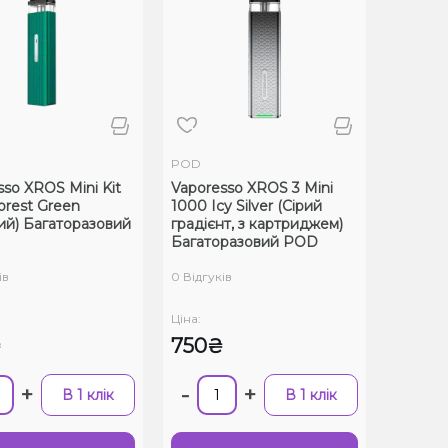
POD
sso XROS Mini Kit
Vaporesso XROS 3 Mini
orest Green
1000 Icy Silver (Сірий
ий) Багаторазовий
градієнт, з картриджем)
Багаторазовий POD
ів
0 Відгуків
Ціна:
₴
750₴
+
-
+
В 1 клік
В 1 клік