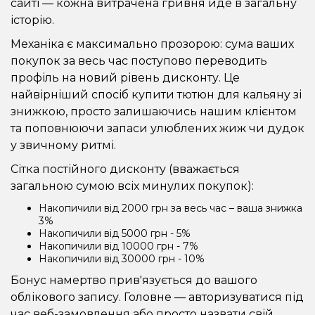
сайті — кожна витрачена гривня йде в загальну
Рідини для електронних сигарет
історію.
Механіка є максимально прозорою: сума ваших
Подарункові набори
покупок за весь час поступово переводить
профіль на новий рівень дисконту. Це
Уцінка
найвірніший спосіб купити тютюн для кальяну зі
знижкою, просто залишаючись нашим клієнтом
та поповнюючи запаси улюблених жиж чи дудок
у звичному ритмі.
Сітка постійного дисконту (вважається
загальною сумою всіх минулих покупок):
Накопичили від 2000 грн за весь час – ваша знижка
3%
Накопичили від 5000 грн - 5%
Накопичили від 10000 грн - 7%
Накопичили від 30000 грн - 10%
Бонус намертво прив'язується до вашого
облікового запису. Головне — авторизуватися під
час веб-замовлення або просто назвати свій