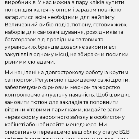
виробників. У нас можна в пару кліків купити
тютюн для кальяну оптом і заразом повністю
затаритися всім необхідним для вейпінгу.
Величезний вибір подів, тютюну, готових жиж,
наборів для самозамішування, розхідників та
багаторазок від провідних світових та
українських брендів дозволяє закрити всі
закупівлі в одному місці, не збираючи посилки
різними складами.
Ми націлені на довгострокову роботу із крутим
саппортом. Регулярно підкидаємо свіжі дропи,
забезпечуємо фірмовим мерчом та жорстко
контролюємо актуальну наявність. Щоб швидко
замовити тютюн для закладів та поповнити
вітрини хітовими парилками, кидайте запит
через форму зворотного зв'язку в особистому
кабінеті або набирайте менеджера. Ми
оперативно переведемо ваш облік у статус B2B