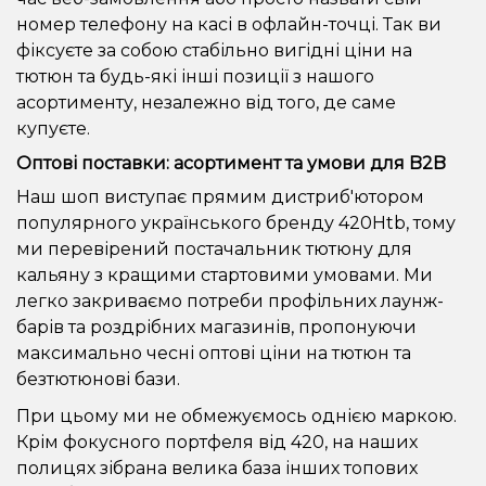
номер телефону на касі в офлайн-точці. Так ви
фіксуєте за собою стабільно вигідні ціни на
тютюн та будь-які інші позиції з нашого
асортименту, незалежно від того, де саме
купуєте.
Оптові поставки: асортимент та умови для B2B
Наш шоп виступає прямим дистриб'ютором
популярного українського бренду 420Htb, тому
ми перевірений постачальник тютюну для
кальяну з кращими стартовими умовами. Ми
легко закриваємо потреби профільних лаунж-
барів та роздрібних магазинів, пропонуючи
максимально чесні оптові ціни на тютюн та
безтютюнові бази.
При цьому ми не обмежуємось однією маркою.
Крім фокусного портфеля від 420, на наших
полицях зібрана велика база інших топових