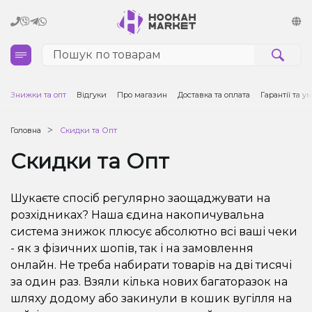
Кальяни
Знижки та опт
Відгуки
Про магазин
Доставка та оплата
Гарантії та 
Тютюн для кальяну та кальянні суміші
Головна
Скидки та Опт
Скидки та Опт
Вугілля для кальяну
Чаші для кальяну
Шукаєте спосіб регулярно заощаджувати на
розхідниках? Наша єдина накопичувальна
Аксесуари для кальяну
система знижок плюсує абсолютно всі ваші чеки
- як з фізичних шопів, так і на замовлення
Електронні сигарети (POD)
онлайн. Не треба набирати товарів на дві тисячі
за один раз. Взяли кілька нових багаторазок на
Комплектуючі для POD
шляху додому або закинули в кошик вугілля на