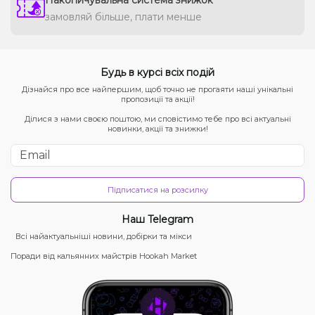
замовляй більше, плати менше
Будь в курсі всіх подій
Дізнайся про все найпершим, щоб точно не прогаяти наші унікальні
пропозиції та акції!
Ділися з нами своєю поштою, ми сповістимо тебе про всі актуальні
новинки, акції та знижки!
Підписатися на розсилку
Наш Telegram
Всі найактуальніші новини, добірки та мікси
Поради від кальянних майстрів Hookah Market