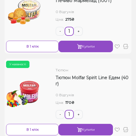
Печиво Мармелад (100 г)
0 Відгуків
275₴
Ціна:
-
+
В 1 клік
Купити
У наявності
Тютюн
Тютюн Molfar Spirit Line Едем (40
г)
0 Відгуків
170₴
Ціна:
-
+
В 1 клік
Купити