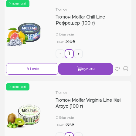
У наявності
Тютюн
Тютюн Molfar Chill Line
Рефрешер (100 г)
0 Відгуків
290₴
Ціна:
-
+
В 1 клік
Купити
У наявності
Тютюн
Тютюн Molfar Virginia Line Ківі
Агрус (100 г)
0 Відгуків
275₴
Ціна: