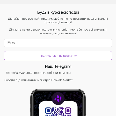
Будь в курсі всіх подій
Дізнайся про все найпершим, щоб точно не прогаяти наші унікальні
пропозиції та акції!
Ділися з нами своєю поштою, ми сповістимо тебе про всі актуальні
новинки, акції та знижки!
Підписатися на розсилку
Наш Telegram
Всі найактуальніші новини, добірки та мікси
Поради від кальянних майстрів Hookah Market