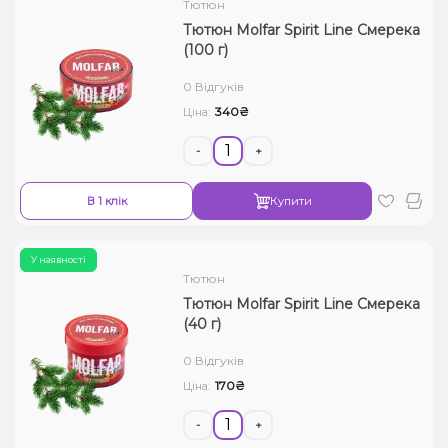
Тютюн
Тютюн Molfar Spirit Line Смерека
(100 г)
0 Відгуків
340₴
Ціна:
-
+
В 1 клік
Купити
У наявності
Тютюн
Тютюн Molfar Spirit Line Смерека
(40 г)
0 Відгуків
170₴
Ціна:
-
+