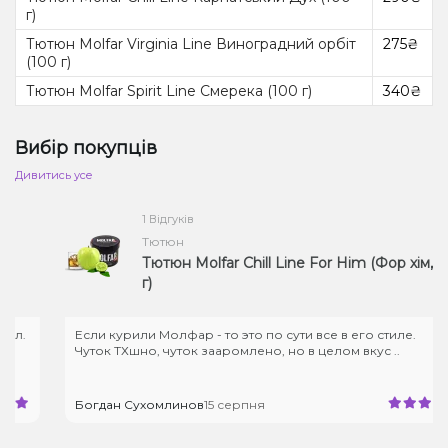
г)
Тютюн Molfar Virginia Line Виноградний орбіт
275₴
(100 г)
Тютюн Molfar Spirit Line Смерека (100 г)
340₴
Вибір покупців
Дивитись усе
1 Відгуків
Тютюн
Тютюн Molfar Chill Line For Him (Фор хім, 40
г)
.
Если курили Молфар - то это по сути все в его стиле.
Чуток ТХшно, чуток зааромлено, но в целом вкус ..
Богдан Сухомлинов
15 серпня