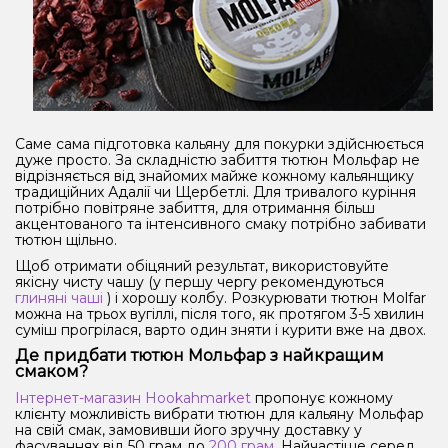
Саме сама підготовка кальяну для покурки здійснюється
дуже просто. За складністю забиття тютюн Мольфар не
відрізняється від знайомих майже кожному кальянщику
традиційних Адалії чи Щербетлі. Для тривалого куріння
потрібно повітряне забиття, для отримання більш
акцентованого та інтенсивного смаку потрібно забивати
тютюн щільно.
Щоб отримати обіцяний результат, використовуйте
якісну чисту чашу (у першу чергу рекомендуються
глиняні чаші
) і хорошу колбу. Розкурювати тютюн Molfar
можна на трьох вугіллі, після того, як протягом 3-5 хвилин
суміш прогрілася, варто один зняти і курити вже на двох.
Де придбати тютюн Мольфар з найкращим
смаком?
Інтернет-магазин Hookahmarket
пропонує кожному
клієнту можливість вибрати тютюн для кальяну Мольфар
на свій смак, замовивши його зручну доставку у
фасуваннях від 50 грам до
200 грам
. Найчастіше серед