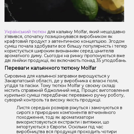
Український тютюн
для кальяну Molfar, який нещодавно
з'явився, спочатку позиціонувався виробником як
крафтовий продукт з автентичною концепцією. Згодом
суміш почала здобувати все більшу популярність і тепер
користується широким визнанням серед цінителів
ароматного диму. Сьогодні на ринку пропонуються вже
дві лінійки продукції, які включають понад 35 уподобань.
Переваги кальянного тютюну Molfar
Сировина для кальянної заправки вирощується у
Закарпатській області, де у виробника є власні поля,
угіддя та пасіки. Тому тютюн Molfar у своєму складі
містить справжній бджолиний мед. Процес виготовлення
курильної суміші передбачає переважно ручну роботу,
суворий контроль та високу якість продукції.
Листя середніх розмірів ріжуться і замочуються в
сиропі з природних компонентів вітчизняного
походження, тоді як ароматизатори
використовуються екстракти і витяжки, що
імпортуються з Європи. Оскільки під час
виробництва вся продукція проходить чотири