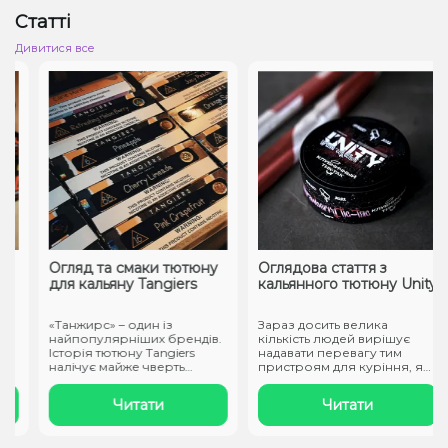
Статті
Дивитися все
Огляд та смаки тютюну
Оглядова стаття з
для кальяну Tangiers
кальянного тютюну Unity
«Танжирс» – один із
Зараз досить велика
найпопулярніших брендів.
кількість людей вирішує
Історія тютюну Tangiers
надавати перевагу тим
налічує майже чверть
пристроям для куріння, які
століття. ..
не ство..
Читати
Читати