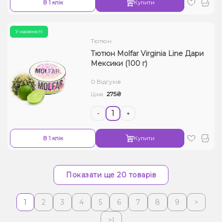
В 1 клік
Купити
У наявності
Тютюн
Тютюн Molfar Virginia Line Дари
Мексики (100 г)
0 Відгуків
275₴
Ціна:
-
+
В 1 клік
Купити
Показати ще 20 товарів
1
2
3
4
5
6
7
8
9
>
>|