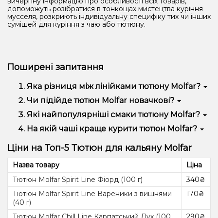
вичерпну інформацію про особливості всіх товарів,
допоможуть розібратися в тонкощах мистецтва куріння
мусселя, розкриють індивідуальну специфіку тих чи інших
сумішей для куріння з чаю або тютюну.
Поширені запитання
Яка різниця між лінійками тютюну Molfar?
Класична лінійка Virginia має низьку міцність, Chill –
Чи підійде тютюн Molfar новачкові?
середню, а лінійка Spirit – високу.
Так, Molfar у своєму асортименті смаків має широку
Які найпопулярніші смаки тютюну Molfar?
палітру, яка задовольнить як новачка, так і
Ice apple, For Her, Чорнобаївка, Vendeta, Самурай.
На якій чаші краще курити тютюн Molfar?
любителя.
Для куріння тютюну Molfar відмінно підійдуть будь-
Ціни на Топ-5 Тютюн для кальяну Molfar
які чаші - турки, убивашки, фанелі тощо.
Назва товару
Ціна
Тютюн Molfar Spirit Line Фіорд (100 г)
340₴
Тютюн Molfar Spirit Line Вареники з вишнями
170₴
(40 г)
Тютюн Molfar Chill Line Карпатський Дух (100
290₴