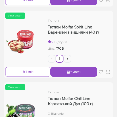
В 1 клік
Купити
У наявності
Тютюн
Тютюн Molfar Spirit Line
Вареники з вишнями (40 г)
5
1 Відгуків
170₴
Ціна:
-
+
В 1 клік
Купити
У наявності
Тютюн
Тютюн Molfar Chill Line
Карпатський Дух (100 г)
0 Відгуків