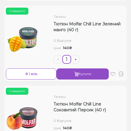
У наявності
Тютюн
Тютюн Molfar Chill Line Зелений
манго (40 г)
0 Відгуків
140₴
Ціна:
-
+
В 1 клік
Купити
У наявності
Тютюн
Тютюн Molfar Chill Line
Соковитий Персик (40 г)
0 Відгуків
140₴
Ціна: