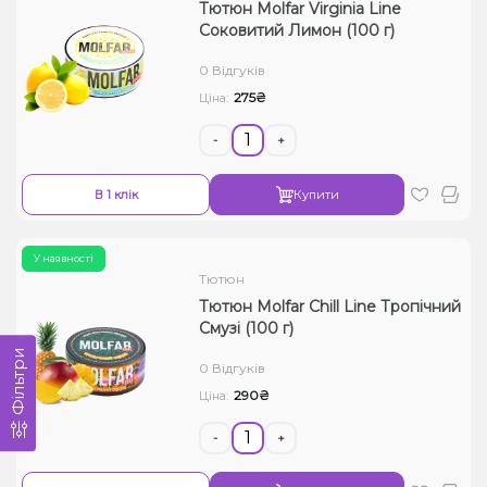
Тютюн Molfar Virginia Line
Соковитий Лимон (100 г)
0 Відгуків
275₴
Ціна:
-
+
В 1 клік
Купити
У наявності
Тютюн
Тютюн Molfar Chill Line Тропічний
Смузі (100 г)
Фільтри
0 Відгуків
290₴
Ціна:
-
+