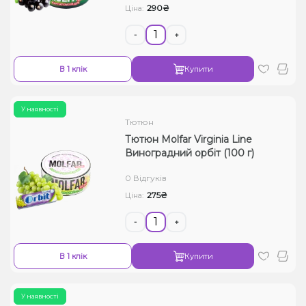
290₴
Ціна:
-
+
В 1 клік
Купити
У наявності
Тютюн
Тютюн Molfar Virginia Line
Виноградний орбіт (100 г)
0 Відгуків
275₴
Ціна:
-
+
В 1 клік
Купити
У наявності