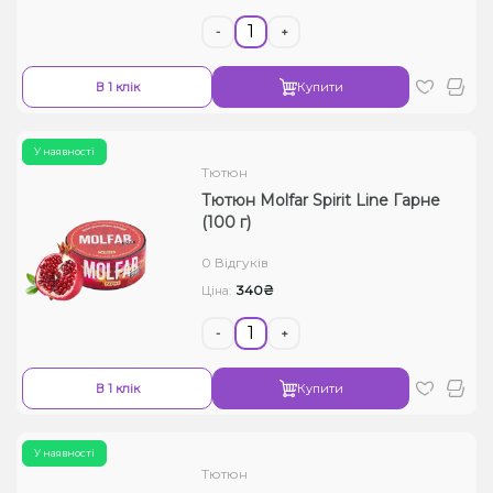
-
+
В 1 клік
Купити
У наявності
Тютюн
Тютюн Molfar Spirit Line Гарне
(100 г)
0 Відгуків
340₴
Ціна:
-
+
В 1 клік
Купити
У наявності
Тютюн