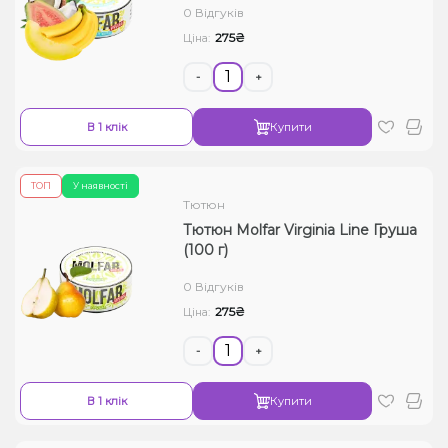
0 Відгуків
275₴
Ціна:
-
+
В 1 клік
Купити
ТОП
У наявності
Тютюн
Тютюн Molfar Virginia Line Груша
(100 г)
0 Відгуків
275₴
Ціна:
-
+
В 1 клік
Купити