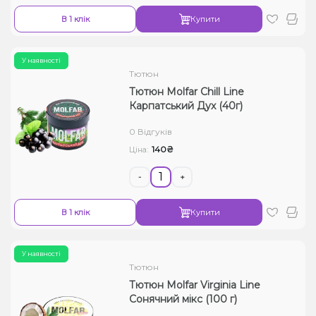
В 1 клік
Купити
У наявності
Тютюн
Тютюн Molfar Chill Line
Карпатський Дух (40г)
0 Відгуків
140₴
Ціна:
-
+
В 1 клік
Купити
У наявності
Тютюн
Тютюн Molfar Virginia Line
Сонячний мікс (100 г)