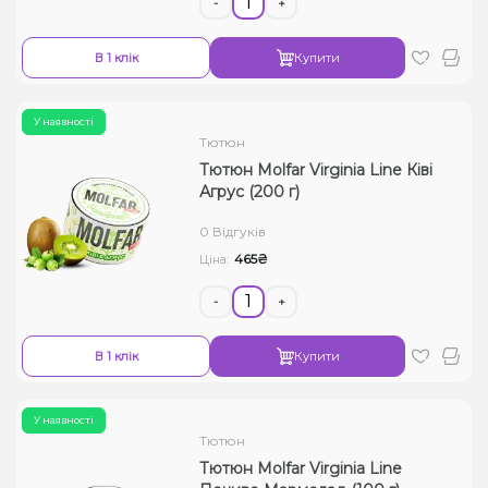
-
+
В 1 клік
Купити
У наявності
Тютюн
Тютюн Molfar Virginia Line Ківі
Агрус (200 г)
0 Відгуків
465₴
Ціна:
-
+
В 1 клік
Купити
У наявності
Тютюн
Тютюн Molfar Virginia Line