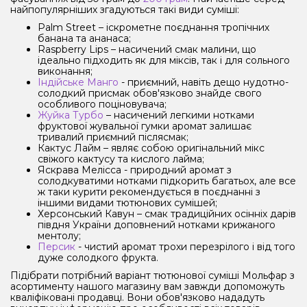
найпопулярніших згадуються такі види суміші:
Palm Street – іскрометне поєднання тропічних
банана та ананаса;
Raspberry Lips – насичений смак малини, що
ідеально підходить як для міксів, так і для сольного
виконання;
Індійське Манго
- приємний, навіть дещо нудотно-
солодкий присмак обов'язково знайде свого
особливого поціновувача;
Жуйка Турбо
– насичений легкими нотками
фруктової жувальної гумки аромат залишає
тривалий приємний післясмак;
Кактус Лайм – являє собою оригінальний мікс
свіжого кактусу та кислого лайма;
Яскрава Мелісса - природний аромат з
солодкуватими нотками підкорить багатьох, але все
ж таки курити рекомендується в поєднанні з
іншими видами тютюнових сумішей;
Херсонський Кавун – смак традиційних осінніх дарів
півдня України доповнений нотками крижаного
ментолу;
Персик
- чистий аромат трохи перезрілого і від того
дуже солодкого фрукта.
Підібрати потрібний варіант тютюнової суміші Мольфар з
асортименту нашого магазину вам завжди допоможуть
кваліфіковані продавці. Вони обов'язково нададуть