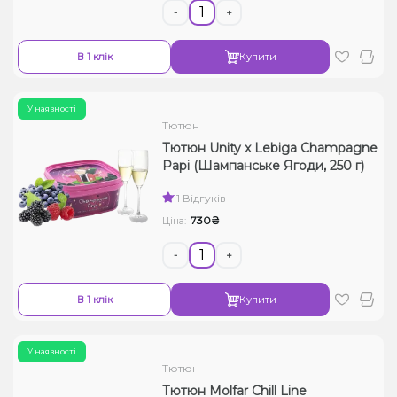
-
+
В 1 клік
Купити
У наявності
Тютюн
Тютюн Unity x Lebiga Champagne
Papi (Шампанське Ягоди, 250 г)
1
1 Відгуків
730₴
Ціна:
-
+
В 1 клік
Купити
У наявності
Тютюн
Тютюн Molfar Chill Line