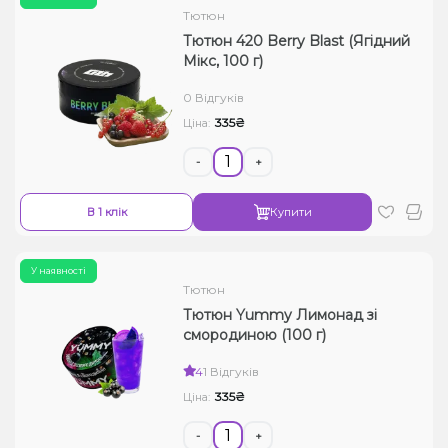
Тютюн
Тютюн 420 Berry Blast (Ягідний
Мікс, 100 г)
0 Відгуків
335₴
Ціна:
-
+
В 1 клік
Купити
У наявності
Тютюн
Тютюн Yummy Лимонад зі
смородиною (100 г)
4
1 Відгуків
335₴
Ціна:
-
+