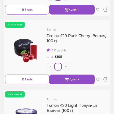
В 1 клік
Купити
У наявності
Тютюн
Тютюн 420 Punk Cherry (Вишня,
100 г)
4
2 Відгуків
335₴
Ціна:
-
+
В 1 клік
Купити
У наявності
Тютюн
Тютюн 420 Light Полуниця
Базилік (100 г)