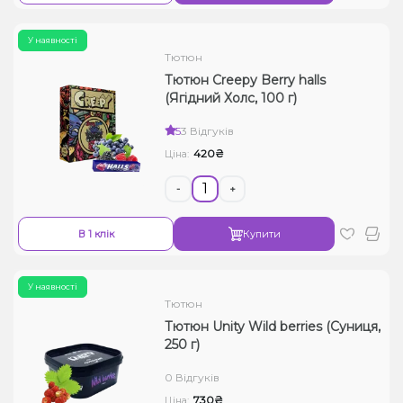
У наявності
Тютюн
Тютюн Creepy Berry halls
(Ягідний Холс, 100 г)
5
3 Відгуків
420₴
Ціна:
-
+
В 1 клік
Купити
У наявності
Тютюн
Тютюн Unity Wild berries (Суниця,
250 г)
0 Відгуків
730₴
Ціна: