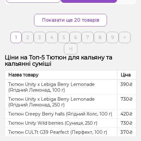
Показати ще 20 товарів
1
2
3
4
5
6
7
8
9
>
>|
Ціни на Топ-5 Тютюн для кальяну та
кальянні суміші
Назва товару
Ціна
Тютюн Unity x Lebiga Berry Lemonade
390₴
(Ягідний Лимонад, 100 г)
Тютюн Unity x Lebiga Berry Lemonade
730₴
(Ягідний Лимонад, 250 г)
Тютюн Creepy Berry halls (Ягідний Холс, 100 г)
420₴
Тютюн Unity Wild berries (Суниця, 250 г)
730₴
Тютюн CULTt G39 Pearfect (Перфект, 100 г)
370₴