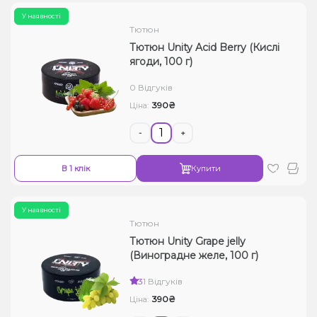
У наявності
Тютюн
Тютюн Unity Acid Berry (Кислі
ягоди, 100 г)
0 Відгуків
390₴
Ціна:
-
+
В 1 клік
Купити
У наявності
Тютюн
Тютюн Unity Grape jelly
(Виноградне желе, 100 г)
3
1 Відгуків
390₴
Ціна: