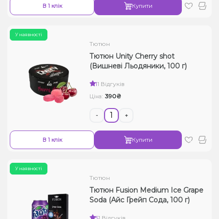
В 1 клік
Купити
У наявності
Тютюн
Тютюн Unity Cherry shot
(Вишневі Льодяники, 100 г)
1
1 Відгуків
390₴
Ціна:
-
+
В 1 клік
Купити
У наявності
Тютюн
Тютюн Fusion Medium Ice Grape
Soda (Айс Грейп Сода, 100 г)
5
1 Відгуків