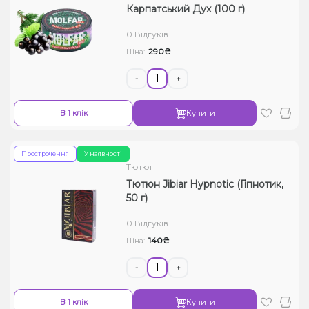
Карпатський Дух (100 г)
0 Відгуків
290₴
Ціна:
-
+
В 1 клік
Купити
Прострочення
У наявності
Тютюн
Тютюн Jibiar Hypnotic (Гіпнотик,
50 г)
0 Відгуків
140₴
Ціна:
-
+
В 1 клік
Купити