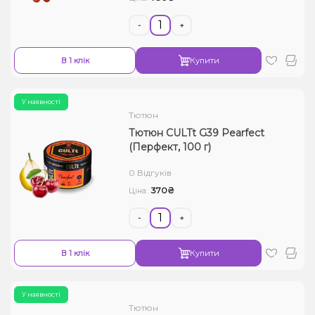
-
+
В 1 клік
Купити
У наявності
Тютюн
Тютюн CULTt G39 Pearfect
(Перфект, 100 г)
0 Відгуків
370₴
Ціна:
-
+
В 1 клік
Купити
У наявності
Тютюн