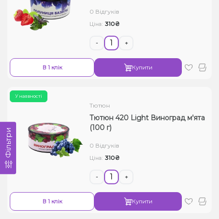
0 Відгуків
310₴
Ціна:
-
+
В 1 клік
Купити
У наявності
Тютюн
Тютюн 420 Light Виноград м'ята
(100 г)
Фільтри
0 Відгуків
310₴
Ціна:
-
+
В 1 клік
Купити