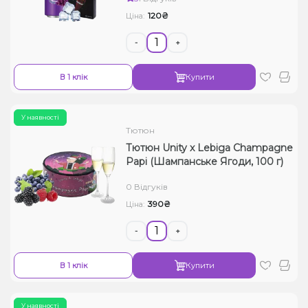
120₴
Ціна:
-
+
В 1 клік
Купити
У наявності
Тютюн
Тютюн Unity x Lebiga Champagne
Papi (Шампанське Ягоди, 100 г)
0 Відгуків
390₴
Ціна:
-
+
В 1 клік
Купити
У наявності