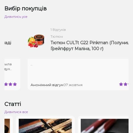
Вибір покупців
Дивитись усе
1 Відгуків
Тютюн
і
Тютюн CULTt G22 Pinkman (Полуниця
Грейпфрут Маліна, 100 г)
ла
..
..
Анонімний відгук
07 жовтня
Статті
Дивитися все