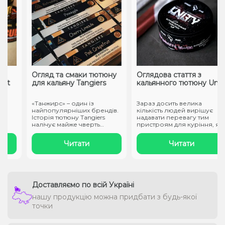
Огляд та смаки тютюну
Оглядова стаття з
t
для кальяну Tangiers
кальянного тютюну Unity
«Танжирс» – один із
Зараз досить велика
найпопулярніших брендів.
кількість людей вирішує
Історія тютюну Tangiers
надавати перевагу тим
налічує майже чверть
пристроям для куріння, які
століття. ..
не ство..
Читати
Читати
Доставляємо по всій Україні
нашу продукцію можна придбати з будь-якої
точки