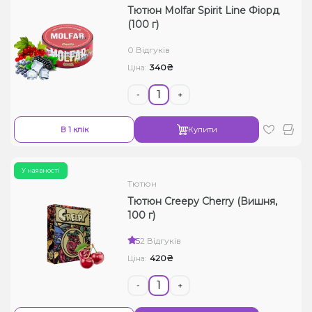
Тютюн Molfar Spirit Line Фіорд
(100 г)
0 Відгуків
340₴
Ціна:
-
+
В 1 клік
Купити
У наявності
Тютюн
Тютюн Creepy Cherry (Вишня,
100 г)
5
2 Відгуків
420₴
Ціна:
-
+