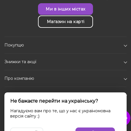
Ми в інших містах
Магазин на карті
Покупцю
Знижки та акції
Про компанію
Каталог
Не бажаєте перейти на українську?
Соціальні мережі
Нагадуємо вам про те, що у нас є україномовна
версія сайту ;)