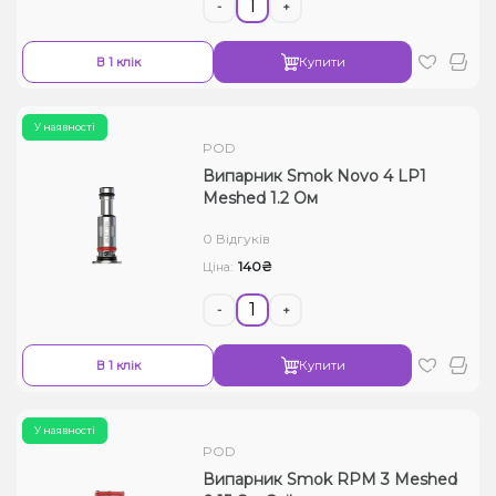
-
+
В 1 клік
Купити
У наявності
POD
Випарник Smok Novo 4 LP1
Meshed 1.2 Ом
0 Відгуків
140₴
Ціна:
-
+
В 1 клік
Купити
У наявності
POD
Випарник Smok RPM 3 Meshed