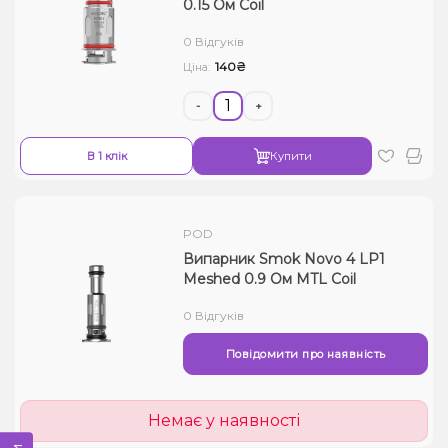
0.15 Ом Coil
0 Відгуків
140₴
Ціна:
-
+
В 1 клік
Купити
POD
Випарник Smok Novo 4 LP1
Meshed 0.9 Ом MTL Coil
0 Відгуків
Повідомити про наявність
Немає у наявності