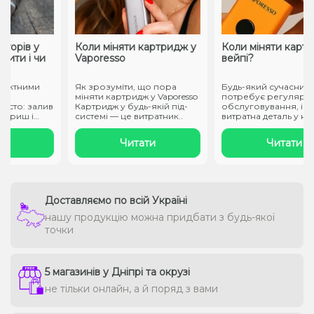
орів у
Коли міняти картридж у
Коли міняти картри
ити і чи
Vaporesso
вейпі?
актними
Як зрозуміти, що пора
Будь-який сучасний ве
міняти картридж у Vaporesso
потребує регулярног
то: залив
Картридж у будь-якій під-
обслуговування, і гол
риш і
системі — це витратник..
витратна деталь у ньом
це ..
Читати
Читати
Доставляємо по всій Україні
нашу продукцію можна придбати з будь-якої
точки
5 магазинів у Дніпрі та окрузі
не тільки онлайн, а й поряд з вами