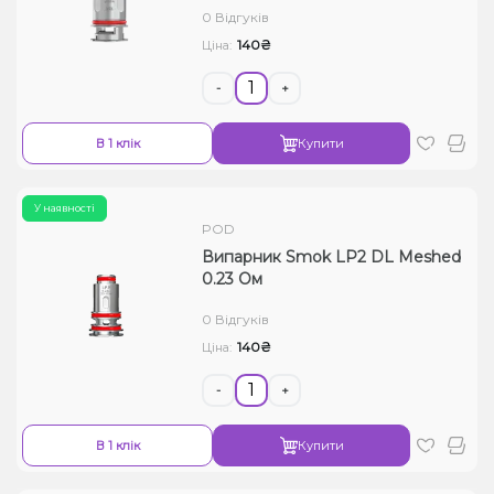
0 Відгуків
Рідини для електронних сигарет
140₴
Ціна:
Подарункові набори
-
+
Уцінка
В 1 клік
Купити
У наявності
POD
Випарник Smok LP2 DL Meshed
0.23 Ом
0 Відгуків
140₴
Ціна:
-
+
В 1 клік
Купити