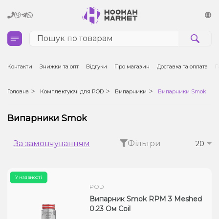
Кальяни
Контакти
Знижки та опт
Відгуки
Про магазин
Доставка та оплата
Г
Тютюн для кальяну та кальянні суміші
Головна
Комплектуючі для POD
Випарники
Випарники Smok
Вугілля для кальяну
Випарники Smok
Чаші для кальяну
За замовчуванням
Фільтри
20
Аксесуари для кальяну
У наявності
Електронні сигарети (POD)
POD
Випарник Smok RPM 3 Meshed
Комплектуючі для POD
0.23 Ом Coil