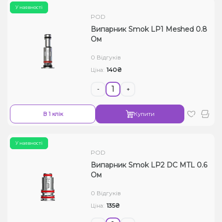
У наявності
POD
Випарник Smok LP1 Meshed 0.8
Ом
0 Відгуків
140₴
Ціна:
-
+
В 1 клік
Купити
У наявності
POD
Випарник Smok LP2 DC MTL 0.6
Ом
0 Відгуків
135₴
Ціна: