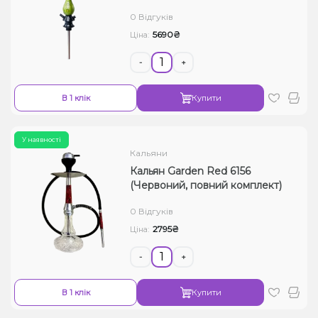
0 Відгуків
5690₴
Ціна:
-
+
В 1 клік
Купити
У наявності
Кальяни
Кальян Garden Red 6156
(Червоний, повний комплект)
0 Відгуків
2795₴
Ціна:
-
+
В 1 клік
Купити