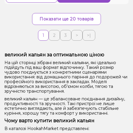
Показати ще 20 товарів
1
2
3
>
>|
великий кальян за оптимальною ціною
На цій сторінці зібрані великий кальяни, які ідеально
підійдуть під ваш формат відпочинку. Такий розмір
чудово поєднується з конкретними сценаріями
використання: від домашнього паріння до подорожей чи
професійного використання в закладах. Моделі
відрізняються за висотою, об'ємом колби, тягою та
зручністю транспортування.
великий кальян — це збалансоване поєднання дизайну,
продуктивності та зручності. Такі пристрої не лише
естетично виглядають, але й забезпечують стабільне
куріння, хорошу тягу та комфорт у використанні.
Чому варто купити великий кальян
В каталозі HookahMarket представлені: