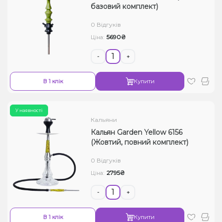
базовий комплект)
0 Відгуків
5690₴
Ціна:
-
+
В 1 клік
Купити
У наявності
Кальяни
Кальян Garden Yellow 6156
(Жовтий, повний комплект)
0 Відгуків
2795₴
Ціна:
-
+
В 1 клік
Купити