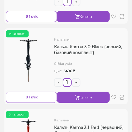
-
+
В 1 клік
Купити
У наявності
Кальяни
Кальян Karma 3.0 Black (чорний,
базовий комплект)
0 Відгуків
6490₴
Ціна:
-
+
В 1 клік
Купити
У наявності
Кальяни
Кальян Karma 3.1 Red (червоний,