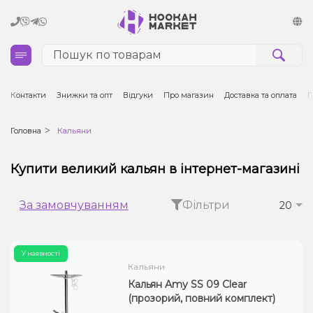
Кальяни
Контакти
Знижки та опт
Відгуки
Про магазин
Доставка та оплата
Г
Тютюн для кальяну та кальянні суміші
Головна
Кальяни
Вугілля для кальяну
Купити великий кальян в інтернет-магазині
Чаші для кальяну
За замовчуванням
Фільтри
20
Аксесуари для кальяну
У наявності
Електронні сигарети (POD)
Кальяни
Кальян Amy SS 09 Clear
Комплектуючі для POD
(прозорий, повний комплект)