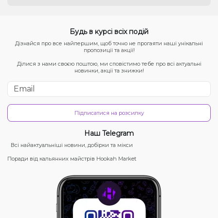
Будь в курсі всіх подій
Дізнайся про все найпершим, щоб точно не прогаяти наші унікальні
пропозиції та акції!
Ділися з нами своєю поштою, ми сповістимо тебе про всі актуальні
новинки, акції та знижки!
Підписатися на розсилку
Наш Telegram
Всі найактуальніші новини, добірки та мікси
Поради від кальянних майстрів Hookah Market