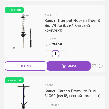
У наявності
Кальяни
Кальян Trumpet Hookah Rider S
Big White (білий, базовий
комплект)
0 Відгуків
3990₴
Ціна:
-
+
В 1 клік
Купити
У наявності
Кальяни
Кальян Garden Premium Blue
6406-1 (синій, повний комплект)
0 Відгуків