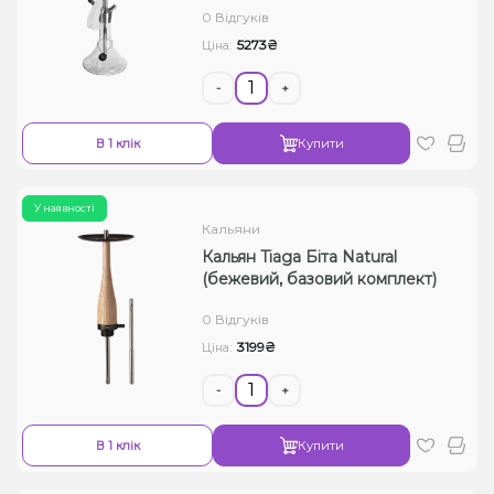
0 Відгуків
Рідини для електронних сигарет
5273₴
Ціна:
Подарункові набори
-
+
Уцінка
В 1 клік
Купити
У наявності
Кальяни
Кальян Tiaga Біта Natural
(бежевий, базовий комплект)
0 Відгуків
3199₴
Ціна:
-
+
В 1 клік
Купити