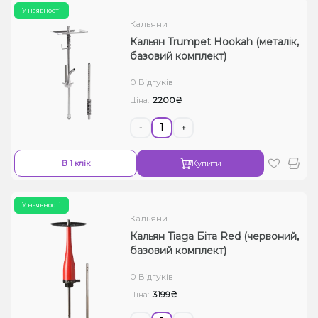
У наявності
Кальяни
Кальян Trumpet Hookah (металік,
базовий комплект)
0 Відгуків
2200₴
Ціна:
-
+
В 1 клік
Купити
У наявності
Кальяни
Кальян Tiaga Біта Red (червоний,
базовий комплект)
0 Відгуків
3199₴
Ціна: