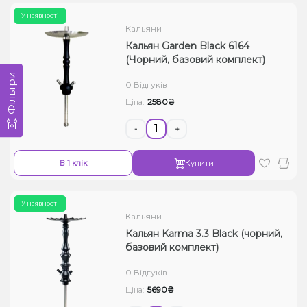
У наявності
Кальяни
Кальян Garden Black 6164
(Чорний, базовий комплект)
Фільтри
0 Відгуків
2580₴
Ціна:
-
+
В 1 клік
Купити
У наявності
Кальяни
Кальян Karma 3.3 Black (чорний,
базовий комплект)
0 Відгуків
5690₴
Ціна: