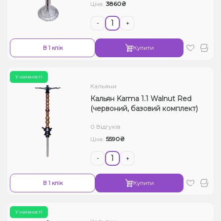
3860₴
Ціна:
-
+
В 1 клік
Купити
У наявності
Кальяни
Кальян Karma 1.1 Walnut Red
(червоний, базовий комплект)
0 Відгуків
5590₴
Ціна:
-
+
В 1 клік
Купити
У наявності