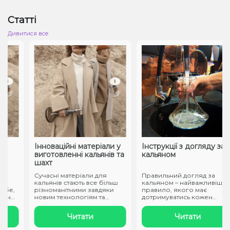
Статті
Дивитися все
Інноваційні матеріали у
Інструкції з догляду за
виготовленні кальянів та
кальяном
шахт
Сучасні матеріали для
Правильний догляд за
кальянів стають все більш
кальяном – найважливіше
е,
різноманітними завдяки
правило, якого має
но
новим технологіям та
дотримуватись кожен
підходам..
власник атрибуту..
Читати
Читати