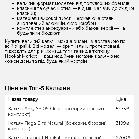
великий формат моделей від популярних брендів;
класичні та сучасні стилі — від мінімалізму до східної
класики;
матеріали високої якості: нержавіюча сталь,
анодований алюміній, скло, карбон;
комплекти з аксесуарами або базові версії — на
будь-який бюджет.
Купити великий кальян можна онлайн з доставкою по
всій Україні. Всі моделі — оригінальні, протестовані,
підходять для різних чаш, тяги та видів тютюну.
HookahMarket — ваш надійний магазин кальянів на
кожен день та під будь-який настрій.
Ціни на Топ-5 Кальяни
Назва товару
Ціна
Кальян Amy SS 09 Clear (прозорий, повний
5273₴
комплект)
Кальян Tiaga Біта Natural (бежевий, базовий
3199₴
комплект)
Кальян Trumpet Hookah (металік, базовий
2200₴