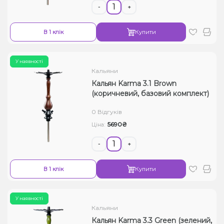
-
+
В 1 клік
Купити
У наявності
Кальяни
Кальян Karma 3.1 Brown
(коричневий, базовий комплект)
0 Відгуків
5690₴
Ціна:
-
+
В 1 клік
Купити
У наявності
Кальяни
Кальян Karma 3.3 Green (зелений,