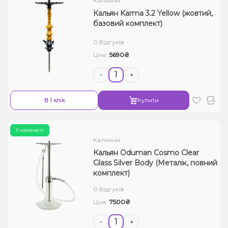
Кальяни
Кальян Karma 3.2 Yellow (жовтий,
базовий комплект)
0 Відгуків
5690₴
Ціна:
-
+
В 1 клік
Купити
У наявності
Кальяни
Кальян Oduman Cosmo Clear
Glass Silver Body (Металік, повний
комплект)
0 Відгуків
7500₴
Ціна:
-
+