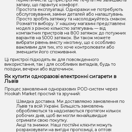
Герметичність. Ці пристрої не течуть і не залишають
запаху, що гарантує комфорт.
Простота експлуатації. Одноразки не потребують
обслуговування, заміни деталей або налаштувань.
Просто зробіть затяжку та насолоджуйтесь смаком.
Розмаїття вибору. У нашому магазині представлені
моделі з різною кількістю затягувань — від
компактних пристроїв на 800 затяжок до потужних
варіантів на 5000 затяжок. Ви також можете
вибрати рівень вмісту нікотину, що є особливо
важливим для тих, хто хоче контролювати або
зменшити його споживання.
Ці пристрої підходять як для повсякденного
використання, так і для особливих випадків, будь то
поїздки, вечірки або відпочинок.
Як купити одноразові електронні сигарети в
Львів
Процес замовлення одноразових POD-систем через
Hookah Market простий та зручний:
Швидка доставка. Ми доставляємо замовлення по
Львів та всій Україні. Більшість замовлень
обробляються та надсилаються протягом кількох
робочих днів, щоб ви могли якнайшвидше
отримати свою покупку.
Акції та знижки. Наші постійні клієнти можуть
розраховувати на вигідні пропозиції, а оптові