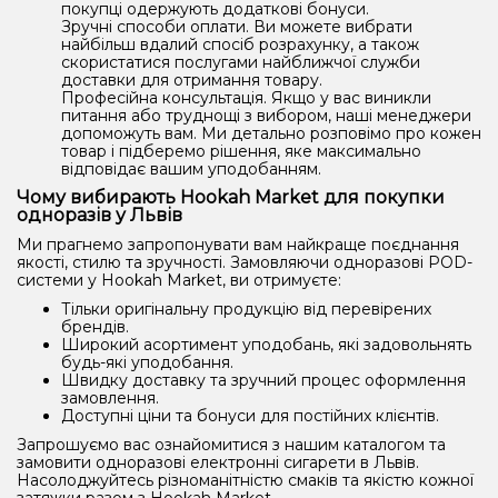
покупці одержують додаткові бонуси.
Зручні способи оплати. Ви можете вибрати
найбільш вдалий спосіб розрахунку, а також
скористатися послугами найближчої служби
доставки для отримання товару.
Професійна консультація. Якщо у вас виникли
питання або труднощі з вибором, наші менеджери
допоможуть вам. Ми детально розповімо про кожен
товар і підберемо рішення, яке максимально
відповідає вашим уподобанням.
Чому вибирають Hookah Market для покупки
одноразів у Львів
Ми прагнемо запропонувати вам найкраще поєднання
якості, стилю та зручності. Замовляючи одноразові POD-
системи у Hookah Market, ви отримуєте:
Тільки оригінальну продукцію від перевірених
брендів.
Широкий асортимент уподобань, які задовольнять
будь-які уподобання.
Швидку доставку та зручний процес оформлення
замовлення.
Доступні ціни та бонуси для постійних клієнтів.
Запрошуємо вас ознайомитися з нашим каталогом та
замовити одноразові електронні сигарети в Львів.
Насолоджуйтесь різноманітністю смаків та якістю кожної