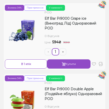
Знижка 34%
Прострочення
У наявності
POD
Elf Bar Pi9000 Grape ice
(Виноград Лід) Одноразовий
POD
0 Відгуків
594₴
Ціна:
900₴
-
+
В 1 клік
Купити
Знижка 34%
Прострочення
У наявності
POD
Elf Bar Pi9000 Double Apple
(Подвійне яблуко) Одноразовий
POD
0 Відгуків