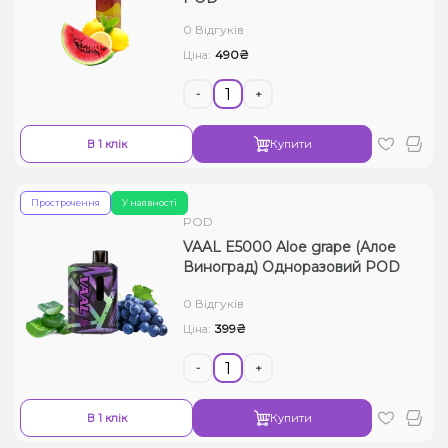
0 Відгуків
490₴
Ціна:
-
+
В 1 клік
Купити
Прострочення
У наявності
POD
VAAL E5000 Aloe grape (Алое
Виноград) Одноразовий POD
0 Відгуків
399₴
Ціна:
-
+
В 1 клік
Купити