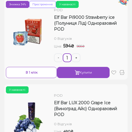
Знижка 34%
Прострочення
У наявності
POD
Elf Bar Pi9000 Strawberry ice
(Полуниця Лід) Одноразовий
POD
0 Відгуків
594₴
Ціна:
900₴
-
+
В 1 клік
Купити
У наявності
POD
Elf Bar LUX 2000 Grape Ice
(Виноград Айс) Одноразовий
POD
0 Відгуків
490₴
Ціна: