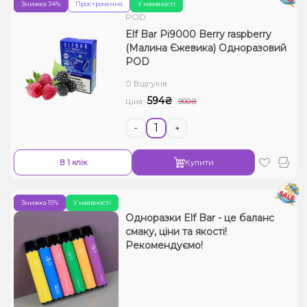
Знижка 34%
Прострочення
У наявності
POD
Elf Bar Pi9000 Berry raspberry
(Малина Єжевика) Одноразовий
POD
0 Відгуків
594₴
Ціна:
900₴
-
+
В 1 клік
Купити
Знижка 15%
У наявності
Одноразки Elf Bar - це баланс
смаку, ціни та якості!
Рекомендуємо!