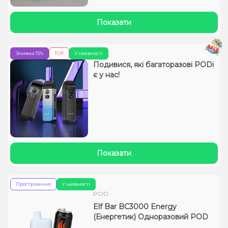
Показати
Знижка 15%
TOP
У наявності
Подивися, які багаторазові PODі
є у нас!
Показати
Прострочення
У наявності
POD
Elf Bar BC3000 Energy
(Енергетик) Одноразовий POD