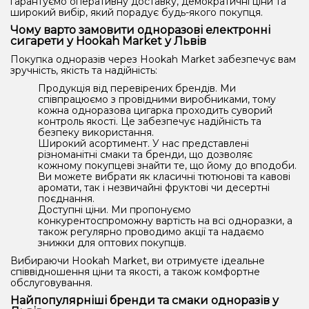
гарантуємо оперативну доставку, демократичні ціни та
широкий вибір, який порадує будь-якого покупця.
Чому варто замовити одноразові електронні
сигарети у Hookah Market у Львів
Покупка одноразів через Hookah Market забезпечує вам
зручність, якість та надійність:
Продукція від перевірених брендів. Ми
співпрацюємо з провідними виробниками, тому
кожна одноразова цигарка проходить суворий
контроль якості. Це забезпечує надійність та
безпеку використання.
Широкий асортимент. У нас представлені
різноманітні смаки та бренди, що дозволяє
кожному покупцеві знайти те, що йому до вподоби.
Ви можете вибрати як класичні тютюнові та кавові
аромати, так і незвичайні фруктові чи десертні
поєднання.
Доступні ціни. Ми пропонуємо
конкурентоспроможну вартість на всі одноразки, а
також регулярно проводимо акції та надаємо
знижки для оптових покупців.
Вибираючи Hookah Market, ви отримуєте ідеальне
співвідношення ціни та якості, а також комфортне
обслуговування.
Найпопулярніші бренди та смаки одноразів у