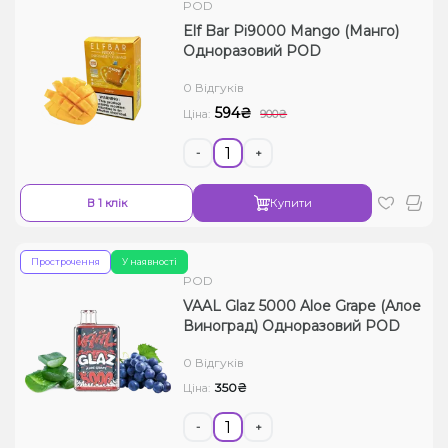
POD
Elf Bar Pi9000 Mango (Манго)
Одноразовий POD
0 Відгуків
594₴
Ціна:
900₴
-
+
В 1 клік
Купити
Прострочення
У наявності
POD
VAAL Glaz 5000 Aloe Grape (Алое
Виноград) Одноразовий POD
0 Відгуків
350₴
Ціна:
-
+