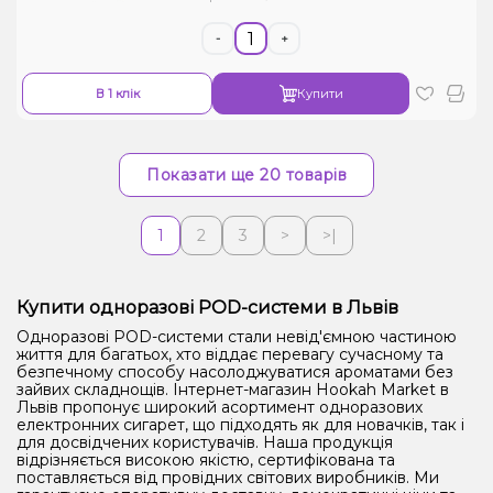
-
+
В 1 клік
Купити
Показати ще 20 товарів
1
2
3
>
>|
Купити одноразові POD-системи в Львів
Одноразові POD-системи стали невід'ємною частиною
життя для багатьох, хто віддає перевагу сучасному та
безпечному способу насолоджуватися ароматами без
зайвих складнощів. Інтернет-магазин Hookah Market в
Львів пропонує широкий асортимент одноразових
електронних сигарет, що підходять як для новачків, так і
для досвідчених користувачів. Наша продукція
відрізняється високою якістю, сертифікована та
поставляється від провідних світових виробників. Ми