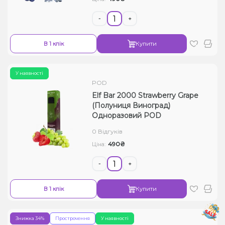
-
+
В 1 клік
Купити
У наявності
POD
Elf Bar 2000 Strawberry Grape
(Полуниця Виноград)
Одноразовий POD
0 Відгуків
490₴
Ціна:
-
+
В 1 клік
Купити
Знижка 34%
Прострочення
У наявності