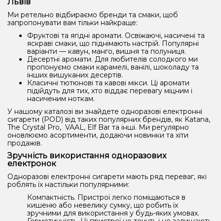
Львів
Ми ретельно відбираємо бренди та смаки, щоб
запропонувати вам тільки найкраще:
Фруктові та ягідні аромати. Освіжаючі, насичені та
яскраві смаки, що піднімають настрій. Популярні
варіанти — кавун, манго, вишня та полуниця.
Десертні аромати. Для любителів солодкого ми
пропонуємо смаки карамелі, ванілі, шоколаду та
інших вишуканих десертів.
Класичні тютюнові та кавові мікси. Ці аромати
підійдуть для тих, хто віддає перевагу міцним і
насиченим ноткам.
У нашому каталозі ви знайдете одноразові електронні
сигарети (POD) від таких популярних брендів, як Katana,
The Crystal Pro, VAAL, Elf Bar та інші. Ми регулярно
оновлюємо асортименти, додаючи новинки та хіти
продажів.
Зручність використання одноразових
електронок
Одноразові електронні сигарети мають ряд переваг, які
роблять їх настільки популярними:
Компактність. Пристрої легко поміщаються в
кишеню або невелику сумку, що робить їх
зручними для використання у будь-яких умовах.