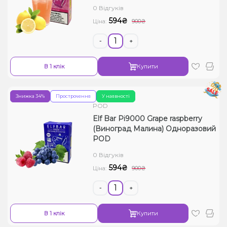
0 Відгуків
Рідини для електронних сигарет
594₴
Ціна:
900₴
Подарункові набори
-
+
Уцінка
В 1 клік
Купити
Знижка 34%
Прострочення
У наявності
POD
Elf Bar Pi9000 Grape raspberry
(Виноград Малина) Одноразовий
POD
0 Відгуків
594₴
Ціна:
900₴
-
+
В 1 клік
Купити