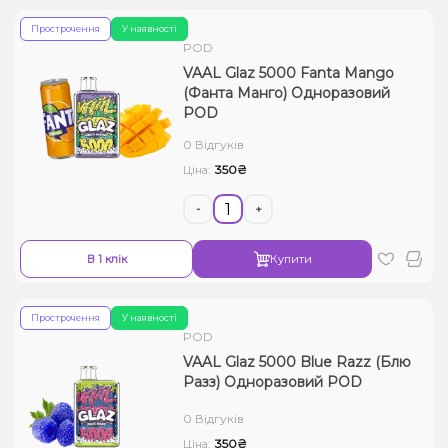
Прострочення
У наявності
POD
VAAL Glaz 5000 Fanta Mango
(Фанта Манго) Одноразовий
POD
0 Відгуків
350₴
Ціна:
-
+
В 1 клік
Купити
Прострочення
У наявності
POD
VAAL Glaz 5000 Blue Razz (Блю
Разз) Одноразовий POD
0 Відгуків
350₴
Ціна: