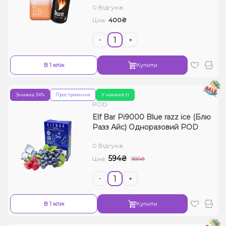
0 Відгуків
400₴
Ціна:
-
+
В 1 клік
Купити
Знижка 34%
Прострочення
У наявності
POD
Elf Bar Pi9000 Blue razz ice (Блю
Разз Айс) Одноразовий POD
0 Відгуків
594₴
Ціна:
900₴
-
+
В 1 клік
Купити