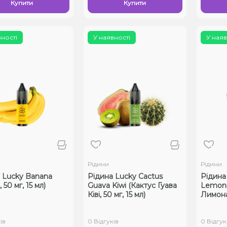
Купити
Купити
вності
У наявності
У наяв
Рідини
Рідини
 Lucky Banana
Рідина Lucky Cactus
Рідина
 50 мг, 15 мл)
Guava Kiwi (Кактус Гуава
Lemon
Ківі, 50 мг, 15 мл)
Лимонад
ів
0 Відгуків
0 Відгук