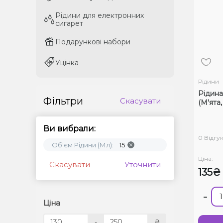
Рідини для електронних
Рідини для електронних
сигарет
сигарет
Подарункові набори
Подарункові набори
Уцінка
Уцінка
Рідини
Рідина 
Фільтри
Скасувати
(М'ята,
Ви вибрали:
0 Відгук
Об'єм Рідини (Мл):
15
Ціна:
Скасувати
Уточнити
135₴
-
Ціна
-
₴