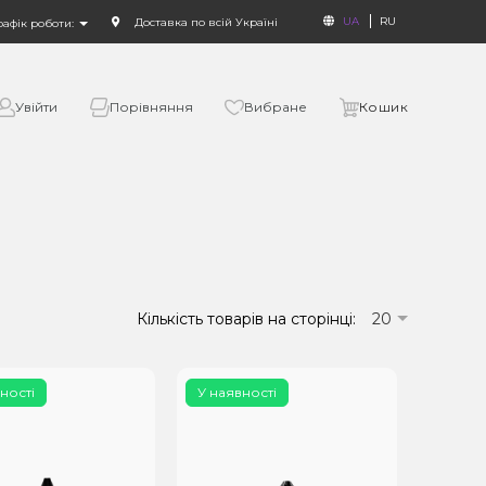
UA
RU
Доставка по всій Україні
рафік роботи:
Увійти
Порівняння
Вибране
Кошик
Кількість товарів на сторінці:
20
ності
У наявності