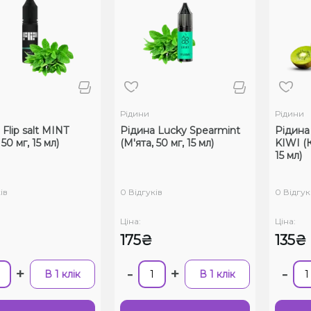
Рідини
Рідини
Flip salt MINT
Рідина Lucky Spearmint
Рідина 
 50 мг, 15 мл)
(М'ята, 50 мг, 15 мл)
KIWI (К
15 мл)
ів
0 Відгуків
0 Відгук
Ціна:
Ціна:
175₴
135₴
+
-
+
-
В 1 клік
В 1 клік