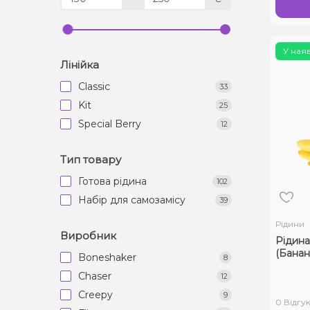
У ная
Лінійка
Classic
33
Kit
25
Special Berry
12
Тип товару
Готова рідина
102
Набір для самозамісу
39
Рідини
Виробник
Рідина
(Банан,
Boneshaker
8
Chaser
12
Creepy
9
0 Відгук