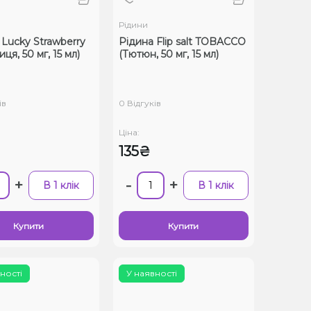
Рідини
 Lucky Strawberry
Рідина Flip salt TOBACCO
ця, 50 мг, 15 мл)
(Тютюн, 50 мг, 15 мл)
ів
0 Відгуків
Ціна:
135₴
+
-
+
В 1 клік
В 1 клік
Купити
Купити
ності
У наявності