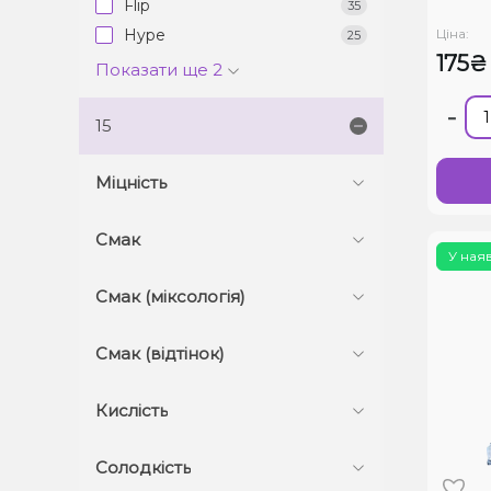
Flip
35
Ціна:
Hype
25
175₴
Показати ще 2
-
15
Міцність
Смак
У ная
Смак (міксологія)
Смак (відтінок)
Кислість
Солодкість