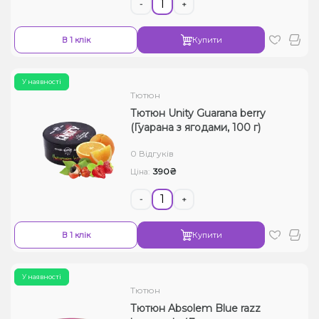
-
+
В 1 клік
Купити
У наявності
Тютюн
Тютюн Unity Guarana berry
(Гуарана з ягодами, 100 г)
0 Відгуків
390₴
Ціна:
-
+
В 1 клік
Купити
У наявності
Тютюн
Тютюн Absolem Blue razz