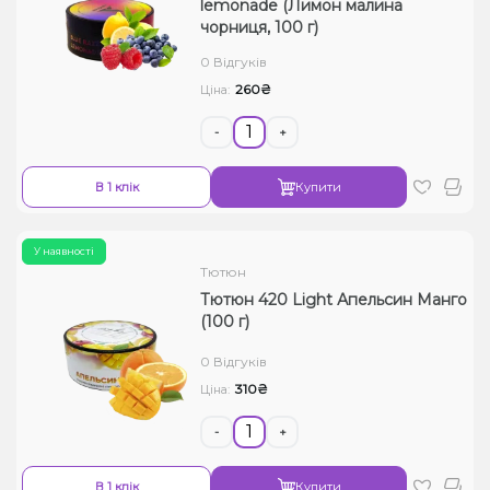
lemonade (Лимон малина
чорниця, 100 г)
0 Відгуків
260₴
Ціна:
-
+
В 1 клік
Купити
У наявності
Тютюн
Тютюн 420 Light Апельсин Манго
(100 г)
0 Відгуків
310₴
Ціна:
-
+
В 1 клік
Купити