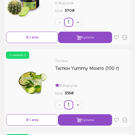
0 Відгуків
370₴
Ціна:
-
+
В 1 клік
Купити
У наявності
Тютюн
Тютюн Yummy Мохіто (100 г)
5
1 Відгуків
335₴
Ціна:
-
+
В 1 клік
Купити