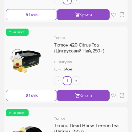
В 1 клік
Купити
У наявності
Тютюн
Тютюн 420 Citrus Tea
(Цитрусовий Чай, 250 г)
0 Відгуків
645₴
Ціна:
-
+
В 1 клік
Купити
У наявності
Тютюн
Тютюн Dead Horse Lemon tea
(Ліптон, 100 г)