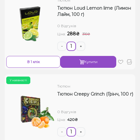
Тютюн
Тютюн Loud Lemon lime (Лимон
Лайм, 100 г)
0 Відгуків
288₴
Ціна:
310₴
-
+
В 1 клік
Купити
У наявності
Тютюн
Тютюн Creepy Grinch (Грінч, 100 г)
0 Відгуків
420₴
Ціна:
-
+