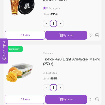
5
1 Відгуків
435₴
Ціна:
-
+
В 1 клік
Купити
Фільтри
У наявності
Тютюн
Тютюн 420 Light Апельсин Манго
(250 г)
0 Відгуків
595₴
Ціна:
-
+
В 1 клік
Купити