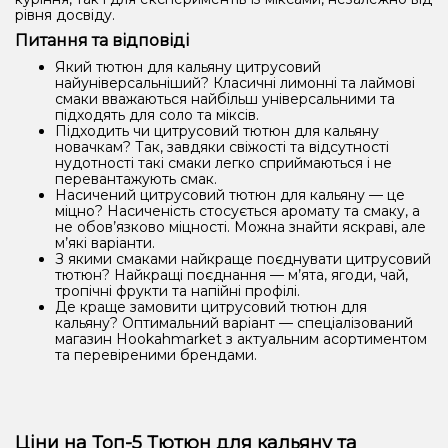
рівня досвіду.
Питання та відповіді
Який тютюн для кальяну цитрусовий
найуніверсальніший? Класичні лимонні та лаймові
смаки вважаються найбільш універсальними та
підходять для соло та міксів.
Підходить чи цитрусовий тютюн для кальяну
новачкам? Так, завдяки свіжості та відсутності
нудотності такі смаки легко сприймаються і не
перевантажують смак.
Насичений цитрусовий тютюн для кальяну — це
міцно? Насиченість стосується аромату та смаку, а
не обов’язково міцності. Можна знайти яскраві, але
м’які варіанти.
З якими смаками найкраще поєднувати цитрусовий
тютюн? Найкращі поєднання — м’ята, ягоди, чай,
тропічні фрукти та напійні профілі.
Де краще замовити цитрусовий тютюн для
кальяну? Оптимальний варіант — спеціалізований
магазин Hookahmarket з актуальним асортиментом
та перевіреними брендами.
Ціни на Топ-5 Тютюн для кальяну та