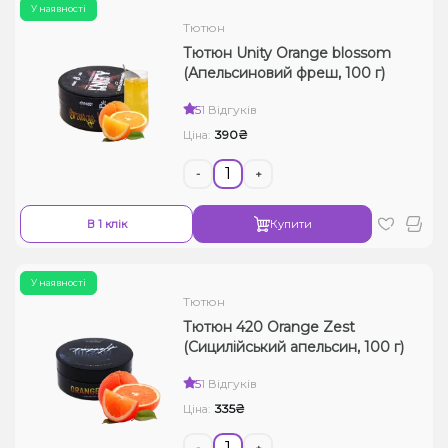
У наявності
Тютюн
Тютюн Unity Orange blossom
(Апельсиновий фреш, 100 г)
5
1 Відгуків
390₴
Ціна:
-
+
В 1 клік
Купити
У наявності
Тютюн
Тютюн 420 Orange Zest
(Сицилійський апельсин, 100 г)
5
1 Відгуків
335₴
Ціна:
-
+