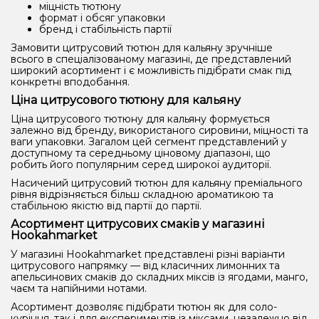
міцність тютюну
формат і обсяг упаковки
бренд і стабільність партії
Замовити цитрусовий тютюн для кальяну зручніше
всього в спеціалізованому магазині, де представлений
широкий асортимент і є можливість підібрати смак під
конкретні вподобання.
Ціна цитрусового тютюну для кальяну
Ціна цитрусового тютюну для кальяну формується
залежно від бренду, використаного сировини, міцності та
ваги упаковки. Загалом цей сегмент представлений у
доступному та середньому ціновому діапазоні, що
робить його популярним серед широкої аудиторії.
Насичений цитрусовий тютюн для кальяну преміального
рівня відрізняється більш складною ароматикою та
стабільною якістю від партії до партії.
Асортимент цитрусових смаків у магазині
Hookahmarket
У магазині Hookahmarket представлені різні варіанти
цитрусового напрямку — від класичних лимонних та
апельсинових смаків до складних міксів із ягодами, манго,
чаєм та напійними нотами.
Асортимент дозволяє підібрати тютюн як для соло-
куріння, так і для експериментів із міксами, незалежно від