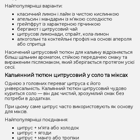
Найпопулярніші варіанти:
класичний лимон і лайм із чистою кислинкою
апельсин і мандарин із м’якою солодкістю
грейпфрут із характерною гірчинкою
бергамот і цитрусовий чай
цитрусові лимонади, спрайт, кола-лимон
алкогольні та коктейльні профілі на основі апероля
або спритца
Насичений цитрусовий тютюн для кальяну відрізняється
більш щільним ароматом, стійкою передачею смаку та
вираженим післясмаком, який зберігається протягом усієї
сесії.
Кальянний тютюн цитрусовий у соло та міксах
Однією з головних переваг цитруса є його
універсальність. Кальянний тютюн цитрусовий чудово
куриться соло — він дає чистий, зрозумілий смак без
потреби в додатках.
При цьому саме цитрус часто використовують як основу
для міксів.
Найпопулярніші поєднання:
цитрус + м’ята або холодок
цитрус + ягоди
цитрус + манго або тропіки