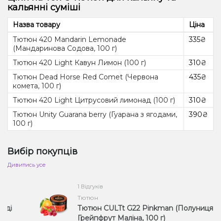
кальянні суміші
Назва товару
Ціна
Тютюн 420 Mandarin Lemonade
335₴
(Мандаринова Содова, 100 г)
Тютюн 420 Light Кавун Лимон (100 г)
310₴
Тютюн Dead Horse Red Comet (Червона
435₴
комета, 100 г)
Тютюн 420 Light Цитрусовий лимонад (100 г)
310₴
Тютюн Unity Guarana berry (Гуарана з ягодами,
390₴
100 г)
Вибір покупців
Дивитись усе
1 Відгуків
Тютюн
Тютюн CULTt G22 Pinkman (Полуниця
Грейпфрут Маліна, 100 г)