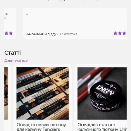
..
Анонімний відгук
07 жовтня
Статті
Дивитися все
Огляд та смаки тютюну
Оглядова стаття з
для кальяну Tangiers
кальянного тютюну Unity