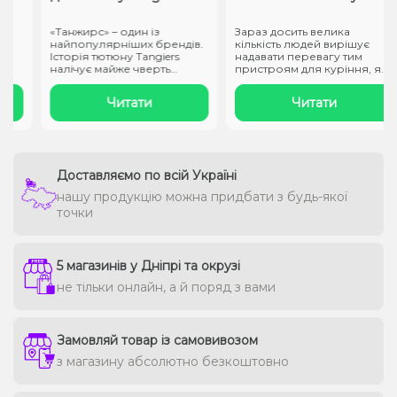
«Танжирс» – один із
Зараз досить велика
найпопулярніших брендів.
кількість людей вирішує
Історія тютюну Tangiers
надавати перевагу тим
налічує майже чверть
пристроям для куріння, які
століття. ..
не ство..
Читати
Читати
Доставляємо по всій Україні
нашу продукцію можна придбати з будь-якої
точки
5 магазинів у Дніпрі та окрузі
не тільки онлайн, а й поряд з вами
Замовляй товар із самовивозом
з магазину абсолютно безкоштовно