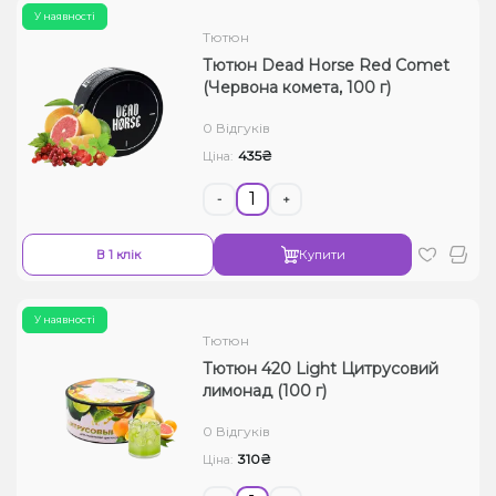
У наявності
Тютюн
Тютюн Dead Horse Red Comet
(Червона комета, 100 г)
0 Відгуків
435₴
Ціна:
-
+
В 1 клік
Купити
У наявності
Тютюн
Тютюн 420 Light Цитрусовий
лимонад (100 г)
0 Відгуків
310₴
Ціна: