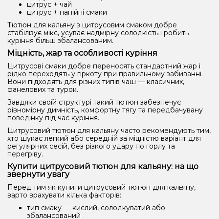
цитрус + чай
цитрус + напійні смаки
Тютюн для кальяну з цитрусовим смаком добре
стабілізує мікс, усуває надмірну солодкість і робить
куріння більш збалансованим.
Міцність, жар та особливості куріння
Цитрусові смаки добре переносять стандартний жар і
рідко переходять у гіркоту при правильному забиванні.
Вони підходять для різних типів чаш — класичних,
фанелових та турок.
Завдяки своїй структурі такий тютюн забезпечує
рівномірну димність, комфортну тягу та передбачувану
поведінку під час куріння.
Цитрусовий тютюн для кальяну часто рекомендують тим,
хто шукає легкий або середній за міцністю варіант для
регулярних сесій, без різкого удару по горлу та
перегріву.
Купити цитрусовий тютюн для кальяну: на що
звернути увагу
Перед тим як купити цитрусовий тютюн для кальяну,
варто врахувати кілька факторів:
тип смаку — кислий, солодкуватий або
збалансований