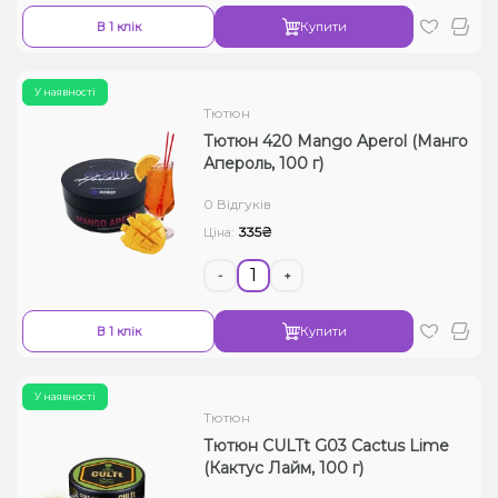
В 1 клік
Купити
У наявності
Тютюн
Тютюн 420 Mango Aperol (Манго
Апероль, 100 г)
0 Відгуків
335₴
Ціна:
-
+
В 1 клік
Купити
У наявності
Тютюн
Тютюн CULTt G03 Cactus Lime
(Кактус Лайм, 100 г)