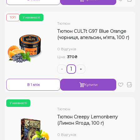
ТОП
У наявності
Тютюн
Тютюн CULTt G97 Blue Orange
(чорниця, апельсин, м'ята, 100 г)
0 Відгуків
370₴
Ціна:
-
+
В 1 клік
Купити
У наявності
Тютюн
Тютюн Creepy Lemonberry
(Лимон Ягода, 100 г)
0 Відгуків