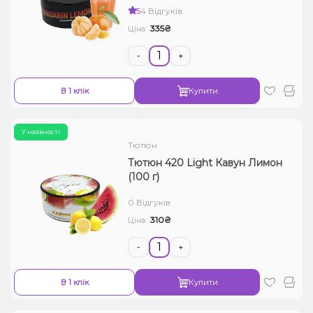
5
4 Відгуків
Рідини для електронних сигарет
335₴
Ціна:
Подарункові набори
-
+
Уцінка
В 1 клік
Купити
У наявності
Тютюн
Тютюн 420 Light Кавун Лимон
(100 г)
0 Відгуків
310₴
Ціна:
-
+
В 1 клік
Купити