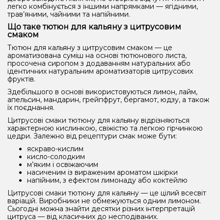
легко комбінується з іншими напрямками — ягідними,
трав’яними, чайними та напійними.
Що таке тютюн для кальяну з цитрусовим
смаком
Тютюн для кальяну з цитрусовим смаком — це
ароматизована суміш на основі тютюнового листа,
просочена сиропом з додаванням натуральних або
ідентичних натуральним ароматизаторів цитрусових
фруктів.
Здебільшого в основі використовуються лимон, лайм,
апельсин, мандарин, грейпфрут, бергамот, юдзу, а також
їх поєднання.
Цитрусові смаки тютюну для кальяну відрізняються
характерною кислинкою, свіжістю та легкою гірчинкою
цедри. Залежно від рецептури смак може бути:
яскраво-кислим
кисло-солодким
м’яким і освіжаючим
насиченим із вираженим ароматом шкірки
напійним, з ефектом лимонаду або коктейлю
Цитрусові смаки тютюну для кальяну — це цілий всесвіт
варіацій. Виробники не обмежуються одним лимоном.
Сьогодні можна знайти десятки різних інтерпретацій
цитруса — від класичних до несподіваних.