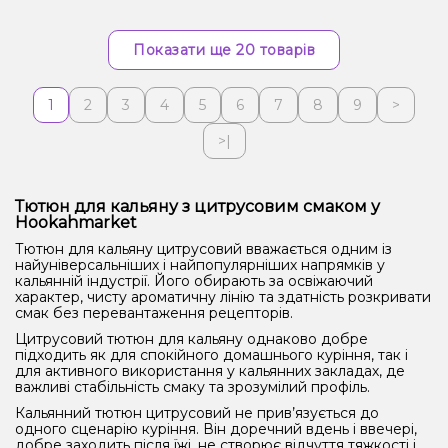
Показати ще 20 товарів
1
2
3
4
5
6
7
8
9
>
>|
Тютюн для кальяну з цитрусовим смаком у
Hookahmarket
Тютюн для кальяну цитрусовий вважається одним із
найуніверсальніших і найпопулярніших напрямків у
кальянній індустрії. Його обирають за освіжаючий
характер, чисту ароматичну лінію та здатність розкривати
смак без перевантаження рецепторів.
Цитрусовий тютюн для кальяну однаково добре
підходить як для спокійного домашнього куріння, так і
для активного використання у кальянних закладах, де
важливі стабільність смаку та зрозумілий профіль.
Кальянний тютюн цитрусовий не прив’язується до
одного сценарію куріння. Він доречний вдень і ввечері,
добре заходить після їжі, не створює відчуття тяжкості і