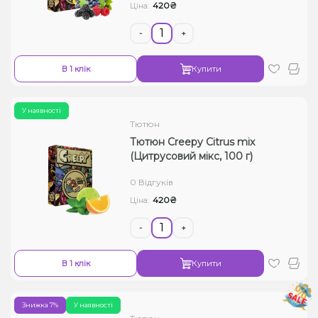
420₴
Ціна:
-
+
В 1 клік
Купити
У наявності
Тютюн
Тютюн Creepy Citrus mix
(Цитрусовий мікс, 100 г)
0 Відгуків
420₴
Ціна:
-
+
В 1 клік
Купити
Знижка 7%
У наявності