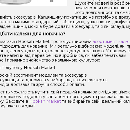
Шукайте моделі із розбір
важливо для початківців, 
його довговічності та сма
вність аксесуарів: Кальянщику-початківцю не потрібно відра
татньо матиме стандартний набір: щипці, ущільнювачі, дифузор
відченішими, можна буде додати аксесуари, такі як калауд, м
бати кальян для новачка?
-магазин Hookah Market пропонує широкий
асортимент калья
підходять для новачків. Ми ретельно відбираємо моделі, які п
нні, легкі у догляді та, головне, доступні за ціною. У нашому к
те кальяни від перевірених виробників, які забезпечать вам
е і приємне знайомство з кальянною культурою.
 покупок у Hookah Market:
окий асортимент моделей та аксесуарів.
сультація та допомога у виборі від наших експертів.
дка доставка та зручні способи оплати.
тіть можливість купити свій перший кальян за вигідною ціною
ахоплюючу подорож у світ ароматного диму та розслаблюючо
ку. Заходьте в
Hookah Market
та вибирайте свій ідеальний кал
ку вже сьогодні!