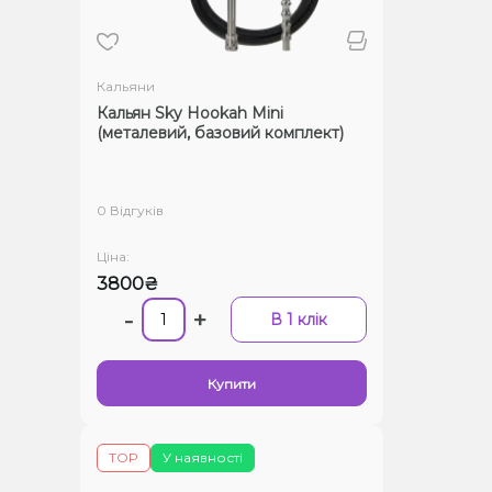
Кальяни
Кальян Sky Hookah Mini
(металевий, базовий комплект)
0 Відгуків
Ціна:
3800₴
-
+
В 1 клік
Купити
TOP
У наявності