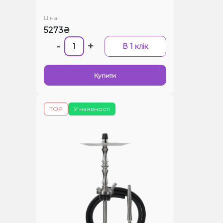
Ціна:
5273₴
-
+
В 1 клік
Купити
TOP
У наявності