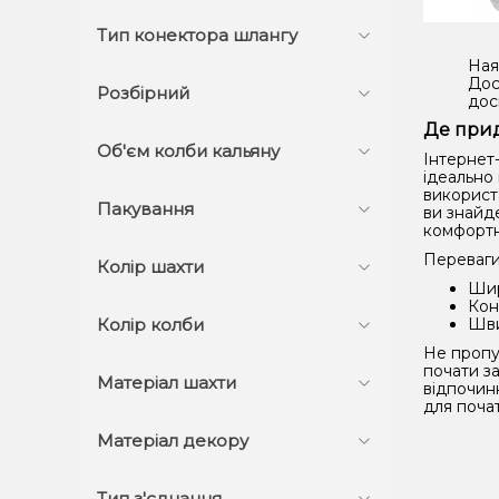
Тип конектора шлангу
Ная
Дос
Розбірний
дос
Де прид
Об'єм колби кальяну
Інтернет
ідеально 
використа
Пакування
ви знайде
комфортн
Переваги
Колір шахти
Шир
Кон
Шви
Колір колби
Не пропус
почати з
Матеріал шахти
відпочин
для почат
Матеріал декору
Тип з'єднання