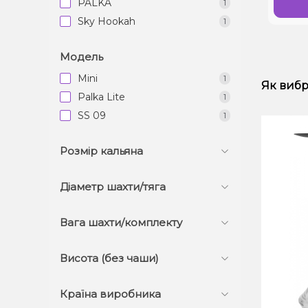
PALKA
1
Sky Hookah
1
Модель
Mini
1
Як вибр
Palka Lite
1
SS 09
1
Розмір кальяна
Діаметр шахти/тяга
Вага шахти/комплекту
Висота (без чаши)
Країна виробника