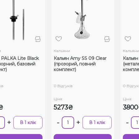
и
Кальяни
Кальян
 PALKA Lite Black
Кальян Amy SS 09 Clear
Кальян
(прозорий, повний
(метал
кт)
комплект)
компле
ів
0 Відгуків
0 Відгук
Ціна:
Ціна:
₴
5273₴
380
+
-
+
-
В 1 клік
В 1 клік