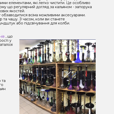
ними елементами, які легко чистити. Це особливо
тому що регулярний догляд за кальяном - запорука
кових якостей.
зу обзаводитися всіма можливими аксесуарами.
 та чашу. З часом, коли ви станете
ундштук або підсвічування для колби.
нів
, що
рості у
аталозі
 та
го
ьян