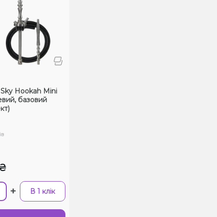
и
 Sky Hookah Mini
евий, базовий
кт)
ів
0₴
+
В 1 клік