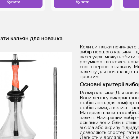
Купити
Купити
ати кальян для новачка
Коли ви тільки починаєте 
вибір першого кальяну – ц
аксесуарів можуть збити з
розуміємо, що кожен нова
свого першого кальяну. Ми
кальяну для початківців 
простим.
Основні критерії вибо
Розмір кальяну: Для новач
Вони легші у використанні
стабільність для комфорт
стабільними, а великі – ск
Матеріал шахти та колби: 
кальян. Найкращий вибір —
оскільки вони більш стійк
зі скла або акрилу підійду
дозволяють спостерігати з
Легкість у догляді: Дуже 