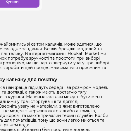
Купити
знайомитись зі світом кальянів, може здатися, що
е складне завдання. Безліч брендів, моделей та
 пантелику. В інтернет-магазині Hookah Market ми
чок потребує зручності та простоти при виборі
 розповімо, на що варто звернути увагу при виборі
та як зробити цей процес максимально приємним та
ру кальяну для початку
ків найкраще підійдуть середні за розміром моделі.
 та догляді, а також мають достатню тягу і
ного куріння. Маленькі кальяни можуть бути менш
ладними у транспортуванні та догляді.
Зверніть увагу на матеріали, з яких виготовлено
 це моделі з нержавіючої сталі або алюмінію,
і до корозії та мають тривалий термін служби. Колби
ть для початківців, тому що вони легко миються та
а рівнем води.
важливо, щоб кальян був простим у догляді.