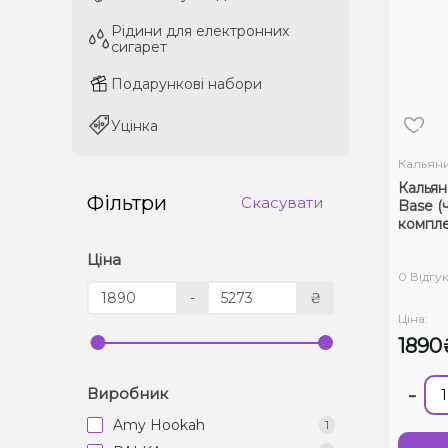
Рідини для електронних
Рідини для електронних
сигарет
сигарет
Подарункові набори
Подарункові набори
Уцінка
Уцінка
Кальян
Кальян
Фільтри
Скасувати
Base (чорний, базовий
компле
Ціна
0 Відгук
-
₴
Ціна:
1890
-
Виробник
Amy Hookah
1