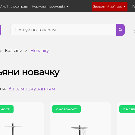
Акції та розіграші
Корисна інформація
Зворотній зв'язок
Г
Кальяни
Новачку
ьяни новачку
За замовчуванням
ня:
вності
У наявності
У наяв