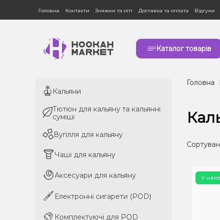
Головна
Контакти
Знижки та опт
Доставка та оплата
Відгуки
Каталог товарів
Головна
Кальяни
Кальяни
Тютюн для кальяну та кальянні
Тютюн для кальяну та кальянні
Кал
суміші
суміші
Вугілля для кальяну
Вугілля для кальяну
Сортуван
Чаші для кальяну
Чаші для кальяну
Аксесуари для кальяну
Аксесуари для кальяну
У ная
Електронні сигарети (POD)
Електронні сигарети (POD)
Комплектуючі для POD
Комплектуючі для POD