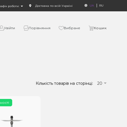
UA
RU
Доставка по всій Україні
рафік роботи:
Увійти
Порівняння
Вибране
Кошик
Кількість товарів на сторінці:
20
ності