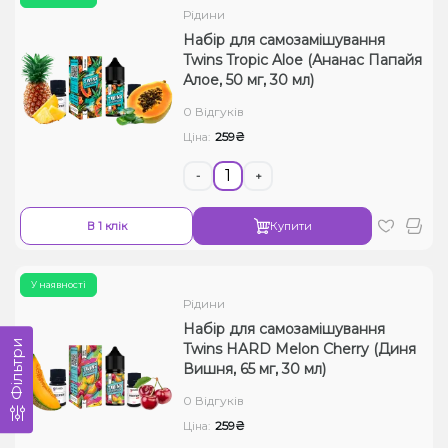
Рідини
Набір для самозамішування
Twins Tropic Aloe (Ананас Папайя
Алое, 50 мг, 30 мл)
0 Відгуків
259₴
Ціна:
-
+
В 1 клік
Купити
У наявності
Рідини
Набір для самозамішування
Фільтри
Twins HARD Melon Cherry (Диня
Вишня, 65 мг, 30 мл)
0 Відгуків
259₴
Ціна: