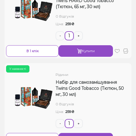
Twins HARD Good Tobacco
(Тютюн, 65 мг, 30 мл)
0 Відгуків
259₴
Ціна:
-
+
В 1 клік
Купити
У наявності
Рідини
Набір для самозамішування
Twins Good Tobacco (Тютюн, 50
мг, 30 мл)
0 Відгуків
259₴
Ціна:
-
+