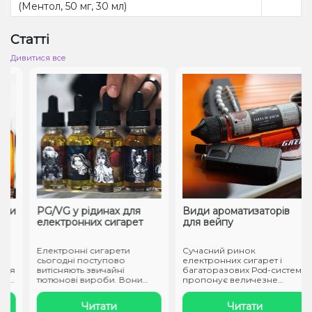
(Ментол, 50 мг, 30 мл)
Статті
Дивитися все
ти
PG/VG у рідинах для
Види ароматизаторів
електронних сигарет
для вейпу
Електронні сигарети
Сучасний ринок
сьогодні поступово
електронних сигарет і
ня
витісняють звичайні
багаторазових Pod-систем
.
тютюнові вироби. Вони
пропонує величезне
заправляються спеці..
різноманіття смаків..
Читати
Читати