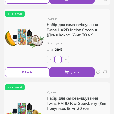
У наявності
Рідини
Набір для самозамішування
Twins HARD Melon Coconut
(Диня Кокос, 65 мг, 30 мл)
0 Відгуків
259₴
Ціна:
-
+
В 1 клік
Купити
У наявності
Рідини
Набір для самозамішування
Twins HARD Kiwi Strawberry (Ківі
Полуниця, 65 мг, 30 мл)