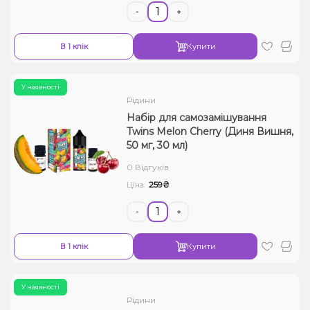
-
+
В 1 клік
Купити
У наявності
Рідини
Набір для самозамішування
Twins Melon Cherry (Диня Вишня,
50 мг, 30 мл)
0 Відгуків
259₴
Ціна:
-
+
В 1 клік
Купити
У наявності
Рідини