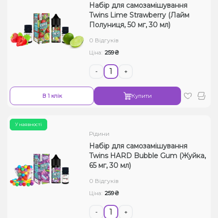
Набір для самозамішування
Twins Lime Strawberry (Лайм
Полуниця, 50 мг, 30 мл)
0 Відгуків
259₴
Ціна:
-
+
В 1 клік
Купити
У наявності
Рідини
Набір для самозамішування
Twins HARD Bubble Gum (Жуйка,
65 мг, 30 мл)
0 Відгуків
259₴
Ціна:
-
+