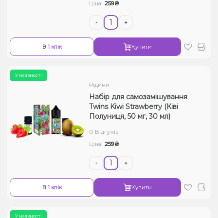
259₴
Ціна:
-
+
В 1 клік
Купити
У наявності
Рідини
Набір для самозамішування
Twins Kiwi Strawberry (Ківі
Полуниця, 50 мг, 30 мл)
0 Відгуків
259₴
Ціна:
-
+
В 1 клік
Купити
У наявності