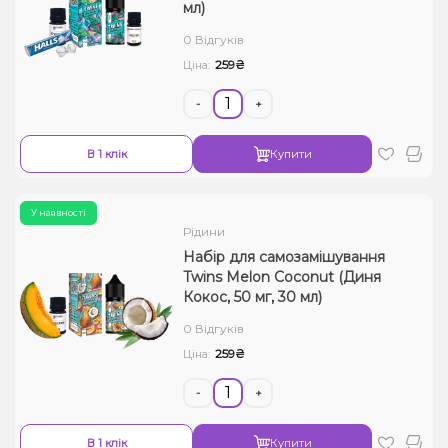
мл)
0 Відгуків
259₴
Ціна:
-
+
В 1 клік
Купити
У наявності
Рідини
Набір для самозамішування
Twins Melon Coconut (Диня
Кокос, 50 мг, 30 мл)
0 Відгуків
259₴
Ціна:
-
+
В 1 клік
Купити