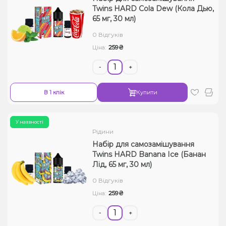
Twins HARD Cola Dew (Кола Дью,
65 мг, 30 мл)
0 Відгуків
259₴
Ціна:
-
+
В 1 клік
Купити
У наявності
Рідини
Набір для самозамішування
Twins HARD Banana Ice (Банан
Лід, 65 мг, 30 мл)
0 Відгуків
259₴
Ціна:
-
+