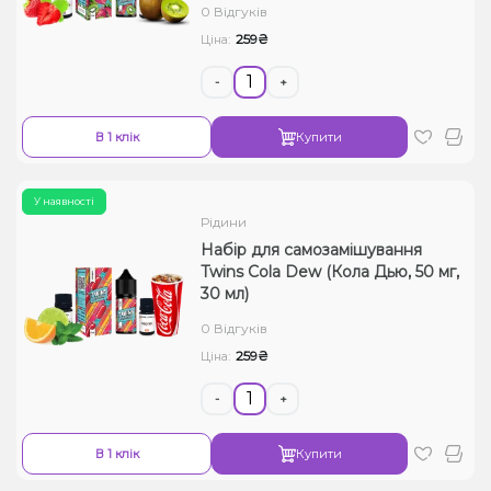
0 Відгуків
259₴
Ціна:
-
+
В 1 клік
Купити
У наявності
Рідини
Набір для самозамішування
Twins Cola Dew (Кола Дью, 50 мг,
30 мл)
0 Відгуків
259₴
Ціна:
-
+
В 1 клік
Купити