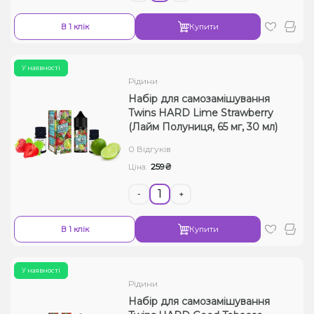
В 1 клік
Купити
У наявності
Рідини
Набір для самозамішування
Twins HARD Lime Strawberry
(Лайм Полуниця, 65 мг, 30 мл)
0 Відгуків
259₴
Ціна:
-
+
В 1 клік
Купити
У наявності
Рідини
Набір для самозамішування