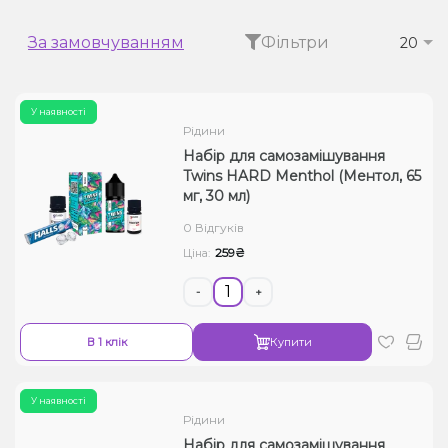
Рідини для електронних сигарет
За замовчуванням
Фільтри
20
Подарункові набори
У наявності
Уцінка
Рідини
Набір для самозамішування
Twins HARD Menthol (Ментол, 65
мг, 30 мл)
0 Відгуків
259₴
Ціна:
-
+
В 1 клік
Купити
У наявності
Рідини
Набір для самозамішування