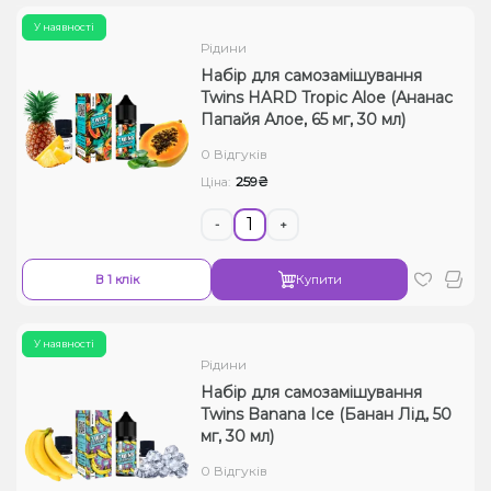
У наявності
Рідини
Набір для самозамішування
Twins HARD Tropic Aloe (Ананас
Папайя Алое, 65 мг, 30 мл)
0 Відгуків
259₴
Ціна:
-
+
В 1 клік
Купити
У наявності
Рідини
Набір для самозамішування
Twins Banana Ice (Банан Лід, 50
мг, 30 мл)
0 Відгуків