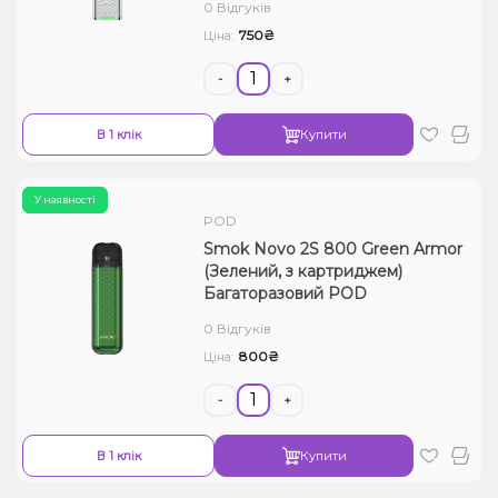
0 Відгуків
750₴
Ціна:
-
+
В 1 клік
Купити
У наявності
POD
Smok Novo 2S 800 Green Armor
(Зелений, з картриджем)
Багаторазовий POD
0 Відгуків
800₴
Ціна:
-
+
В 1 клік
Купити