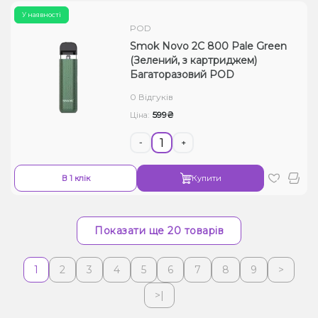
У наявності
POD
Smok Novo 2C 800 Pale Green
(Зелений, з картриджем)
Багаторазовий POD
0 Відгуків
599₴
Ціна:
-
+
В 1 клік
Купити
Показати ще 20 товарів
1
2
3
4
5
6
7
8
9
>
>|