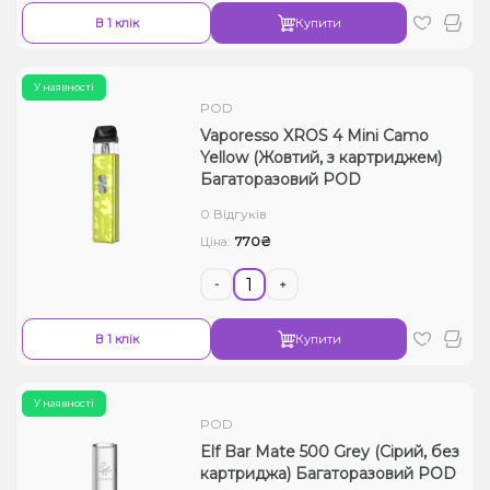
В 1 клік
Купити
У наявності
POD
Vaporesso XROS 4 Mini Camo
Yellow (Жовтий, з картриджем)
Багаторазовий POD
0 Відгуків
770₴
Ціна:
-
+
В 1 клік
Купити
У наявності
POD
Elf Bar Mate 500 Grey (Сірий, без
картриджа) Багаторазовий POD