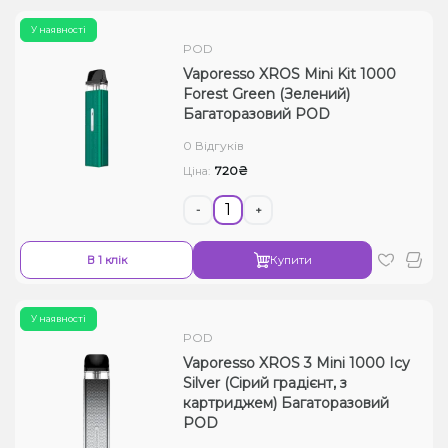
У наявності
POD
Vaporesso XROS Mini Kit 1000
Forest Green (Зелений)
Багаторазовий POD
0 Відгуків
720₴
Ціна:
-
+
В 1 клік
Купити
У наявності
POD
Vaporesso XROS 3 Mini 1000 Icy
Silver (Сірий градієнт, з
картриджем) Багаторазовий
POD