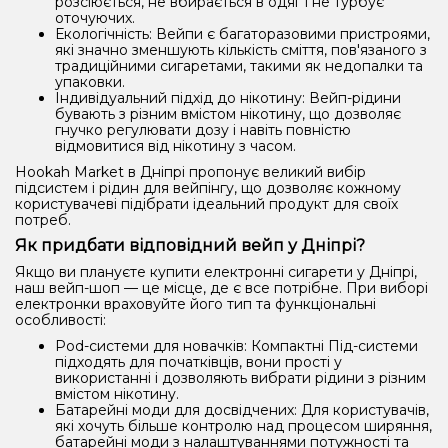
розсіюється, не вбирається в одяг і не турбує
оточуючих.
Екологічність: Вейпи є багаторазовими пристроями,
які значно зменшують кількість сміття, пов'язаного з
традиційними сигаретами, такими як недопалки та
упаковки.
Індивідуальний підхід до нікотину: Вейп-рідини
бувають з різним вмістом нікотину, що дозволяє
гнучко регулювати дозу і навіть повністю
відмовитися від нікотину з часом.
Hookah Market в Дніпрі пропонує великий вибір
підсистем і рідин для вейпінгу, що дозволяє кожному
користувачеві підібрати ідеальний продукт для своїх
потреб.
Як придбати відповідний вейп у Дніпрі?
Якщо ви плануєте купити електронні сигарети у Дніпрі,
наш вейп-шоп — це місце, де є все потрібне. При виборі
електронки враховуйте його тип та функціональні
особливості:
Pod-системи для новачків: Компактні Під-системи
підходять для початківців, вони прості у
використанні і дозволяють вибрати рідини з різним
вмістом нікотину.
Батарейні моди для досвідчених: Для користувачів,
які хочуть більше контролю над процесом ширяння,
батарейні моди з налаштуваннями потужності та