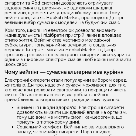
сигарети та Pod-системи дозволяють отримувати
задоволення від ширяння, не вдихаючи шкідливі
речовини, що містяться у традиційному тютюні. Тому
вейп-шопи, такі як Hookah Market, пропонують Дніпрі
великий вибір сучасних моделей на будь-який смак.
Крім того, ширяння електронок дозволяє виразити
індивідуальність і підібрати пристрій, який відповідає
стилю життя. Вейпінг став частиною молодіжної
субкультури, популярний на вечірках та соціальних
мережах. Інтернет-магазин HookahMarket в Дніпрі
пропонує різноманітні електронні сигарети, аксесуари та
рідини з широким спектром смаків, щоб кожен міг знайти
щось своє.
Чому вейпінг — сучасна альтернатива куріння
Електронні сигарети стали популярним вибором серед
жителів р. Дніпро, надаючи сучасні можливості для тих,
хто хоче контролювати свої звички та покращити якість
життя. Ось ключові аспекти, які роблять вейпінг
привабливою альтернативою традиційному курінню:
Зниження шкоди здоров'ю: Електронні сигарети
дозволяють знизити шкідливий вплив на організм,
тому що вони не містять смол і канцерогенів, що
присутні в тютюновому димі.
Соціальний комфорт: Вейпінг не залишає різкого
запаху, як звичайні сигарети. Пара швидко