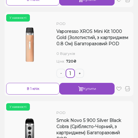
У наявності
POD
Vaporesso XROS Mini Kit 1000
Gold (Золотистий, з картриджем
0.8 Ом) Багаторазовий POD
0 Відгуків
720₴
Ціна:
-
+
В 1 клік
Купити
У наявності
POD
Smok Novo 5 900 Silver Black
Cobra (Сріблясто-Чорний, з
картриджем) Багаторазовий