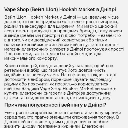
Vape Shop (Вейп Шоп) Hookah Market в Дніпрі
Вейп Шоп Hookah Market у Дніпрі — це ідеальне місце
для всіх, хто хоче придбати якісні електронні сигарети,
рідини та аксесуари для ширяння. Ми маємо широкий
асортимент продукції від провідних брендів, тому кожен
знайде ідеальний пристрій під свої потреби. Незалежно
від того, чи ви досвідчений користувач або тільки
починаєте знайомство зі світом вейпінгу, наш інтернет-
магазин електронних сигарет в Дніпрі пропонує як прості
Pod-системи, так і потужні батарейні моди для
максимального комфорту.
Кожен пристрій, представлений у каталозі, пройшов
ретельний відбір, що гарантує його довговічність,
надійність та високу якість. Наші фахівці завжди готові
допомогти з вибором, порекомендувати відповідну
рідину або пояснити, як правильно користуватися
вейпом. Завдяки Vape Shop Hookah Market ви можете
купити електронні сигарети в Дніпрі за доступними
цінами та швидкою доставкою, не виходячи з дому.
Причина популярності вейпінгу в Дніпрі?
Електронні сигарети за останні роки стали популярними
серед тих, хто прагне зменшити споживання тютюну. В
Дніпрі вейпінг став модним і доступним способом
знизити шкоду, пов'язану з курінням. Електронні