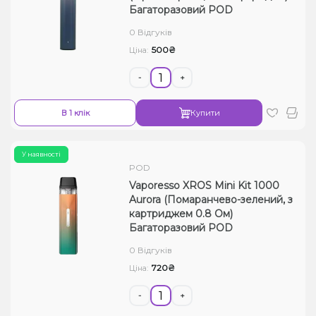
Багаторазовий POD
0 Відгуків
500₴
Ціна:
-
+
В 1 клік
Купити
У наявності
POD
Vaporesso XROS Mini Kit 1000
Aurora (Помаранчево-зелений, з
картриджем 0.8 Ом)
Багаторазовий POD
0 Відгуків
720₴
Ціна:
-
+