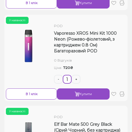
В 1 клік
Купити
У наявності
POD
Vaporesso XROS Mini Kit 1000
Neon (Рожево-фіолетовий, з
картриджем 0.8 Ом)
Багаторазовий POD
0 Відгуків
720₴
Ціна:
-
+
В 1 клік
Купити
У наявності
POD
Elf Bar Mate 500 Grey Black
(Сірий Чорний, без картриджа)