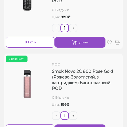
POD
0 Відгуків
980₴
Ціна:
-
+
В 1 клік
Купити
У наявності
POD
Smok Novo 2C 800 Rose Gold
(Рожево-Золотистий, з
картриджем) Багаторазовий
POD
0 Відгуків
599₴
Ціна:
-
+