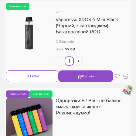
У наявності
POD
Vaporesso XROS 4 Mini Black
(Чорний, з картриджем)
Багаторазовий POD
0 Відгуків
770₴
Ціна:
-
+
В 1 клік
Купити
Знижка 15%
У наявності
Одноразки Elf Bar - це баланс
смаку, ціни та якості!
Рекомендуємо!