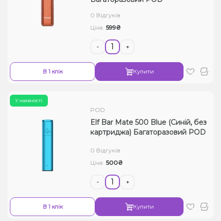
Рідини для електронних сигарет
0 Відгуків
599₴
Ціна:
Подарункові набори
-
+
Уцінка
В 1 клік
Купити
У наявності
POD
Elf Bar Mate 500 Blue (Синій, без
картриджа) Багаторазовий POD
0 Відгуків
500₴
Ціна:
-
+
В 1 клік
Купити