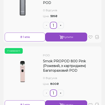
POD
0 Відгуків
599₴
Ціна:
-
+
В 1 клік
Купити
У наявності
POD
Smok PROPOD 800 Pink
(Рожевий, з картриджем)
Багаторазовий POD
0 Відгуків
800₴
Ціна:
-
+
В 1 клік
Купити