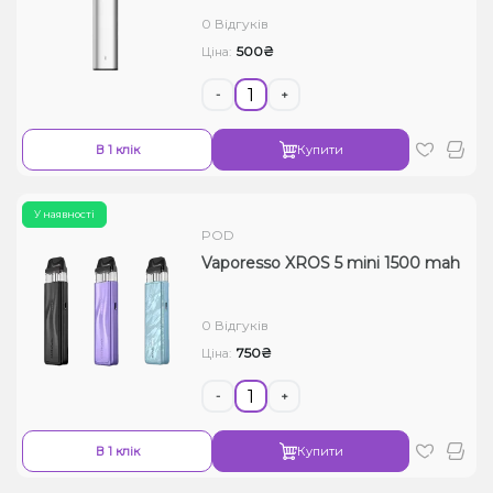
0 Відгуків
500₴
Ціна:
-
+
В 1 клік
Купити
У наявності
POD
Vaporesso XROS 5 mini 1500 mah
0 Відгуків
750₴
Ціна:
-
+
В 1 клік
Купити