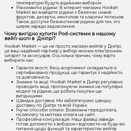
температури будуть відмінним вибором.
Різноманітні рідини: В інтернет-магазині Hookah
Market ви знайдете рідини з безліччю смаків:
фруктові, десертні, ментолові та класичні тютюнові.
Також доступні безнікотинові рідини для тих, хто
ширяє заради задоволення.
Чому вигідно купити Pod-системи в нашому
вейп-шопі в Дніпрі?
Hookah Market — це не просто магазин вейпів у Дніпрі,
це ваш надійний партнер у виборі якісних електронних
сигарет та аксесуарів. Ось кілька причин, чому варто
вибирати нас:
Гарантія якості: Весь асортимент складається із
сертифікованої продукції, що гарантує її надійність
та довговічність.
Знижки та акції: Hookah Market в Дніпрі регулярно
проводить акції, пропонуючи знижки на популярні
моделі та рідини, що робить покупки ще
вигіднішими.
Швидка доставка: Ми забезпечуємо швидку
доставку по Дніпрі та всій Україні.
Гнучкі способи оплати: Возможна передоплата,
післяплату та миттєва оплата на сайті.
Професійна консультація: Наші фахівці завжди
готові допомогти з вибором і відповісти на будь-які
питання щодо функцій та характеристик вейпів.