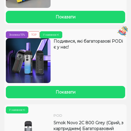
Показати
Знижка 15%
TOP
У наявності
Подивися, які багаторазові PODі
є у нас!
Показати
У наявності
POD
Smok Novo 2C 800 Grey (Сірий, з
картриджем) Багаторазовий