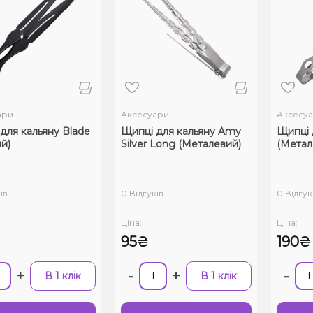
ари
Аксесуари
Аксесу
для кальяну Blade
Щипці для кальяну Amy
Щипці 
й)
Silver Long (Металевий)
(Метал
ів
0 Відгуків
0 Відгук
Ціна:
Ціна:
95₴
190₴
+
-
+
-
В 1 клік
В 1 клік