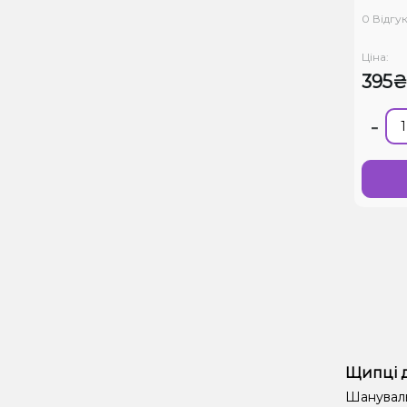
0 Відгук
Ціна:
395
-
Щипці д
Шанувальн