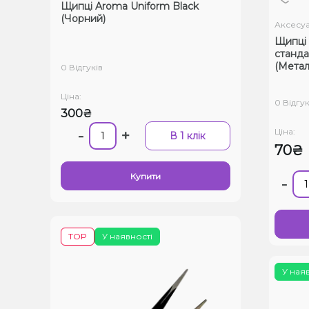
Щипці Aroma Uniform Black
(Чорний)
Аксесу
Щипці 
стандар
(Метал
0 Відгуків
Ціна:
0 Відгук
300₴
Ціна:
-
+
В 1 клік
70₴
Купити
-
TOP
У наявності
У ная