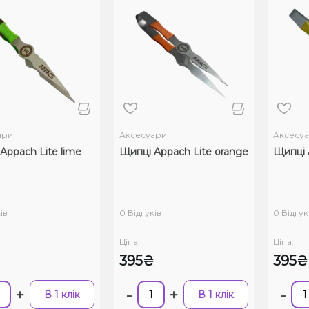
ари
Аксесуари
Аксесу
Appach Lite lime
Щипці Appach Lite orange
Щипці 
ів
0 Відгуків
0 Відгук
Ціна:
Ціна:
₴
395₴
395₴
+
-
+
-
В 1 клік
В 1 клік