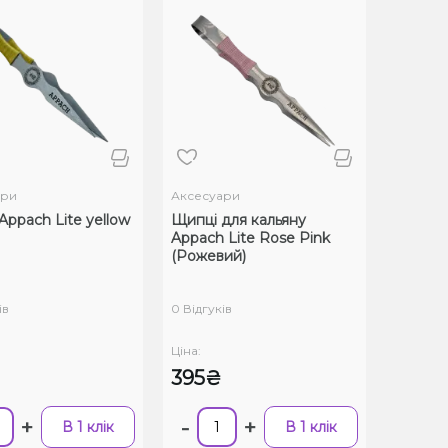
ари
Аксесуари
Appach Lite yellow
Щипці для кальяну
Appach Lite Rose Pink
(Рожевий)
ів
0 Відгуків
Ціна:
395₴
+
-
+
В 1 клік
В 1 клік