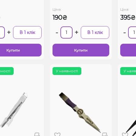
Ціна:
Ціна:
₴
190₴
395₴
+
-
+
-
В 1 клік
В 1 клік
Купити
Купити
вності
У наявності
У наяв