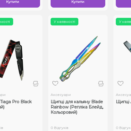
Купити
Купити
вності
У наявності
У наяв
ари
Аксесуари
Аксесу
Tiaga Pro Black
Щипці для кальяну Blade
Щипці 
й)
Rainbow (Репліка Блейд,
Кольоровий)
ів
0 Відгуків
0 Відгук