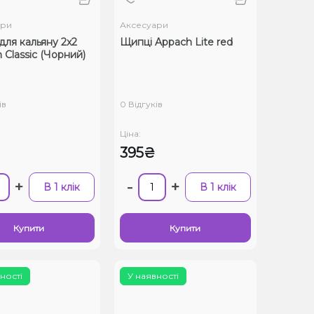
ари
Аксесуари
для кальяну 2x2
Щипці Appach Lite red
 Classic (Чорний)
ів
0 Відгуків
Ціна:
395₴
+
-
+
В 1 клік
В 1 клік
Купити
Купити
ності
У наявності