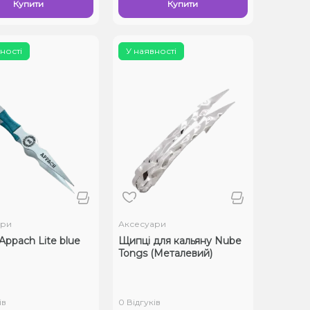
Купити
Купити
ності
У наявності
ари
Аксесуари
Appach Lite blue
Щипці для кальяну Nube
Tongs (Металевий)
ів
0 Відгуків