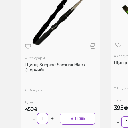
Аксесу
Аксесуари
Щипці 
Щипці Sunpipe Samurai Black
(Чорний)
0 Відгук
0 Відгуків
Ціна:
Ціна:
395
450₴
-
+
В 1 клік
-