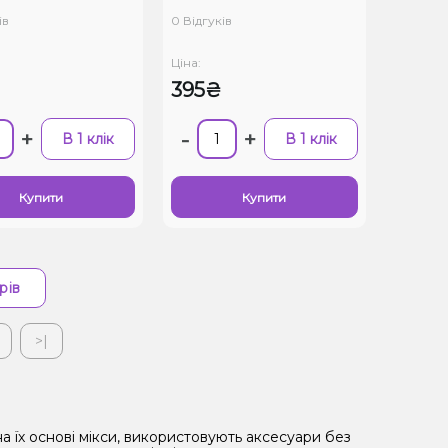
ів
0 Відгуків
Ціна:
395₴
+
-
+
В 1 клік
В 1 клік
Купити
Купити
рів
>|
а їх основі мікси, використовують аксесуари без