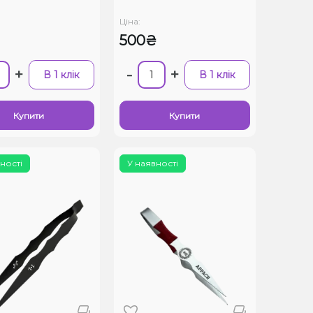
Ціна:
500₴
+
-
+
В 1 клік
В 1 клік
Купити
Купити
ності
У наявності