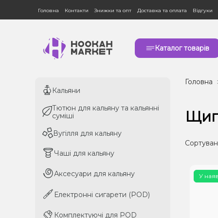
Головна
Контакти
Знижки та опт
Доставка та оплата
Відгуки
Каталог товарів
Головна
Кальяни
Кальяни
Тютюн для кальяну та кальянні
Тютюн для кальяну та кальянні
Щип
суміші
суміші
Вугілля для кальяну
Вугілля для кальяну
Сортуван
Чаші для кальяну
Чаші для кальяну
Аксесуари для кальяну
Аксесуари для кальяну
У ная
Електронні сигарети (POD)
Електронні сигарети (POD)
Комплектуючі для POD
Комплектуючі для POD