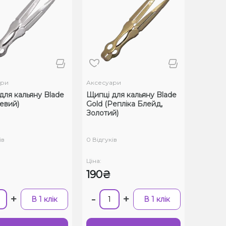
ари
Аксесуари
для кальяну Blade
Щипці для кальяну Blade
евий)
Gold (Репліка Блейд,
Золотий)
ів
0 Відгуків
Ціна:
190₴
+
-
+
В 1 клік
В 1 клік