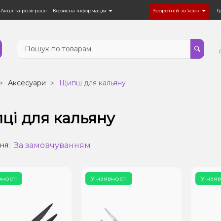
Акції та розіграші
Корисна інформація
Зворотній зв'язок
Г
Аксесуари
Щипці для кальяну
ці для кальяну
За замовчуванням
ня:
вності
У наявності
У наяв