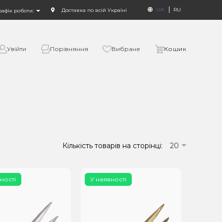
UA
RU
Доставка по всій Україні
рафік роботи:
Увійти
Порівняння
Вибране
Кошик
Кількість товарів на сторінці:
20
ності
У наявності