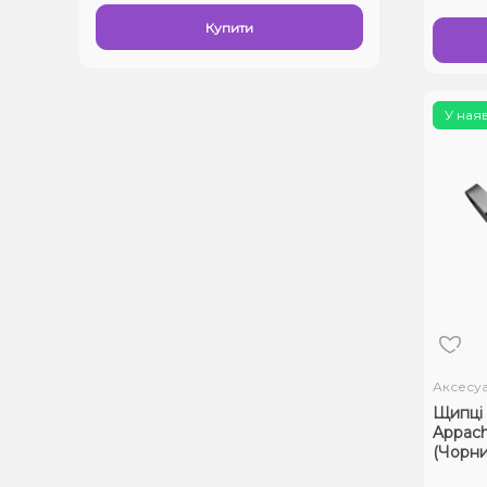
Купити
У ная
Аксесу
Щипці 
Appach
(Чорни