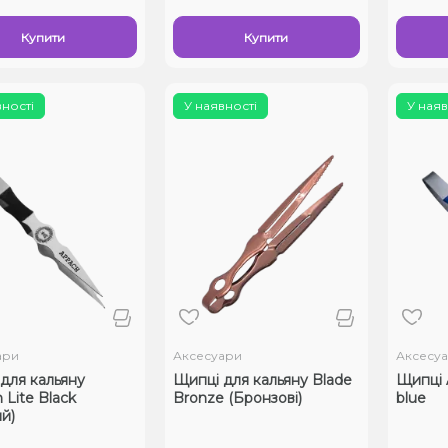
Купити
Купити
вності
У наявності
У наяв
ари
Аксесуари
Аксесу
для кальяну
Щипці для кальяну Blade
Щипці 
 Lite Black
Bronze (Бронзові)
blue
й)