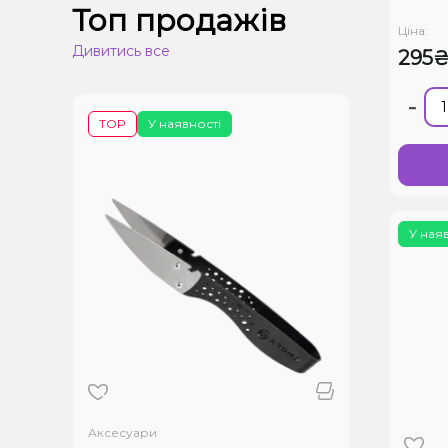
Топ продажів
Ціна:
Дивитись все
295
-
TOP
У наявності
У ная
Аксесуари