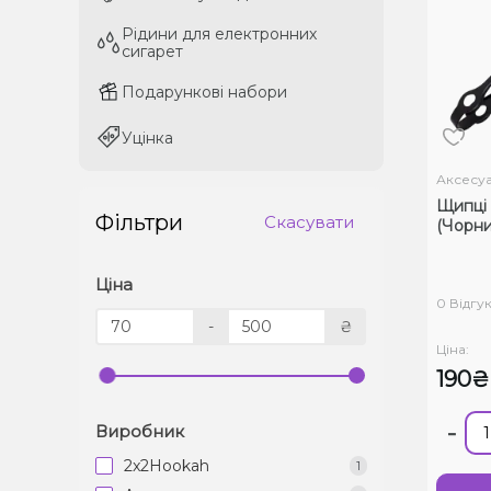
Рідини для електронних
Рідини для електронних
сигарет
сигарет
Подарункові набори
Подарункові набори
Уцінка
Уцінка
Аксесу
Щипці 
Фільтри
Скасувати
(Чорни
Ціна
0 Відгук
-
₴
Ціна:
190₴
-
Виробник
2x2Hookah
1