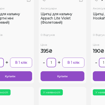
ари
Аксесуари
Аксесу
для кальяну
Щипці для кальяну
Щипці 
тні міні
Appach Lite Violet
Hookah
евий)
(Фіолетовий)
ів
0 Відгуків
0 Відгук
Ціна:
Ціна:
395₴
190₴
+
-
+
-
В 1 клік
В 1 клік
Купити
Купити
вності
У наявності
У наяв