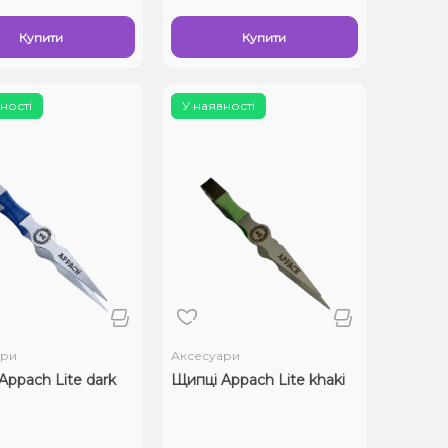
Купити
Купити
ності
У наявності
ари
Аксесуари
Appach Lite dark
Щипці Appach Lite khaki