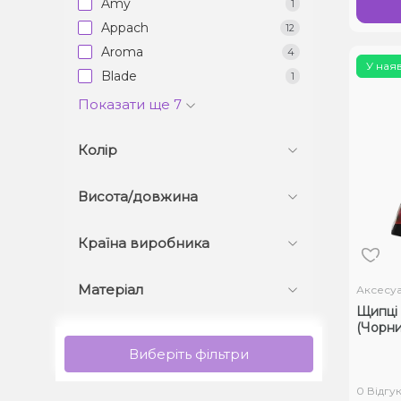
Amy
1
Appach
12
Aroma
4
У ная
Blade
1
Показати ще 7
Колір
Висота/довжина
Країна виробника
Матеріал
Аксесу
Щипці 
(Чорни
Виберіть фільтри
0 Відгук