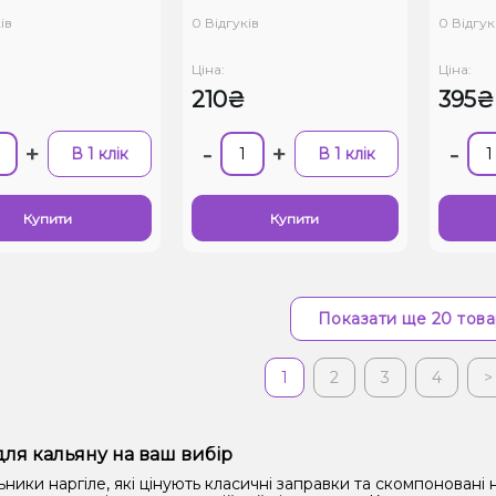
ів
0 Відгуків
0 Відгук
Ціна:
Ціна:
₴
210₴
395₴
+
-
+
-
В 1 клік
В 1 клік
Купити
Купити
Показати ще 20 това
1
2
3
4
>
ля кальяну на ваш вибір
ики наргіле, які цінують класичні заправки та скомпоновані н