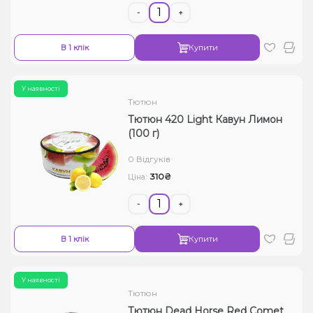
-
+
В 1 клік
Купити
У наявності
Тютюн
Тютюн 420 Light Кавун Лимон
(100 г)
0 Відгуків
310₴
Ціна:
-
+
В 1 клік
Купити
У наявності
Тютюн
Тютюн Dead Horse Red Comet