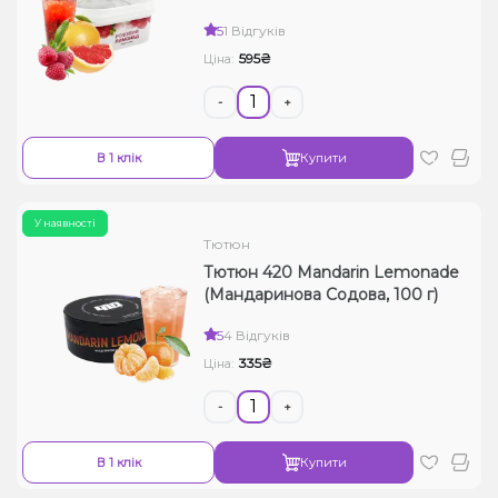
5
1 Відгуків
595₴
Ціна:
-
+
В 1 клік
Купити
У наявності
Тютюн
Тютюн 420 Mandarin Lemonade
(Мандаринова Содова, 100 г)
5
4 Відгуків
335₴
Ціна:
-
+
В 1 клік
Купити