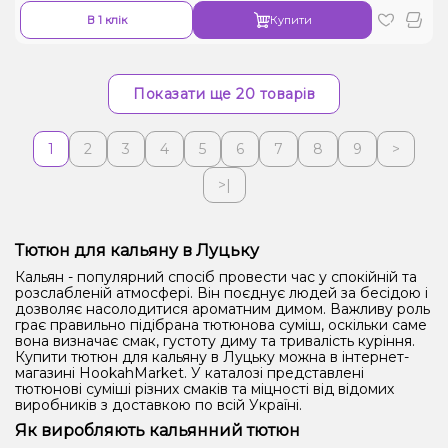
В 1 клік
Купити
Показати ще 20 товарів
1
2
3
4
5
6
7
8
9
>
>|
Тютюн для кальяну в Луцьку
Кальян - популярний спосіб провести час у спокійній та
розслабленій атмосфері. Він поєднує людей за бесідою і
дозволяє насолодитися ароматним димом. Важливу роль
грає правильно підібрана тютюнова суміш, оскільки саме
вона визначає смак, густоту диму та тривалість куріння.
Купити тютюн для кальяну в Луцьку можна в інтернет-
магазині HookahMarket. У каталозі представлені
тютюнові суміші різних смаків та міцності від відомих
виробників з доставкою по всій Україні.
Як виробляють кальянний тютюн