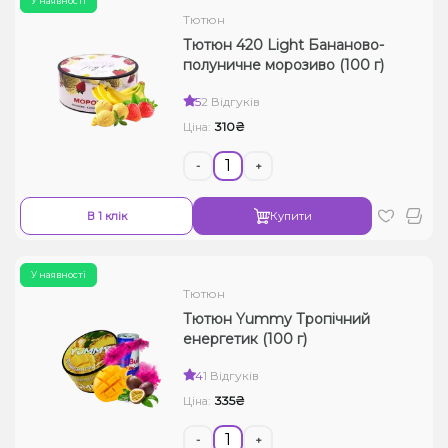
У наявності
Тютюн
Тютюн 420 Light Бананово-
полуничне морозиво (100 г)
5
2 Відгуків
310₴
Ціна:
-
+
В 1 клік
Купити
У наявності
Тютюн
Тютюн Yummy Тропічний
енергетик (100 г)
4
1 Відгуків
335₴
Ціна:
-
+