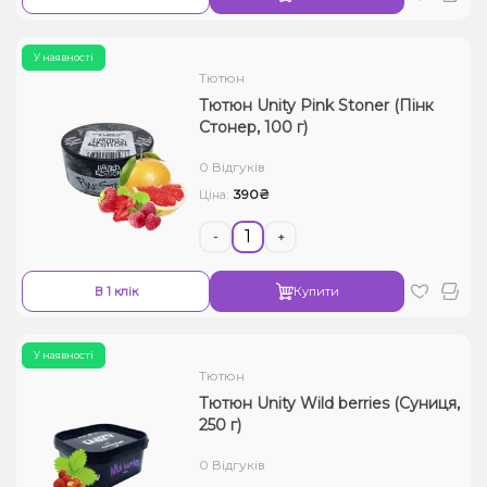
У наявності
Тютюн
Тютюн Unity Pink Stoner (Пінк
Стонер, 100 г)
0 Відгуків
390₴
Ціна:
-
+
В 1 клік
Купити
У наявності
Тютюн
Тютюн Unity Wild berries (Суниця,
250 г)
0 Відгуків