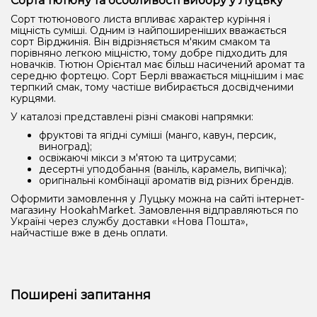
Сорта тютюну та особливості вибору у Луцьку
Сорт тютюнового листа впливає характер куріння і
міцність суміші. Одним із найпоширеніших вважається
сорт Вірджинія. Він відрізняється м'яким смаком та
порівняно легкою міцністю, тому добре підходить для
новачків. Тютюн Орієнтал має більш насичений аромат та
середню фортецю. Сорт Берлі вважається міцнішим і має
терпкий смак, тому частіше вибирається досвідченими
курцями.
У каталозі представлені різні смакові напрямки:
фруктові та ягідні суміші (манго, кавун, персик,
виноград);
освіжаючі мікси з м'ятою та цитрусами;
десертні уподобання (ваніль, карамель, випічка);
оригінальні комбінації ароматів від різних брендів.
Оформити замовлення у Луцьку можна на сайті інтернет-
магазину HookahMarket. Замовлення відправляються по
Україні через службу доставки «Нова Пошта»,
найчастіше вже в день оплати.
Поширені запитання