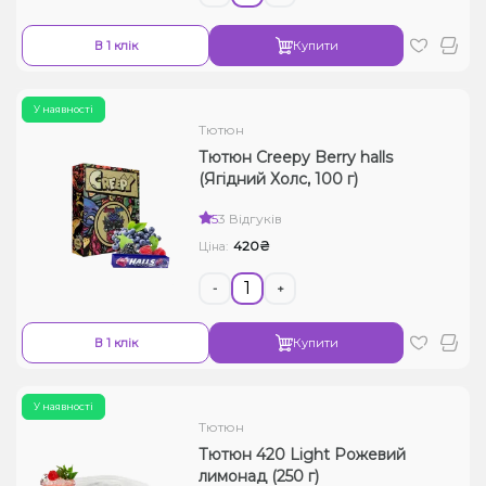
В 1 клік
Купити
У наявності
Тютюн
Тютюн Creepy Berry halls
(Ягідний Холс, 100 г)
5
3 Відгуків
420₴
Ціна:
-
+
В 1 клік
Купити
У наявності
Тютюн
Тютюн 420 Light Рожевий
лимонад (250 г)