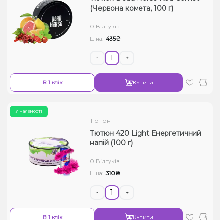
(Червона комета, 100 г)
0 Відгуків
435₴
Ціна:
-
+
В 1 клік
Купити
У наявності
Тютюн
Тютюн 420 Light Енергетичний
напій (100 г)
0 Відгуків
310₴
Ціна:
-
+
В 1 клік
Купити