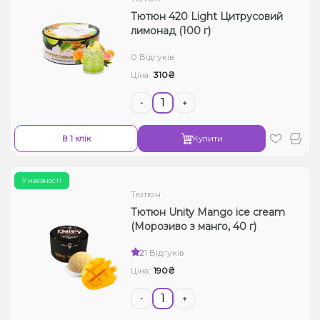
Тютюн 420 Light Цитрусовий
лимонад (100 г)
0 Відгуків
310₴
Ціна:
-
+
В 1 клік
Купити
У наявності
Тютюн
Тютюн Unity Mango ice cream
(Морозиво з манго, 40 г)
2
1 Відгуків
190₴
Ціна:
-
+