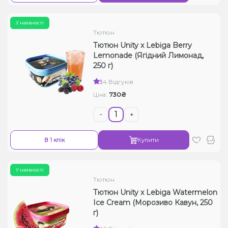
У наявності
Тютюн
Тютюн Unity x Lebiga Berry
Lemonade (Ягідний Лимонад,
250 г)
3
4 Відгуків
730₴
Ціна:
-
+
В 1 клік
Купити
У наявності
Тютюн
Тютюн Unity x Lebiga Watermelon
Ice Cream (Морозиво Кавун, 250
г)