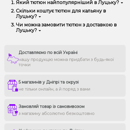
Який тютюн найпопулярніший в Луцьку?
Найчастіше в Луцьку замовляють Pixtea, Jibiar,
Скільки коштує тютюн для кальяну в
Adalya, CULTt, 420, Serbetli та інші - за багатий смак,
Луцьку?
аромат та відмінну димність.
У середньому ціна варіюється від 90 до 450 грн за
Чи можна замовити тютюн з доставкою в
100 г в залежності від бренду та лінійки. Преміальні
Луцьку?
марки можуть коштувати дорожче.
Так, ми доставляємо кальянне забиття в Луцьку
швидко і безпечно, зберігаючи свіжість кожної
упаковки.
Доставляємо по всій Україні
нашу продукцію можна придбати з будь-якої
точки
5 магазинів у Дніпрі та окрузі
не тільки онлайн, а й поряд з вами
Замовляй товар із самовивозом
з магазину абсолютно безкоштовно