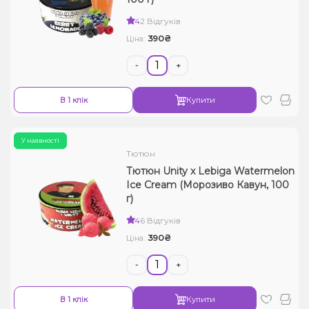
Рідини для електронних сигарет
4
2 Відгуків
390₴
Ціна:
Подарункові набори
-
+
Уцінка
В 1 клік
Купити
У наявності
Тютюн
Тютюн Unity x Lebiga Watermelon
Ice Cream (Морозиво Кавун, 100
г)
4
6 Відгуків
390₴
Ціна:
-
+
В 1 клік
Купити