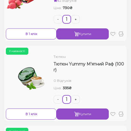
4
2 Відгуків
730₴
Ціна:
-
+
В 1 клік
Купити
У наявності
Тютюн
Тютюн Yummy М'ятний Раф (100
г)
0 Відгуків
335₴
Ціна:
-
+
В 1 клік
Купити