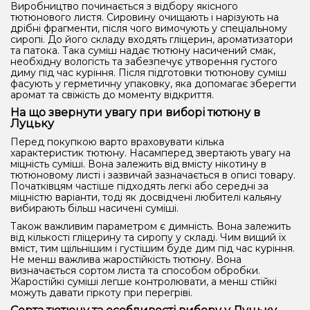
Виробництво починається з відбору якісного
тютюнового листя. Сировину очищають і нарізують на
дрібні фрагменти, після чого вимочують у спеціальному
сиропі. До його складу входять гліцерин, ароматизатори
та патока. Така суміш надає тютюну насичений смак,
необхідну вологість та забезпечує утворення густого
диму під час куріння. Після підготовки тютюнову суміш
фасують у герметичну упаковку, яка допомагає зберегти
аромат та свіжість до моменту відкриття.
На що звернути увагу при виборі тютюну в
Луцьку
Перед покупкою варто враховувати кілька
характеристик тютюну. Насамперед звертають увагу на
міцність суміші. Вона залежить від вмісту нікотину в
тютюновому листі і зазвичай зазначається в описі товару.
Початківцям частіше підходять легкі або середні за
міцністю варіанти, тоді як досвідчені любителі кальяну
вибирають більш насичені суміші.
Також важливим параметром є димність. Вона залежить
від кількості гліцерину та сиропу у складі. Чим вищий їх
вміст, тим щільнішим і густішим буде дим під час куріння.
Не менш важлива жаростійкість тютюну. Вона
визначається сортом листа та способом обробки.
Жаростійкі суміші легше контролювати, а менш стійкі
можуть давати гіркоту при перегріві.