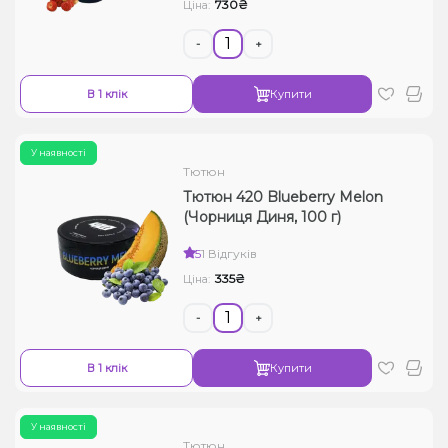
730₴
Ціна:
-
+
В 1 клік
Купити
У наявності
Тютюн
Тютюн 420 Blueberry Melon
(Чорниця Диня, 100 г)
5
1 Відгуків
335₴
Ціна:
-
+
В 1 клік
Купити
У наявності
Тютюн