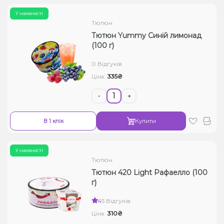
У наявності
Тютюн
Тютюн Yummy Синій лимонад
(100 г)
0 Відгуків
335₴
Ціна:
-
+
В 1 клік
Купити
У наявності
Тютюн
Тютюн 420 Light Рафаелло (100
г)
4
5 Відгуків
310₴
Ціна: