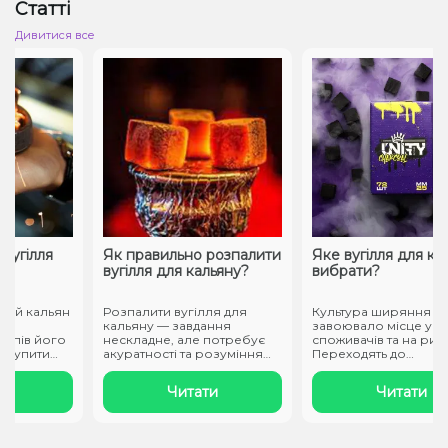
Статті
Дивитися все
гілля
Як правильно розпалити
Яке вугілля для каль
вугілля для кальяну?
вибрати?
й кальян
Розпалити вугілля для
Культура ширяння давн
кальяну — завдання
завоювало місце у сер
пів його
нескладне, але потребує
споживачів та на ринку.
упити
акуратності та розуміння
Переходять до
процесу. В..
кальянокуріння..
Читати
Читати