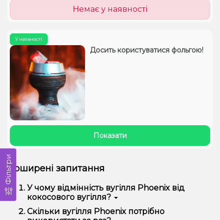
Немає у наявності
У наявності
Досить користуватися фольгою!
Показати
Фільтри
Поширені запитання
У чому відмінність вугілля Phoenix від
кокосового вугілля?
Вугілля Phoenix виготовлене з горіхової шкаралупи,
Скільки вугілля Phoenix потрібно
воно має дуже слабкий запах при розпалюванні,