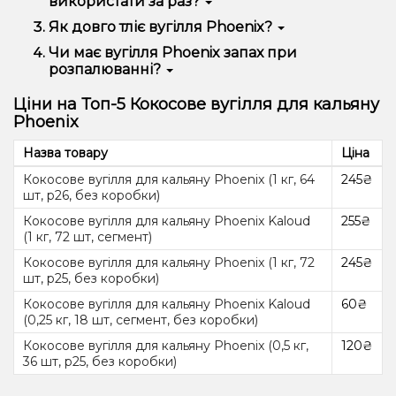
використати за раз?
гарну температуру тління і трохи більше попелу, ніж
у кокосового вугілля.
На один сеанс куріння вистачає 2-3 великі кубики
Як довго тліє вугілля Phoenix?
вугілля (25-26 мм) або 3-4 маленькі (під калауд).
В середньому, вугілля Phoenix тліє близько 60-80
Чи має вугілля Phoenix запах при
хвилин.
розпалюванні?
Вугілля Phoenix видає дуже слабкий запах під час
Ціни на Топ-5 Кокосове вугілля для кальяну
розпалу.
Phoenix
Назва товару
Ціна
Кокосове вугілля для кальяну Phoenix (1 кг, 64
245₴
шт, р26, без коробки)
Кокосове вугілля для кальяну Phoenix Kaloud
255₴
(1 кг, 72 шт, сегмент)
Кокосове вугілля для кальяну Phoenix (1 кг, 72
245₴
шт, р25, без коробки)
Кокосове вугілля для кальяну Phoenix Kaloud
60₴
(0,25 кг, 18 шт, сегмент, без коробки)
Кокосове вугілля для кальяну Phoenix (0,5 кг,
120₴
36 шт, р25, без коробки)