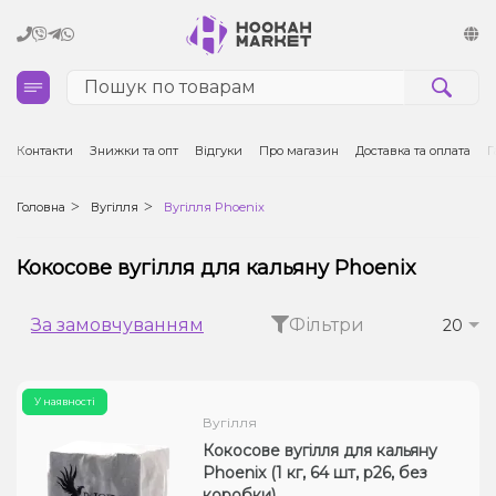
Кальяни
Контакти
Знижки та опт
Відгуки
Про магазин
Доставка та оплата
Г
Тютюн для кальяну та кальянні суміші
Головна
Вугілля
Вугілля Phoenix
Вугілля для кальяну
Кокосове вугілля для кальяну Phoenix
Чаші для кальяну
За замовчуванням
Фільтри
20
Аксесуари для кальяну
У наявності
Електронні сигарети (POD)
Вугілля
Кокосове вугілля для кальяну
Комплектуючі для POD
Phoenix (1 кг, 64 шт, р26, без
коробки)