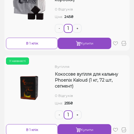
Рідини для електронних сигарет
0 Відгуків
245₴
Ціна:
Подарункові набори
-
+
Уцінка
В 1 клік
Купити
У наявності
Вугілля
Кокосове вугілля для кальяну
Phoenix Kaloud (1 кг, 72 шт,
сегмент)
0 Відгуків
255₴
Ціна:
-
+
В 1 клік
Купити