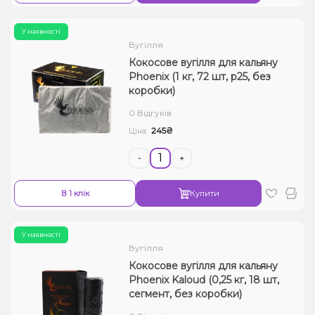
У наявності
Вугілля
Кокосове вугілля для кальяну
Phoenix (1 кг, 72 шт, р25, без
коробки)
0 Відгуків
245₴
Ціна:
-
+
В 1 клік
Купити
У наявності
Вугілля
Кокосове вугілля для кальяну
Phoenix Kaloud (0,25 кг, 18 шт,
сегмент, без коробки)