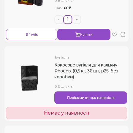
0 Відгуків
60₴
Ціна:
-
+
В 1 клік
Купити
Вугілля
Кокосове вугілля для кальяну
Phoenix (0,5 кг, 36 шт, р25, без
коробки)
0 Відгуків
Повідомити про наявність
Немає у наявності