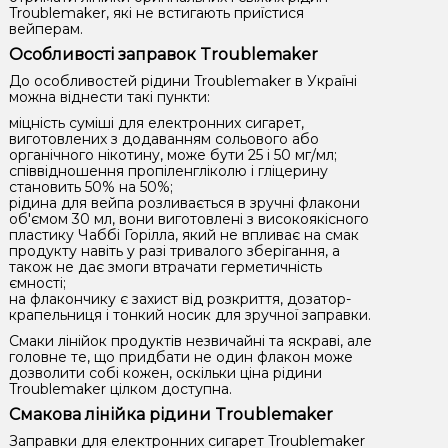
Troublemaker, які не встигають приїстися
вейперам.
Особливості заправок Troublemaker
До особливостей рідини Troublemaker в Україні
можна віднести такі пункти:
міцність суміші для електронних сигарет,
виготовлених з додаванням сольового або
органічного нікотину, може бути 25 і 50 мг/мл;
співвідношення пропіленгліколю і гліцерину
становить 50% на 50%;
рідина для вейпа розливається в зручні флакони
об'ємом 30 мл, вони виготовлені з високоякісного
пластику Чаббі Горілла, який не впливає на смак
продукту навіть у разі тривалого зберігання, а
також не дає змоги втрачати герметичність
ємності;
на флакончику є захист від розкриття, дозатор-
крапельниця і тонкий носик для зручної заправки.
Смаки лінійок продуктів незвичайні та яскраві, але
головне те, що придбати не один флакон може
дозволити собі кожен, оскільки ціна рідини
Troublemaker цілком доступна.
Смакова лінійка рідини Troublemaker
Заправки для електронних сигарет Troublemaker