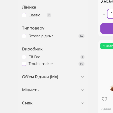
280
Лінійка
-
Classic
2
Тип товару
Готова рідина
14
У ная
Виробник
Elf Bar
1
Troublemaker
14
Об'єм Рідини (Мл)
Міцність
Смак
Рідини