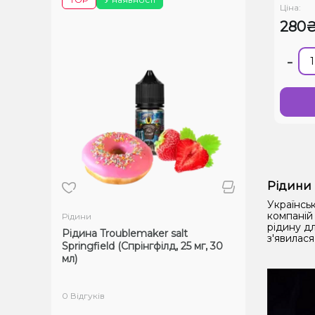
Ціна:
280
-
Рідини 
Українськ
компаній 
Рідини
рідину д
Рідина Troublemaker salt
з'явилася
Springfield (Спрінгфілд, 25 мг, 30
мл)
0 Відгуків