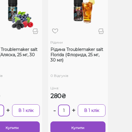
Рідини
Troublemaker salt
Рідина Troublemaker salt
(Аляска, 25 мг, 30
Florida (Флорида, 25 мг,
30 мл)
ів
0 Відгуків
Ціна:
₴
280₴
+
-
+
В 1 клік
В 1 клік
Купити
Купити