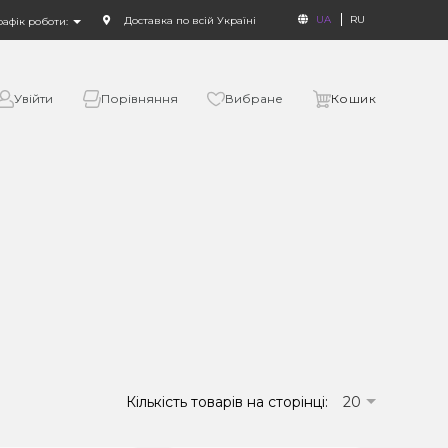
UA
RU
Доставка по всій Україні
рафік роботи:
Увійти
Порівняння
Вибране
Кошик
Кількість товарів на сторінці:
20