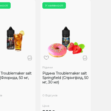
ності
У наявності
Рідини
Troublemaker salt
Рідина Troublemaker salt
 (Флорида, 50 мг,
Springfield (Спрінгфілд, 50
мг, 30 мл)
ів
0 Відгуків
Ціна: