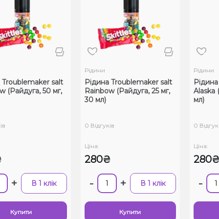
Рідини
Рідини
 Troublemaker salt
Рідина Troublemaker salt
Рідина 
w (Райдуга, 50 мг,
Rainbow (Райдуга, 25 мг,
Alaska 
30 мл)
мл)
ів
0 Відгуків
0 Відгук
Ціна:
Ціна:
₴
280₴
280
+
-
+
-
В 1 клік
В 1 клік
Купити
Купити