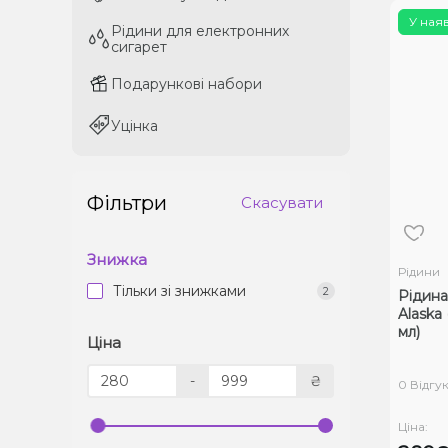
У ная
Рідини для електронних
Рідини для електронних
сигарет
сигарет
Подарункові набори
Подарункові набори
Уцінка
Уцінка
Фільтри
Скасувати
Знижка
Рідини
Тільки зі знижками
2
Рідина
Alaska 
мл)
Ціна
-
₴
0 Відгук
Ціна: