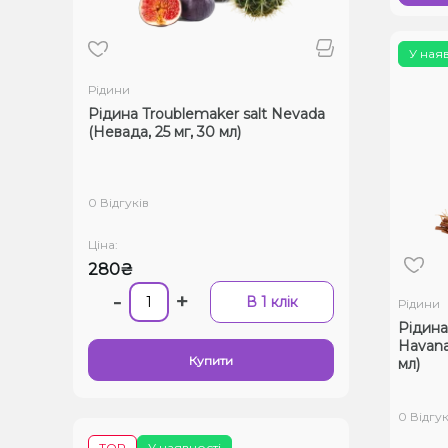
У ная
Рідини
Рідина Troublemaker salt Nevada
(Невада, 25 мг, 30 мл)
0 Відгуків
Ціна:
280₴
-
+
В 1 клік
Рідини
Рідина
Havana 
Купити
мл)
0 Відгук
TOP
У наявності