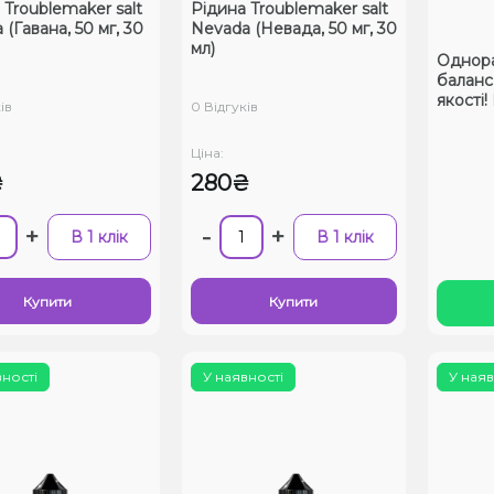
 Troublemaker salt
Рідина Troublemaker salt
(Гавана, 50 мг, 30
Nevada (Невада, 50 мг, 30
мл)
Однораз
баланс 
якості
ів
0 Відгуків
Ціна:
₴
280₴
+
-
+
В 1 клік
В 1 клік
Купити
Купити
вності
У наявності
У наяв