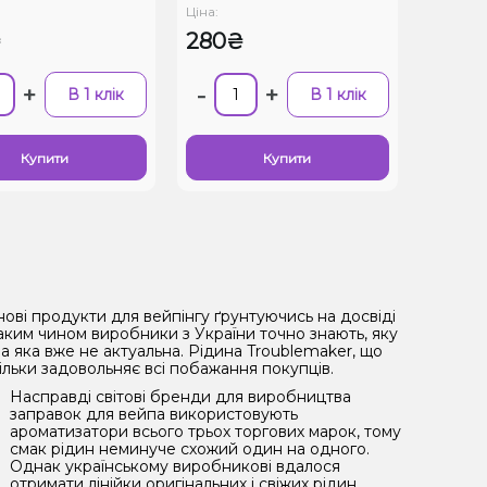
Ціна:
₴
280₴
+
-
+
В 1 клік
В 1 клік
Купити
Купити
нові продукти для вейпінгу ґрунтуючись на досвіді
Таким чином виробники з України точно знають, яку
 яка вже не актуальна. Рідина Troublemaker, що
ільки задовольняє всі побажання покупців.
Насправді світові бренди для виробництва
заправок для вейпа використовують
ароматизатори всього трьох торгових марок, тому
смак рідин неминуче схожий один на одного.
Однак українському виробникові вдалося
отримати лінійки оригінальних і свіжих рідин