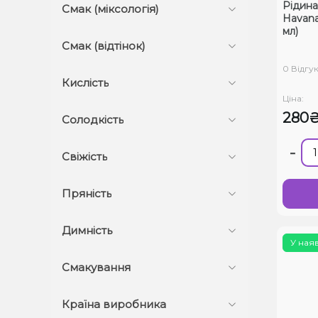
Рідина
Смак (міксологія)
Havana 
мл)
Смак (відтінок)
0 Відгук
Кислість
Ціна:
280
Солодкість
-
Свіжість
Пряність
Димність
У ная
Смакування
Країна виробника