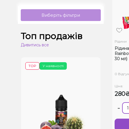
Виберіть фільтри
Топ продажів
Рідини
Дивитись все
Рідина
Rainbo
30 мл)
TOP
У наявності
0 Відгук
Ціна:
280
-