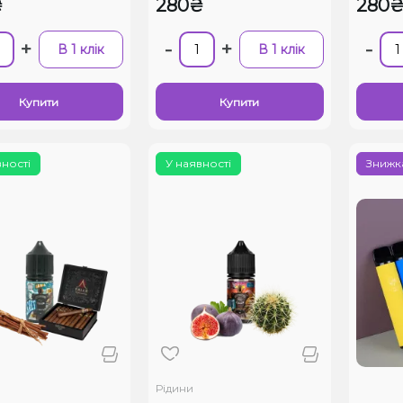
₴
280₴
280
+
-
+
-
В 1 клік
В 1 клік
Купити
Купити
вності
У наявності
Знижка
Рідини