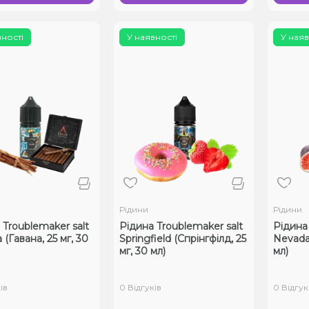
вності
У наявності
У наяв
Рідини
Рідини
 Troublemaker salt
Рідина Troublemaker salt
Рідина 
(Гавана, 25 мг, 30
Springfield (Спрінгфілд, 25
Nevada 
мг, 30 мл)
мл)
ів
0 Відгуків
0 Відгук