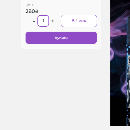
Ціна:
280₴
-
+
В 1 клік
Купити