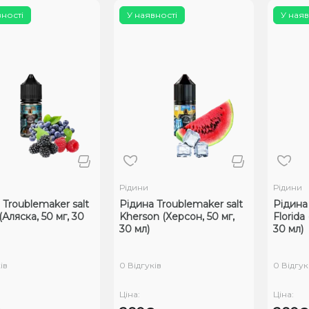
вності
У наявності
У наяв
Рідини
Рідини
 Troublemaker salt
Рідина Troublemaker salt
Рідина 
(Аляска, 50 мг, 30
Kherson (Херсон, 50 мг,
Florida
30 мл)
30 мл)
ів
0 Відгуків
0 Відгук
Ціна:
Ціна: