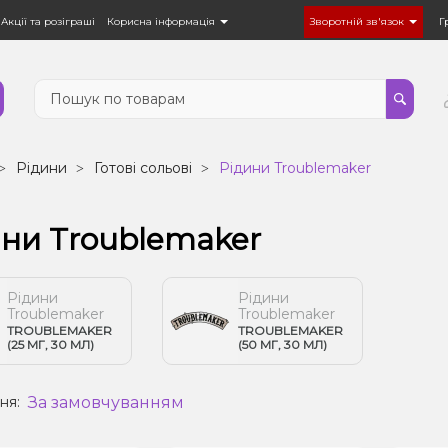
Акції та розіграші
Корисна інформація
Зворотній зв'язок
Г
Рідини
Готові сольові
Рідини Troublemaker
ини Troublemaker
Рідини
Рідини
Troublemaker
Troublemaker
TROUBLEMAKER
TROUBLEMAKER
(25 МГ, 30 МЛ)
(50 МГ, 30 МЛ)
За замовчуванням
ня: