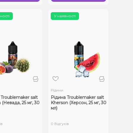
ності
У наявності
Рідини
Troublemaker salt
Рідина Troublemaker salt
(Невада, 25 мг, 30
Kherson (Херсон, 25 мг, 30
мл)
ів
0 Відгуків