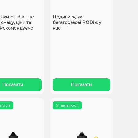
ки Elf Bar - це
Подивися, які
смаку, ціни та
багаторазові PODі є у
! Рекомендуємо!
нас!
Показати
Показати
ності
У наявності