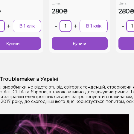
Ціна:
Ціна:
₴
280₴
280
+
-
+
-
В 1 клік
В 1 клік
Купити
Купити
Troublemaker в Україні
і виробники не відстають від світових тенденцій, створюючи 
з Азії, США та Європи, а також активно досліджуючи ринок. 
ля заправки електронних сигарет запропонувати споживачам, а
 2017 року, до сьогоднішнього дня користується попитом, оск