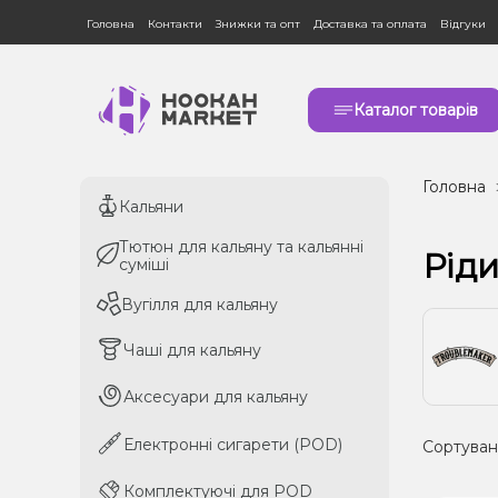
Головна
Контакти
Знижки та опт
Доставка та оплата
Відгуки
Каталог товарів
Головна
Кальяни
Кальяни
Тютюн для кальяну та кальянні
Тютюн для кальяну та кальянні
Рід
суміші
суміші
Вугілля для кальяну
Вугілля для кальяну
Чаші для кальяну
Чаші для кальяну
Аксесуари для кальяну
Аксесуари для кальяну
Електронні сигарети (POD)
Електронні сигарети (POD)
Сортуван
Комплектуючі для POD
Комплектуючі для POD