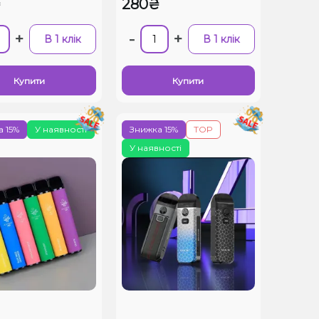
₴
280₴
+
-
+
В 1 клік
В 1 клік
Купити
Купити
 15%
У наявності
Знижка 15%
TOP
У наявності