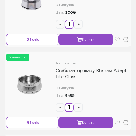
0 Відгуків
Рідини для електронних сигарет
200₴
Ціна:
Подарункові набори
-
+
Уцінка
В 1 клік
Купити
У наявності
Аксесуари
Стабілізатор жару Khmara Adept
Lite Gloss
0 Відгуків
945₴
Ціна:
-
+
В 1 клік
Купити