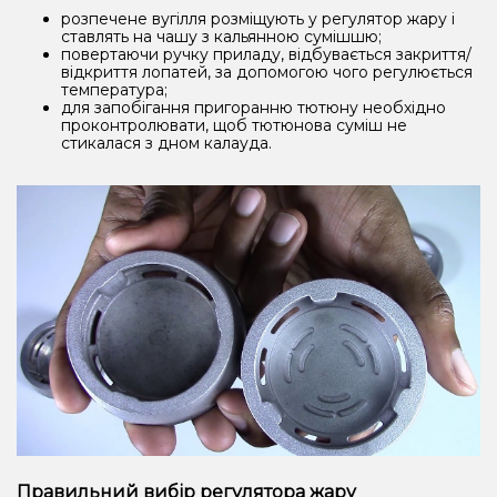
розпечене вугілля розміщують у регулятор жару і
ставлять на чашу з кальянною сумішшю;
повертаючи ручку приладу, відбувається закриття/
відкриття лопатей, за допомогою чого регулюється
температура;
для запобігання пригоранню тютюну необхідно
проконтролювати, щоб тютюнова суміш не
стикалася з дном калауда.
Правильний вибір регулятора жару