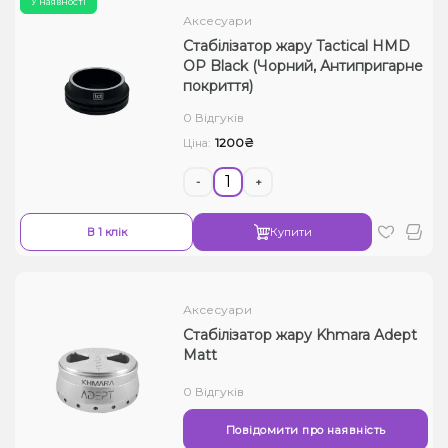
У наявності
Аксесуари
Стабілізатор жару Tactical HMD
OP Black (Чорний, Антипригарне
покриття)
0 Відгуків
1200₴
Ціна:
-
+
В 1 клік
Купити
Аксесуари
Стабілізатор жару Khmara Adept
Matt
0 Відгуків
Повідомити про наявність