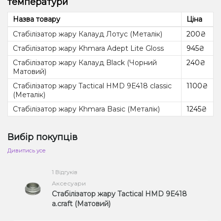
температури
куріння тютюну. Якщо виникло питання чому тютюн
отворами різної форми для точнішого регулювання
у кальяні на калауді горить, навіть якщо слідувати
тепла. Вирва-калауд: З бортами, що нагадують
інструкції? Це найчастіше пов'язане із надмірно
Назва товару
вирву, для рівномірного розподілу тютюну.
Ціна
високою температурою в чаші. Достатньо лише
трохи перечекати.
Стабілізатор жару Калауд Лотус (Металік)
200₴
Стабілізатор жару Khmara Adept Lite Gloss
945₴
Стабілізатор жару Калауд Black (Чорний
240₴
Матовий)
Стабілізатор жару Tactical HMD 9E418 classic
1100₴
(Металік)
Стабілізатор жару Khmara Basic (Металік)
1245₴
Вибір покупців
Дивитись усе
1 Відгуків
Аксесуари
Стабілізатор жару Tactical HMD 9E418
a.craft (Матовий)