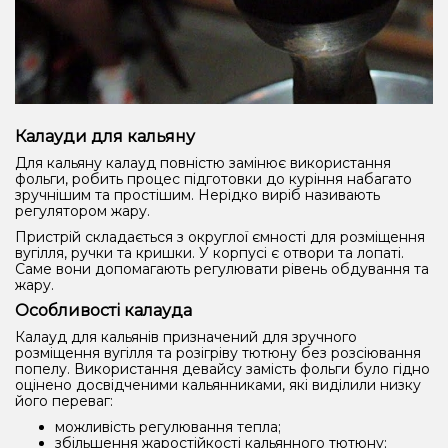
Калауди для кальяну
Для кальяну калауд повністю замінює використання
фольги, робить процес підготовки до куріння набагато
зручнішим та простішим. Нерідко виріб називають
регулятором жару.
Пристрій складається з округлої ємності для розміщення
вугілля, ручки та кришки. У корпусі є отвори та лопаті.
Саме вони допомагають регулювати рівень обдування та
жару.
Особливості калауда
Калауд для кальянів призначений для зручного
розміщення вугілля та розігріву тютюну без розсіювання
попелу. Використання девайсу замість фольги було гідно
оцінено досвідченими кальянниками, які виділили низку
його переваг:
можливість регулювання тепла;
збільшення жаростійкості кальянного тютюну;