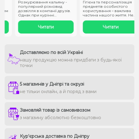
Розкурювання кальяну -
Гігієна та персоналізація
популярний різновид
предметів особистого
им
дозвілля в компанії друзів.
користування – важлива
Однак при курінні
частина нашого життя. Не
ароматного ..
варто..
Читати
Читати
Доставляємо по всій Україні
нашу продукцію можна придбати з будь-якої
точки
5 магазинів у Дніпрі та окрузі
не тільки онлайн, а й поряд з вами
Замовляй товар із самовивозом
з магазину абсолютно безкоштовно
Кур'єрська доставка по Дніпру