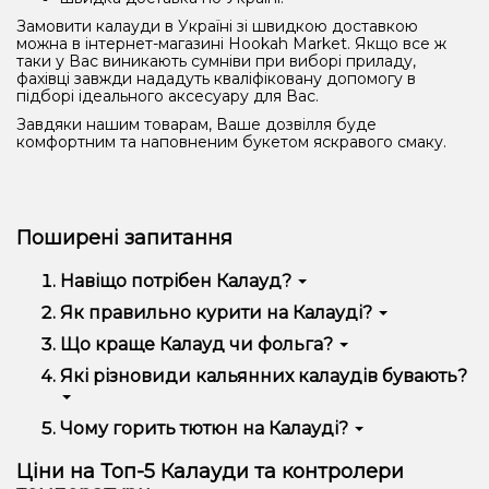
Замовити калауди в Україні зі швидкою доставкою
можна в інтернет-магазині Hookah Market. Якщо все ж
таки у Вас виникають сумніви при виборі приладу,
фахівці завжди нададуть кваліфіковану допомогу в
підборі ідеального аксесуару для Вас.
Завдяки нашим товарам, Ваше дозвілля буде
комфортним та наповненим букетом яскравого смаку.
Поширені запитання
Навіщо потрібен Калауд?
Калауд - це аксесуар для кальяну, призначений для
Як правильно курити на Калауді?
керування нагріванням тютюну та покращення
Для правильного куріння на калауді потрібно
Що краще Калауд чи фольга?
смаку та якості диму. Kaloud забезпечує більш
розрівнювати тютюн рівномірно, забезпечувати
рівномірний та ефективний процес нагрівання
Вибір між калаудом та фольгою залежить від
Які різновиди кальянних калаудів бувають?
хорошу вентиляцію і контролювати тепловий
тютюну. Як правильно курити на Калауді? Для
переваг, але калауд зазвичай забезпечує більш
режим, щоб уникнути перегріву.
правильного куріння на калауді потрібно
рівномірний та зручний розподіл тепла при курінні
розрівнювати тютюн рівномірно, забезпечувати
кальяну.
Класичний калауд: Звичайний калауд з отворами
Чому горить тютюн на Калауді?
хорошу вентиляцію і контролювати тепловий
для вентиляції та регулюванням тепла. Силіконовий
режим, щоб уникнути перегріву.
Тютюн на калауді горить завдяки вугіллю, яке
калауд: Виготовлений із силікону, зазвичай
Ціни на Топ-5 Калауди та контролери
розпалюється і створює тепло, необхідне для
міцніший і довговічніший. Перфорований калауд: З