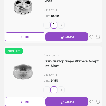
Gloss
0 Відгуків
1095₴
Ціна:
-
+
В 1 клік
Купити
У наявності
Аксесуари
Стабілізатор жару Khmara Adept
Lite Matt
0 Відгуків
945₴
Ціна:
-
+
В 1 клік
Купити