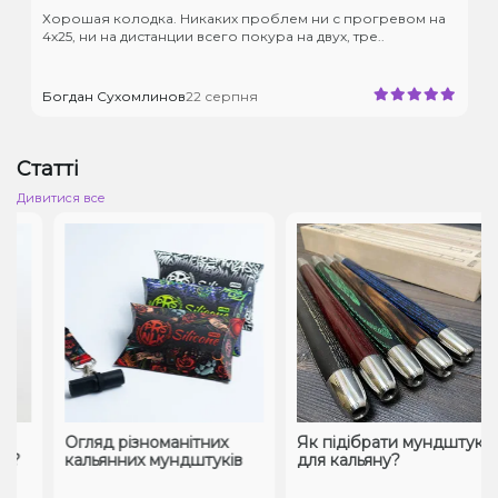
Хорошая колодка. Никаких проблем ни с прогревом на
4х25, ни на дистанции всего покура на двух, тре..
Богдан Сухомлинов
22 серпня
Статті
Дивитися все
Огляд різноманітних
Як підібрати мундштук
?
кальянних мундштуків
для кальяну?