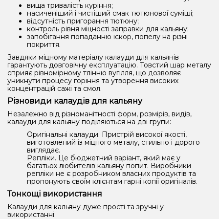
вища тривалість куріння;
насиченіший і чистіший смак тютюнової суміші;
відсутність пригорання тютюну;
контроль рівня міцності заправки для кальяну;
запобігання попаданню іскор, попелу на різні
покриття.
Завдяки міцному матеріалу калауди для кальянів
гарантують довговічну експлуатацію. Товстий шар металу
сприяє рівномірному тлінню вугілля, що дозволяє
уникнути процесу горіння та утворення високих
концентрацій сажі та смол.
Різновиди калаудів для кальяну
Незалежно від різноманітності форм, розмірів, видів,
калауди для кальяну поділяються на дві групи:
Оригінальні калауди. Пристрій високої якості,
виготовлений із міцного металу, стильно і дорого
виглядає.
Репліки. Це бюджетний варіант, який має у
багатьох любителів кальяну попит. Виробники
репліки не є розробником власних продуктів та
пропонують своїм клієнтам гарні копії оригіналів.
Тонкощі використання
Калауди для кальяну дуже прості та зручні у
використанні: