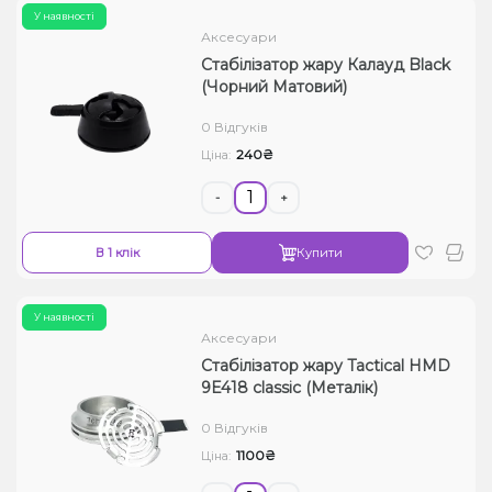
У наявності
Аксесуари
Стабілізатор жару Калауд Black
(Чорний Матовий)
0 Відгуків
240₴
Ціна:
-
+
В 1 клік
Купити
У наявності
Аксесуари
Стабілізатор жару Tactical HMD
9E418 classic (Металік)
0 Відгуків
1100₴
Ціна: