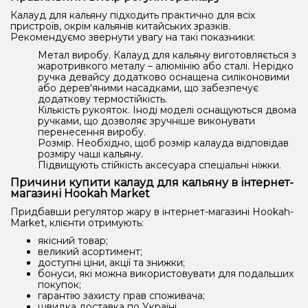
Калауд для кальяну підходить практично для всіх
пристроїв, окрім кальянів китайських зразків.
Рекомендуємо звернути увагу на такі показники:
Метал виробу. Калауд для кальяну виготовляється з
жаротривкого металу – алюмінію або сталі. Нерідко
ручка девайсу додатково оснащена силіконовими
або дерев'яними насадками, що забезпечує
додаткову термостійкість.
Кількість рукояток. Іноді моделі оснащуються двома
ручками, що дозволяє зручніше виконувати
перенесення виробу.
Розмір. Необхідно, щоб розмір калауда відповідав
розміру чаші кальяну.
Підвищують стійкість аксесуара спеціальні ніжки.
Причини купити калауд для кальяну в інтернет-
магазині Hookah Market
Придбавши регулятор жару в інтернет-магазині Hookah-
Market, клієнти отримують:
якісний товар;
великий асортимент;
доступні ціни, акції та знижки;
бонуси, які можна використовувати для подальших
покупок;
гарантію захисту прав споживача;
швидка доставка по Україні.