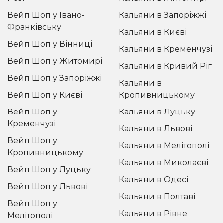
Рідини для електронних сигарет
Вейп Шоп у Івано-
Кальяни в Запоріжжі
Франківську
Кальяни в Києві
Подарункові набори
Вейп Шоп у Вінниці
Кальяни в Кременчузі
Вейп Шоп у Житомирі
Уцінка
Кальяни в Кривий Ріг
Вейп Шоп у Запоріжжі
Кальяни в
Вейп Шоп у Києві
Кропивницькому
Вейп Шоп у
Кальяни в Луцьку
Кременчузі
Кальяни в Львові
Вейп Шоп у
Кальяни в Мелітополі
Кропивницькому
Кальяни в Миколаєві
Вейп Шоп у Луцьку
Кальяни в Одесі
Вейп Шоп у Львові
Кальяни в Полтаві
Вейп Шоп у
Кальяни в Рівне
Мелітополі