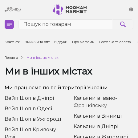
Кальяни
Контакти
Знижки та опт
Відгуки
Про магазин
Доставка та оплата
Г
Тютюн для кальяну та кальянні суміші
Головна
Ми в інших містах
Ми в інших містах
Вугілля для кальяну
Чаші для кальяну
Ми працюємо по всій території України
Вейп Шоп в Дніпрі
Кальяни в Івано-
Аксесуари для кальяну
Франківську
Вейп Шоп в Одесі
Електронні сигарети (POD)
Кальяни в Вінниці
Вейп Шоп в Ужгороді
Кальяни в Дніпрі
Вейп Шоп Кривому
Комплектуючі для POD
Розі
Кальяни в Житомирі