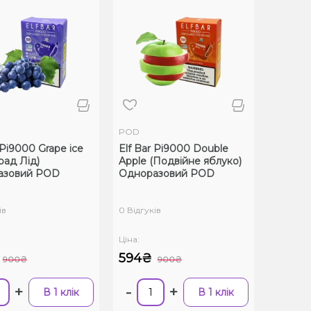
POD
 Pi9000 Grape ice
Elf Bar Pi9000 Double
рад Лід)
Apple (Подвійне яблуко)
азовий POD
Одноразовий POD
ів
0 Відгуків
Ціна:
594₴
900₴
900₴
+
-
+
В 1 клік
В 1 клік