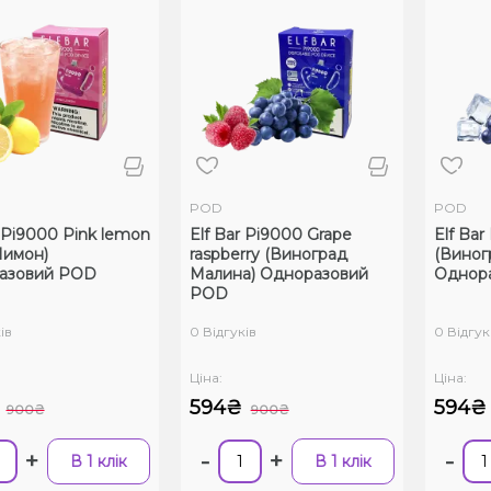
POD
POD
r Pi9000 Pink lemon
Elf Bar Pi9000 Grape
Elf Bar
Лимон)
raspberry (Виноград
(Виног
азовий POD
Малина) Одноразовий
Однор
POD
ів
0 Відгуків
0 Відгук
Ціна:
Ціна:
594₴
594₴
900₴
900₴
+
-
+
-
В 1 клік
В 1 клік