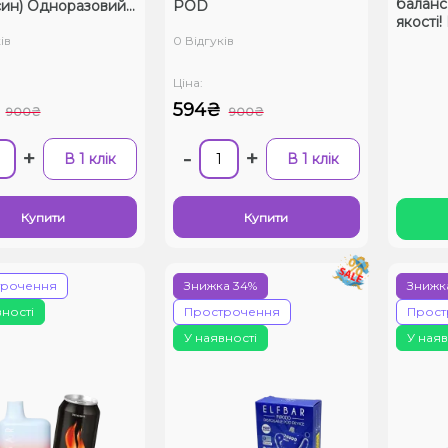
баланс 
ин) Одноразовий
POD
якості
ів
0 Відгуків
Ціна:
594₴
900₴
900₴
+
-
+
В 1 клік
В 1 клік
Купити
Купити
трочення
Знижка 34%
Знижк
вності
Прострочення
Прост
У наявності
У наяв