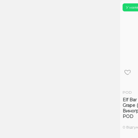
У ная
POD
Elf Ba
Grape 
Виног
POD
0 Відгук