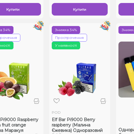
Купити
Купити
а 34%
Знижка 34%
Знижка
трочення
Прострочення
вності
У наявності
POD
r Pi9000 Raspberry
Elf Bar Pi9000 Berry
 fruit orange
raspberry (Малина
Однораз
на Маракуя
Єжевика) Одноразовий