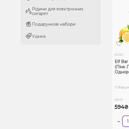
Рідини для електронних
Рідини для електронних
сигарет
сигарет
Подарункові набори
Подарункові набори
Уцінка
Уцінка
POD
Elf Ba
(Пінк 
Однор
0 Відгук
Ціна:
594₴
-