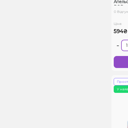
Апельс
POD
0 Відгук
Ціна:
594₴
-
Прос
У ная