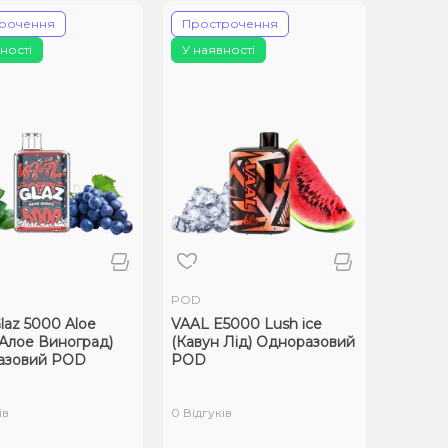
рочення
Прострочення
ності
У наявності
POD
laz 5000 Aloe
VAAL E5000 Lush ice
(Алое Виноград)
(Кавун Лід) Одноразовий
азовий POD
POD
ів
0 Відгуків