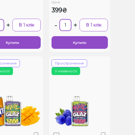
Ціна:
399₴
+
-
+
В 1 клік
В 1 клік
Купити
Купити
рочення
Прострочення
ності
У наявності