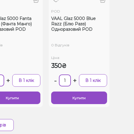
POD
laz 5000 Fanta
VAAL Glaz 5000 Blue
(Фанта Манго)
Razz (Блю Разз)
азовий POD
Одноразовий POD
ів
0 Відгуків
Ціна:
350₴
+
-
+
В 1 клік
В 1 клік
Купити
Купити
рів