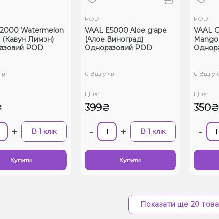
POD
POD
r 2000 Watermelon
VAAL E5000 Aloe grape
VAAL G
 (Кавун Лимон)
(Алое Виноград)
Mango 
азовий POD
Одноразовий POD
Однор
ів
0 Відгуків
0 Відгук
Ціна:
Ціна:
₴
399₴
350₴
+
-
+
-
В 1 клік
В 1 клік
Купити
Купити
Показати ще 20 това