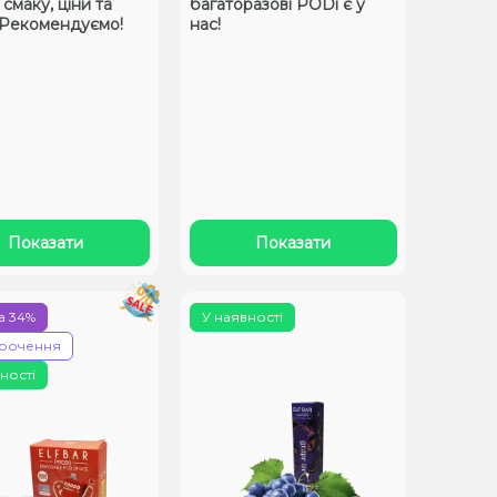
смаку, ціни та
багаторазові PODі є у
! Рекомендуємо!
нас!
Показати
Показати
а 34%
У наявності
рочення
ності