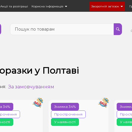
Акції та розіграші
Корисна інформація
Зворотній зв'язок
Г
оразки у Полтаві
За замовчуванням
ня:
а 34%
Знижка 34%
Знижк
трочення
Прострочення
Прост
вності
У наявності
У наяв