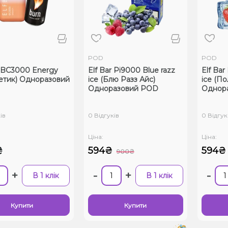
POD
POD
r BC3000 Energy
Elf Bar Pi9000 Blue razz
Elf Bar
етик) Одноразовий
ice (Блю Разз Айс)
ice (По
Одноразовий POD
Однор
ів
0 Відгуків
0 Відгук
Ціна:
Ціна:
₴
594₴
594₴
900₴
+
-
+
-
В 1 клік
В 1 клік
Купити
Купити