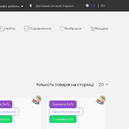
UA
RU
Доставка по всій Україні
рафік роботи:
Увійти
Порівняння
Вибране
Кошик
Кількість товарів на сторінці:
20
а 34%
Знижка 34%
рочення
Прострочення
ності
У наявності