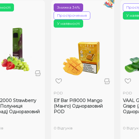
вності
Знижка 34%
Прост
Прострочення
У наяв
У наявності
POD
POD
r 2000 Strawberry
Elf Bar Pi9000 Mango
VAAL G
(Полуниця
(Манго) Одноразовий
Grape 
рад) Одноразовий
POD
Однор
ів
0 Відгуків
0 Відгук