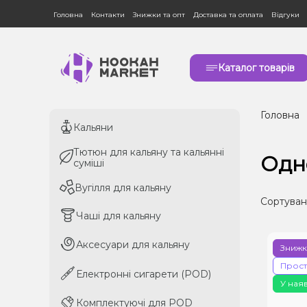
Головна
Контакти
Знижки та опт
Доставка та оплата
Відгуки
Каталог товарів
Головна
Кальяни
Кальяни
Тютюн для кальяну та кальянні
Тютюн для кальяну та кальянні
Одн
суміші
суміші
Вугілля для кальяну
Вугілля для кальяну
Сортуван
Чаші для кальяну
Чаші для кальяну
Аксесуари для кальяну
Аксесуари для кальяну
Знижк
Прос
Електронні сигарети (POD)
Електронні сигарети (POD)
У ная
Комплектуючі для POD
Комплектуючі для POD