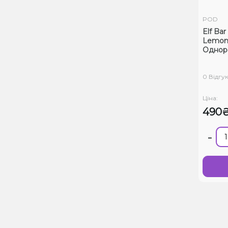
POD
Elf Ba
Lemon
Однор
0 Відгук
Ціна:
490
-