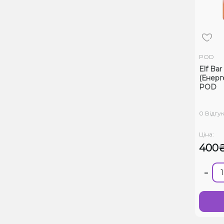
POD
Elf Ba
(Енерг
POD
0 Відгук
Ціна:
400
-