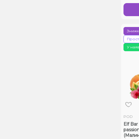
Знижк
Прос
У ная
POD
Elf Ba
passion
(Мали