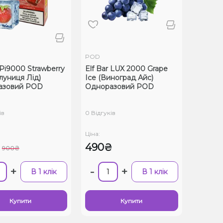
POD
 Pi9000 Strawberry
Elf Bar LUX 2000 Grape
луниця Лід)
Ice (Виноград Айс)
азовий POD
Одноразовий POD
ів
0 Відгуків
Ціна:
490₴
900₴
+
-
+
В 1 клік
В 1 клік
Купити
Купити