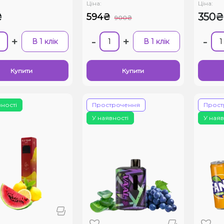
Ціна:
Ціна:
₴
350₴
594₴
900₴
+
-
+
-
В 1 клік
В 1 клік
Купити
Купити
вності
Прострочення
Прост
У наявності
У наяв