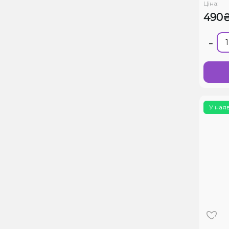
Ціна:
490
-
У ная