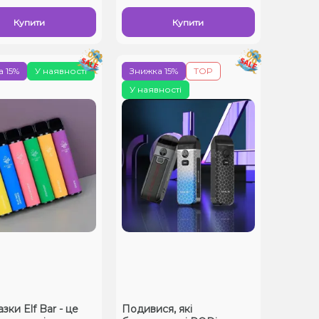
Купити
Купити
 15%
У наявності
Знижка 15%
TOP
У наявності
ки Elf Bar - це
Подивися, які