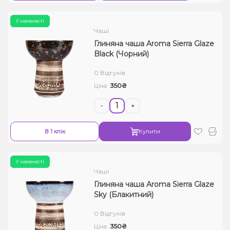
У наявності
Чаші
Глиняна чаша Aroma Sierra Glaze
Black (Чорний)
0 Відгуків
350₴
Ціна:
-
+
В 1 клік
Купити
У наявності
Чаші
Глиняна чаша Aroma Sierra Glaze
Sky (Блакитний)
0 Відгуків
350₴
Ціна: