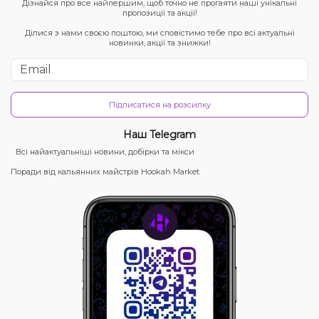
Дізнайся про все найпершим, щоб точно не прогаяти наші унікальні
пропозиції та акції!
Ділися з нами своєю поштою, ми сповістимо тебе про всі актуальні
новинки, акції та знижки!
Підписатися на розсилку
Наш Telegram
Всі найактуальніші новини, добірки та мікси
Поради від кальянних майстрів Hookah Market