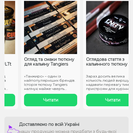
Огляд та смаки тютюну
Оглядова стаття з
LTt
для кальяну Tangiers
кальянного тютюну Unit
д
«Танжирс» – один із
Зараз досить велика
а
найпопулярніших брендів.
кількість людей вирішує
Історія тютюну Tangiers
надавати перевагу тим
я
налічує майже чверть
пристроям для куріння, як
століття. ..
не ство..
Читати
Читати
Доставляємо по всій Україні
нашу продукцію можна придбати з будь-якої