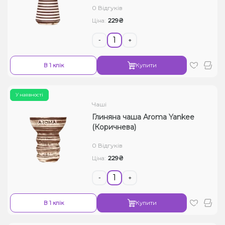
0 Відгуків
Рідини для електронних сигарет
229₴
Ціна:
Подарункові набори
-
+
Уцінка
В 1 клік
Купити
У наявності
Чаші
Глиняна чаша Aroma Yankee
(Коричнева)
0 Відгуків
229₴
Ціна:
-
+
В 1 клік
Купити