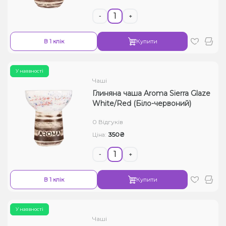
-
+
В 1 клік
Купити
У наявності
Чаші
Глиняна чаша Aroma Sierra Glaze
White/Red (Біло-червоний)
0 Відгуків
350₴
Ціна:
-
+
В 1 клік
Купити
У наявності
Чаші