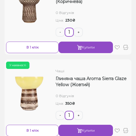
(Коричнева)
0 Відгуків
230₴
Ціна:
-
+
В 1 клік
Купити
У наявності
Чаші
Глиняна чаша Aroma Sierra Glaze
Yellow (Жовтий)
0 Відгуків
350₴
Ціна:
-
+
В 1 клік
Купити