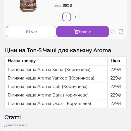
350₴
Ціна:
-
+
В 1 клік
Купити
Ціни на Топ-5 Чаші для кальяну Aroma
Назва товару
Ціна
Глиняна чаша Aroma Sierra (Коричнева)
229₴
Глиняна чаша Aroma Yankee (Коричнева)
229₴
Глиняна чаша Aroma Golf (Коричнева)
229₴
Глиняна чаша Aroma Bark (Коричнева)
229₴
Глиняна чаша Aroma Oscar (Коричнева)
229₴
Статті
Дивитися все