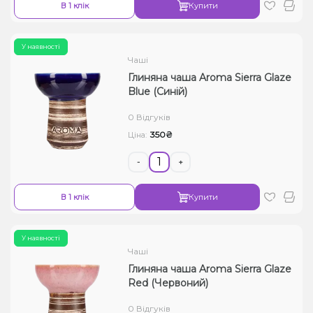
В 1 клік
Купити
У наявності
Чаші
Глиняна чаша Aroma Sierra Glaze
Blue (Синій)
0 Відгуків
350₴
Ціна:
-
+
В 1 клік
Купити
У наявності
Чаші
Глиняна чаша Aroma Sierra Glaze
Red (Червоний)
0 Відгуків