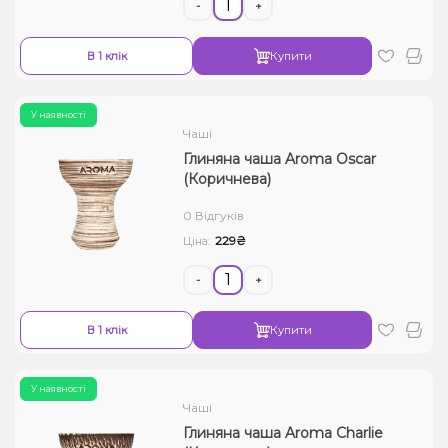
-
+
В 1 клік
Купити
У наявності
Чаші
Глиняна чаша Aroma Oscar
(Коричнева)
0 Відгуків
229₴
Ціна:
-
+
В 1 клік
Купити
У наявності
Чаші
Глиняна чаша Aroma Charlie