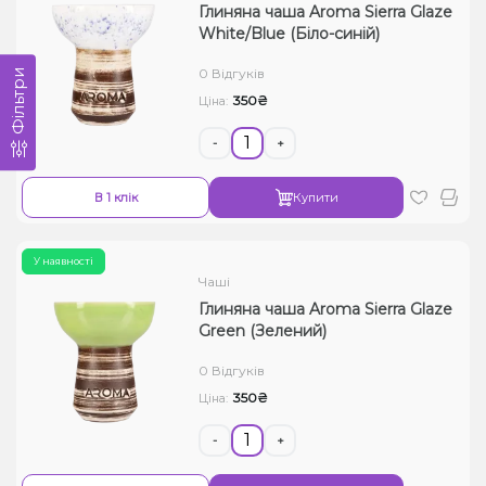
Глиняна чаша Aroma Sierra Glaze
White/Blue (Біло-синій)
0 Відгуків
Фільтри
350₴
Ціна:
-
+
В 1 клік
Купити
У наявності
Чаші
Глиняна чаша Aroma Sierra Glaze
Green (Зелений)
0 Відгуків
350₴
Ціна:
-
+