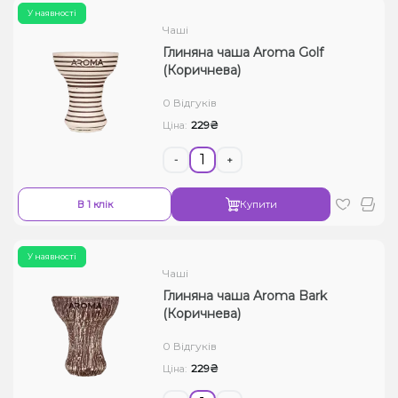
У наявності
Чаші
Глиняна чаша Aroma Golf
(Коричнева)
0 Відгуків
229₴
Ціна:
-
+
В 1 клік
Купити
У наявності
Чаші
Глиняна чаша Aroma Bark
(Коричнева)
0 Відгуків
229₴
Ціна: