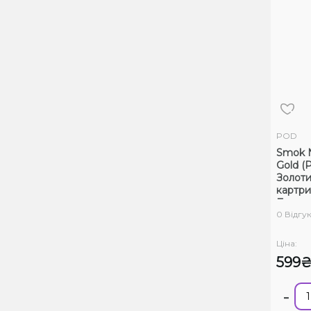
POD
Smok 
Gold (
Золоти
картр
Багат
0 Відгук
Ціна:
599
-