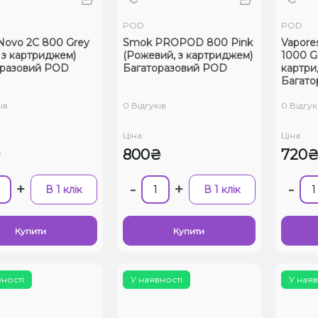
POD
POD
ovo 2C 800 Grey
Smok PROPOD 800 Pink
Vapore
, з картриджем)
(Рожевий, з картриджем)
1000 Go
оразовий POD
Багаторазовий POD
картри
Багато
ів
0 Відгуків
0 Відгук
Ціна:
Ціна:
₴
800₴
720
+
-
+
-
В 1 клік
В 1 клік
Купити
Купити
вності
У наявності
У наяв