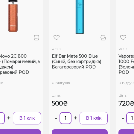
POD
POD
Novo 2C 800
Elf Bar Mate 500 Blue
Vapore
 (Помаранчевий, з
(Синій, без картриджа)
1000 F
иджем)
Багаторазовий POD
(Зелен
оразовий POD
POD
ів
0 Відгуків
0 Відгук
Ціна:
Ціна:
₴
500₴
720
+
-
+
-
В 1 клік
В 1 клік