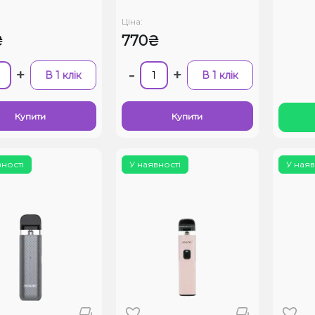
Ціна:
₴
770₴
+
-
+
В 1 клік
В 1 клік
Купити
Купити
вності
У наявності
У наяв