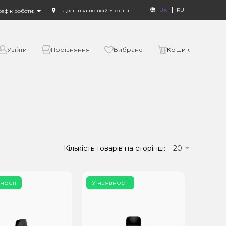
UA
RU
Доставка по всій Україні
рафік роботи:
Увійти
Порівняння
Вибране
Кошик
Кількість товарів на сторінці:
20
ності
У наявності