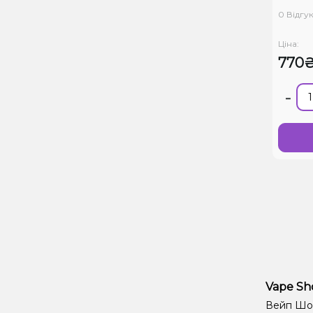
0 Відгук
Ціна:
770
-
Vape Sh
Вейп Шоп 