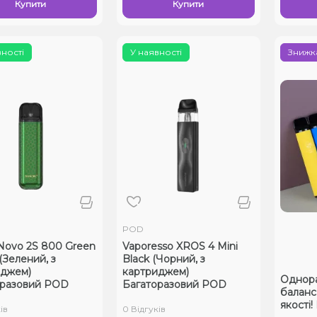
Купити
Купити
вності
У наявності
Знижка
POD
ovo 2S 800 Green
Vaporesso XROS 4 Mini
(Зелений, з
Black (Чорний, з
иджем)
картриджем)
Однораз
оразовий POD
Багаторазовий POD
баланс 
якості
ів
0 Відгуків