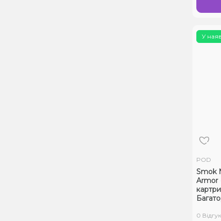
У ная
POD
Smok N
Armor 
картр
Багат
0 Відгук