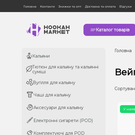
Головна
Контакти
Знижки та опт
Доставка та оплата
Відгуки
Каталог товарів
Головна
Кальяни
Кальяни
Тютюн для кальяну та кальянні
Тютюн для кальяну та кальянні
Вей
суміші
суміші
Вугілля для кальяну
Вугілля для кальяну
Сортуван
Чаші для кальяну
Чаші для кальяну
Аксесуари для кальяну
Аксесуари для кальяну
У ная
Електронні сигарети (POD)
Електронні сигарети (POD)
Комплектуючі для POD
Комплектуючі для POD