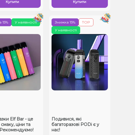
Купити
Купити
 15%
У наявності
Знижка 15%
TOP
У наявності
ки Elf Bar - це
Подивися, які
смаку, ціни та
багаторазові PODі є у
! Рекомендуємо!
нас!