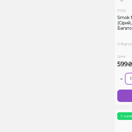
POD
Smok N
(Сірий
Багат
0 Відгук
Ціна:
599
-
У ная