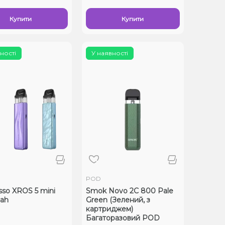
Купити
Купити
ності
У наявності
POD
sso XROS 5 mini
Smok Novo 2C 800 Pale
ah
Green (Зелений, з
картриджем)
Багаторазовий POD