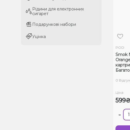
Рідини для електронних
Рідини для електронних
сигарет
сигарет
Подарункові набори
Подарункові набори
Уцінка
Уцінка
POD
Smok 
Orange
картр
Багат
0 Відгук
Ціна:
599
-