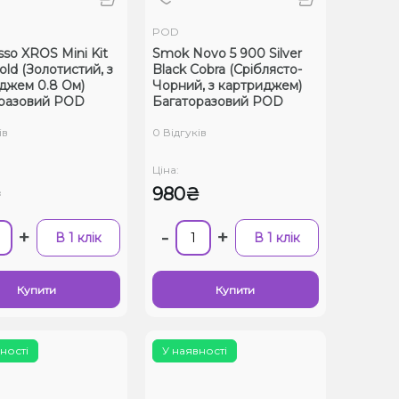
POD
sso XROS Mini Kit
Smok Novo 5 900 Silver
ld (Золотистий, з
Black Cobra (Сріблясто-
джем 0.8 Ом)
Чорний, з картриджем)
разовий POD
Багаторазовий POD
ів
0 Відгуків
Ціна:
₴
980₴
+
-
+
В 1 клік
В 1 клік
Купити
Купити
ності
У наявності