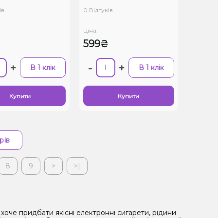
ів
0 Відгуків
Ціна:
₴
599₴
+
-
+
В 1 клік
В 1 клік
Купити
Купити
рів
8
9
>
>|
хоче придбати якісні електронні сигарети, рідини