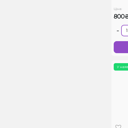
Ціна:
800
-
У ная