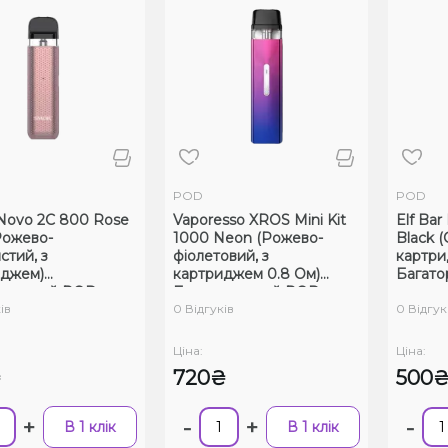
POD
POD
Novo 2C 800 Rose
Vaporesso XROS Mini Kit
Elf Bar
Рожево-
1000 Neon (Рожево-
Black 
стий, з
фіолетовий, з
картри
иджем)
картриджем 0.8 Ом)
Багато
оразовий POD
Багаторазовий POD
ів
0 Відгуків
0 Відгук
Ціна:
Ціна:
₴
720₴
500
+
-
+
-
В 1 клік
В 1 клік