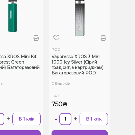
POD
sso XROS Mini Kit
Vaporesso XROS 3 Mini
orest Green
1000 Icy Silver (Сірий
ий) Багаторазовий
градієнт, з картриджем)
Багаторазовий POD
ів
0 Відгуків
Ціна:
₴
750₴
+
-
+
В 1 клік
В 1 клік