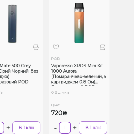
POD
 Mate 500 Grey
Vaporesso XROS Mini Kit
(Сірий Чорний, без
1000 Aurora
джа)
(Помаранчево-зелений, з
разовий POD
картриджем 0.8 Ом)
Багаторазовий POD
ів
0 Відгуків
Ціна:
₴
720₴
+
-
+
В 1 клік
В 1 клік