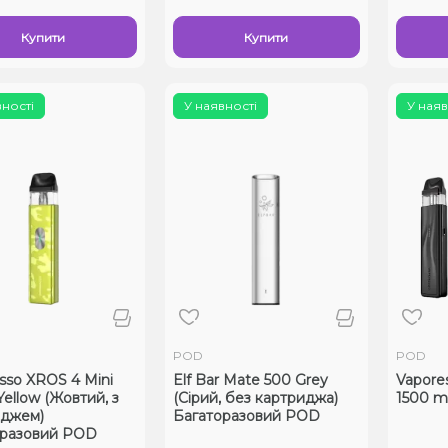
Купити
Купити
вності
У наявності
У наяв
POD
POD
sso XROS 4 Mini
Elf Bar Mate 500 Grey
Vapore
ellow (Жовтий, з
(Сірий, без картриджа)
1500 m
иджем)
Багаторазовий POD
оразовий POD