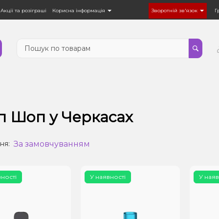
Акції та розіграші
Корисна інформація
Зворотній зв'язок
Г
п Шоп у Черкасах
За замовчуванням
ня:
вності
У наявності
У наяв