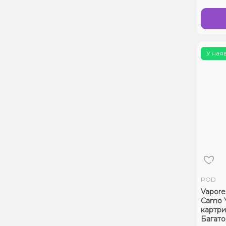
У ная
POD
Vapore
Camo Y
картр
Багат