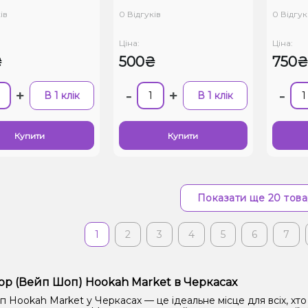
ів
0 Відгуків
0 Відгук
Ціна:
Ціна:
₴
500₴
750
+
-
+
-
В 1 клік
В 1 клік
Купити
Купити
Показати ще 20 това
1
2
3
4
5
6
7
op (Вейп Шоп) Hookah Market в Черкасах
Hookah Market у Черкасах — це ідеальне місце для всіх, хто 