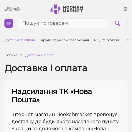
Кальяни
Доставка та оплата
Гарантії та умови повернення
Акції та розіграші
Ста
Тютюн для кальяну та кальянні суміші
Головна
Доставка і оплата
Доставка і оплата
Вугілля для кальяну
Чаші для кальяну
Надсилання ТК «Нова
Аксесуари для кальяну
Пошта»
Електронні сигарети (POD)
Інтернет-магазин Hookahmarket пропонує
доставку до будь-якого населеного пункту
Комплектуючі для POD
України за допомогою компанії «Нова