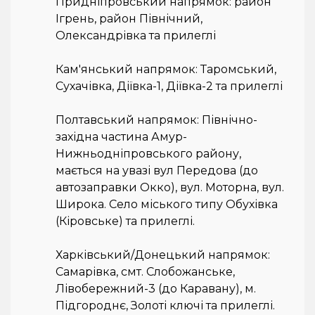
Придніпровський напрямок: район
Ігрень, район Північний,
Олександрівка та прилеглі
Кам'янський напрямок: Таромський,
Сухачівка, Діївка-1, Діївка-2 та прилеглі
Полтавський напрямок: Північно-
західна частина Амур-
Нижньодніпровського району,
мається на увазі вул Передова (до
автозаправки Окко), вул. Моторна, вул.
Широка. Село міського типу Обухівка
(Кіровське) та прилеглі.
Харківський/Донецький напрямок:
Самарівка, смт. Слобожанське,
Лівобережний-3 (до Каравану), м.
Підгороднє, Золоті ключі та прилеглі.