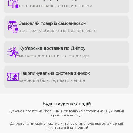
не тільки онлайн, а й поряд з вами
Замовляй товар із самовивозом
з магазину абсолютно безкоштовно
Кур'єрська доставка по Дніпру
можемо доставити прямо до рук
Накопичувальна система знижок
замовляй більше, плати менше
Будь в курсі всіх подій
Дізнайся про все найпершим, щоб точно не прогаяти наші унікальні
пропозиції та акції!
Ділися з нами своєю поштою, ми сповістимо тебе про всі актуальні
новинки, акції та знижки!